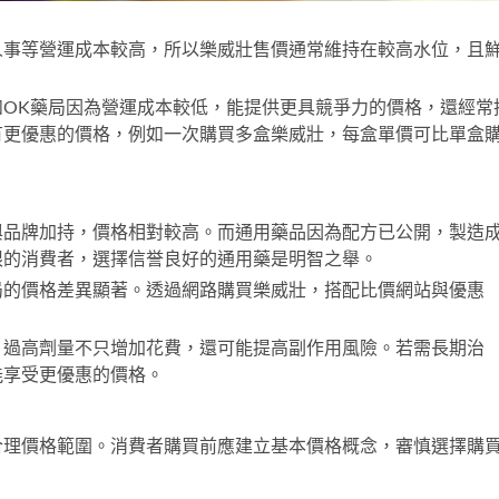
人事等營運成本較高，所以樂威壯售價通常維持在較高水位，且
如OK藥局因為營運成本較低，能提供更具競爭力的價格，還經常
有更優惠的價格，例如一次購買多盒樂威壯，每盒單價可比單盒
與品牌加持，價格相對較高。而通用藥品因為配方已公開，製造
限的消費者，選擇信誉良好的通用藥是明智之舉。
局的價格差異顯著。透過網路購買樂威壯，搭配比價網站與優惠
，過高劑量不只增加花費，還可能提高副作用風險。若需長期治
能享受更優惠的價格。
合理價格範圍。消費者購買前應建立基本價格概念，審慎選擇購