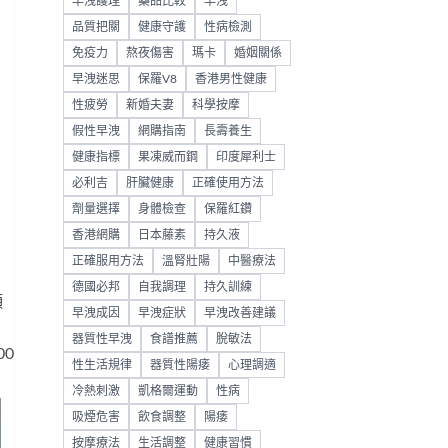
早洩護理
藥品比較
早洩
品質把關
健康守護
性病檢測
免疫力
熬夜傷害
瑪卡
婚姻關係
早洩迷思
保羅V8
香港男性健康
性疲勞
新婚夫妻
科學按摩
假性早洩
網購指南
長壽養生
健康指標
果凍威而鋼
印度犀利士
必利吉
肝臟健康
正確使用方法
劑量選擇
身體檢查
保羅紅鑽
香港網購
日本藤素
持久液
正確服用方法
溫腎壯陽
中醫療法
德國必邦
自我調理
持久訓練
顆
早洩成因
早洩症狀
早洩改善建議
器質性早洩
食譜推薦
脫敏法
0
性生活規律
器質性陽痿
心理調適
冷熱刺激
凱格爾運動
性病
吸煙危害
飲食調整
陽痿
按摩療法
生活調整
健康習慣