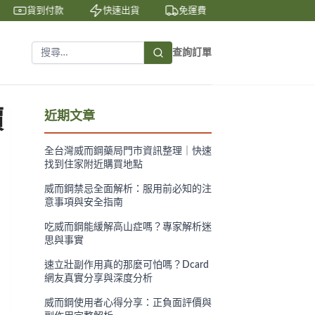
貨到付款
快速出貨
免運費
私密包裝
查詢訂單
價
近期文章
全台灣威而鋼藥局門市資訊整理｜快速
找到住家附近購買地點
威而鋼禁忌全面解析：服用前必知的注
意事項與安全指南
吃威而鋼能緩解高山症嗎？專家解析迷
思與事實
速立壯副作用真的那麼可怕嗎？Dcard
網友真實分享與深度分析
威而鋼使用者心得分享：正負面評價與