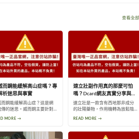
查看全
威而鋼能緩解高山症嗎？專
速立壯副作用真的那麼可怕
解析迷思與事實
嗎？Dcard網友真實分享與深
度分析
威而鋼能緩解高山症？這是網
速立壯是一款含有西地那非成分
流傳的迷思。威而鋼主要針對
的壯陽藥物，作用機轉為放鬆陰
山肺水腫，而非一般高山症。
莖海綿體平滑肌以增加血流量。
AD MORE →
READ MORE →
疼更是威而鋼常見副作用，約
常見副作用包括頭暈、頭痛、臉
0%使用者曾出現此反應。提醒民
部潮紅、鼻塞、腹痛等。雖然效
勿輕信傳言，任何用藥都需經
果顯著，但副作用問題始終難以