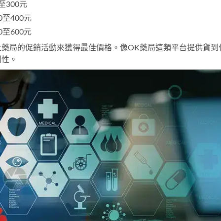
300元
至400元
至600元
藥局的促銷活動來獲得最佳價格。像OK藥局這類平台提供貨到
利性。