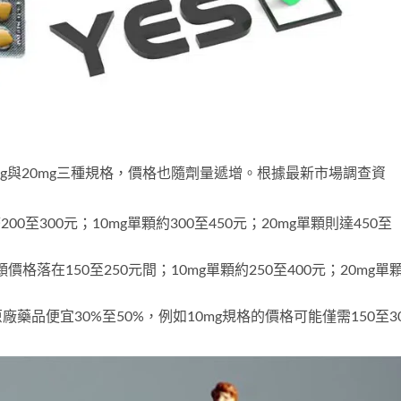
mg與20mg三種規格，價格也隨劑量遞增。根據最新市場調查資
0至300元；10mg單顆約300至450元；20mg單顆則達450至
格落在150至250元間；10mg單顆約250至400元；20mg單
品便宜30%至50%，例如10mg規格的價格可能僅需150至30