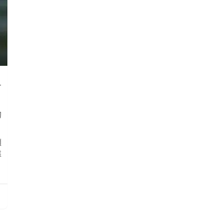
才
的
適
靠