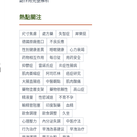
副作用完整解析
熱點關注
尺寸焦慮
處方藥
失智症
犀樂挺
德國原廠進口
不良反應
性別健康差異
睡眠健康
心力衰竭
药物相互作用
每日锭
用药安全
異
抑鬱症
雷諾氏症
炎症性腸病
划
肌肉萎縮症
阿司匹林
癌症研究
大腸直腸癌
中醫觀點
肌肉酸痛
藥物塗層支架
藥物依賴性
高山症
精液量
性慾減退
不育不孕
輸精管阻塞
印度製藥
血精
飲食調理
飲食調整
久坐
心理壓力
內分泌失調
中医疗法
行为治疗
早洩改善建议
早洩治疗