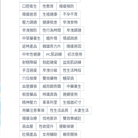
口腔衛生
性教育
陽痿預防
陽痿迷思
生殖健康
不孕不育
壓力調適
健康檢查
早洩食物
早洩預防
性行為時間
早洩調理
中草藥養生
婚外情
情感困惑
延時產品
韓國奇力片
陽痿原因
中年性健康
PC肌訓練
初次使用
射精障礙
勃起硬度
盆底肌訓練
手淫過度
早洩分級
性生活時段
穴位按摩
雙效藥物
糖尿病
血管擴張
威而鋼奇蹟
中藥養生
假冒藥品
辨識真偽
連續使用
精神壓力
東革阿里
生殖器尺寸
用藥注意事項
性生活品質
夫妻生活
陽痿治療
伐地那非
雙效樂威壯
高血壓
性欲提升
運動保健
壯陽產品
女用輔助
親密關係