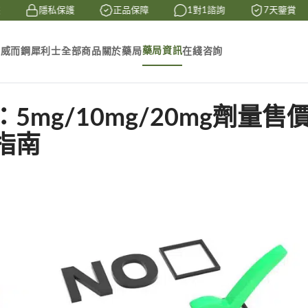
隱私保護
正品保障
1對1諮詢
7天鑒賞
藥局資訊
素
威而鋼
犀利士
全部商品
關於藥局
在綫咨詢
mg/10mg/20mg劑量售
指南