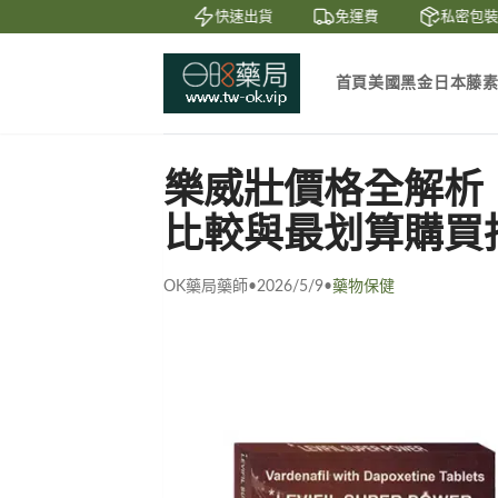
賞
貨到付款
快速出貨
免運費
私密包裝
首頁
美國黑金
日本藤
樂威壯價格全解析：5
比較與最划算購買
OK藥局藥師
•
2026/5/9
•
藥物保健