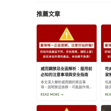
推薦文章
威而鋼禁忌全面解析：服用前
吃
必知的注意事項與安全指南
家
本文深入解析威而鋼的禁忌事
吃
項，說明禁忌族群、可能副作用
路
及使用前的健康評估重要性。提
高
READ MORE →
RE
醒心臟病患者等高風險族群應避
頭
免使用，並提供西地那非等替代
1
方案供參考。
眾