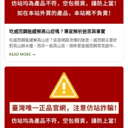
吃威而鋼能緩解高山症嗎？專家解析迷思與事實
吃威而鋼能緩解高山症？這是網路流傳的迷思。威而鋼主要針
對高山肺水腫，而非一般高山症。頭疼更是威而鋼常見副作
用，約10%使用者曾出現此反應。提醒民眾勿輕信傳言，任何
READ MORE →
用藥都需經過專業醫師評估。