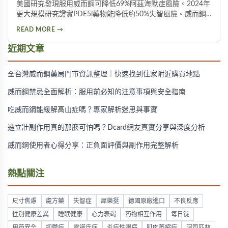
美國研究發現服用威而鋼可降低69%阿茲海默症風險。2024年
更大規模研究證實PDE5i藥物能降低約50%失智風險。威而鋼
透過促進神經突觸生長、抑制Tau蛋白異常磷酸化，並改善大
READ MORE →
腦血液供應來保護腦神經。不過需服用超過20顆才可能見效，
且有心血管疾病者不宜使用。
近期文章
全台灣威而鋼藥局門市資訊整理｜快速找到住家附近購買地點
威而鋼禁忌全面解析：服用前必知的注意事項與安全指南
吃威而鋼能緩解高山症嗎？專家解析迷思與事實
速立壯副作用真的那麼可怕嗎？Dcard網友真實分享與深度分析
威而鋼使用者心得分享：正負面評價與副作用完整解析
熱點關注
尺寸焦慮
處方藥
失智症
犀樂挺
德國原廠進口
不良反應
性別健康差異
睡眠健康
心力衰竭
药物相互作用
每日锭
用药安全
抑鬱症
雷諾氏症
炎症性腸病
肌肉萎縮症
阿司匹林