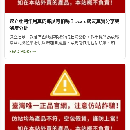
速立壯副作用真的那麼可怕嗎？Dcard網友真實分享與
深度分析
速立壯是一款含有西地那非成分的壯陽藥物，作用機轉為放鬆
陰莖海綿體平滑肌以增加血流量。常見副作用包括頭暈、頭
痛、臉部潮紅、鼻塞、腹痛等。雖然效果顯著，但副作用問題
READ MORE →
始終難以迴避。本文深入分析速立壯在Dcard上的討論，幫助
你全面了解這款產品的優缺點，以及是否有更好的替代選擇。