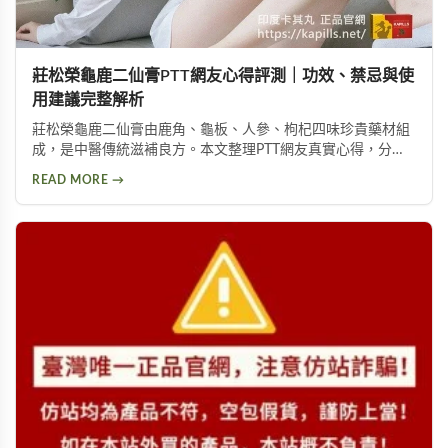
莊松榮龜鹿二仙膏PTT網友心得評測｜功效、禁忌與使
用建議完整解析
莊松榮龜鹿二仙膏由鹿角、龜板、人參、枸杞四味珍貴藥材組
成，是中醫傳統滋補良方。本文整理PTT網友真實心得，分析
其補氣血、強筋骨功效，同時提醒服用過量可能導致鉀離子過
READ MORE →
高、腎臟負擔等潛在風險，幫助您安全使用此補品。