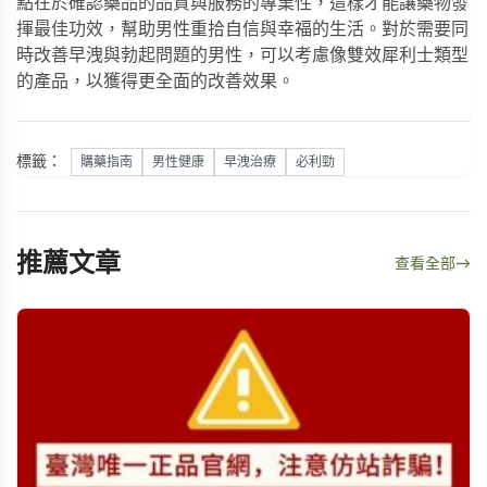
點在於確認藥品的品質與服務的專業性，這樣才能讓藥物發
揮最佳功效，幫助男性重拾自信與幸福的生活。對於需要同
時改善早洩與勃起問題的男性，可以考慮像
雙效犀利士
類型
的產品，以獲得更全面的改善效果。
標籤：
購藥指南
男性健康
早洩治療
必利勁
推薦文章
查看全部
→