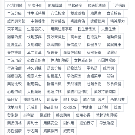
PC肌訓練
初次使用
射精障礙
勃起硬度
盆底肌訓練
手淫過度
早洩分級
性生活時段
穴位按摩
雙效藥物
糖尿病
血管擴張
威而鋼奇蹟
中藥養生
假冒藥品
辨識真偽
連續使用
精神壓力
東革阿里
生殖器尺寸
用藥注意事項
性生活品質
夫妻生活
陽痿治療
伐地那非
雙效樂威壯
高血壓
性欲提升
運動保健
壯陽產品
女用輔助
親密關係
催情產品
保健食品
腎臟健康
藥物設計
苯二氮䓬
安眠藥
血管性陽痿
私密保養
泌尿科
早洩門診
心血管疾病
性功能障礙
女性威而鋼
心因性陽痿
行為治療
持久訓練
药品价格
药物比较
学名药
威而钢
陽痿徵兆
健康人士
射精無力
早洩原因
食譜菜單
晨勃
藥物比較
服用禁忌
陽痿自檢
天然補養
壯陽食物
飲食保健
心理依賴
大樹藥局
他達拉非
藥物相互作用
藥效持續時間
每日錠
攝護腺肥大
原廠藥
線上藥局
威而鋼口溶片
西地那非
伐地那非
乐威壮
藥品比價
OK藥局
性健康
口溶膜
雄固
發泡錠
必利勁
樂威壯
藥品購買
使用心得
勃起功能障礙
藥品價格
犀利士
用藥安全
副作用
達泊西汀
早洩治療
男性健康
學名藥
購藥指南
威而鋼