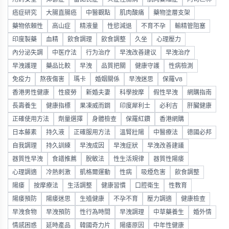
癌症研究
大腸直腸癌
中醫觀點
肌肉酸痛
藥物塗層支架
藥物依賴性
高山症
精液量
性慾減退
不育不孕
輸精管阻塞
印度製藥
血精
飲食調理
飲食調整
久坐
心理壓力
內分泌失調
中医疗法
行为治疗
早洩改善建议
早洩治疗
早洩護理
藥品比較
早洩
品質把關
健康守護
性病檢測
免疫力
熬夜傷害
瑪卡
婚姻關係
早洩迷思
保羅V8
香港男性健康
性疲勞
新婚夫妻
科學按摩
假性早洩
網購指南
長壽養生
健康指標
果凍威而鋼
印度犀利士
必利吉
肝臟健康
正確使用方法
劑量選擇
身體檢查
保羅紅鑽
香港網購
日本藤素
持久液
正確服用方法
溫腎壯陽
中醫療法
德國必邦
自我調理
持久訓練
早洩成因
早洩症狀
早洩改善建議
器質性早洩
食譜推薦
脫敏法
性生活規律
器質性陽痿
心理調適
冷熱刺激
凱格爾運動
性病
吸煙危害
飲食調整
陽痿
按摩療法
生活調整
健康習慣
口腔衛生
性教育
陽痿預防
陽痿迷思
生殖健康
不孕不育
壓力調適
健康檢查
早洩食物
早洩預防
性行為時間
早洩調理
中草藥養生
婚外情
情感困惑
延時產品
韓國奇力片
陽痿原因
中年性健康