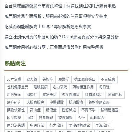
全台灣威而鋼藥局門市資訊整理｜快速找到住家附近購買地點
威而鋼禁忌全面解析：服用前必知的注意事項與安全指南
吃威而鋼能緩解高山症嗎？專家解析迷思與事實
速立壯副作用真的那麼可怕嗎？Dcard網友真實分享與深度分析
威而鋼使用者心得分享：正負面評價與副作用完整解析
熱點關注
尺寸焦慮
處方藥
失智症
犀樂挺
德國原廠進口
不良反應
性別健康差異
睡眠健康
心力衰竭
药物相互作用
每日锭
用药安全
抑鬱症
雷諾氏症
炎症性腸病
肌肉萎縮症
阿司匹林
癌症研究
大腸直腸癌
中醫觀點
肌肉酸痛
藥物塗層支架
藥物依賴性
高山症
精液量
性慾減退
不育不孕
輸精管阻塞
印度製藥
血精
飲食調理
飲食調整
久坐
心理壓力
內分泌失調
中医疗法
行为治疗
早洩改善建议
早洩治疗