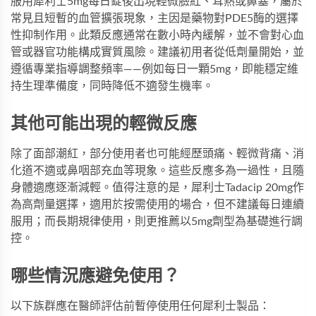
服用
犀利士5mg每日錠
後出現輕微臉紅、耳熱或鼻塞，屬於
常見且短暫的血管擴張現象，主因是藥物對PDE5酶的選擇
性抑制作用。此類反應通常在數小時內緩解，並不會對心血
管或器官功能構成實質風險。建議初用者從低劑量開始，並
遵循專業指導調整頻率——例如每日一顆5mg，即能穩定維
持生理準備度，同時降低不適發生機率。
其他可能出現的輕微反應
除了面部潮紅，部分使用者也可能經歷頭痛、輕微背痛、消
化道不適或鼻咽部充血等現象。這些反應多為一過性，且隨
身體適應逐漸減輕。值得注意的是，
犀利士Tadacip 20mg
作
為高劑量選擇，適用於按需使用的場合，但不建議每日連續
服用；而長期規律使用，則更推薦以5mg劑型為基礎進行調
控。
哪些情況應避免使用？
以下族群應在醫師評估前暫停使用任何犀利士製品：