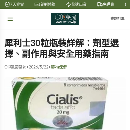
7天鑒賞
貨到付款
快速出貨
免運費
查詢訂單
犀利士30粒瓶裝詳解：劑型選
擇、副作用與安全用藥指南
OK藥局藥師
•
2026/5/22
•
藥物保健