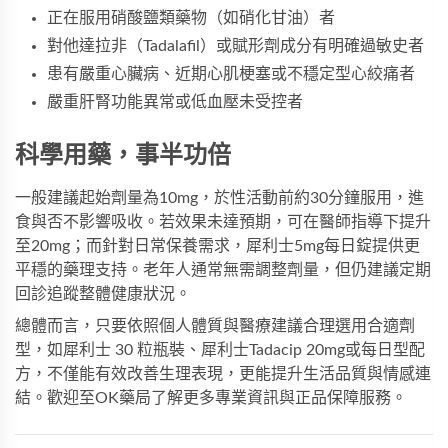
正在服用硝酸鹽類藥物（如硝化甘油）者
對他達拉非（Tadalafil）或賦形劑成分有明確過敏史者
患有嚴重心臟病、近期心肌梗塞或不穩定型心絞痛者
嚴重肝腎功能異常或低血壓未受控者
科學用藥，事半功倍
一般建議起始劑量為10mg，於性活動前約30分鐘服用，進
食與否不影響吸收。若效果未達預期，可在醫師指導下提升
至20mg；而針對日常保養需求，
犀利士5mg每日錠
提供更
平穩的藥理支持。老年人通常無需調整劑量，但仍建議定期
回診追蹤整體健康狀況。
總體而言，只要依照個人體質與醫療建議合理選用合適劑
型，如
犀利士 30 粒瓶裝
、
犀利士Tadacip 20mg
或每日型配
方，不僅能有效改善生理表現，更能提升生活品質與情感連
結。歡迎至
OK藥局
了解更多專業資訊與正品保障服務。