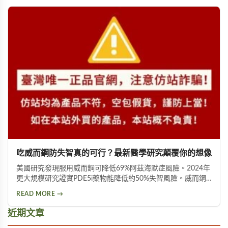
吃威而鋼防失智真的可行？最新醫學研究顛覆你的想像
美國研究發現服用威而鋼可降低69%阿茲海默症風險。2024年
更大規模研究證實PDE5i藥物能降低約50%失智風險。威而鋼
透過促進神經突觸生長、抑制Tau蛋白異常磷酸化，並改善大
READ MORE →
腦血液供應來保護腦神經。不過需服用超過20顆才可能見效，
且有心血管疾病者不宜使用。
近期文章