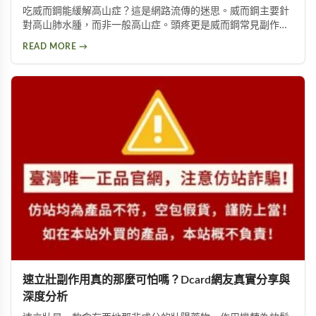
吃威而鋼能緩解高山症？這是網路流傳的迷思。威而鋼主要針
對高山肺水腫，而非一般高山症。頭疼更是威而鋼常見副作
用，約10%使用者曾出現此反應。提醒民眾勿輕信傳言，任何
READ MORE →
用藥都需經過專業醫師評估。
速立壯副作用真的那麼可怕嗎？Dcard網友真實分享與
深度分析