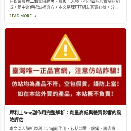
莊松榮龜鹿二仙膏由鹿角、龜板、人參、枸杞四味珍貴藥材組
成，是中醫傳統滋補良方。本文整理PTT網友真實心得，分析
其補氣血、強筋骨功效，同時提醒服用過量可能導致鉀離子過
READ MORE →
高、腎臟負擔等潛在風險，幫助您安全使用此補品。
犀利士5mg副作用完整解析：劑量高低與體質影響的風
險評估
本文深入解析犀利士5mg副作用，包括頭暈、腹痛、肌肉痠