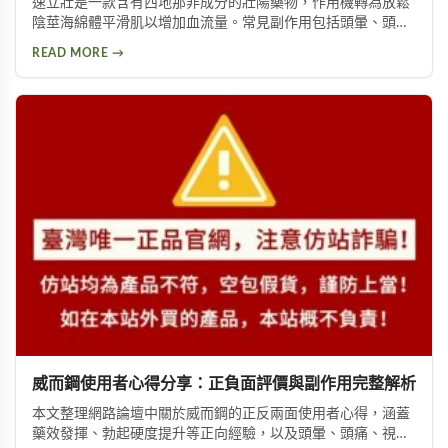
速立壯是一款含有西地那非成分的壯陽藥物，作用機轉為放鬆
陰莖海綿體平滑肌以增加血流量。常見副作用包括頭暈、頭
痛、臉部潮紅、鼻塞、腹痛等。雖然效果顯著，但副作用問題
READ MORE →
始終難以迴避。本文深入分析速立壯在Dcard上的討論，幫助
你全面了解這款產品的優缺點，以及是否有更好的替代選擇。
威而鋼使用者心得分享：正負面評價與副作用完整解析
本文整理網路論壇中關於威而鋼的正反兩面使用者心得，涵蓋
藥效發揮、勃起硬度提升等正向經驗，以及頭暈、頭痛、視覺