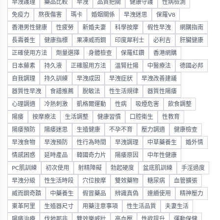
早洩護理
藥品比較
早洩
品質把關
健康守護
性病檢測
免疫力
熬夜傷害
瑪卡
婚姻關係
早洩迷思
保羅V8
香港男性健康
性疲勞
新婚夫妻
科學按摩
假性早洩
網購指南
長壽養生
健康指標
果凍威而鋼
印度犀利士
必利吉
肝臟健康
正確使用方法
劑量選擇
身體檢查
保羅紅鑽
香港網購
日本藤素
持久液
正確服用方法
溫腎壯陽
中醫療法
德國必邦
自我調理
持久訓練
早洩成因
早洩症狀
早洩改善建議
器質性早洩
食譜推薦
脫敏法
性生活規律
器質性陽痿
心理調適
冷熱刺激
凱格爾運動
性病
吸煙危害
飲食調整
陽痿
按摩療法
生活調整
健康習慣
口腔衛生
性教育
陽痿預防
陽痿迷思
生殖健康
不孕不育
壓力調適
健康檢查
早洩食物
早洩預防
性行為時間
早洩調理
中草藥養生
婚外情
情感困惑
延時產品
韓國奇力片
陽痿原因
中年性健康
PC肌訓練
初次使用
射精障礙
勃起硬度
盆底肌訓練
手淫過度
早洩分級
性生活時段
穴位按摩
雙效藥物
糖尿病
血管擴張
威而鋼奇蹟
中藥養生
假冒藥品
辨識真偽
連續使用
精神壓力
東革阿里
生殖器尺寸
用藥注意事項
性生活品質
夫妻生活
陽痿治療
伐地那非
雙效樂威壯
高血壓
性欲提升
運動保健