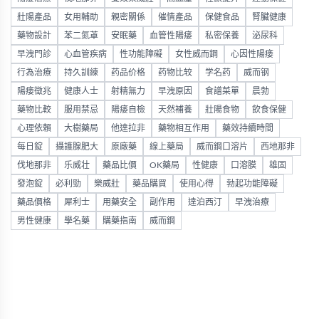
壯陽產品
女用輔助
親密關係
催情產品
保健食品
腎臟健康
藥物設計
苯二氮䓬
安眠藥
血管性陽痿
私密保養
泌尿科
早洩門診
心血管疾病
性功能障礙
女性威而鋼
心因性陽痿
行為治療
持久訓練
药品价格
药物比较
学名药
威而钢
陽痿徵兆
健康人士
射精無力
早洩原因
食譜菜單
晨勃
藥物比較
服用禁忌
陽痿自檢
天然補養
壯陽食物
飲食保健
心理依賴
大樹藥局
他達拉非
藥物相互作用
藥效持續時間
每日錠
攝護腺肥大
原廠藥
線上藥局
威而鋼口溶片
西地那非
伐地那非
乐威壮
藥品比價
OK藥局
性健康
口溶膜
雄固
發泡錠
必利勁
樂威壯
藥品購買
使用心得
勃起功能障礙
藥品價格
犀利士
用藥安全
副作用
達泊西汀
早洩治療
男性健康
學名藥
購藥指南
威而鋼