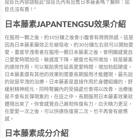
屈臣氏內容請點此“屈臣氏內有出售日本藤素嗎？醫師：屈
臣氏沒有賣！”
日本藤素JAPANTENGSU效果介紹
在服用一顆之後，約10分鐘之後會小腹會有微微熱感，這是
因為日本藤素藥效正在被吸收，約30分鐘左右就可以開始愛
愛，重度早洩患者在服用一顆日本藤素之後，會明顯感覺自
己愛愛時間加倍，敏感度下降，硬度也有所增加，就是藤素
的速效作用，可以幫助男性延長愛愛時間，增加勃起硬度，
日本藤素還有其他的效果則需要長期服用才能體現，最先說
的就是早洩的治療，日本藤素是直接作用於身體組織的，舒
緩射精神經元，同時腎臟內的受損處也會得以改善，治療後
是不會有反彈現象的，在這之中，長期服用日本藤素效果就
體現出來了，你會感覺自己晨勃恢復有力，白天精力更足，
在愛愛一次之後，可以快速恢復第二次，也不再會有疲憊
感。
日本藤素成分介紹