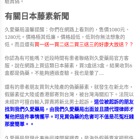
驗真偽。
有關日本藤素新聞
久愛藥局溫馨提醒：你們在網路上看到的，售價1080元、
1280元。價格極其低廉。價格超低，低到你無法想象的
低。而且還有
買一送一買二送二買三送三的好康大放送？？
你認為有可能嗎？近段時間有患者聯絡到久愛藥局官方客
服，說在網路上買這類日本藤素，買3盒送3盒，結果收到6
盒都是偽藥。不能夠通過查驗。我也是暈了….
還有的患者朋友買到大陸產的偽藥藤素，就發生在新北市，
假藤素從大陸或香港郵寄到台灣，被台灣海關扣下。法院以
未經許可擅自輸入罪責將新北男士起訴。
這位被起訴的朋友
找到我們久愛藥局，由我們久愛藥局出面並且請代理律師才
幫他把這件事情擺平。可見買偽藥的危害可不值是花冤枉錢
那麼簡單。。
久愛藥局發現此事後迅速開展調查，是海外假藥賣家把郵件