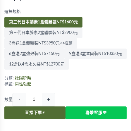
選擇規格
第三代日本藤素1盒體驗裝NT$1600元
第三代日本藤素2盒體驗裝NT$2900元
3盒送1盒體驗裝NT$3950元<<推薦
6盒送2盒強效裝NT$7150元
9盒送3盒鞏固裝NT$10350元
12盒送4盒永久裝NT$12700元
分類:
壯陽延時
標籤:
男性勃起
-
+
數量
直接下單⚡
聯繫客服💬