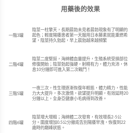
用藥後的效果
陰莖一柱擎天，長期晨勃未見者晨勃現象有了明顯的
起色；輕度陽痿患者第一天服用日本藤素就能重燃希
一階3罐
望，陰莖持久勃起，早上晨勃越來越頻繁
陰莖二度堅挺，海綿體血量提升，生殖系統受損部位
修復開始；陰莖勃起強硬，射精有力，體力充沛，休
二階4罐
息10分鐘即可進入第二次戰鬥！
一夜三次，性生理逐漸恢復年輕態，體力精力，性能
力大大提升，多次激情，欲望提升明顯，有效延時20
三階5罐
分鐘以上，全身亞健康小毛病得到改善。
陰莖增大增粗；海綿體二次發育，有效增長2-5公
分。圍度增加0.5公分撤底告別陽痿早洩，恢復到22
四階6罐
歲時的巔峰狀態。