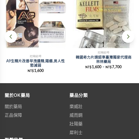
壯陽延時
壯陽延時
韓國奇力片請認準臺灣獨家代理商
A9生精片改善早洩遺精,陽痿,男人性
林林藥局
慾減弱
1,600
–
7,700
NT$
NT$
1,600
NT$
關於OK藥局
藥品分類
關於藥局
樂威壯
正品保障
威而鋼
壯陽藥
犀利士