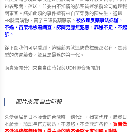
包裹報關、運送，並委由不知情的航空貨運承攬公司處理報
關事宜。諸如此類的事件還有來自苗栗縣的陳先生，通過
FB臉書購物，買了三罐偽藥藤素。
被依違反藥事法送辦，
不過，苗栗地檢署調查，認陳男應無犯意，罪嫌不足、不起
訴。
從下圖我們可以看到，這罐藤素就連防偽標籤都沒有，是典
型的仿冒藤素，並且是最舊的第一代。
兩責新聞分別來自自由時報與UDN聯合新聞網
圖片來源 自由時報
久愛藥局是日本藤素的台灣唯一總代理，獨家代理。購買日
本藤素，請認準官方網站。不忽悠，不會欺詐各位。
買賣做
不做得成都無所謂。最主要的我不希望大家別騙。謝謝