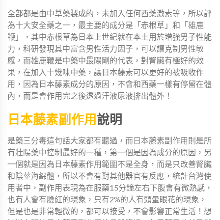
全部都是由中草藥製成的，未加入任何西藥激素等，所以評
為十大安全藥之一，最主要的成分是「赤根草」和「雄鹿
鞭」，其中赤根草為日本上世紀就在本土用於增強男子性能
力，科研發現其中富含男性活力因子，可以讓克制男性敏
感，而雄鹿鞭是中藥中最陽剛的代表，對腎臟有極好的效
果，在加入十幾味中藥，讓日本藤素可以更好的被吸收作
用，因為日本藤素成分的原因，不會和西藥一樣有停留在體
內，而是會作用完之後透過汗液尿液排出體外！
日本藤素副作用
說明
是藥三分毒這句話大家都有聽過，而日本藤素副作用則是所
有壯陽藥中控制最好的一種，第一個是因為成分的原因，另
一個就是因為日本藤素作用範圍不是全身，而是只改善腎臟
和陰莖海綿體，所以不會有對其他器官有反應，統計台灣使
用者中，副作用表現為在服藥15分鐘左右下腹會有微熱感，
也有人會有臉紅的現象，只有2%的人有頭暈眼花的現象，
但是也是非常輕微的，都可以接受，不會影響正常生活！想