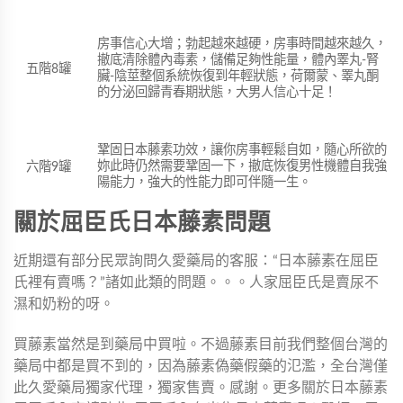
房事信心大增；勃起越來越硬，房事時間越來越久，
撤底清除體內毒素，儲備足夠性能量，體內睪丸-腎
五階8罐
臟-陰莖整個系統恢復到年輕狀態，荷爾蒙、睪丸酮
的分泌回歸青春期狀態，大男人信心十足！
鞏固日本藤素功效，讓你房事輕鬆自如，隨心所欲的
妳此時仍然需要鞏固一下，撤底恢復男性機體自我強
六階9罐
陽能力，強大的性能力即可伴隨一生。
關於屈臣氏日本藤素問題
近期還有部分民眾詢問久愛藥局的客服：“日本藤素在屈臣
氏裡有賣嗎？”諸如此類的問題。。。人家屈臣氏是賣尿不
濕和奶粉的呀。
買藤素當然是到藥局中買啦。不過藤素目前我們整個台灣的
藥局中都是買不到的，因為藤素偽藥假藥的氾濫，全台灣僅
此久愛藥局獨家代理，獨家售賣。感謝。更多關於日本藤素