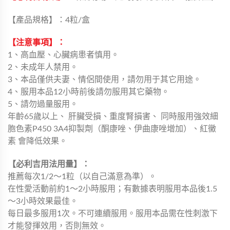
【產品規格】：4粒/盒
【注意事項】：
1、高血壓、心臟病患者慎用。
2、未成年人禁用。
3、本品僅供夫妻、情侶間使用，請勿用于其它用途。
4、服用本品12小時前後請勿服用其它藥物。
5、請勿過量服用。
年齡65歲以上、 肝臟受損、重度腎損害、 同時服用強效細
胞色素P450 3A4抑製劑（酮康唑、伊曲康唑增加）、紅黴
素 會降低效果。
【必利吉用法用量】：
推薦每次1/2～1粒（以自己滿意為準）。
在性愛活動前約1～2小時服用；有數據表明服用本品後1.5
～3小時效果最佳。
每日最多服用1次。不可連續服用。服用本品需在性刺激下
才能發揮效用，否則無效。