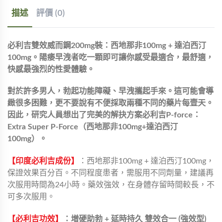
描述
評價 (0)
必利吉雙效威而鋼200mg裝：西地那非100mg + 達泊西汀
100mg。陽痿早洩者吃一顆即可讓你感受最適合，最舒適，
快感最強烈的性愛體驗。
對於許多男人，勃起功能障礙、早洩攜起手來。這可能會導
緻很多困難，更不要說有不便採取兩種不同的藥片每壹天。
因此，研究人員想出了完美的解抉方案必利吉P-force：
Extra Super P-Force（西地那非100mg+達泊西汀
100mg）。
【印度必利吉成份】
：西地那非100mg + 達泊西汀100mg，
保證效果百分百。不同程度患者，需服用不同劑量，建議再
次服用時間為24小時。藥效強效，在身體存留時間較長，不
可多次服用。
【必利吉功效】
：增硬助勃 + 延時持久 雙效合一 (強效型)