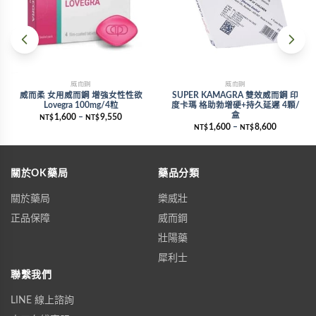
威而鋼
威而鋼
威而柔 女用威而鋼 增強女性性欲
SUPER KAMAGRA 雙效威而鋼 印
Lovegra 100mg/4粒
度卡瑪 格助勃增硬+持久延遲 4顆/
盒
1,600
–
9,550
NT$
NT$
1,600
–
8,600
NT$
NT$
關於OK藥局
藥品分類
關於藥局
樂威壯
正品保障
威而鋼
壯陽藥
犀利士
聯繫我們
LINE 線上諮詢