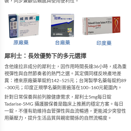
裝
，同步兼顧信賴感與使用便利性。
犀利士：長效優勢下的多元選擇
含他達拉非成分的犀利士，因作用時間長達36小時，成為重
視彈性與自然節奏者的熱門之選。其定價同樣反映產地差
異：禮來原廠藥單錠約142–525元；台灣製學名藥每錠約89
–300元；印度正規學名藥則普遍落在100–160元範圍內。
針對日常保養與前列腺健康需求，
犀利士5mg每日錠 
Tadarise-5MG 攝護腺保養
是臨床上推薦的穩定方案。每日
一錠，不僅有助維持血管彈性與血流暢通，更能減少突發性
用藥壓力，提升生活品質與親密關係的自然流暢度。