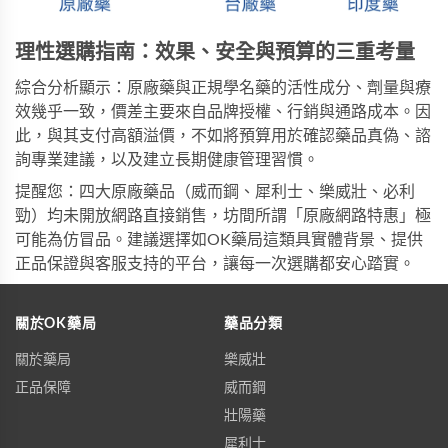
理性選購指南：效果、安全與預算的三重考量
綜合分析顯示：原廠藥與正規學名藥的活性成分、劑量與療
效幾乎一致，價差主要來自品牌授權、行銷與通路成本。因
此，與其支付高額溢價，不如將預算用於確認藥品真偽、諮
詢專業建議，以及建立長期健康管理習慣。
提醒您：四大原廠藥品（威而鋼、犀利士、樂威壯、必利
勁）均未開放網路直接銷售，坊間所謂「原廠網路特惠」極
可能為仿冒品。建議選擇如
OK藥局
這類具實體背景、提供
正品保證與客服支持的平台，讓每一次選購都安心踏實。
關於OK藥局
藥品分類
關於藥局
樂威壯
正品保障
威而鋼
壯陽藥
犀利士