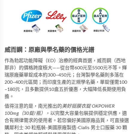
威而鋼：原廠與學名藥的價格光譜
作為勃起功能障礙（ED）治療的經典首選，威而鋼（西地
那非）的價格跨度極大——從台幣600元至5500元不等。輝
瑞原廠藥單錠成本約300–450元；台灣製學名藥則多落在
200–400元區間；而印度生產的正規學名藥，單錠僅需100
–180元，且多數提供10盒五折優惠，大幅降低長期使用負
擔。
值得注意的是，南光推出的
美好挺膜衣錠 OKPOWER 
100mg（30錠/瓶）
，以完整大容量包裝提供穩定供應，適
合有規律需求的使用者。若您偏好美國原廠品質，可直接選
購
犀利士 30 粒瓶裝-美國原廠製造-Cialis 男士口服藥 30 顆