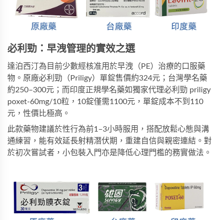
必利勁：早洩管理的實效之選
達泊西汀為目前少數經核准用於早洩（PE）治療的口服藥
物。原廠必利勁（Priligy）單錠售價約324元；台灣學名藥
約250–300元；而印度正規學名藥如
獨家代理必利勁 priligy 
poxet-60mg/10粒
，10錠僅需1100元，單錠成本不到110
元，性價比極高。
此款藥物建議於性行為前1–3小時服用，搭配放鬆心態與溝
通練習，能有效延長射精潛伏期，重建自信與親密連結。對
於初次嘗試者，小包裝入門亦是降低心理門檻的務實做法。