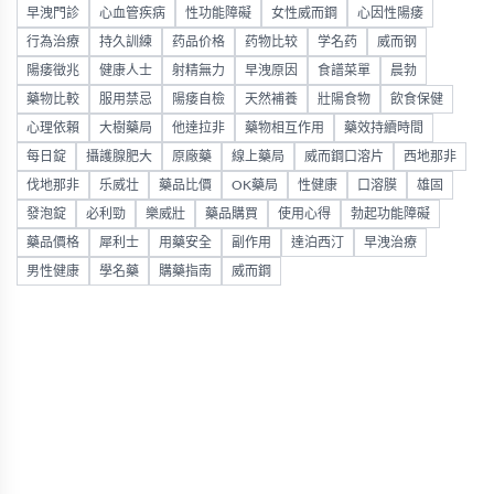
早洩門診
心血管疾病
性功能障礙
女性威而鋼
心因性陽痿
行為治療
持久訓練
药品价格
药物比较
学名药
威而钢
陽痿徵兆
健康人士
射精無力
早洩原因
食譜菜單
晨勃
藥物比較
服用禁忌
陽痿自檢
天然補養
壯陽食物
飲食保健
心理依賴
大樹藥局
他達拉非
藥物相互作用
藥效持續時間
每日錠
攝護腺肥大
原廠藥
線上藥局
威而鋼口溶片
西地那非
伐地那非
乐威壮
藥品比價
OK藥局
性健康
口溶膜
雄固
發泡錠
必利勁
樂威壯
藥品購買
使用心得
勃起功能障礙
藥品價格
犀利士
用藥安全
副作用
達泊西汀
早洩治療
男性健康
學名藥
購藥指南
威而鋼