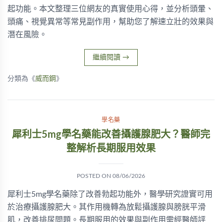
起功能。本文整理三位網友的真實使用心得，並分析頭暈、
頭痛、視覺異常等常見副作用，幫助您了解速立壯的效果與
潛在風險。
繼續閱讀
→
分類為《
威而鋼
》
學名藥
犀利士5mg學名藥能改善攝護腺肥大？醫師完
整解析長期服用效果
POSTED ON
08/06/2026
犀利士5mg學名藥除了改善勃起功能外，醫學研究證實可用
於治療攝護腺肥大。其作用機轉為放鬆攝護腺與膀胱平滑
肌，改善排尿問題。長期服用的效果與副作用需經醫師評