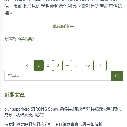
估，市面上常見的學名藥包括他利昂、樂軒昂等產品可供選
擇。
繼續閱讀
→
分類為《
學名藥
》
1
2
3
4
...
75
近期文章
pjur superhero STRONG Spray 超級英雄強效型延時噴霧完整評測：
成分、功效與使用心得
速立壯效果評價與價格分析：PTT網友真實心得完整解析