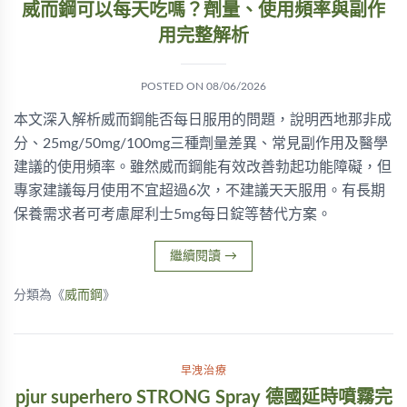
威而鋼可以每天吃嗎？劑量、使用頻率與副作
用完整解析
POSTED ON
08/06/2026
本文深入解析威而鋼能否每日服用的問題，說明西地那非成
分、25mg/50mg/100mg三種劑量差異、常見副作用及醫學
建議的使用頻率。雖然威而鋼能有效改善勃起功能障礙，但
專家建議每月使用不宜超過6次，不建議天天服用。有長期
保養需求者可考慮犀利士5mg每日錠等替代方案。
繼續閱讀
→
分類為《
威而鋼
》
早洩治療
pjur superhero STRONG Spray 德國延時噴霧完