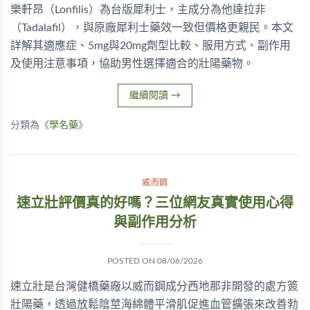
樂軒昂（Lonfilis）為台版犀利士，主成分為他達拉非
（Tadalafil），與原廠犀利士藥效一致但價格更親民。本文
詳解其適應症、5mg與20mg劑型比較、服用方式、副作用
及使用注意事項，協助男性選擇適合的壯陽藥物。
繼續閱讀
→
分類為《
學名藥
》
威而鋼
速立壯評價真的好嗎？三位網友真實使用心得
與副作用分析
POSTED ON
08/06/2026
速立壯是台灣健橋藥廠以威而鋼成分西地那非開發的處方簽
壯陽藥，透過放鬆陰莖海綿體平滑肌促進血管擴張來改善勃