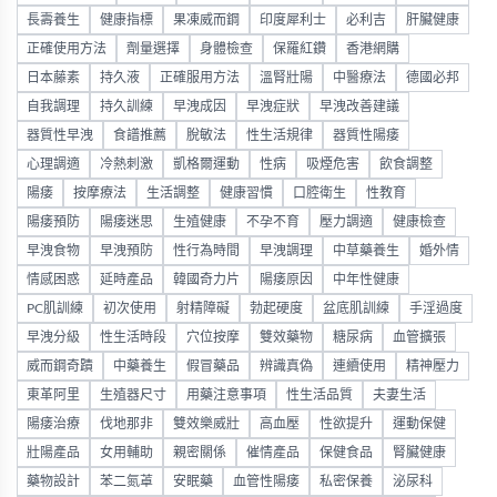
長壽養生
健康指標
果凍威而鋼
印度犀利士
必利吉
肝臟健康
正確使用方法
劑量選擇
身體檢查
保羅紅鑽
香港網購
日本藤素
持久液
正確服用方法
溫腎壯陽
中醫療法
德國必邦
自我調理
持久訓練
早洩成因
早洩症狀
早洩改善建議
器質性早洩
食譜推薦
脫敏法
性生活規律
器質性陽痿
心理調適
冷熱刺激
凱格爾運動
性病
吸煙危害
飲食調整
陽痿
按摩療法
生活調整
健康習慣
口腔衛生
性教育
陽痿預防
陽痿迷思
生殖健康
不孕不育
壓力調適
健康檢查
早洩食物
早洩預防
性行為時間
早洩調理
中草藥養生
婚外情
情感困惑
延時產品
韓國奇力片
陽痿原因
中年性健康
PC肌訓練
初次使用
射精障礙
勃起硬度
盆底肌訓練
手淫過度
早洩分級
性生活時段
穴位按摩
雙效藥物
糖尿病
血管擴張
威而鋼奇蹟
中藥養生
假冒藥品
辨識真偽
連續使用
精神壓力
東革阿里
生殖器尺寸
用藥注意事項
性生活品質
夫妻生活
陽痿治療
伐地那非
雙效樂威壯
高血壓
性欲提升
運動保健
壯陽產品
女用輔助
親密關係
催情產品
保健食品
腎臟健康
藥物設計
苯二氮䓬
安眠藥
血管性陽痿
私密保養
泌尿科