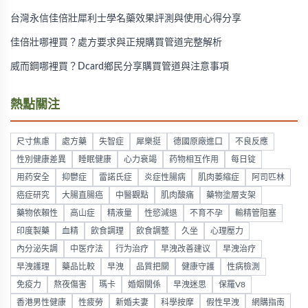
台灣永信佳倍壯犀利士學名藥效果評測與使用心得分享
佳倍壯哪裡買？處方要求與正規購買管道完整解析
威而鋼哪裡買？Dcard鄉民分享購買管道與注意事項
熱點關注
尺寸焦慮
處方藥
失智症
犀樂挺
德國原廠進口
不良反應
性別健康差異
睡眠健康
心力衰竭
药物相互作用
每日锭
用药安全
抑鬱症
雷諾氏症
炎症性腸病
肌肉萎縮症
阿司匹林
癌症研究
大腸直腸癌
中醫觀點
肌肉酸痛
藥物塗層支架
藥物依賴性
高山症
精液量
性慾減退
不育不孕
輸精管阻塞
印度製藥
血精
飲食調理
飲食調整
久坐
心理壓力
內分泌失調
中医疗法
行为治疗
早洩改善建议
早洩治疗
早洩護理
藥品比較
早洩
品質把關
健康守護
性病檢測
免疫力
熬夜傷害
瑪卡
婚姻關係
早洩迷思
保羅V8
香港男性健康
性疲勞
新婚夫妻
科學按摩
假性早洩
網購指南