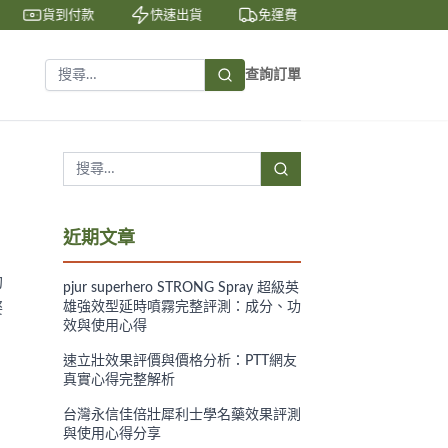
貨到付款
快速出貨
免運費
私密包裝
查詢訂單
近期文章
功
pjur superhero STRONG Spray 超級英
姿
雄強效型延時噴霧完整評測：成分、功
效與使用心得
速立壯效果評價與價格分析：PTT網友
真實心得完整解析
台灣永信佳倍壯犀利士學名藥效果評測
與使用心得分享