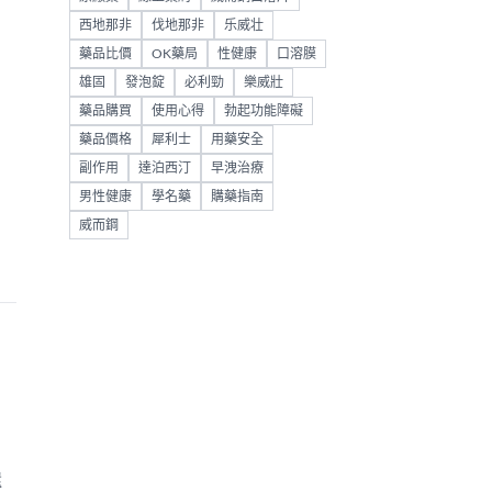
西地那非
伐地那非
乐威壮
藥品比價
OK藥局
性健康
口溶膜
雄固
發泡錠
必利勁
樂威壯
，
藥品購買
使用心得
勃起功能障礙
藥品價格
犀利士
用藥安全
副作用
達泊西汀
早洩治療
男性健康
學名藥
購藥指南
威而鋼
還