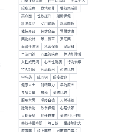
用藥注意事項
性生活品質
夫妻生活
陽痿治療
伐地那非
雙效樂威壯
高血壓
性欲提升
運動保健
壯陽產品
女用輔助
親密關係
催情產品
保健食品
腎臟健康
藥物設計
苯二氮䓬
安眠藥
血管性陽痿
私密保養
泌尿科
早洩門診
心血管疾病
性功能障礙
、
女性威而鋼
心因性陽痿
行為治療
信
持久訓練
药品价格
药物比较
学名药
威而钢
陽痿徵兆
健康人士
射精無力
早洩原因
食譜菜單
晨勃
藥物比較
服用禁忌
陽痿自檢
天然補養
壯陽食物
飲食保健
心理依賴
大樹藥局
他達拉非
藥物相互作用
藥效持續時間
每日錠
攝護腺肥大
原廠藥
線上藥局
威而鋼口溶片