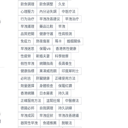
飲食調理
飲食調整
久坐
心理壓力
內分泌失調
中医疗法
、
行为治疗
早洩改善建议
早洩治疗
持
早洩護理
藥品比較
早洩
品質把關
健康守護
性病檢測
免疫力
熬夜傷害
瑪卡
婚姻關係
早洩迷思
保羅V8
香港男性健康
性疲勞
新婚夫妻
科學按摩
假性早洩
網購指南
長壽養生
健康指標
果凍威而鋼
印度犀利士
必利吉
肝臟健康
正確使用方法
劑量選擇
身體檢查
保羅紅鑽
香港網購
日本藤素
持久液
正確服用方法
溫腎壯陽
中醫療法
德國必邦
自我調理
持久訓練
陽
早洩成因
早洩症狀
早洩改善建議
助
器質性早洩
食譜推薦
脫敏法