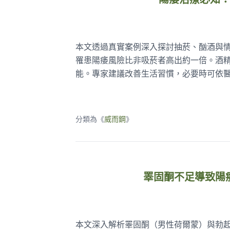
陽痿治療必知
本文透過真實案例深入探討抽菸、酗酒與
罹患陽痿風險比非吸菸者高出約一倍。酒
能。專家建議改善生活習慣，必要時可依
分類為《
威而鋼
》
睪固酮不足導致陽
本文深入解析睪固酮（男性荷爾蒙）與勃起功