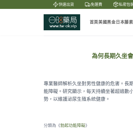
鑒賞
貨到付款
快速出貨
免運費
私密包裝
首頁
美國黑金
日本藤
為何長期久坐
專業醫師解析久坐對男性健康的危害。長
能障礙。研究顯示，每天持續坐著超過數
勢，以維護泌尿生殖系統健康。
分類為《
勃起功能障礙
》