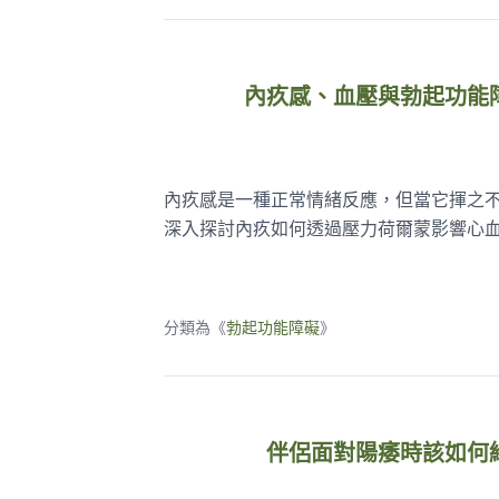
內疚感、血壓與勃起功能
內疚感是一種正常情緒反應，但當它揮之
深入探討內疚如何透過壓力荷爾蒙影響心
分類為《
勃起功能障礙
》
伴侶面對陽痿時該如何