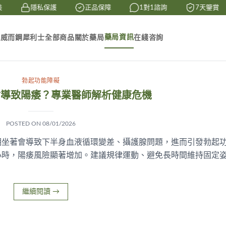
隱私保護
正品保障
1對1諮詢
7天鑒賞
藥局資訊
素
威而鋼
犀利士
全部商品
關於藥局
在綫咨詢
勃起功能障礙
會導致陽痿？專業醫師解析健康危機
POSTED ON
08/01/2026
期坐著會導致下半身血液循環變差、攝護腺問題，進而引發勃起
小時，陽痿風險顯著增加。建議規律運動、避免長時間維持固定
繼續閱讀
→