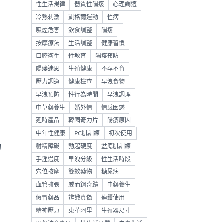
性生活規律
器質性陽痿
心理調適
冷熱刺激
凱格爾運動
性病
吸煙危害
飲食調整
陽痿
按摩療法
生活調整
健康習慣
口腔衛生
性教育
陽痿預防
陽痿迷思
生殖健康
不孕不育
壓力調適
健康檢查
早洩食物
早洩預防
性行為時間
早洩調理
中草藥養生
婚外情
情感困惑
延時產品
韓國奇力片
陽痿原因
中年性健康
PC肌訓練
初次使用
功
射精障礙
勃起硬度
盆底肌訓練
，
手淫過度
早洩分級
性生活時段
穴位按摩
雙效藥物
糖尿病
血管擴張
威而鋼奇蹟
中藥養生
假冒藥品
辨識真偽
連續使用
精神壓力
東革阿里
生殖器尺寸