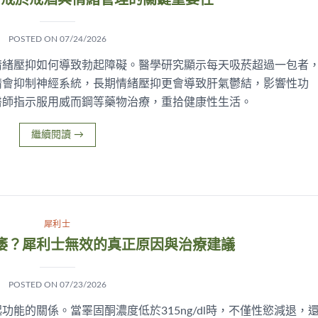
：戒菸戒酒與情緒管理的關鍵重要性
POSTED ON
07/24/2026
情緒壓抑如何導致勃起障礙。醫學研究顯示每天吸菸超過一包者
精會抑制神經系統，長期情緒壓抑更會導致肝氣鬱結，影響性功
醫師指示服用威而鋼等藥物治療，重拾健康性生活。
繼續閱讀
→
犀利士
痿？犀利士無效的真正原因與治療建議
POSTED ON
07/23/2026
能的關係。當睪固酮濃度低於315ng/dl時，不僅性慾減退，