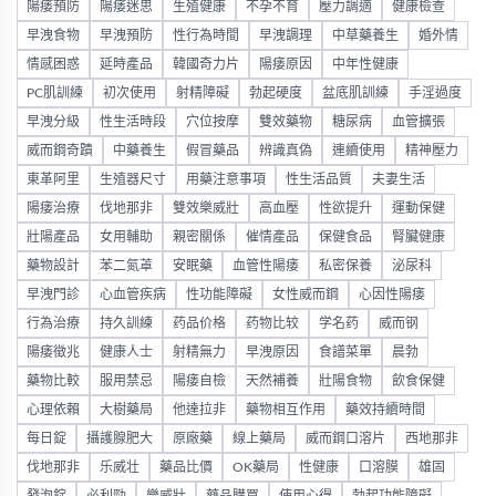
陽痿預防
陽痿迷思
生殖健康
不孕不育
壓力調適
健康檢查
早洩食物
早洩預防
性行為時間
早洩調理
中草藥養生
婚外情
情感困惑
延時產品
韓國奇力片
陽痿原因
中年性健康
PC肌訓練
初次使用
射精障礙
勃起硬度
盆底肌訓練
手淫過度
早洩分級
性生活時段
穴位按摩
雙效藥物
糖尿病
血管擴張
威而鋼奇蹟
中藥養生
假冒藥品
辨識真偽
連續使用
精神壓力
東革阿里
生殖器尺寸
用藥注意事項
性生活品質
夫妻生活
陽痿治療
伐地那非
雙效樂威壯
高血壓
性欲提升
運動保健
壯陽產品
女用輔助
親密關係
催情產品
保健食品
腎臟健康
藥物設計
苯二氮䓬
安眠藥
血管性陽痿
私密保養
泌尿科
早洩門診
心血管疾病
性功能障礙
女性威而鋼
心因性陽痿
行為治療
持久訓練
药品价格
药物比较
学名药
威而钢
陽痿徵兆
健康人士
射精無力
早洩原因
食譜菜單
晨勃
藥物比較
服用禁忌
陽痿自檢
天然補養
壯陽食物
飲食保健
心理依賴
大樹藥局
他達拉非
藥物相互作用
藥效持續時間
每日錠
攝護腺肥大
原廠藥
線上藥局
威而鋼口溶片
西地那非
伐地那非
乐威壮
藥品比價
OK藥局
性健康
口溶膜
雄固