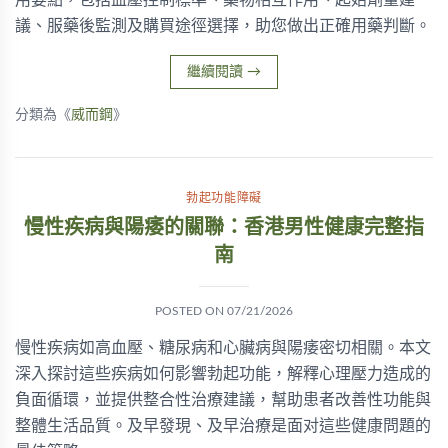
用要點，包括血壓控制標準、藥物相互作用、起始劑量建
議、服藥後監測及購買途徑選擇，助您做出正確用藥判斷。
繼續閱讀
→
分類為《
威而鋼
》
勃起功能障礙
慢性疾病與陽痿的關聯：香港男性健康完整指
南
POSTED ON
07/21/2026
慢性疾病如高血壓、糖尿病和心臟病與陽痿密切相關。本文
深入探討這些疾病如何影響勃起功能，解釋心理壓力造成的
負面循環，並提供整合性治療建議，幫助患者改善性功能與
整體生活品質。及早發現、及早治療是面对這些健康問題的