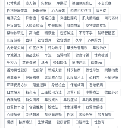
尺寸焦慮
處方藥
失智症
犀樂挺
德國原廠進口
不良反應
性別健康差異
睡眠健康
心力衰竭
药物相互作用
每日锭
用药安全
抑鬱症
雷諾氏症
炎症性腸病
肌肉萎縮症
阿司匹林
癌症研究
大腸直腸癌
中醫觀點
肌肉酸痛
藥物塗層支架
藥物依賴性
高山症
精液量
性慾減退
不育不孕
輸精管阻塞
印度製藥
血精
飲食調理
飲食調整
久坐
心理壓力
內分泌失調
中医疗法
行为治疗
早洩改善建议
早洩治疗
早洩護理
藥品比較
早洩
品質把關
健康守護
性病檢測
免疫力
熬夜傷害
瑪卡
婚姻關係
早洩迷思
保羅V8
香港男性健康
性疲勞
新婚夫妻
科學按摩
假性早洩
網購指南
長壽養生
健康指標
果凍威而鋼
印度犀利士
必利吉
肝臟健康
正確使用方法
劑量選擇
身體檢查
保羅紅鑽
香港網購
日本藤素
持久液
正確服用方法
溫腎壯陽
中醫療法
德國必邦
自我調理
持久訓練
早洩成因
早洩症狀
早洩改善建議
器質性早洩
食譜推薦
脫敏法
性生活規律
器質性陽痿
心理調適
冷熱刺激
凱格爾運動
性病
吸煙危害
飲食調整
陽痿
按摩療法
生活調整
健康習慣
口腔衛生
性教育