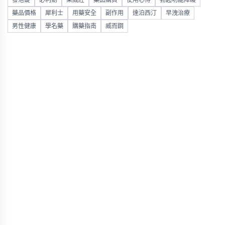
發泡錠
必利勁
樂威壯
藥品購買
使用心得
勃起功能障礙
藥品價格
犀利士
用藥安全
副作用
達泊西汀
早洩治療
男性健康
學名藥
購藥指南
威而鋼