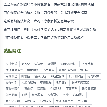
全台灣威而鋼藥局門市資訊整理｜快速找到住家附近購買地點
威而鋼禁忌全面解析：服用前必知的注意事項與安全指南
吃威而鋼能緩解高山症嗎？專家解析迷思與事實
速立壯副作用真的那麼可怕嗎？Dcard網友真實分享與深度分析
威而鋼使用者心得分享：正負面評價與副作用完整解析
熱點關注
尺寸焦慮
處方藥
失智症
犀樂挺
德國原廠進口
不良反應
性別健康差異
睡眠健康
心力衰竭
药物相互作用
每日锭
用药安全
抑鬱症
雷諾氏症
炎症性腸病
肌肉萎縮症
阿司匹林
癌症研究
大腸直腸癌
中醫觀點
肌肉酸痛
藥物塗層支架
藥物依賴性
高山症
精液量
性慾減退
不育不孕
輸精管阻塞
印度製藥
血精
飲食調理
飲食調整
久坐
心理壓力
內分泌失調
中医疗法
行为治疗
早洩改善建议
早洩治疗