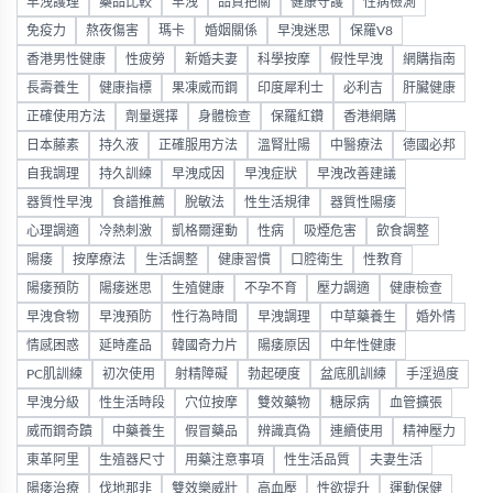
早洩護理
藥品比較
早洩
品質把關
健康守護
性病檢測
免疫力
熬夜傷害
瑪卡
婚姻關係
早洩迷思
保羅V8
香港男性健康
性疲勞
新婚夫妻
科學按摩
假性早洩
網購指南
長壽養生
健康指標
果凍威而鋼
印度犀利士
必利吉
肝臟健康
正確使用方法
劑量選擇
身體檢查
保羅紅鑽
香港網購
日本藤素
持久液
正確服用方法
溫腎壯陽
中醫療法
德國必邦
自我調理
持久訓練
早洩成因
早洩症狀
早洩改善建議
器質性早洩
食譜推薦
脫敏法
性生活規律
器質性陽痿
心理調適
冷熱刺激
凱格爾運動
性病
吸煙危害
飲食調整
陽痿
按摩療法
生活調整
健康習慣
口腔衛生
性教育
陽痿預防
陽痿迷思
生殖健康
不孕不育
壓力調適
健康檢查
早洩食物
早洩預防
性行為時間
早洩調理
中草藥養生
婚外情
情感困惑
延時產品
韓國奇力片
陽痿原因
中年性健康
PC肌訓練
初次使用
射精障礙
勃起硬度
盆底肌訓練
手淫過度
早洩分級
性生活時段
穴位按摩
雙效藥物
糖尿病
血管擴張
威而鋼奇蹟
中藥養生
假冒藥品
辨識真偽
連續使用
精神壓力
東革阿里
生殖器尺寸
用藥注意事項
性生活品質
夫妻生活
陽痿治療
伐地那非
雙效樂威壯
高血壓
性欲提升
運動保健