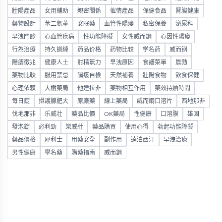
壯陽產品
女用輔助
親密關係
催情產品
保健食品
腎臟健康
藥物設計
苯二氮䓬
安眠藥
血管性陽痿
私密保養
泌尿科
早洩門診
心血管疾病
性功能障礙
女性威而鋼
心因性陽痿
行為治療
持久訓練
药品价格
药物比较
学名药
威而钢
陽痿徵兆
健康人士
射精無力
早洩原因
食譜菜單
晨勃
藥物比較
服用禁忌
陽痿自檢
天然補養
壯陽食物
飲食保健
心理依賴
大樹藥局
他達拉非
藥物相互作用
藥效持續時間
每日錠
攝護腺肥大
原廠藥
線上藥局
威而鋼口溶片
西地那非
伐地那非
乐威壮
藥品比價
OK藥局
性健康
口溶膜
雄固
發泡錠
必利勁
樂威壯
藥品購買
使用心得
勃起功能障礙
藥品價格
犀利士
用藥安全
副作用
達泊西汀
早洩治療
男性健康
學名藥
購藥指南
威而鋼