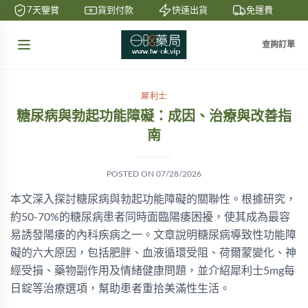
7天鑒賞
貨到付款
快速出貨
免運費
查詢訂單
犀利士
糖尿病與勃起功能障礙：成因、治療與改善指
南
POSTED ON
07/28/2026
本文深入探討糖尿病與勃起功能障礙的關聯性。根據研究，
約50-70%的糖尿病患者同時面臨陽痿困擾，使其成為最容
易誘發陽痿的內科疾病之一。文章說明糖尿病導致性功能障
礙的六大原因，包括肥胖、血液循環受阻、荷爾蒙變化、神
經受損、藥物副作用及情緒健康問題，並介紹犀利士5mg每
日錠等治療選項，幫助患者重拾美滿性生活。