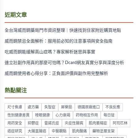
近期文章
全台灣威而鋼藥局門市資訊整理｜快速找到住家附近購買地點
威而鋼禁忌全面解析：服用前必知的注意事項與安全指南
吃威而鋼能緩解高山症嗎？專家解析迷思與事實
速立壯副作用真的那麼可怕嗎？Dcard網友真實分享與深度分析
威而鋼使用者心得分享：正負面評價與副作用完整解析
熱點關注
尺寸焦慮
處方藥
失智症
犀樂挺
德國原廠進口
不良反應
性別健康差異
睡眠健康
心力衰竭
药物相互作用
每日锭
用药安全
抑鬱症
雷諾氏症
炎症性腸病
肌肉萎縮症
阿司匹林
癌症研究
大腸直腸癌
中醫觀點
肌肉酸痛
藥物塗層支架