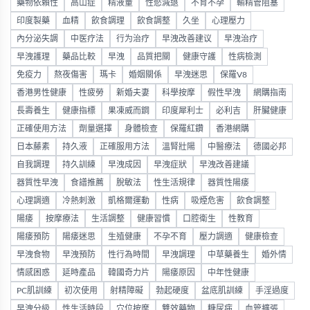
藥物依賴性
高山症
精液量
性慾減退
不育不孕
輸精管阻塞
印度製藥
血精
飲食調理
飲食調整
久坐
心理壓力
內分泌失調
中医疗法
行为治疗
早洩改善建议
早洩治疗
早洩護理
藥品比較
早洩
品質把關
健康守護
性病檢測
免疫力
熬夜傷害
瑪卡
婚姻關係
早洩迷思
保羅V8
香港男性健康
性疲勞
新婚夫妻
科學按摩
假性早洩
網購指南
長壽養生
健康指標
果凍威而鋼
印度犀利士
必利吉
肝臟健康
正確使用方法
劑量選擇
身體檢查
保羅紅鑽
香港網購
日本藤素
持久液
正確服用方法
溫腎壯陽
中醫療法
德國必邦
自我調理
持久訓練
早洩成因
早洩症狀
早洩改善建議
器質性早洩
食譜推薦
脫敏法
性生活規律
器質性陽痿
心理調適
冷熱刺激
凱格爾運動
性病
吸煙危害
飲食調整
陽痿
按摩療法
生活調整
健康習慣
口腔衛生
性教育
陽痿預防
陽痿迷思
生殖健康
不孕不育
壓力調適
健康檢查
早洩食物
早洩預防
性行為時間
早洩調理
中草藥養生
婚外情
情感困惑
延時產品
韓國奇力片
陽痿原因
中年性健康
PC肌訓練
初次使用
射精障礙
勃起硬度
盆底肌訓練
手淫過度
早洩分級
性生活時段
穴位按摩
雙效藥物
糖尿病
血管擴張