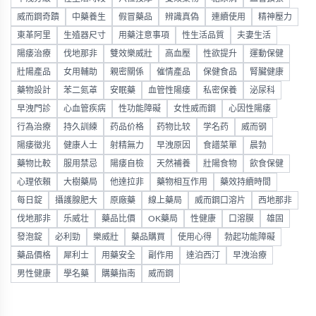
威而鋼奇蹟
中藥養生
假冒藥品
辨識真偽
連續使用
精神壓力
東革阿里
生殖器尺寸
用藥注意事項
性生活品質
夫妻生活
陽痿治療
伐地那非
雙效樂威壯
高血壓
性欲提升
運動保健
壯陽產品
女用輔助
親密關係
催情產品
保健食品
腎臟健康
藥物設計
苯二氮䓬
安眠藥
血管性陽痿
私密保養
泌尿科
早洩門診
心血管疾病
性功能障礙
女性威而鋼
心因性陽痿
行為治療
持久訓練
药品价格
药物比较
学名药
威而钢
陽痿徵兆
健康人士
射精無力
早洩原因
食譜菜單
晨勃
藥物比較
服用禁忌
陽痿自檢
天然補養
壯陽食物
飲食保健
心理依賴
大樹藥局
他達拉非
藥物相互作用
藥效持續時間
每日錠
攝護腺肥大
原廠藥
線上藥局
威而鋼口溶片
西地那非
伐地那非
乐威壮
藥品比價
OK藥局
性健康
口溶膜
雄固
發泡錠
必利勁
樂威壯
藥品購買
使用心得
勃起功能障礙
藥品價格
犀利士
用藥安全
副作用
達泊西汀
早洩治療
男性健康
學名藥
購藥指南
威而鋼