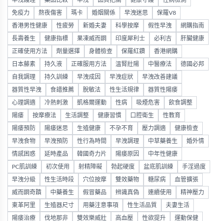
早洩護理
藥品比較
早洩
品質把關
健康守護
性病檢測
免疫力
熬夜傷害
瑪卡
婚姻關係
早洩迷思
保羅V8
香港男性健康
性疲勞
新婚夫妻
科學按摩
假性早洩
網購指南
長壽養生
健康指標
果凍威而鋼
印度犀利士
必利吉
肝臟健康
正確使用方法
劑量選擇
身體檢查
保羅紅鑽
香港網購
日本藤素
持久液
正確服用方法
溫腎壯陽
中醫療法
德國必邦
自我調理
持久訓練
早洩成因
早洩症狀
早洩改善建議
器質性早洩
食譜推薦
脫敏法
性生活規律
器質性陽痿
心理調適
冷熱刺激
凱格爾運動
性病
吸煙危害
飲食調整
陽痿
按摩療法
生活調整
健康習慣
口腔衛生
性教育
陽痿預防
陽痿迷思
生殖健康
不孕不育
壓力調適
健康檢查
早洩食物
早洩預防
性行為時間
早洩調理
中草藥養生
婚外情
情感困惑
延時產品
韓國奇力片
陽痿原因
中年性健康
PC肌訓練
初次使用
射精障礙
勃起硬度
盆底肌訓練
手淫過度
早洩分級
性生活時段
穴位按摩
雙效藥物
糖尿病
血管擴張
威而鋼奇蹟
中藥養生
假冒藥品
辨識真偽
連續使用
精神壓力
東革阿里
生殖器尺寸
用藥注意事項
性生活品質
夫妻生活
陽痿治療
伐地那非
雙效樂威壯
高血壓
性欲提升
運動保健