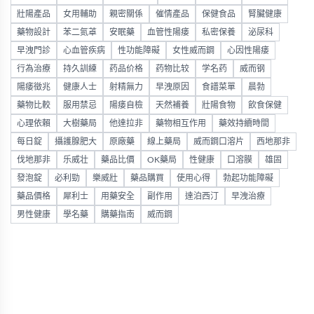
壯陽產品
女用輔助
親密關係
催情產品
保健食品
腎臟健康
藥物設計
苯二氮䓬
安眠藥
血管性陽痿
私密保養
泌尿科
早洩門診
心血管疾病
性功能障礙
女性威而鋼
心因性陽痿
行為治療
持久訓練
药品价格
药物比较
学名药
威而钢
陽痿徵兆
健康人士
射精無力
早洩原因
食譜菜單
晨勃
藥物比較
服用禁忌
陽痿自檢
天然補養
壯陽食物
飲食保健
心理依賴
大樹藥局
他達拉非
藥物相互作用
藥效持續時間
每日錠
攝護腺肥大
原廠藥
線上藥局
威而鋼口溶片
西地那非
伐地那非
乐威壮
藥品比價
OK藥局
性健康
口溶膜
雄固
發泡錠
必利勁
樂威壯
藥品購買
使用心得
勃起功能障礙
藥品價格
犀利士
用藥安全
副作用
達泊西汀
早洩治療
男性健康
學名藥
購藥指南
威而鋼