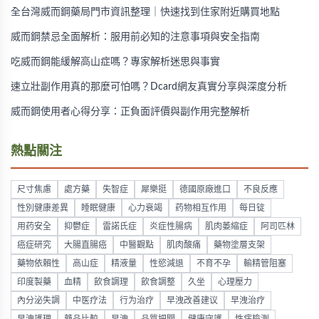
全台灣威而鋼藥局門市資訊整理｜快速找到住家附近購買地點
威而鋼禁忌全面解析：服用前必知的注意事項與安全指南
吃威而鋼能緩解高山症嗎？專家解析迷思與事實
速立壯副作用真的那麼可怕嗎？Dcard網友真實分享與深度分析
威而鋼使用者心得分享：正負面評價與副作用完整解析
熱點關注
尺寸焦慮
處方藥
失智症
犀樂挺
德國原廠進口
不良反應
性別健康差異
睡眠健康
心力衰竭
药物相互作用
每日锭
用药安全
抑鬱症
雷諾氏症
炎症性腸病
肌肉萎縮症
阿司匹林
癌症研究
大腸直腸癌
中醫觀點
肌肉酸痛
藥物塗層支架
藥物依賴性
高山症
精液量
性慾減退
不育不孕
輸精管阻塞
印度製藥
血精
飲食調理
飲食調整
久坐
心理壓力
內分泌失調
中医疗法
行为治疗
早洩改善建议
早洩治疗