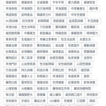
陽痿預防
陽痿迷思
生殖健康
不孕不育
壓力調適
健康檢查
早洩食物
早洩預防
性行為時間
早洩調理
中草藥養生
婚外情
情感困惑
延時產品
韓國奇力片
陽痿原因
中年性健康
PC肌訓練
初次使用
射精障礙
勃起硬度
盆底肌訓練
手淫過度
早洩分級
性生活時段
穴位按摩
雙效藥物
糖尿病
血管擴張
威而鋼奇蹟
中藥養生
假冒藥品
辨識真偽
連續使用
精神壓力
東革阿里
生殖器尺寸
用藥注意事項
性生活品質
夫妻生活
陽痿治療
伐地那非
雙效樂威壯
高血壓
性欲提升
運動保健
壯陽產品
女用輔助
親密關係
催情產品
保健食品
腎臟健康
藥物設計
苯二氮䓬
安眠藥
血管性陽痿
私密保養
泌尿科
早洩門診
心血管疾病
性功能障礙
女性威而鋼
心因性陽痿
行為治療
持久訓練
药品价格
药物比较
学名药
威而钢
陽痿徵兆
健康人士
射精無力
早洩原因
食譜菜單
晨勃
藥物比較
服用禁忌
陽痿自檢
天然補養
壯陽食物
飲食保健
心理依賴
大樹藥局
他達拉非
藥物相互作用
藥效持續時間
每日錠
攝護腺肥大
原廠藥
線上藥局
威而鋼口溶片
西地那非
伐地那非
乐威壮
藥品比價
OK藥局
性健康
口溶膜
雄固