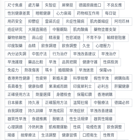
尺寸焦慮
處方藥
失智症
犀樂挺
德國原廠進口
不良反應
性別健康差異
睡眠健康
心力衰竭
药物相互作用
每日锭
用药安全
抑鬱症
雷諾氏症
炎症性腸病
肌肉萎縮症
阿司匹林
癌症研究
大腸直腸癌
中醫觀點
肌肉酸痛
藥物塗層支架
藥物依賴性
高山症
精液量
性慾減退
不育不孕
輸精管阻塞
印度製藥
血精
飲食調理
飲食調整
久坐
心理壓力
內分泌失調
中医疗法
行为治疗
早洩改善建议
早洩治疗
早洩護理
藥品比較
早洩
品質把關
健康守護
性病檢測
免疫力
熬夜傷害
瑪卡
婚姻關係
早洩迷思
保羅V8
香港男性健康
性疲勞
新婚夫妻
科學按摩
假性早洩
網購指南
長壽養生
健康指標
果凍威而鋼
印度犀利士
必利吉
肝臟健康
正確使用方法
劑量選擇
身體檢查
保羅紅鑽
香港網購
日本藤素
持久液
正確服用方法
溫腎壯陽
中醫療法
德國必邦
自我調理
持久訓練
早洩成因
早洩症狀
早洩改善建議
器質性早洩
食譜推薦
脫敏法
性生活規律
器質性陽痿
心理調適
冷熱刺激
凱格爾運動
性病
吸煙危害
飲食調整
陽痿
按摩療法
生活調整
健康習慣
口腔衛生
性教育