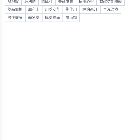
發泡錠
必利勁
樂威壯
藥品購買
使用心得
勃起功能障礙
藥品價格
犀利士
用藥安全
副作用
達泊西汀
早洩治療
男性健康
學名藥
購藥指南
威而鋼