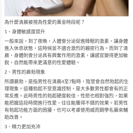
為什麼清晨被視為性愛的黃金時段呢？
1、身體敏感度提升
一般來說，到了夜晚，人體會分泌促進睡眠的激素，讓身體
進入休息狀態，這時候並不適合激烈的親密行為。而到了清
晨，身體則會分泌具有興奮作用的激素，讓感官變得更加敏
銳，自然能帶來更滿意的性愛體驗。
2、男性的晨勃現象
所謂晨勃，是指男性在清晨4至7點時，陰莖會自然勃起的生
理現象。這種勃起不受意識控制，是大多數男性都會有的正
常反應。此時男性的勃起硬度較佳，性慾也相對強烈，如果
能把握這段時間進行性愛，往往能獲得不錯的效果。若男性
有勃起功能方面的困擾，也可以考慮使用
威而鋼學名藥
來輔
助改善。
3、精力更加充沛