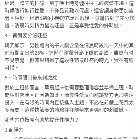
經過一整天的忙碌，到了晚上時身體往往已經疲憊不堪，這
時候強行進行性愛，不僅品質難以保證，還會讓身體更加疲
勞。相反，經過6到8小時的充足睡眠後，身體得到了充分修
復，清晨時刻精力最為旺盛，正是享受性愛的好時機。
4、荷爾蒙分泌旺盛
研究顯示，男性體內的睪丸酮含量在清晨時段比一天中的其
他時期高出約25%。這時荷爾蒙分泌正處於高峰，雖然有时
不易察覺，但如果錯過了這段性慾最旺盛的時光，實在有些
可惜。
5、時間限制帶來刺激感
對於上班族而言，早晨起床後需要整理儀容並準備上班，時
間相對緊湊。正因為如此，清晨性愛反而能讓雙方更加專注
投入，在有限的時間內直接進入主題，不必在前戲上花費太
多時間，這種快節奏的體驗往往能帶來更強烈的刺激感。
哪些穴位按摩有助於提升性能力？
1.商陽穴