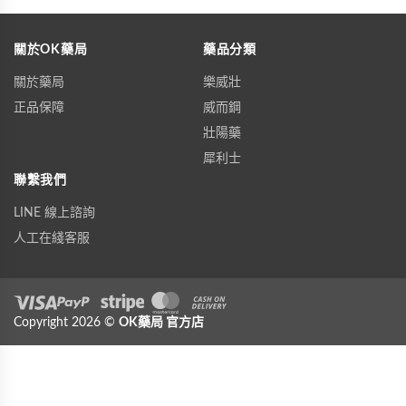
關於OK藥局
藥品分類
關於藥局
樂威壯
正品保障
威而鋼
壯陽藥
犀利士
聯繫我們
LINE 線上諮詢
人工在綫客服
Visa
Copyright 2026 ©
PayPal
Stripe
OK藥局
MasterCard
官方店
Cash On Delivery