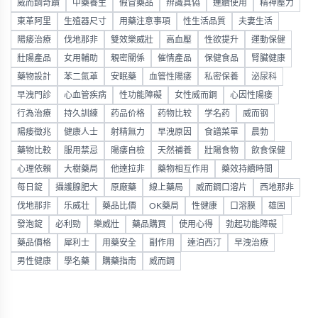
威而鋼奇蹟
中藥養生
假冒藥品
辨識真偽
連續使用
精神壓力
東革阿里
生殖器尺寸
用藥注意事項
性生活品質
夫妻生活
陽痿治療
伐地那非
雙效樂威壯
高血壓
性欲提升
運動保健
壯陽產品
女用輔助
親密關係
催情產品
保健食品
腎臟健康
藥物設計
苯二氮䓬
安眠藥
血管性陽痿
私密保養
泌尿科
早洩門診
心血管疾病
性功能障礙
女性威而鋼
心因性陽痿
行為治療
持久訓練
药品价格
药物比较
学名药
威而钢
陽痿徵兆
健康人士
射精無力
早洩原因
食譜菜單
晨勃
藥物比較
服用禁忌
陽痿自檢
天然補養
壯陽食物
飲食保健
心理依賴
大樹藥局
他達拉非
藥物相互作用
藥效持續時間
每日錠
攝護腺肥大
原廠藥
線上藥局
威而鋼口溶片
西地那非
伐地那非
乐威壮
藥品比價
OK藥局
性健康
口溶膜
雄固
發泡錠
必利勁
樂威壯
藥品購買
使用心得
勃起功能障礙
藥品價格
犀利士
用藥安全
副作用
達泊西汀
早洩治療
男性健康
學名藥
購藥指南
威而鋼