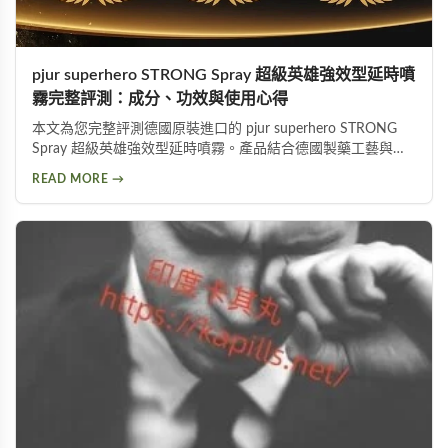
pjur superhero STRONG Spray 超級英雄強效型延時噴
霧完整評測：成分、功效與使用心得
本文為您完整評測德國原裝進口的 pjur superhero STRONG
Spray 超級英雄強效型延時噴霧。產品結合德國製藥工藝與草
本植萃配方，標榜不含傳統麻藥成分，採用物理延緩＋化學抑
READ MORE →
敏雙重作用機制。從成分解析、使用方式、功效表現到潛在副
作用，以及PTT網友實際使用評價，全面分析這款熱門延時液
的優缺點，協助您做出明智的選購決定。