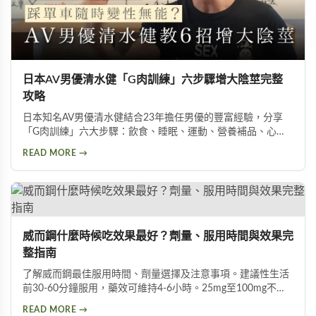
日本AV男優清水健「G肉訓練」六步驟增大陰莖完整
攻略
日本知名AV男優清水健結合23年擔任男優的豐富經驗，分享
「G肉訓練」六大步驟：飲食、睡眠、運動、營養補品、心
態、按摩。揭示五種助性食物、騎單車對性能力的危害，以及
READ MORE →
被譽為「天然威而鋼」的水煮蛋功效，幫助男性實現陰莖增大
增粗的目標。
威而鋼什麼時候吃效果最好？劑量、服用時間與效果完
整指南
了解威而鋼最佳服用時間、劑量選擇及注意事項。建議性生活
前30-60分鐘服用，藥效可維持4-6小時。25mg至100mg不同
劑量適用於不同族群，首次建議從50mg開始，過高劑量可能
READ MORE →