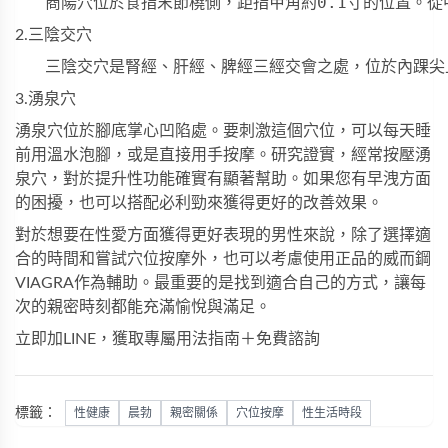
2.三陰交穴
3.湧泉穴
湧泉穴位於腳底掌心凹陷處。要刺激這個穴位，可以每天睡
前用溫水泡腳，或是直接用手按摩。研究證實，經常按壓湧
泉穴，對於提升性功能確實有顯著幫助。如果您有早洩方面
的困擾，也可以搭配
必利勁
來獲得更好的改善效果。
對於想要在性愛方面獲得更好表現的男性來說，除了選擇適
合的時間和嘗試穴位按摩外，也可以考慮使用正品的
威而鋼
VIAGRA
作為輔助。最重要的是找到適合自己的方式，讓每
次的親密時刻都能充滿愉悅與滿足。
立即加LINE，獲取專屬用法指南＋免費諮詢
標籤：
性健康
晨勃
親密關係
穴位按摩
性生活時段