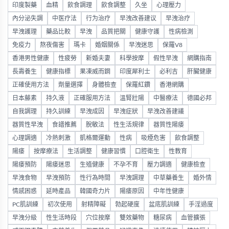
印度製藥
血精
飲食調理
飲食調整
久坐
心理壓力
內分泌失調
中医疗法
行为治疗
早洩改善建议
早洩治疗
早洩護理
藥品比較
早洩
品質把關
健康守護
性病檢測
免疫力
熬夜傷害
瑪卡
婚姻關係
早洩迷思
保羅V8
香港男性健康
性疲勞
新婚夫妻
科學按摩
假性早洩
網購指南
長壽養生
健康指標
果凍威而鋼
印度犀利士
必利吉
肝臟健康
正確使用方法
劑量選擇
身體檢查
保羅紅鑽
香港網購
日本藤素
持久液
正確服用方法
溫腎壯陽
中醫療法
德國必邦
自我調理
持久訓練
早洩成因
早洩症狀
早洩改善建議
器質性早洩
食譜推薦
脫敏法
性生活規律
器質性陽痿
心理調適
冷熱刺激
凱格爾運動
性病
吸煙危害
飲食調整
陽痿
按摩療法
生活調整
健康習慣
口腔衛生
性教育
陽痿預防
陽痿迷思
生殖健康
不孕不育
壓力調適
健康檢查
早洩食物
早洩預防
性行為時間
早洩調理
中草藥養生
婚外情
情感困惑
延時產品
韓國奇力片
陽痿原因
中年性健康
PC肌訓練
初次使用
射精障礙
勃起硬度
盆底肌訓練
手淫過度
早洩分級
性生活時段
穴位按摩
雙效藥物
糖尿病
血管擴張