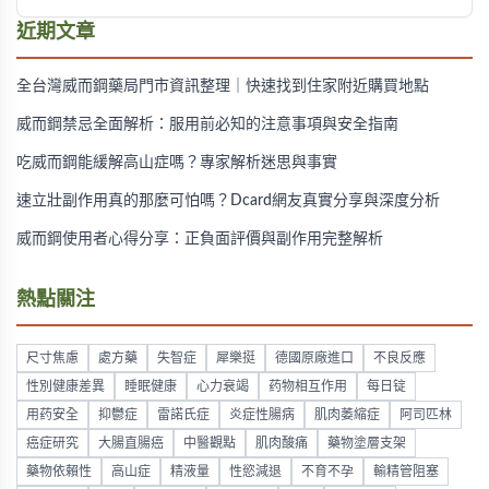
增加副作用風險。
近期文章
全台灣威而鋼藥局門市資訊整理｜快速找到住家附近購買地點
威而鋼禁忌全面解析：服用前必知的注意事項與安全指南
吃威而鋼能緩解高山症嗎？專家解析迷思與事實
速立壯副作用真的那麼可怕嗎？Dcard網友真實分享與深度分析
威而鋼使用者心得分享：正負面評價與副作用完整解析
熱點關注
尺寸焦慮
處方藥
失智症
犀樂挺
德國原廠進口
不良反應
性別健康差異
睡眠健康
心力衰竭
药物相互作用
每日锭
用药安全
抑鬱症
雷諾氏症
炎症性腸病
肌肉萎縮症
阿司匹林
癌症研究
大腸直腸癌
中醫觀點
肌肉酸痛
藥物塗層支架
藥物依賴性
高山症
精液量
性慾減退
不育不孕
輸精管阻塞