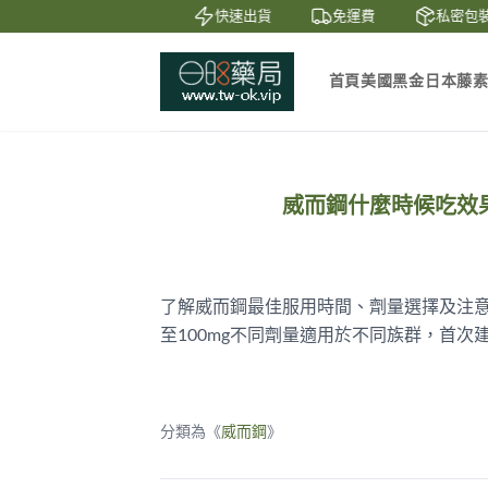
鑒賞
貨到付款
快速出貨
免運費
私密包裝
首頁
美國黑金
日本藤
威而鋼什麼時候吃效
了解威而鋼最佳服用時間、劑量選擇及注意事
至100mg不同劑量適用於不同族群，首次
分類為《
威而鋼
》