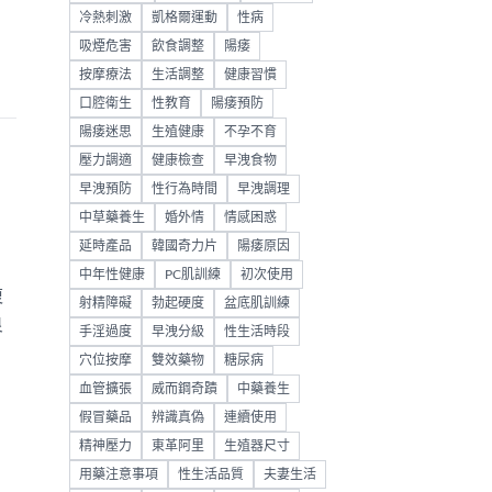
冷熱刺激
凱格爾運動
性病
吸煙危害
飲食調整
陽痿
按摩療法
生活調整
健康習慣
口腔衛生
性教育
陽痿預防
陽痿迷思
生殖健康
不孕不育
壓力調適
健康檢查
早洩食物
早洩預防
性行為時間
早洩調理
中草藥養生
婚外情
情感困惑
延時產品
韓國奇力片
陽痿原因
中年性健康
PC肌訓練
初次使用
復
射精障礙
勃起硬度
盆底肌訓練
良
手淫過度
早洩分級
性生活時段
穴位按摩
雙效藥物
糖尿病
血管擴張
威而鋼奇蹟
中藥養生
假冒藥品
辨識真偽
連續使用
精神壓力
東革阿里
生殖器尺寸
用藥注意事項
性生活品質
夫妻生活