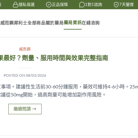
隱私保護
正品保障
1對1諮詢
7天鑒賞
藥局資訊
素
威而鋼
犀利士
全部商品
關於藥局
在綫咨詢
威而鋼
果最好？劑量、服用時間與效果完整指南
POSTED ON
08/03/2026
項。建議性生活前30-60分鐘服用，藥效可維持4-6小時。25m
建議從50mg開始，過高劑量可能增加副作用風險。
繼續閱讀
→