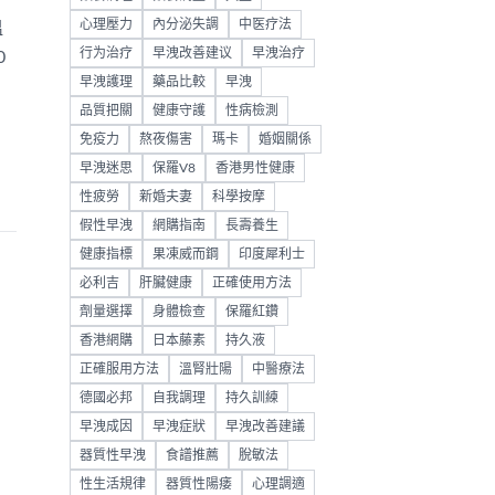
心理壓力
內分泌失調
中医疗法
溫
行为治疗
早洩改善建议
早洩治疗
0
早洩護理
藥品比較
早洩
品質把關
健康守護
性病檢測
免疫力
熬夜傷害
瑪卡
婚姻關係
早洩迷思
保羅V8
香港男性健康
性疲勞
新婚夫妻
科學按摩
假性早洩
網購指南
長壽養生
健康指標
果凍威而鋼
印度犀利士
必利吉
肝臟健康
正確使用方法
劑量選擇
身體檢查
保羅紅鑽
香港網購
日本藤素
持久液
正確服用方法
溫腎壯陽
中醫療法
德國必邦
自我調理
持久訓練
早洩成因
早洩症狀
早洩改善建議
器質性早洩
食譜推薦
脫敏法
性生活規律
器質性陽痿
心理調適