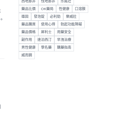
西地那非
伐地那非
乐威壮
藥品比價
OK藥局
性健康
口溶膜
不
雄固
發泡錠
必利勁
樂威壯
。
藥品購買
使用心得
勃起功能障礙
藥品價格
犀利士
用藥安全
副作用
達泊西汀
早洩治療
男性健康
學名藥
購藥指南
威而鋼
用