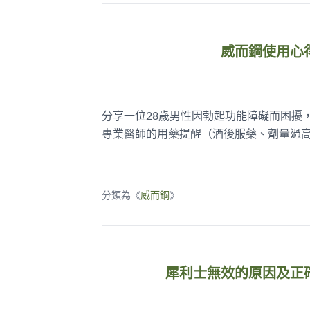
威而鋼使用心
分享一位28歲男性因勃起功能障礙而困擾
專業醫師的用藥提醒（酒後服藥、劑量過
分類為《
威而鋼
》
犀利士無效的原因及正