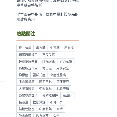
黃精功效與食用指南：滋補強身的傳統
中草藥完整解析
淫羊藿完整指南：傳統中醫壯陽聖品的
功效與應用
熱點關注
資
尺寸焦慮
處方藥
失智症
犀樂挺
德國原廠進口
不良反應
性別健康差異
睡眠健康
心力衰竭
药物相互作用
每日锭
用药安全
抑鬱症
雷諾氏症
炎症性腸病
肌肉萎縮症
阿司匹林
癌症研究
大腸直腸癌
中醫觀點
肌肉酸痛
藥物塗層支架
藥物依賴性
高山症
精液量
性慾減退
不育不孕
輸精管阻塞
印度製藥
血精
飲食調理
飲食調整
久坐