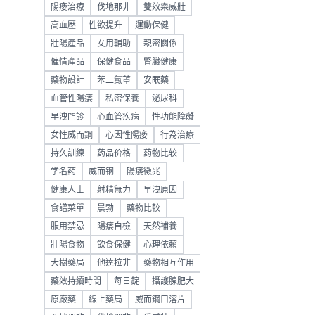
陽痿治療
伐地那非
雙效樂威壯
高血壓
性欲提升
運動保健
壯陽產品
女用輔助
親密關係
催情產品
保健食品
腎臟健康
藥物設計
苯二氮䓬
安眠藥
血管性陽痿
私密保養
泌尿科
、
早洩門診
心血管疾病
性功能障礙
。
女性威而鋼
心因性陽痿
行為治療
持久訓練
药品价格
药物比较
学名药
威而钢
陽痿徵兆
健康人士
射精無力
早洩原因
食譜菜單
晨勃
藥物比較
服用禁忌
陽痿自檢
天然補養
壯陽食物
飲食保健
心理依賴
大樹藥局
他達拉非
藥物相互作用
藥效持續時間
每日錠
攝護腺肥大
原廠藥
線上藥局
威而鋼口溶片