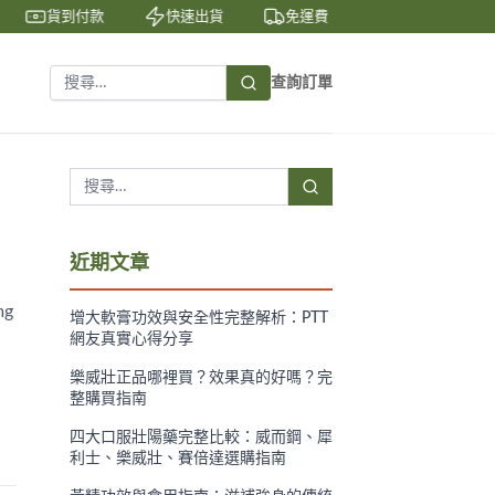
貨到付款
快速出貨
免運費
私密包裝
查詢訂單
近期文章
g
增大軟膏功效與安全性完整解析：PTT
網友真實心得分享
樂威壯正品哪裡買？效果真的好嗎？完
整購買指南
四大口服壯陽藥完整比較：威而鋼、犀
利士、樂威壯、賽倍達選購指南