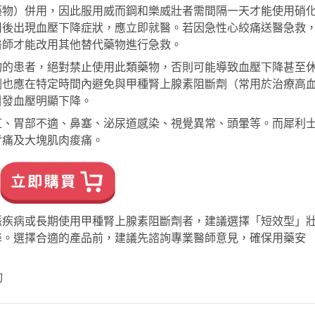
藥物）併用，因此服用威而鋼和樂威壯者需間隔一天才能使用硝
用後出現血壓下降症狀，應立即就醫。若因急性心絞痛送醫急救
醫師才能改用其他替代藥物進行急救。
物的患者，絕對禁止使用此類藥物，否則可能導致血壓下降甚至
劑也應在特定時間內避免與甲種腎上腺素阻斷劑（常用於治療高
引發血壓明顯下降。
紅、胃部不適、鼻塞、泌尿道感染、視覺異常、頭暈等。而犀利
背痛及大塊肌肉痠痛。
脈疾病或長期使用甲種腎上腺素阻斷劑者，建議選擇「短效型」
降。選擇合適的產品前，建議先諮詢專業醫師意見，確保用藥安
詢