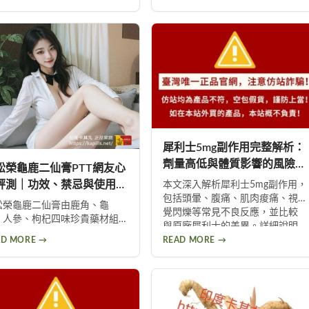
疼更是威而鋼常見副作用，約
常見副作用包括頭暈、頭痛、臉
0%使用者曾出現此反應。提醒民
部潮紅、鼻塞、腹痛等。雖然效
勿輕信傳言，任何用藥都需經
果顯著，但副作用問題始終難以
專業醫師評估。
迴避。本文深入分析速立壯在
Dcard上的討論，幫助你全面了解
這款產品的優缺點，以及是否有
更好的替代選擇。
犀利士5mg副作用完整解析：
劑量高低與體質影響的風險評
松榮龜鹿二仙膏PTT網友心
估
評測｜功效、禁忌與使用建
本文深入解析犀利士5mg副作用，
包括頭暈、腹痛、肌肉痠痛、視
完整解析
松榮龜鹿二仙膏由鹿角、龜
覺閃爍等常見不良反應，並比較
、人參、枸杞四味珍貴藥材組
與原廠犀利士的差異。詳細說明
，是中醫傳統滋補良方。本文
劑量高低與個人體質如何影響副
AD MORE →
READ MORE →
理PTT網友真實心得，分析其補
作用程度，提供安全用藥建議與
血、強筋骨功效，同時提醒服
就醫評估指引。
過量可能導致鉀離子過高、腎
負擔等潛在風險，幫助您安全
用此補品。