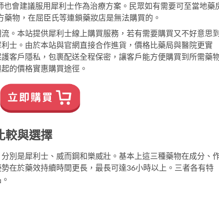
師也會建議服用犀利士作為治療方案。民眾如有需要可至當地藥
於處方藥物，在屈臣氏等連鎖藥妝店是無法購買的。
潮流。本站提供犀利士線上購買服務，若有需要購買又不好意思
犀利士。由於本站與官網直接合作進貨，價格比藥局與醫院更實
保護客戶隱私，包裹配送全程保密，讓客戶能方便購買到所需藥
興起的價格實惠購買途徑。
比較與選擇
，分別是犀利士、威而鋼和樂威壯。基本上這三種藥物在成分、
勢在於藥效持續時間更長，最長可達36小時以上。三者各有特
品。