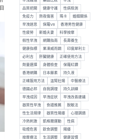
h
早洩護理
藥品比較
早洩
目
品質把關
健康守護
性病檢測
免疫力
熬夜傷害
瑪卡
婚姻關係
早洩迷思
保羅V8
香港男性健康
性疲勞
新婚夫妻
科學按摩
假性早洩
網購指南
長壽養生
健康指標
果凍威而鋼
印度犀利士
必利吉
肝臟健康
正確使用方法
劑量選擇
身體檢查
保羅紅鑽
香港網購
日本藤素
持久液
正確服用方法
溫腎壯陽
中醫療法
德國必邦
自我調理
持久訓練
早洩成因
早洩症狀
早洩改善建議
器質性早洩
食譜推薦
脫敏法
性生活規律
器質性陽痿
心理調適
冷熱刺激
凱格爾運動
性病
吸煙危害
飲食調整
陽痿
按摩療法
生活調整
健康習慣