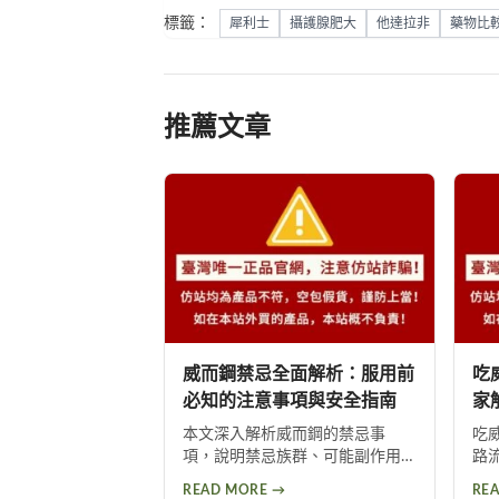
標籤：
犀利士
攝護腺肥大
他達拉非
藥物比
推薦文章
威而鋼禁忌全面解析：服用前
吃
必知的注意事項與安全指南
家
本文深入解析威而鋼的禁忌事
吃
項，說明禁忌族群、可能副作用
路
及使用前的健康評估重要性。提
高
READ MORE →
RE