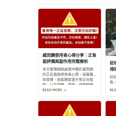
醒心臟病患者等高風險族群應避
頭
免使用，並提供西地那非等替代
1
方案供參考。
眾
過
威而鋼使用者心得分享：正負
面評價與副作用完整解析
莊
得
本文整理網路論壇中關於威而鋼
的正反兩面使用者心得，涵蓋藥
議
莊
效發揮、勃起硬度提升等正向經
板
驗，以及頭暈、頭痛、視覺問題
成
等副作用。不論你想了解這款壯
READ MORE →
RE
整
陽藥的真實表現，或是尋求替代
氣
方案，都能從中找到實用資訊。
用
臟
使