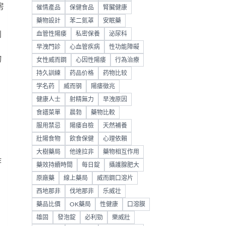
房
催情產品
保健食品
腎臟健康
藥物設計
苯二氮䓬
安眠藥
血管性陽痿
私密保養
泌尿科
到
早洩門診
心血管疾病
性功能障礙
物
女性威而鋼
心因性陽痿
行為治療
持久訓練
药品价格
药物比较
学名药
威而钢
陽痿徵兆
健康人士
射精無力
早洩原因
食譜菜單
晨勃
藥物比較
服用禁忌
陽痿自檢
天然補養
壯陽食物
飲食保健
心理依賴
大樹藥局
他達拉非
藥物相互作用
作
藥效持續時間
每日錠
攝護腺肥大
原廠藥
線上藥局
威而鋼口溶片
西地那非
伐地那非
乐威壮
藥品比價
OK藥局
性健康
口溶膜
雄固
發泡錠
必利勁
樂威壯