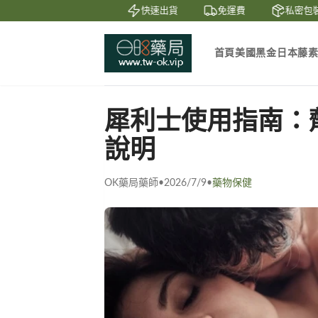
賞
貨到付款
快速出貨
免運費
私密包裝
首頁
美國黑金
日本藤
犀利士使用指南：
說明
OK藥局藥師
•
2026/7/9
•
藥物保健