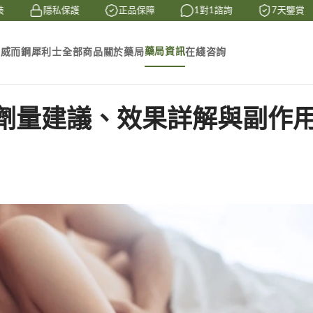
隱私保護
正品保障
1對1諮詢
7天鑒賞
藥局資訊
素
威而鋼
犀利士
全部商品
關於藥局
在綫咨詢
劑量建議、效果詳解與副作