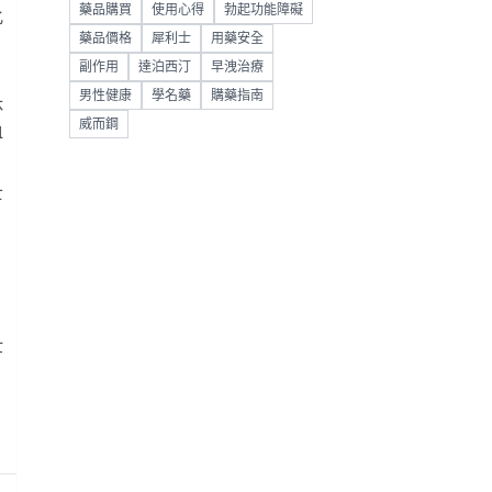
藥品購買
使用心得
勃起功能障礙
化
藥品價格
犀利士
用藥安全
，
副作用
達泊西汀
早洩治療
男性健康
學名藥
購藥指南
休
威而鋼
血
士
壯