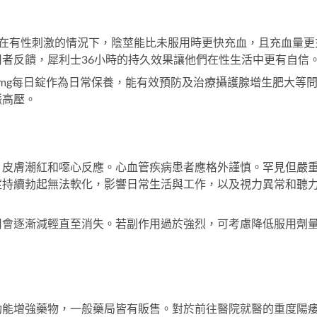
後，在有性刺激的情況下，陰莖能比未服用時更快充血，且充血量更
用者反饋，
犀利士36小時
的持久效果讓他們在性生活中更有自信
mg每日錠
作為日常保養，能有效預防及治療攝護腺增生肥大等
脈高壓。
、皮膚潮紅和噁心反應。心血管疾病患者應格外謹慎。罕見但嚴
莖持續勃起無法軟化，影響日常生活與工作，以及視力異常和聽
用會逐漸減輕直至消失。若副作用過於強烈，可考慮降低服用劑
功能增強藥物，一般藥局皆有販售。對於前往醫院就醫的重度陽