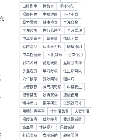
口腔衛生
性教育
陽痿預防
陽痿迷思
生殖健康
不孕不育
充
壓力調適
健康檢查
早洩食物
。
早洩預防
性行為時間
早洩調理
問
中草藥養生
婚外情
情感困惑
延時產品
韓國奇力片
陽痿原因
中年性健康
PC肌訓練
初次使用
射精障礙
勃起硬度
盆底肌訓練
手淫過度
早洩分級
性生活時段
重
穴位按摩
雙效藥物
糖尿病
力
血管擴張
威而鋼奇蹟
中藥養生
假冒藥品
辨識真偽
連續使用
量
精神壓力
東革阿里
生殖器尺寸
用藥注意事項
性生活品質
夫妻生活
陽痿治療
伐地那非
雙效樂威壯
高血壓
性欲提升
運動保健
痿
壯陽產品
女用輔助
親密關係