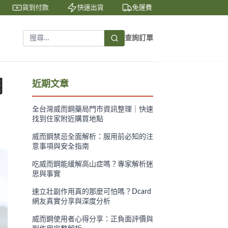
貨到付款
快速出貨
免運費
私密包裝
查詢訂單
用
近期文章
全台灣威而鋼藥局門市資訊整理｜快速
找到住家附近購買地點
威而鋼禁忌全面解析：服用前必知的注
意事項與安全指南
吃威而鋼能緩解高山症嗎？專家解析迷
思與事實
速立壯副作用真的那麼可怕嗎？Dcard
網友真實分享與深度分析
威而鋼使用者心得分享：正負面評價與