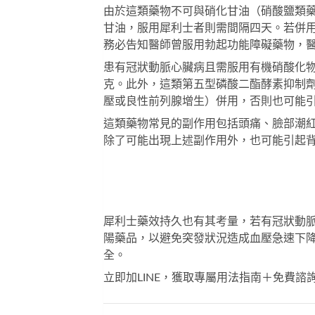
由於這類藥物不可與硝化甘油（硝酸鹽類
甘油，服用犀利士者則需間隔四天。若併
務必告知醫師曾服用勃起功能障礙藥物，
患有冠狀動脈心臟病且需服用有機硝酸化
克。此外，這類第五型磷酸二酯酵素抑制
壓或良性前列腺增生）併用，否則也可能
這類藥物常見的副作用包括頭痛、臉部潮
除了可能出現上述副作用外，也可能引起
犀利士藥效持久也有其考量，若有冠狀動
陽藥品，以避免突發狀況造成血壓急速下
全。
立即加LINE，獲取專屬用法指南＋免費諮