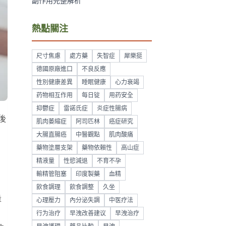
副作用完整解析
熱點關注
尺寸焦慮
處方藥
失智症
犀樂挺
德國原廠進口
不良反應
性別健康差異
睡眠健康
心力衰竭
药物相互作用
每日锭
用药安全
抑鬱症
雷諾氏症
炎症性腸病
後
肌肉萎縮症
阿司匹林
癌症研究
大腸直腸癌
中醫觀點
肌肉酸痛
藥物塗層支架
藥物依賴性
高山症
精液量
性慾減退
不育不孕
輸精管阻塞
印度製藥
血精
飲食調理
飲食調整
久坐
量
心理壓力
內分泌失調
中医疗法
行为治疗
早洩改善建议
早洩治疗