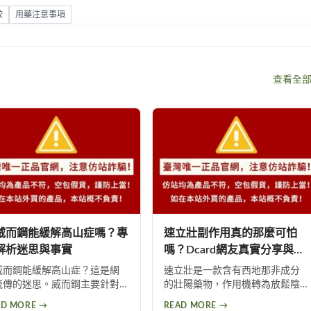
較
用藥注意事項
查看全
威而鋼能緩解高山症嗎？專
速立壯副作用真的那麼可怕
解析迷思與事實
嗎？Dcard網友真實分享與深
度分析
威而鋼能緩解高山症？這是網
速立壯是一款含有西地那非成分
流傳的迷思。威而鋼主要針對
的壯陽藥物，作用機轉為放鬆陰
山肺水腫，而非一般高山症。
莖海綿體平滑肌以增加血流量。
AD MORE →
READ MORE →