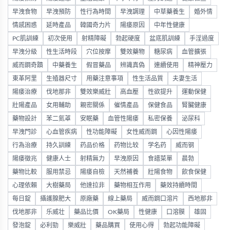
早洩食物
早洩預防
性行為時間
早洩調理
中草藥養生
婚外情
情感困惑
延時產品
韓國奇力片
陽痿原因
中年性健康
PC肌訓練
初次使用
射精障礙
勃起硬度
盆底肌訓練
手淫過度
早洩分級
性生活時段
穴位按摩
雙效藥物
糖尿病
血管擴張
威而鋼奇蹟
中藥養生
假冒藥品
辨識真偽
連續使用
精神壓力
東革阿里
生殖器尺寸
用藥注意事項
性生活品質
夫妻生活
陽痿治療
伐地那非
雙效樂威壯
高血壓
性欲提升
運動保健
壯陽產品
女用輔助
親密關係
催情產品
保健食品
腎臟健康
藥物設計
苯二氮䓬
安眠藥
血管性陽痿
私密保養
泌尿科
早洩門診
心血管疾病
性功能障礙
女性威而鋼
心因性陽痿
行為治療
持久訓練
药品价格
药物比较
学名药
威而钢
陽痿徵兆
健康人士
射精無力
早洩原因
食譜菜單
晨勃
藥物比較
服用禁忌
陽痿自檢
天然補養
壯陽食物
飲食保健
心理依賴
大樹藥局
他達拉非
藥物相互作用
藥效持續時間
每日錠
攝護腺肥大
原廠藥
線上藥局
威而鋼口溶片
西地那非
伐地那非
乐威壮
藥品比價
OK藥局
性健康
口溶膜
雄固
發泡錠
必利勁
樂威壯
藥品購買
使用心得
勃起功能障礙