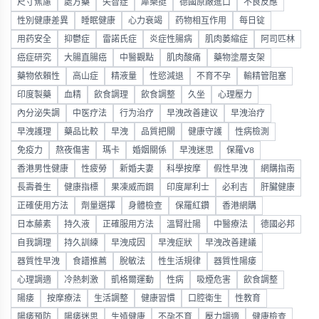
尺寸焦慮
處方藥
失智症
犀樂挺
德國原廠進口
不良反應
性別健康差異
睡眠健康
心力衰竭
药物相互作用
每日锭
用药安全
抑鬱症
雷諾氏症
炎症性腸病
肌肉萎縮症
阿司匹林
癌症研究
大腸直腸癌
中醫觀點
肌肉酸痛
藥物塗層支架
藥物依賴性
高山症
精液量
性慾減退
不育不孕
輸精管阻塞
印度製藥
血精
飲食調理
飲食調整
久坐
心理壓力
內分泌失調
中医疗法
行为治疗
早洩改善建议
早洩治疗
早洩護理
藥品比較
早洩
品質把關
健康守護
性病檢測
免疫力
熬夜傷害
瑪卡
婚姻關係
早洩迷思
保羅V8
香港男性健康
性疲勞
新婚夫妻
科學按摩
假性早洩
網購指南
長壽養生
健康指標
果凍威而鋼
印度犀利士
必利吉
肝臟健康
正確使用方法
劑量選擇
身體檢查
保羅紅鑽
香港網購
日本藤素
持久液
正確服用方法
溫腎壯陽
中醫療法
德國必邦
自我調理
持久訓練
早洩成因
早洩症狀
早洩改善建議
器質性早洩
食譜推薦
脫敏法
性生活規律
器質性陽痿
心理調適
冷熱刺激
凱格爾運動
性病
吸煙危害
飲食調整
陽痿
按摩療法
生活調整
健康習慣
口腔衛生
性教育
陽痿預防
陽痿迷思
生殖健康
不孕不育
壓力調適
健康檢查