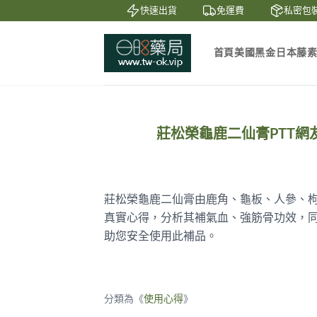
鑒賞
貨到付款
快速出貨
免運費
私密包裝
首頁
美國黑金
日本藤
莊松榮龜鹿二仙膏PTT
莊松榮龜鹿二仙膏由鹿角、龜板、人參、枸
真實心得，分析其補氣血、強筋骨功效，
助您安全使用此補品。
分類為《
使用心得
》