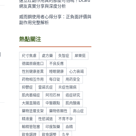
速立壯副作用真的那麼可怕嗎？Dcard
網友真實分享與深度分析
威而鋼使用者心得分享：正負面評價與
副作用完整解析
熱點關注
用
尺寸焦慮
處方藥
失智症
犀樂挺
德國原廠進口
不良反應
性別健康差異
睡眠健康
心力衰竭
药物相互作用
每日锭
用药安全
抑鬱症
雷諾氏症
炎症性腸病
肌肉萎縮症
阿司匹林
癌症研究
大腸直腸癌
中醫觀點
肌肉酸痛
藥物塗層支架
藥物依賴性
高山症
精液量
性慾減退
不育不孕
輸精管阻塞
印度製藥
血精
飲食調理
飲食調整
久坐