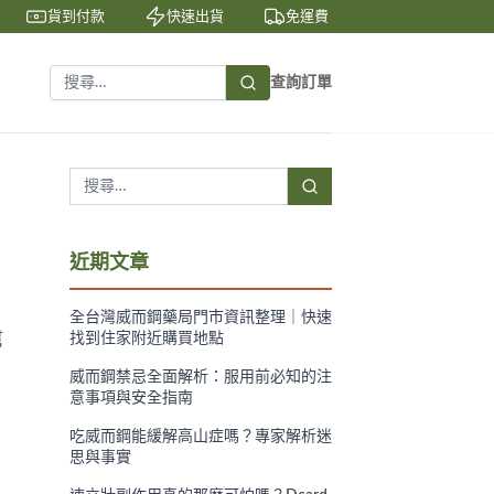
貨到付款
快速出貨
免運費
私密包裝
查詢訂單
近期文章
全台灣威而鋼藥局門市資訊整理｜快速
幫
找到住家附近購買地點
威而鋼禁忌全面解析：服用前必知的注
意事項與安全指南
吃威而鋼能緩解高山症嗎？專家解析迷
思與事實