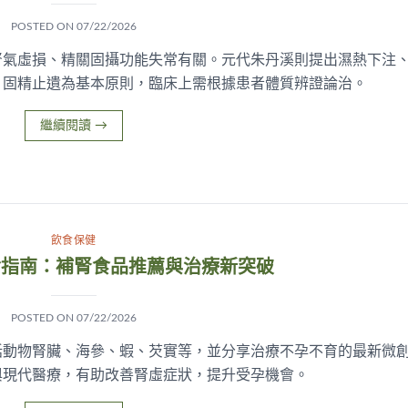
POSTED ON
07/22/2026
腎氣虛損、精關固攝功能失常有關。元代朱丹溪則提出濕熱下注
、固精止遺為基本原則，臨床上需根據患者體質辨證論治。
繼續閱讀
→
飲食保健
食指南：補腎食品推薦與治療新突破
POSTED ON
07/22/2026
括動物腎臟、海參、蝦、芡實等，並分享治療不孕不育的最新微
與現代醫療，有助改善腎虛症狀，提升受孕機會。