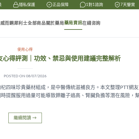
隱私保護
正品保障
1對1諮詢
7天鑒賞
藥局資訊
素
威而鋼
犀利士
全部商品
關於藥局
在綫咨詢
使用心得
網友心得評測｜功效、禁忌與使用建議完整解析
POSTED ON
08/07/2026
杞四味珍貴藥材組成，是中醫傳統滋補良方。本文整理PTT網友
同時提醒服用過量可能導致鉀離子過高、腎臟負擔等潛在風險，
繼續閱讀
→