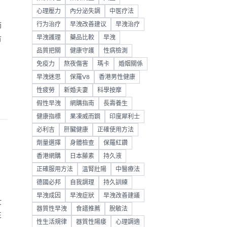
心理壓力
內分泌失調
中医疗法
行为治疗
早洩改善建议
早洩治疗
師
早洩護理
藥品比較
早洩
市
品質把關
健康守護
性病檢測
免疫力
熬夜傷害
瑪卡
婚姻關係
早洩迷思
保羅V8
香港男性健康
性疲勞
新婚夫妻
科學按摩
假性早洩
網購指南
長壽養生
健康指標
果凍威而鋼
印度犀利士
必利吉
肝臟健康
正確使用方法
劑量選擇
身體檢查
保羅紅鑽
香港網購
日本藤素
持久液
正確服用方法
溫腎壯陽
中醫療法
德國必邦
自我調理
持久訓練
早洩成因
早洩症狀
早洩改善建議
壯
器質性早洩
食譜推薦
脫敏法
性
性生活規律
器質性陽痿
心理調適