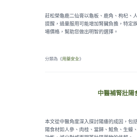
莊松榮龜鹿二仙膏以龜板、鹿角、枸杞、
提醒，過量服用可能增加腎臟負擔，特定
場價格，幫助您做出明智的選擇。
分類為《
用藥安全
》
中醫補腎壯陽
本文從中醫角度深入探討陽痿的成因，包
陽食材如人參、肉桂、當歸、鮭魚、生蠔