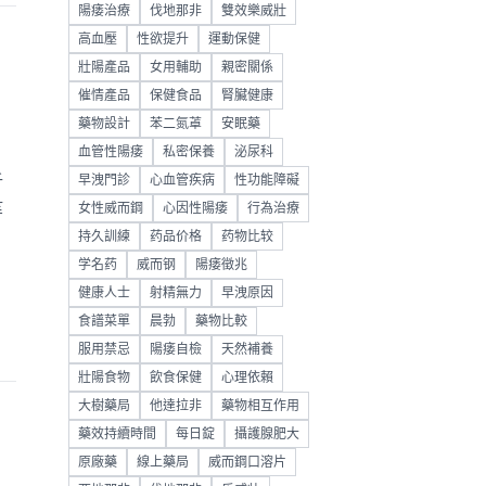
陽痿治療
伐地那非
雙效樂威壯
高血壓
性欲提升
運動保健
壯陽產品
女用輔助
親密關係
催情產品
保健食品
腎臟健康
藥物設計
苯二氮䓬
安眠藥
血管性陽痿
私密保養
泌尿科
析
早洩門診
心血管疾病
性功能障礙
等
女性威而鋼
心因性陽痿
行為治療
持久訓練
药品价格
药物比较
学名药
威而钢
陽痿徵兆
健康人士
射精無力
早洩原因
食譜菜單
晨勃
藥物比較
服用禁忌
陽痿自檢
天然補養
壯陽食物
飲食保健
心理依賴
大樹藥局
他達拉非
藥物相互作用
藥效持續時間
每日錠
攝護腺肥大
原廠藥
線上藥局
威而鋼口溶片