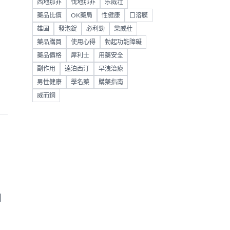
西地那非
伐地那非
乐威壮
藥品比價
OK藥局
性健康
口溶膜
雄固
發泡錠
必利勁
樂威壯
、
藥品購買
使用心得
勃起功能障礙
藥品價格
犀利士
用藥安全
副作用
達泊西汀
早洩治療
男性健康
學名藥
購藥指南
威而鋼
創