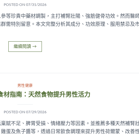
POSTED ON
07/31/2026
人參等珍貴中藥材調製，主打補腎壯陽、強筋健骨功效。然而醫
族群需特別留意。本文完整分析其成分、功效原理、服用禁忌及
繼續閱讀
→
男性健康
食材指南：天然食物提升男性活力
POSTED ON
07/29/2026
括稟賦不足、脾胃受損、情緒壓力等因素。並推薦多種天然補腎
、雞蛋及魚子醬等，透過日常飲食調理來提升男性荷爾蒙、改善