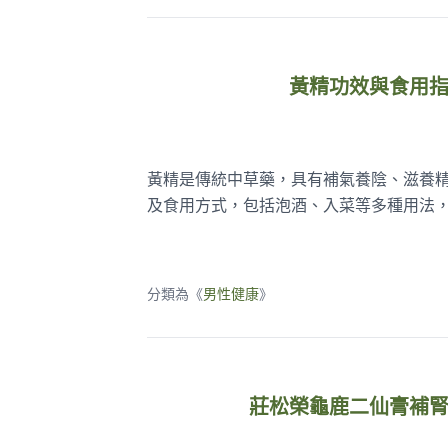
黃精功效與食用
黃精是傳統中草藥，具有補氣養陰、滋養
及食用方式，包括泡酒、入菜等多種用法
分類為《
男性健康
》
莊松榮龜鹿二仙膏補