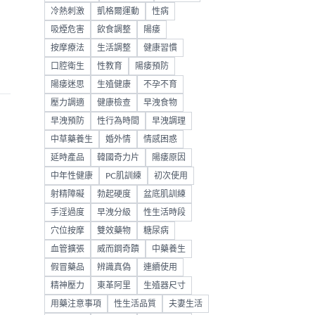
冷熱刺激
凱格爾運動
性病
吸煙危害
飲食調整
陽痿
按摩療法
生活調整
健康習慣
口腔衛生
性教育
陽痿預防
陽痿迷思
生殖健康
不孕不育
壓力調適
健康檢查
早洩食物
早洩預防
性行為時間
早洩調理
中草藥養生
婚外情
情感困惑
延時產品
韓國奇力片
陽痿原因
中年性健康
PC肌訓練
初次使用
射精障礙
勃起硬度
盆底肌訓練
手淫過度
早洩分級
性生活時段
穴位按摩
雙效藥物
糖尿病
血管擴張
威而鋼奇蹟
中藥養生
假冒藥品
辨識真偽
連續使用
精神壓力
東革阿里
生殖器尺寸
用藥注意事項
性生活品質
夫妻生活