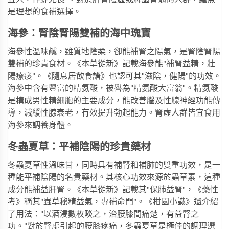
是理想的食補選擇。
海參：腎陰腎陽雙補的海中瑰寶
海參性溫味鹹，雖質地陰柔，卻能補腎之陽氣，是腎陰腎陽
雙補的珍貴食材。《本草從新》記載海參能"補腎益精，壯
陽療痿"。《隨息居飲食譜》也認可其"滋陰，健陽"的功效。
海參中含有豐富的精氨酸，被譽為"精氨酸大富翁"。精氨酸
是構成男性精細胞的主要成分，能改善腦及性腺神經功能傳
導，減緩性腺衰老，有效提升勃起能力。腎虛人群皆宜食用
海參來調養身體。
冬蟲夏草：平補陰陽的珍貴藥材
冬蟲夏草性溫味甘，同時具有補腎和補肺的雙重功效，是一
種能平補陰陽的名貴藥材。其核心功效來源於蟲草素，這種
成分能補益肝腎。《本草從新》記載其"保肺益腎"，《藥性
考》稱其"蟲草秘精益氣，專補命門"。《柑園小識》還介紹
了用法："以酒浸數枚啖之，治腰膝間痛楚，有益腎之
功。"對於腎虛引起的腰膝疼痛，冬蟲夏草是極佳的調理選