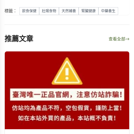
標籤：
飲食保健
壯陽食物
天然補養
腎臟健康
中藥養生
推薦文章
查看全部
→