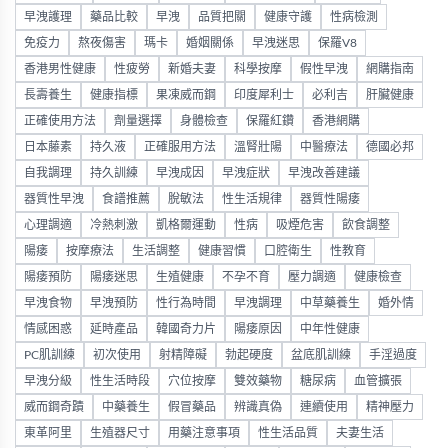
早洩護理
藥品比較
早洩
品質把關
健康守護
性病檢測
免疫力
熬夜傷害
瑪卡
婚姻關係
早洩迷思
保羅V8
香港男性健康
性疲勞
新婚夫妻
科學按摩
假性早洩
網購指南
長壽養生
健康指標
果凍威而鋼
印度犀利士
必利吉
肝臟健康
正確使用方法
劑量選擇
身體檢查
保羅紅鑽
香港網購
日本藤素
持久液
正確服用方法
溫腎壯陽
中醫療法
德國必邦
自我調理
持久訓練
早洩成因
早洩症狀
早洩改善建議
器質性早洩
食譜推薦
脫敏法
性生活規律
器質性陽痿
心理調適
冷熱刺激
凱格爾運動
性病
吸煙危害
飲食調整
陽痿
按摩療法
生活調整
健康習慣
口腔衛生
性教育
陽痿預防
陽痿迷思
生殖健康
不孕不育
壓力調適
健康檢查
早洩食物
早洩預防
性行為時間
早洩調理
中草藥養生
婚外情
情感困惑
延時產品
韓國奇力片
陽痿原因
中年性健康
PC肌訓練
初次使用
射精障礙
勃起硬度
盆底肌訓練
手淫過度
早洩分級
性生活時段
穴位按摩
雙效藥物
糖尿病
血管擴張
威而鋼奇蹟
中藥養生
假冒藥品
辨識真偽
連續使用
精神壓力
東革阿里
生殖器尺寸
用藥注意事項
性生活品質
夫妻生活