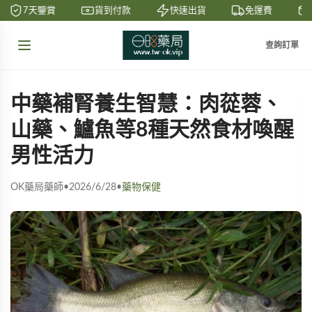
7天鑒賞
貨到付款
快速出貨
免運費
查詢訂單
中藥補腎養生智慧：肉蓯蓉、
山藥、鱸魚等8種天然食材喚醒
男性活力
OK藥局藥師
•
2026/6/28
•
藥物保健