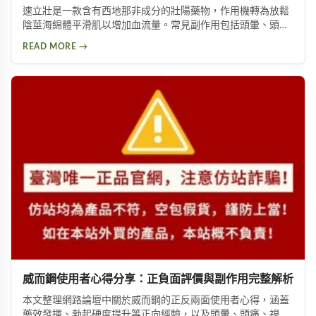
速立壯是一款含有西地那非成分的壯陽藥物，作用機轉為放鬆
陰莖海綿體平滑肌以增加血流量。常見副作用包括頭暈、頭
痛、臉部潮紅、鼻塞、腹痛等。雖然效果顯著，但副作用問題
READ MORE →
始終難以迴避。本文深入分析速立壯在Dcard上的討論，幫助
你全面了解這款產品的優缺點，以及是否有更好的替代選擇。
威而鋼使用者心得分享：正負面評價與副作用完整解析
本文整理網路論壇中關於威而鋼的正反兩面使用者心得，涵蓋
藥效發揮、勃起硬度提升等正向經驗，以及頭暈、頭痛、視覺