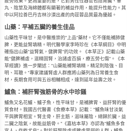
疲勞效果。更為重要的是，它對男性性器官包括腎臟、睪
丸、陰莖及海綿體都有顯著的補益作用，能提升性能力。其
中以阿拉善巴丹吉林沙漠出產的肉蓯蓉品質最為優越。
山藥：平補五臟的養生佳品
山藥性平味甘，是中醫推崇的"上品"藥材。它不僅能補肺健
脾，更能益腎填精。明代醫學家李時珍在《本草綱目》中明
確指出山藥"益腎氣，健脾胃"的功效。《本草正》記載山藥
能"健脾補虛，滋精固腎，治諸虛百損，療五勞七傷"。《本
草經讀》進一步闡述："山藥能補腎填精，精足則陰強、目
明、耳聰。"專家建議腎虛人群應將山藥列為日常養生食
材，長期食用可與五谷相輔相成，達到延年益壽之效。
鱸魚：補肝腎強筋骨的水中珍饈
鱸魚又名花鱸、鱸子魚，性平味甘，是補脾胃、益肝腎的優
質食材。我國古代醫書《食療本草》記載："鱸魚味甘淡氣
平與脾胃相宜。腎主骨，肝主筋，滋味屬陰，總歸於臟，益
二臟之陰氣，故能益筋骨。"《嘉枯本草》亦認為"鱸魚多食
宜人，作蚱尤良"。對於肝腎陰虛或脾虛胃弱的人群，鱸魚