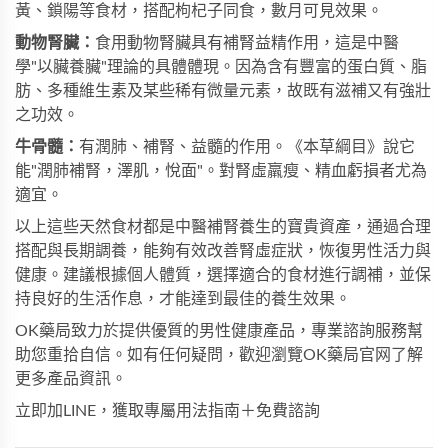
黃、鎖陽等食材，搭配枸杞子同食，數月可見效果。
動物腎臟：
食用動物腎臟具有補腎益精作用，這是中醫
學"以臟養臟"理論的具體體現。因為含有豐富的蛋白質、脂
肪、多種維生素及某些稀有微量元素，故既有滋補又有強壯
之功效。
牛骨髓：
有潤肺、補腎、益髓的作用。《本草綱目》說它
能"潤肺補腎，澤肌，悅面"。對腎虛羸瘦、精血虧損者尤為
適宜。
以上這些天然食材都是中醫補腎養生的寶貴資產，通過合理
搭配與長期調養，能夠有效改善腎虛症狀，恢復男性活力與
健康。建議根據個人體質，選擇適合的食材進行調補，並保
持良好的生活作息，才能達到最佳的養生效果。
OK藥局
致力於提供優質的男性健康產品，專業諮詢服務幫
助您重拾自信。如有任何疑問，歡迎瀏覽
OK藥局官网
了解
更多產品資訊。
立即加LINE，獲取專屬用法指南＋免費諮詢