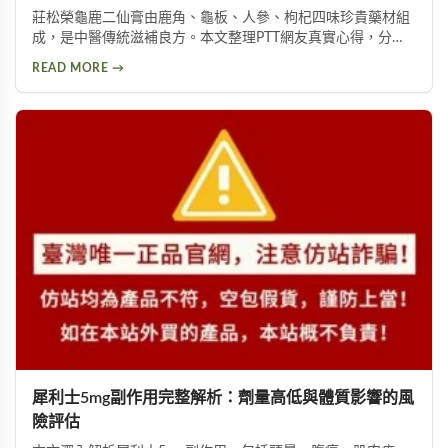
莊松榮龜鹿二仙膏由鹿角、龜板、人參、枸杞四味珍貴藥材組
成，是中醫傳統滋補良方。本文整理PTT網友真實心得，分析
其補氣血、強筋骨功效，同時提醒服用過量可能導致鉀離子過
READ MORE →
高、腎臟負擔等潛在風險，幫助您安全使用此補品。
犀利士5mg副作用完整解析：劑量高低與體質影響的風
險評估