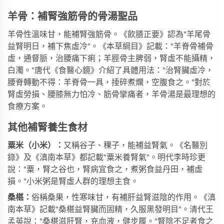
羊骨：補腎強筋骨的骨湯聖品
羊骨性溫味甘，能補腎強筋骨。《飲膳正要》認為"羊尾骨
益腎明日，補下焦虛冷"。《本草綱目》記載："羊脊骨補骨
虛，通督脈，治腰痛下痢；羊脛骨主脾弱，腎虛不能攝精，
白濁。"唐代《食醫心鏡》介紹了具體用法："治腎臟虛冷，
腰脊轉動不得：羊脊骨一具，捶碎煮爛，空腹食之。"對於
腎虛勞損、腰膝無力怕冷、筋骨攣痛者，羊骨湯是最理想的
食療方案。
其他補腎養生食材
粟米（小米）：
又稱谷子、稞子，能補益腎氣。《名醫別
錄》及《滇南本草》都記載"粟米養腎氣"。明代李時珍更
說："粟，腎之谷也，腎病宜食之，煮粥食益丹田，補虛
損。"小米粥是腎虛人群的理想主食。
桑椹：
俗稱桑果，性寒味甘，有補肝益腎滋陰的作用。《滇
南本草》記載"桑椹益腎臟而固精，久服黑發明目"。清代王
孟英說："桑椹滋肝腎，充血液，健步履。"腎陰不足者食之