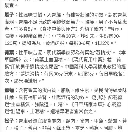
最宜。
蝦子：
性溫味甘鹹，入腎經，有補腎壯陽的功效。對於腎氣
虛弱、腎陽不足所致的腰腳軟弱無力、陽痿、男子不育症患
者，宜多食蝦。《食物中藥與便方》介紹了驗方："腎虛，
陽痿，腰腳痿弱無力：小茴香30克，炒研末，生蝦肉90-
120克，搗和為丸，黃酒送服，每服3-6克，1日2次。"
荷葉：
性平味苦澀，明代藥學家認為荷葉能"澀精液"。《本
草圖解》云："荷葉止血固精。"《現代實用中藥》載：荷
葉"用於男子遺精或夜尿證"。中國藥科大學葉橘泉教授的經
驗方："夢遺滑精：荷葉30克研末，每服3克，每日早晚各1
次，熱米湯送服。"
蠶蛹：
含有豐富的蛋白質、脂肪、維生素，是民間傳統美味
佳餚，具有補肝益腎、壯陽澀精的功效。《別錄》記載蠶
蛾"主益精氣，強陰道，止精"。《日華諸家本草》亦載蠶
蛾"壯陽事，止泄精"。遺精早泄者宜常食之。
松子：
腎虛者還宜服食龜肉、鴿肉、豬肉、甲魚、蛤蚧、蓮
子、松子、薺菜、韭菜、蜂王漿、靈芝、燕窩、阿膠、地