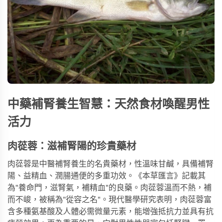
中藥補腎養生智慧：天然食材喚醒男性
活力
肉蓯蓉：滋補腎陽的珍貴藥材
肉蓯蓉是中醫補腎養生的名貴藥材，性溫味甘鹹，具備補腎
陽、益精血、潤腸通便的多重功效。《本草匯言》記載其
為"養命門，滋腎氣，補精血"的良藥。肉蓯蓉溫而不熱，補
而不峻，被稱為"從容之名"。現代醫學研究表明，肉蓯蓉富
含多種氨基酸及人體必需微量元素，能增強抵抗力並具有抗