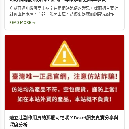
吃威而鋼能緩解高山症？這是網路流傳的迷思。威而鋼主要針
對高山肺水腫，而非一般高山症。頭疼更是威而鋼常見副作
用，約10%使用者曾出現此反應。提醒民眾勿輕信傳言，任何
READ MORE →
用藥都需經過專業醫師評估。
速立壯副作用真的那麼可怕嗎？Dcard網友真實分享與
深度分析