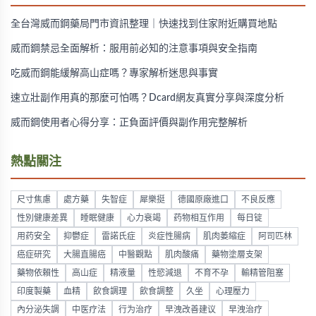
全台灣威而鋼藥局門市資訊整理｜快速找到住家附近購買地點
威而鋼禁忌全面解析：服用前必知的注意事項與安全指南
吃威而鋼能緩解高山症嗎？專家解析迷思與事實
速立壯副作用真的那麼可怕嗎？Dcard網友真實分享與深度分析
威而鋼使用者心得分享：正負面評價與副作用完整解析
熱點關注
尺寸焦慮
處方藥
失智症
犀樂挺
德國原廠進口
不良反應
性別健康差異
睡眠健康
心力衰竭
药物相互作用
每日锭
用药安全
抑鬱症
雷諾氏症
炎症性腸病
肌肉萎縮症
阿司匹林
癌症研究
大腸直腸癌
中醫觀點
肌肉酸痛
藥物塗層支架
藥物依賴性
高山症
精液量
性慾減退
不育不孕
輸精管阻塞
印度製藥
血精
飲食調理
飲食調整
久坐
心理壓力
內分泌失調
中医疗法
行为治疗
早洩改善建议
早洩治疗