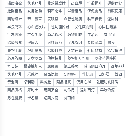
陽痿治療
伐地那非
雙效樂威壯
高血壓
性欲提升
運動保健
壯陽產品
女用輔助
親密關係
催情產品
保健食品
腎臟健康
藥物設計
苯二氮䓬
安眠藥
血管性陽痿
私密保養
泌尿科
早洩門診
心血管疾病
性功能障礙
女性威而鋼
心因性陽痿
行為治療
持久訓練
药品价格
药物比较
学名药
威而钢
陽痿徵兆
健康人士
射精無力
早洩原因
食譜菜單
晨勃
藥物比較
服用禁忌
陽痿自檢
天然補養
壯陽食物
飲食保健
心理依賴
大樹藥局
他達拉非
藥物相互作用
藥效持續時間
每日錠
攝護腺肥大
原廠藥
線上藥局
威而鋼口溶片
西地那非
伐地那非
乐威壮
藥品比價
OK藥局
性健康
口溶膜
雄固
發泡錠
必利勁
樂威壯
藥品購買
使用心得
勃起功能障礙
藥品價格
犀利士
用藥安全
副作用
達泊西汀
早洩治療
男性健康
學名藥
購藥指南
威而鋼