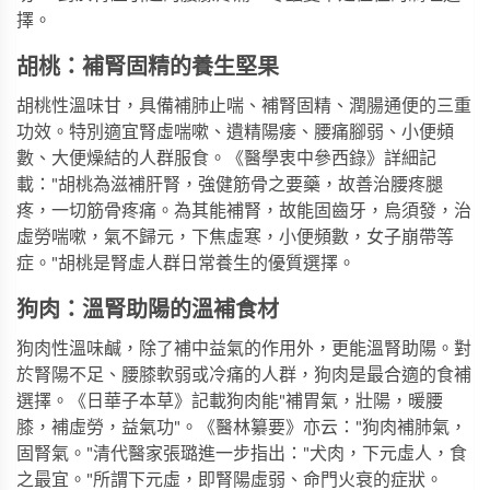
擇。
胡桃：補腎固精的養生堅果
胡桃性溫味甘，具備補肺止喘、補腎固精、潤腸通便的三重
功效。特別適宜腎虛喘嗽、遺精陽痿、腰痛腳弱、小便頻
數、大便燥結的人群服食。《醫學衷中參西錄》詳細記
載："胡桃為滋補肝腎，強健筋骨之要藥，故善治腰疼腿
疼，一切筋骨疼痛。為其能補腎，故能固齒牙，烏須發，治
虛勞喘嗽，氣不歸元，下焦虛寒，小便頻數，女子崩帶等
症。"胡桃是腎虛人群日常養生的優質選擇。
狗肉：溫腎助陽的溫補食材
狗肉性溫味鹹，除了補中益氣的作用外，更能溫腎助陽。對
於腎陽不足、腰膝軟弱或冷痛的人群，狗肉是最合適的食補
選擇。《日華子本草》記載狗肉能"補胃氣，壯陽，暖腰
膝，補虛勞，益氣功"。《醫林纂要》亦云："狗肉補肺氣，
固腎氣。"清代醫家張璐進一步指出："犬肉，下元虛人，食
之最宜。"所謂下元虛，即腎陽虛弱、命門火衰的症狀。