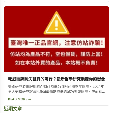
吃威而鋼防失智真的可行？最新醫學研究顛覆你的想像
美國研究發現服用威而鋼可降低69%阿茲海默症風險。2024年
更大規模研究證實PDE5i藥物能降低約50%失智風險。威而鋼
透過促進神經突觸生長、抑制Tau蛋白異常磷酸化，並改善大
READ MORE →
腦血液供應來保護腦神經。不過需服用超過20顆才可能見效，
且有心血管疾病者不宜使用。
近期文章