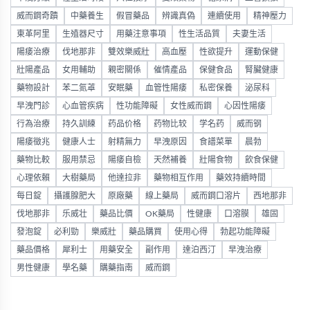
威而鋼奇蹟
中藥養生
假冒藥品
辨識真偽
連續使用
精神壓力
東革阿里
生殖器尺寸
用藥注意事項
性生活品質
夫妻生活
陽痿治療
伐地那非
雙效樂威壯
高血壓
性欲提升
運動保健
壯陽產品
女用輔助
親密關係
催情產品
保健食品
腎臟健康
藥物設計
苯二氮䓬
安眠藥
血管性陽痿
私密保養
泌尿科
早洩門診
心血管疾病
性功能障礙
女性威而鋼
心因性陽痿
行為治療
持久訓練
药品价格
药物比较
学名药
威而钢
陽痿徵兆
健康人士
射精無力
早洩原因
食譜菜單
晨勃
藥物比較
服用禁忌
陽痿自檢
天然補養
壯陽食物
飲食保健
心理依賴
大樹藥局
他達拉非
藥物相互作用
藥效持續時間
每日錠
攝護腺肥大
原廠藥
線上藥局
威而鋼口溶片
西地那非
伐地那非
乐威壮
藥品比價
OK藥局
性健康
口溶膜
雄固
發泡錠
必利勁
樂威壯
藥品購買
使用心得
勃起功能障礙
藥品價格
犀利士
用藥安全
副作用
達泊西汀
早洩治療
男性健康
學名藥
購藥指南
威而鋼