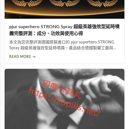
pjur superhero STRONG Spray 超級英雄強效型延時噴
霧完整評測：成分、功效與使用心得
本文為您完整評測德國原裝進口的 pjur superhero STRONG
Spray 超級英雄強效型延時噴霧。產品結合德國製藥工藝與草
本植萃配方，標榜不含傳統麻藥成分，採用物理延緩＋化學抑
READ MORE →
敏雙重作用機制。從成分解析、使用方式、功效表現到潛在副
作用，以及PTT網友實際使用評價，全面分析這款熱門延時液
的優缺點，協助您做出明智的選購決定。