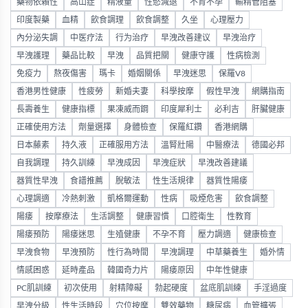
藥物依賴性
高山症
精液量
性慾減退
不育不孕
輸精管阻塞
印度製藥
血精
飲食調理
飲食調整
久坐
心理壓力
內分泌失調
中医疗法
行为治疗
早洩改善建议
早洩治疗
早洩護理
藥品比較
早洩
品質把關
健康守護
性病檢測
免疫力
熬夜傷害
瑪卡
婚姻關係
早洩迷思
保羅V8
香港男性健康
性疲勞
新婚夫妻
科學按摩
假性早洩
網購指南
長壽養生
健康指標
果凍威而鋼
印度犀利士
必利吉
肝臟健康
正確使用方法
劑量選擇
身體檢查
保羅紅鑽
香港網購
日本藤素
持久液
正確服用方法
溫腎壯陽
中醫療法
德國必邦
自我調理
持久訓練
早洩成因
早洩症狀
早洩改善建議
器質性早洩
食譜推薦
脫敏法
性生活規律
器質性陽痿
心理調適
冷熱刺激
凱格爾運動
性病
吸煙危害
飲食調整
陽痿
按摩療法
生活調整
健康習慣
口腔衛生
性教育
陽痿預防
陽痿迷思
生殖健康
不孕不育
壓力調適
健康檢查
早洩食物
早洩預防
性行為時間
早洩調理
中草藥養生
婚外情
情感困惑
延時產品
韓國奇力片
陽痿原因
中年性健康
PC肌訓練
初次使用
射精障礙
勃起硬度
盆底肌訓練
手淫過度
早洩分級
性生活時段
穴位按摩
雙效藥物
糖尿病
血管擴張