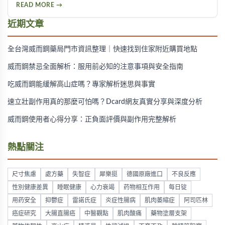
READ MORE →
增加副作用風險。
近期文章
全台灣威而鋼藥局門市資訊整理｜快速找到住家附近購買地點
威而鋼禁忌全面解析：服用前必知的注意事項與安全指南
吃威而鋼能緩解高山症嗎？專家解析迷思與事實
速立壯副作用真的那麼可怕嗎？Dcard網友真實分享與深度分析
威而鋼使用者心得分享：正負面評價與副作用完整解析
熱點關注
尺寸焦慮
處方藥
失智症
犀樂挺
德國原廠進口
不良反應
性別健康差異
睡眠健康
心力衰竭
药物相互作用
每日锭
用药安全
抑鬱症
雷諾氏症
炎症性腸病
肌肉萎縮症
阿司匹林
癌症研究
大腸直腸癌
中醫觀點
肌肉酸痛
藥物塗層支架