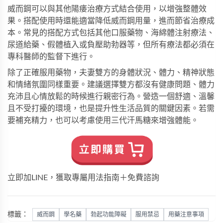
威而鋼可以與其他陽痿治療方式結合使用，以增強整體效
果。搭配使用時還能適當降低威而鋼用量，進而節省治療成
本。常見的搭配方式包括其他口服藥物、海綿體注射療法、
尿道給藥、假體植入或負壓助勃器等，但所有療法都必須在
專科醫師的監督下進行。
除了正確服用藥物，夫妻雙方的身體狀況、體力、精神狀態
和情緒氛圍同樣重要。建議選擇雙方都沒有健康問題、體力
充沛且心情放鬆的時候進行親密行為。營造一個舒適、溫馨
且不受打擾的環境，也是提升性生活品質的關鍵因素。若需
要補充精力，也可以考慮使用
三代汗馬糖
來增強體能。
立即加LINE，獲取專屬用法指南＋免費諮詢
標籤：
威而鋼
學名藥
勃起功能障礙
服用禁忌
用藥注意事項