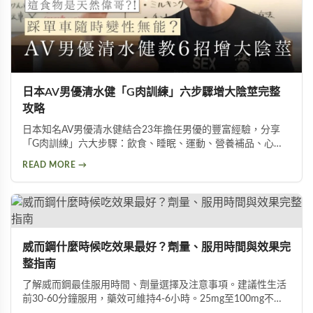
日本AV男優清水健「G肉訓練」六步驟增大陰莖完整
攻略
日本知名AV男優清水健結合23年擔任男優的豐富經驗，分享
「G肉訓練」六大步驟：飲食、睡眠、運動、營養補品、心
態、按摩。揭示五種助性食物、騎單車對性能力的危害，以及
READ MORE →
被譽為「天然威而鋼」的水煮蛋功效，幫助男性實現陰莖增大
增粗的目標。
威而鋼什麼時候吃效果最好？劑量、服用時間與效果完
整指南
了解威而鋼最佳服用時間、劑量選擇及注意事項。建議性生活
前30-60分鐘服用，藥效可維持4-6小時。25mg至100mg不同
劑量適用於不同族群，首次建議從50mg開始，過高劑量可能