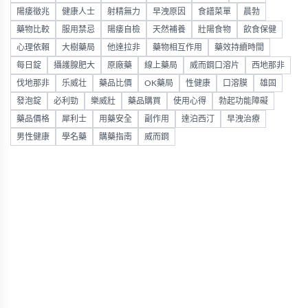
陽痿徵兆
健康人士
射精無力
早洩原因
食譜菜單
晨勃
藥物比較
服用禁忌
陽痿自檢
天然補養
壯陽食物
飲食保健
心理依賴
大樹藥局
他達拉非
藥物相互作用
藥效持續時間
每日錠
攝護腺肥大
原廠藥
線上藥局
威而鋼口溶片
西地那非
伐地那非
乐威壮
藥品比價
OK藥局
性健康
口溶膜
雄固
發泡錠
必利勁
樂威壯
藥品購買
使用心得
勃起功能障礙
藥品價格
犀利士
用藥安全
副作用
達泊西汀
早洩治療
男性健康
學名藥
購藥指南
威而鋼