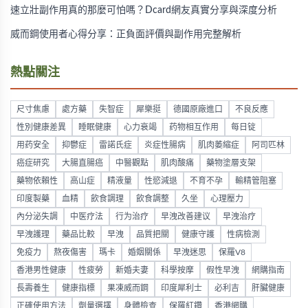
速立壯副作用真的那麼可怕嗎？Dcard網友真實分享與深度分析
威而鋼使用者心得分享：正負面評價與副作用完整解析
熱點關注
尺寸焦慮
處方藥
失智症
犀樂挺
德國原廠進口
不良反應
性別健康差異
睡眠健康
心力衰竭
药物相互作用
每日锭
用药安全
抑鬱症
雷諾氏症
炎症性腸病
肌肉萎縮症
阿司匹林
癌症研究
大腸直腸癌
中醫觀點
肌肉酸痛
藥物塗層支架
藥物依賴性
高山症
精液量
性慾減退
不育不孕
輸精管阻塞
印度製藥
血精
飲食調理
飲食調整
久坐
心理壓力
內分泌失調
中医疗法
行为治疗
早洩改善建议
早洩治疗
早洩護理
藥品比較
早洩
品質把關
健康守護
性病檢測
免疫力
熬夜傷害
瑪卡
婚姻關係
早洩迷思
保羅V8
香港男性健康
性疲勞
新婚夫妻
科學按摩
假性早洩
網購指南
長壽養生
健康指標
果凍威而鋼
印度犀利士
必利吉
肝臟健康
正確使用方法
劑量選擇
身體檢查
保羅紅鑽
香港網購