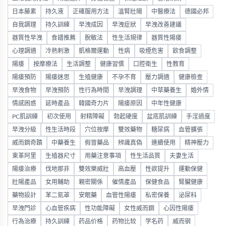
日本藤素
持久液
正確服用方法
溫腎壯陽
中醫療法
德國必邦
自我調理
持久訓練
早洩成因
早洩症狀
早洩改善建議
器質性早洩
食譜推薦
脫敏法
性生活規律
器質性陽痿
心理調適
冷熱刺激
凱格爾運動
性病
吸煙危害
飲食調整
陽痿
按摩療法
生活調整
健康習慣
口腔衛生
性教育
陽痿預防
陽痿迷思
生殖健康
不孕不育
壓力調適
健康檢查
早洩食物
早洩預防
性行為時間
早洩調理
中草藥養生
婚外情
情感困惑
延時產品
韓國奇力片
陽痿原因
中年性健康
PC肌訓練
初次使用
射精障礙
勃起硬度
盆底肌訓練
手淫過度
早洩分級
性生活時段
穴位按摩
雙效藥物
糖尿病
血管擴張
威而鋼奇蹟
中藥養生
假冒藥品
辨識真偽
連續使用
精神壓力
東革阿里
生殖器尺寸
用藥注意事項
性生活品質
夫妻生活
陽痿治療
伐地那非
雙效樂威壯
高血壓
性欲提升
運動保健
壯陽產品
女用輔助
親密關係
催情產品
保健食品
腎臟健康
藥物設計
苯二氮䓬
安眠藥
血管性陽痿
私密保養
泌尿科
早洩門診
心血管疾病
性功能障礙
女性威而鋼
心因性陽痿
行為治療
持久訓練
药品价格
药物比较
学名药
威而钢