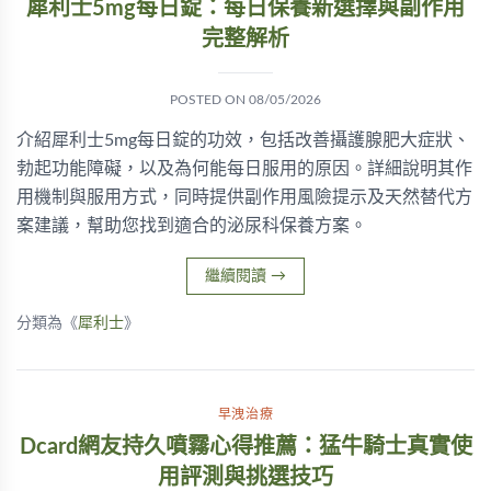
犀利士5mg每日錠：每日保養新選擇與副作用
完整解析
POSTED ON
08/05/2026
介紹犀利士5mg每日錠的功效，包括改善攝護腺肥大症狀、
勃起功能障礙，以及為何能每日服用的原因。詳細說明其作
用機制與服用方式，同時提供副作用風險提示及天然替代方
案建議，幫助您找到適合的泌尿科保養方案。
繼續閱讀
→
分類為《
犀利士
》
早洩治療
Dcard網友持久噴霧心得推薦：猛牛騎士真實使
用評測與挑選技巧