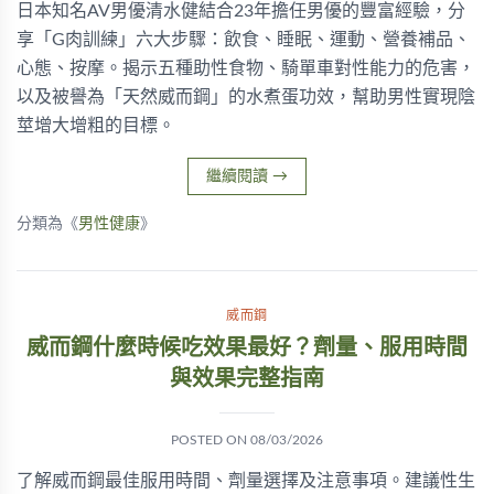
日本知名AV男優清水健結合23年擔任男優的豐富經驗，分
享「G肉訓練」六大步驟：飲食、睡眠、運動、營養補品、
心態、按摩。揭示五種助性食物、騎單車對性能力的危害，
以及被譽為「天然威而鋼」的水煮蛋功效，幫助男性實現陰
莖增大增粗的目標。
繼續閱讀
→
分類為《
男性健康
》
威而鋼
威而鋼什麼時候吃效果最好？劑量、服用時間
與效果完整指南
POSTED ON
08/03/2026
了解威而鋼最佳服用時間、劑量選擇及注意事項。建議性生