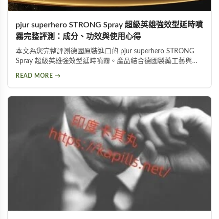
pjur superhero STRONG Spray 超級英雄強效型延時噴
霧完整評測：成分、功效與使用心得
本文為您完整評測德國原裝進口的 pjur superhero STRONG
Spray 超級英雄強效型延時噴霧。產品結合德國製藥工藝與草
本植萃配方，標榜不含傳統麻藥成分，採用物理延緩＋化學抑
READ MORE →
敏雙重作用機制。從成分解析、使用方式、功效表現到潛在副
作用，以及PTT網友實際使用評價，全面分析這款熱門延時液
的優缺點，協助您做出明智的選購決定。