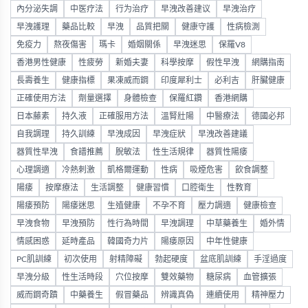
內分泌失調
中医疗法
行为治疗
早洩改善建议
早洩治疗
早洩護理
藥品比較
早洩
品質把關
健康守護
性病檢測
免疫力
熬夜傷害
瑪卡
婚姻關係
早洩迷思
保羅V8
香港男性健康
性疲勞
新婚夫妻
科學按摩
假性早洩
網購指南
長壽養生
健康指標
果凍威而鋼
印度犀利士
必利吉
肝臟健康
正確使用方法
劑量選擇
身體檢查
保羅紅鑽
香港網購
日本藤素
持久液
正確服用方法
溫腎壯陽
中醫療法
德國必邦
自我調理
持久訓練
早洩成因
早洩症狀
早洩改善建議
器質性早洩
食譜推薦
脫敏法
性生活規律
器質性陽痿
心理調適
冷熱刺激
凱格爾運動
性病
吸煙危害
飲食調整
陽痿
按摩療法
生活調整
健康習慣
口腔衛生
性教育
陽痿預防
陽痿迷思
生殖健康
不孕不育
壓力調適
健康檢查
早洩食物
早洩預防
性行為時間
早洩調理
中草藥養生
婚外情
情感困惑
延時產品
韓國奇力片
陽痿原因
中年性健康
PC肌訓練
初次使用
射精障礙
勃起硬度
盆底肌訓練
手淫過度
早洩分級
性生活時段
穴位按摩
雙效藥物
糖尿病
血管擴張
威而鋼奇蹟
中藥養生
假冒藥品
辨識真偽
連續使用
精神壓力