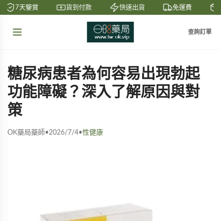
7天鑒賞
貨到付款
快速出貨
免運費
私
查詢訂單
糖尿病患者為何容易出現勃起
功能障礙？深入了解原因與對
策
OK藥局藥師
•
2026/7/4
•
性健康