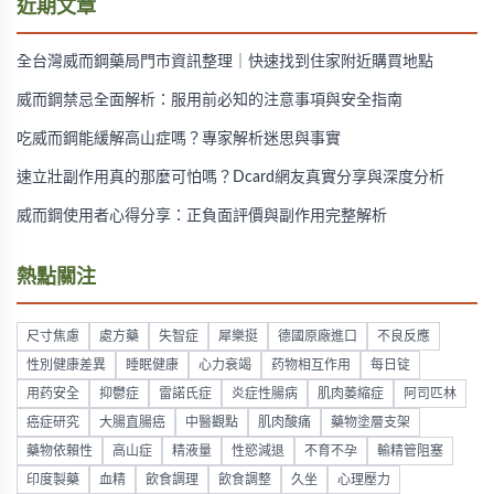
近期文章
全台灣威而鋼藥局門市資訊整理｜快速找到住家附近購買地點
威而鋼禁忌全面解析：服用前必知的注意事項與安全指南
吃威而鋼能緩解高山症嗎？專家解析迷思與事實
速立壯副作用真的那麼可怕嗎？Dcard網友真實分享與深度分析
威而鋼使用者心得分享：正負面評價與副作用完整解析
熱點關注
尺寸焦慮
處方藥
失智症
犀樂挺
德國原廠進口
不良反應
性別健康差異
睡眠健康
心力衰竭
药物相互作用
每日锭
用药安全
抑鬱症
雷諾氏症
炎症性腸病
肌肉萎縮症
阿司匹林
癌症研究
大腸直腸癌
中醫觀點
肌肉酸痛
藥物塗層支架
藥物依賴性
高山症
精液量
性慾減退
不育不孕
輸精管阻塞
印度製藥
血精
飲食調理
飲食調整
久坐
心理壓力