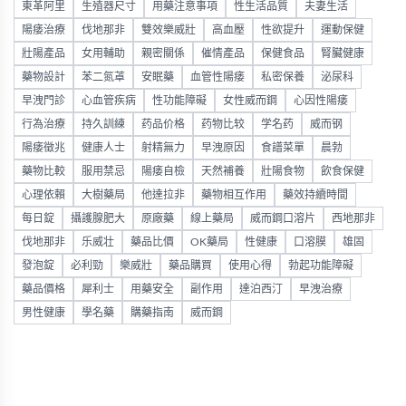
東革阿里
生殖器尺寸
用藥注意事項
性生活品質
夫妻生活
陽痿治療
伐地那非
雙效樂威壯
高血壓
性欲提升
運動保健
壯陽產品
女用輔助
親密關係
催情產品
保健食品
腎臟健康
藥物設計
苯二氮䓬
安眠藥
血管性陽痿
私密保養
泌尿科
早洩門診
心血管疾病
性功能障礙
女性威而鋼
心因性陽痿
行為治療
持久訓練
药品价格
药物比较
学名药
威而钢
陽痿徵兆
健康人士
射精無力
早洩原因
食譜菜單
晨勃
藥物比較
服用禁忌
陽痿自檢
天然補養
壯陽食物
飲食保健
心理依賴
大樹藥局
他達拉非
藥物相互作用
藥效持續時間
每日錠
攝護腺肥大
原廠藥
線上藥局
威而鋼口溶片
西地那非
伐地那非
乐威壮
藥品比價
OK藥局
性健康
口溶膜
雄固
發泡錠
必利勁
樂威壯
藥品購買
使用心得
勃起功能障礙
藥品價格
犀利士
用藥安全
副作用
達泊西汀
早洩治療
男性健康
學名藥
購藥指南
威而鋼