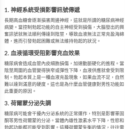
1. 神經系統受損影響訊號傳遞
長期高血糖會逐漸損害周邊神經，這就是所謂的糖尿病神經
病變。當控制勃起功能的自主神經受到損傷，大腦發出的興
奮訊號就無法順利傳達到陰莖，導致血液無法正常充盈海綿
體，進而引發勃起困難或無法維持勃起的狀況。
2. 血液循環受阻影響充血效果
糖尿病會造成血管內皮細胞損傷，加速動脈硬化的進程。當
陰莖周圍的血管變得狹窄或彈性下降，血液供應就會受到限
制。勃起本質上是一種血液充盈現象，如果血流不足，自然
難以達到滿意的硬度。這也是為什麼血管健康對男性功能如
此重要的原因。
3. 荷爾蒙分泌失調
糖尿病可能會干擾內分泌系統的正常運作，特別是影響睪固
酮等男性荷爾蒙的分泌。當體內雄性激素水平下降，性慾和
勃起功能都可能受到影響。這種荷爾蒙失衡的情況，往往需