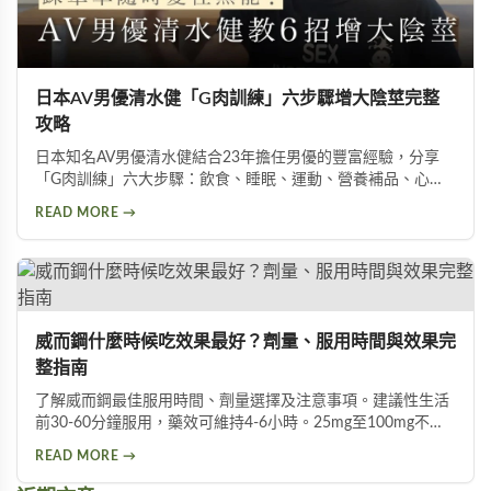
日本AV男優清水健「G肉訓練」六步驟增大陰莖完整
攻略
日本知名AV男優清水健結合23年擔任男優的豐富經驗，分享
「G肉訓練」六大步驟：飲食、睡眠、運動、營養補品、心
態、按摩。揭示五種助性食物、騎單車對性能力的危害，以及
READ MORE →
被譽為「天然威而鋼」的水煮蛋功效，幫助男性實現陰莖增大
增粗的目標。
威而鋼什麼時候吃效果最好？劑量、服用時間與效果完
整指南
了解威而鋼最佳服用時間、劑量選擇及注意事項。建議性生活
前30-60分鐘服用，藥效可維持4-6小時。25mg至100mg不同
劑量適用於不同族群，首次建議從50mg開始，過高劑量可能
READ MORE →
增加副作用風險。