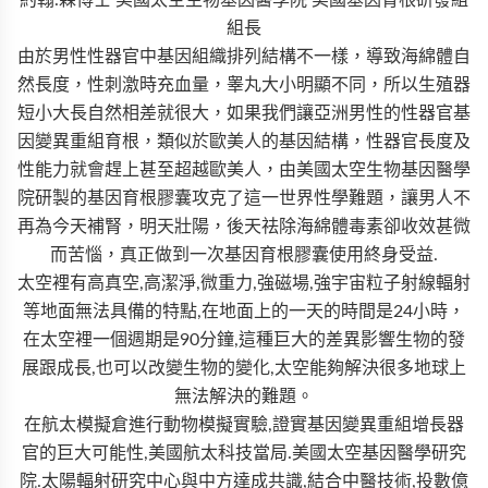
約翰.森博士 美國太空生物基因醫學院 美國基因育根研發組
組長
由於男性性器官中基因組織排列結構不一樣，導致海綿體自
然長度，性刺激時充血量，睾丸大小明顯不同，所以生殖器
短小大長自然相差就很大，如果我們讓亞洲男性的性器官基
因變異重組育根，類似於歐美人的基因結構，性器官長度及
性能力就會趕上甚至超越歐美人，由美國太空生物基因醫學
院研製的基因育根膠囊攻克了這一世界性學難題，讓男人不
再為今天補腎，明天壯陽，後天祛除海綿體毒素卻收效甚微
而苦惱，真正做到一次基因育根膠囊使用終身受益.
太空裡有高真空,高潔淨,微重力,強磁場,強宇宙粒子射線輻射
等地面無法具備的特點,在地面上的一天的時間是24小時，
在太空裡一個週期是90分鐘,這種巨大的差異影響生物的發
展跟成長,也可以改變生物的變化,太空能夠解決很多地球上
無法解決的難題。
在航太模擬倉進行動物模擬實驗,證實基因變異重組增長器
官的巨大可能性,美國航太科技當局.美國太空基因醫學研究
院.太陽輻射研究中心與中方達成共識,結合中醫技術,投數億