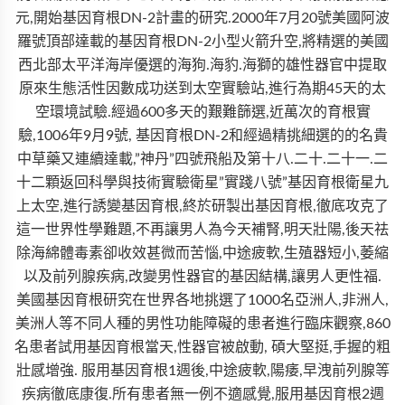
元,開始基因育根DN-2計畫的研究.2000年7月20號美國阿波
羅號頂部達載的基因育根DN-2小型火箭升空,將精選的美國
西北部太平洋海岸優選的海狗.海豹.海獅的雄性器官中提取
原來生態活性因數成功送到太空實驗站,進行為期45天的太
空環境試驗.經過600多天的艱難篩選,近萬次的育根實
驗,1006年9月9號, 基因育根DN-2和經過精挑細選的的名貴
中草藥又連續達載,”神丹”四號飛船及第十八.二十.二十一.二
十二顆返回科學與技術實驗衛星”實踐八號”基因育根衛星九
上太空,進行誘變基因育根,終於研製出基因育根,徹底攻克了
這一世界性學難題,不再讓男人為今天補腎,明天壯陽,後天祛
除海綿體毒素卻收效甚微而苦惱,中途疲軟,生殖器短小,萎縮
以及前列腺疾病,改變男性器官的基因結構,讓男人更性福.
美國基因育根研究在世界各地挑選了1000名亞洲人,非洲人,
美洲人等不同人種的男性功能障礙的患者進行臨床觀察,860
名患者試用基因育根當天,性器官被啟動, 碩大堅挺,手握的粗
壯感增強. 服用基因育根1週後,中途疲軟,陽痿,早洩前列腺等
疾病徹底康復.所有患者無一例不適感覺,服用基因育根2週