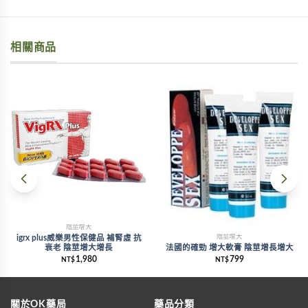
相關商品
陰莖增大
陰莖增大
igrx plus威樂男性保健品 補腎虛 抗
衰老 陰莖增大增長
法國的確勁 增大軟膏 陰莖增長增大
1,980
799
NT$
NT$
關於OK藥局
藥品分類