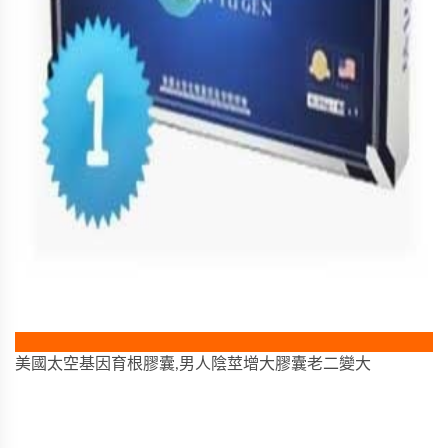
美國太空基因育根膠囊,男人陰莖增大膠囊老二變大