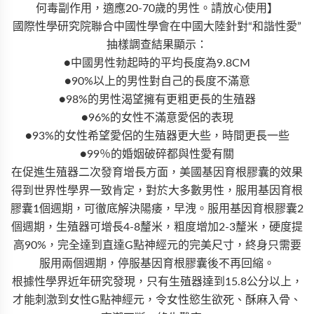
何毒副作用，適應20-70歲的男性。請放心使用】
國際性學研究院聯合中國性學會在中國大陸針對“和諧性愛”
抽樣調查結果顯示：
●中國男性勃起時的平均長度為9.8CM
●90%以上的男性對自己的長度不滿意
●98%的男性渴望擁有更粗更長的生殖器
●96%的女性不滿意愛侶的表現
●93%的女性希望愛侶的生殖器更大些，時間更長一些
●99％的婚姻破碎都與性愛有關
在促進生殖器二次發育增長方面，美國基因育根膠囊的效果
得到世界性學界一致肯定，對於大多數男性，服用基因育根
膠囊1個週期，可徹底解決陽痿，早洩。服用基因育根膠囊2
個週期，生殖器可增長4-8釐米，粗度增加2-3釐米，硬度提
高90%，完全達到直達G點神經元的完美尺寸，終身只需要
服用兩個週期，停服基因育根膠囊後不再回縮。
根據性學界近年研究發現，只有生殖器達到15.8公分以上，
才能刺激到女性G點神經元，令女性慾生欲死、酥麻入骨、