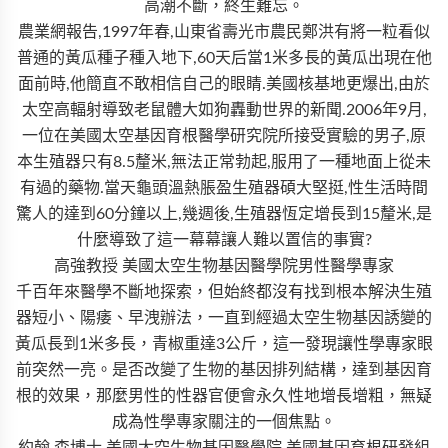
高潮不斷，終生難忘。
農業網報告,1997年春,山東省壽光市農民鄭洪有將一粒看似
普通的黃瓜種子種入地下,60天后當1米多長的黃瓜出現在他
面前時,他簡直不敢相信自己的眼睛.美國核基地更爆出,由於
太空高輻射導致老鼠體大如狗轟動世界的新聞.2006年9月,
一位在美國太空基因育根醫學研究院所接受實驗的男子,原
本生殖器只有8.5釐米,無法正常勃起,服用了一種地面上從未
有過的藥物.當天龜頭溫熱脹盈生殖器碩大堅挺,性生活時間
驚人的達到60分鐘以上,幾週後,生殖器恆定增長到15釐米,是
什麼導致了這一幕幕讓人難以置信的事實?
高強教授 美國太空生物基因醫學院男性醫學專家
千百年來醫學不斷地探索，但始終都沒有找到根本解決生殖
器短小、陽痿、早洩辦法，一直到經過太空生物基因誘變的
黃瓜長到1米多長，青椒重達3公斤，這一發現讓性學專家眼
前突然一亮。是否改變了生物的基因排列結構，達到基因育
根的效果，那麼男性的性器官便會永久性地增長增粗，無疑
成為性學專家關注的一個焦點。