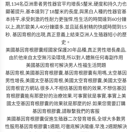
期,134名亞洲患者男性器官平均增長5釐米,硬度和持久力也
顯著提升,基本達到了18釐米的長度,與黑白人種的性器官基
本持平,承受刺激的性耐力更強悍,性生活的時間達到60分鐘
以上,高於歐美人40分鐘還多,並且延長射精的快感時間到15
秒, 基因育根的出現,真正意義上結束亞洲人生殖器短小的歷
史。
美國基因育根膠囊經國家保護20年品種,真正男性增長產品,
由於他來自太空無污染環境,所以對人體無任何毒副作用
美國基因育根可解決男人性福生活問題
基因育根,美國基因育根膠囊,基因育根膠囊有用嗎,太空基因
男性增長,美國太空基因育根,美國太空育根膠囊,美國太空基
因育根官方網站.很多人不相信基因育根的效果,不想信基因
育根膠囊能有那麼好的治療效果.可事實就是事實,事實上美
國太空基因育根膠囊的效果就是那麼的好.如果您需要訂購
基因育根膠囊,請聯繫我們的客服
美國基因育根膠囊促進生殖器二次發育增長,全球大多數男
性服用基因育根膠囊1週期,可徹底解決陽痿,早洩.2週期解決