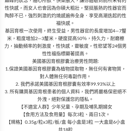
巔峰的狀念，隨心所欲、快樂脹大，讓你體驗到前所未有的
性快感，而女人也會因為你碩大粗壯，堅挺脹熱的性器官而
陶醉不已，強烈刺激的灼燒感遍佈全身．享受高潮迭起的性
福快感。
基因育根一次使用，終生受益，男性器官的長度增加4—7釐
米，粗度增加2—3釐米，硬度提高50％，持久力，耐磨檫
力，抽動頻率的刺激度，性快感，靈敏度，性慾望等24個男
性性福指標顯著提高。
美國基因育根膠囊治療男性問題:
1.保證美國基因育根膠囊為植物提取物，無任何有害物質，
對人體無任何毒副作用。
2. 我們承諾美國基因育根膠囊有效率99.93%以上
3. 所有購買基因育根患者的個人資料，我們將嚴格保密絕不
外洩，絕對保護您的隱私。
【不適宜人群】少年兒童、孕期及哺乳期婦女
【食用方法及食用量】每次3粒、兩日1次。
【規格】0.35g/粒x3粒/板/盒 每小盒是3粒 一大盒是6小盒
共18粒