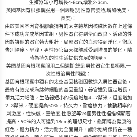
生殖器短小可增長4-8cm,增粗2-3cm.
美國基因育根膠囊服用一個週期(男性器官發熱,增加硬度、
長度)：
由於美國基因育根膠囊獨有的太空轉基因核磁因數在上述條
件下成功完成基因重組，男性器官得到全面改良、活躍的性
因數讓你的器官勃大粗壯．局部器官的血液得到淨化，徹底
告別陽痿、早洩，男性器官每天都能感受到增長的變化，隨
時為持久的性生活提供充足的能量。
美國基因育根膠囊服用二個週期(達到男性器官生長極限,一
次性根治男性問題)：
基因育根膠囊中獨有的太空基因核磁因數進入男性器官後，
最終有效完成海綿體細胞的基因重組，器官達到恆定增長，
睾丸活力增強，生殖器短小的長度增加4—7釐米，粗度增加
2 -3釐米，硬度提高50％，持久力，耐磨檫力，抽動頻率的
刺激度，性快感，靈敏度,性慾望等24個男性性福指標顯著
提高，90％的人可達到18cm的理想尺寸，龜頭轉為健康的
紅色，體力精力、活力耐力全面提升，讓你始終保持在一種