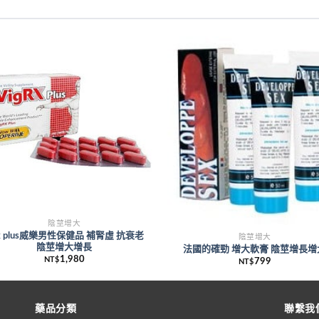
陰莖增大
rx plus威樂男性保健品 補腎虛 抗衰老
陰莖增大
陰莖增大增長
法國的確勁 增大軟膏 陰莖增長增
1,980
NT$
799
NT$
藥品分類
聯繫我