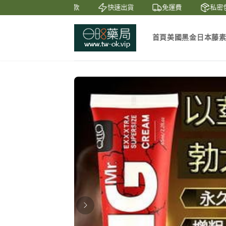
天鑒賞
貨到付款
快速出貨
免運費
私密包
首頁
美國黑金
日本藤