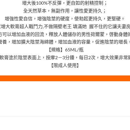
增大後100%不反彈，更自如的射精控制；
全天然草本，無副作用，讓性愛更持久；
增強性愛自信，增強陰莖的硬度，使勃起更持久，更堅硬。
陰莖增大軟膏超人戰鬥力,不做隔壁老王 填滿她 握不住的它讓夫妻
方可以增加血液的回流，釋放人體儲存的男性荷爾蒙，啓動身體
營養，增加擴大陰莖海綿體，增加血液的容量，促進陰莖的增長
【規格】65ML/瓶
軟膏塗於陰莖表面上，按摩2－3分鍾，每日2次，增大效果非常
【限成人使用】