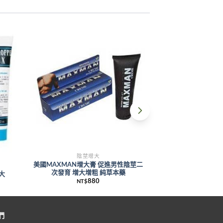
陰莖增大
陰莖
美國MAXMAN增大膏 促進男性陰莖二
鱷魚膏男用陰莖永
次發育 增大增粗 純草本藥
持久
大
880
NT$
NT$
們