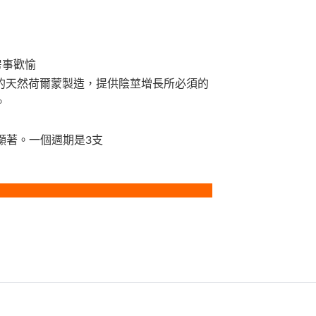
房事歡愉
的天然荷爾蒙製造，提供陰莖增長所必須的
。
顯著。一個週期是3支