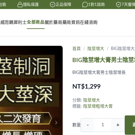
裝
隱私保護
正品保障
1對1諮詢
7天鑒賞
全部商品
素
威而鋼
犀利士
關於藥局
藥局資訊
在綫咨詢
首頁
陰莖增大
BIG陰莖增
BIG陰莖增大膏男士陰莖
BIG陰莖增大膏男士陰莖增長
NT$1,299
分類:
陰莖增大
標籤:
陰莖增粗增大膏
-
+
數量