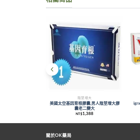
相關商品
陰莖增大
美國太空基因育根膠囊,男人陰莖增大膠
ig
囊老二變大
1,388
NT$
關於OK藥局