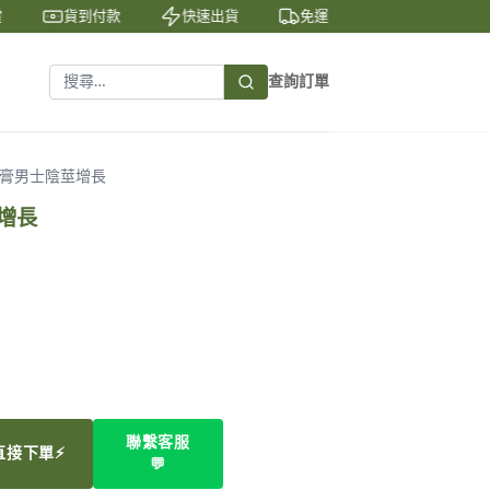
貨到付款
快速出貨
免運費
私密包裝
查詢訂單
大膏男士陰莖增長
增長
聯繫客服
直接下單⚡
💬