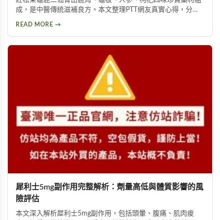
莊松榮龜鹿二仙膏由鹿角、龜板、人參、枸杞四味珍貴藥材組
成，是中醫傳統滋補良方。本文整理PTT網友真實心得，分析
其補氣血、強筋骨功效，同時提醒服用過量可能導致鉀離子過
READ MORE →
高、腎臟負擔等潛在風險，幫助您安全使用此補品。
犀利士5mg副作用完整解析：劑量高低與體質影響的風
險評估
本文深入解析犀利士5mg副作用，包括頭暈、腹痛、肌肉痠