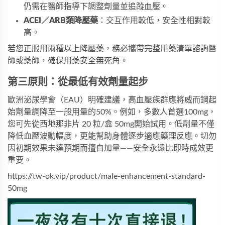
仍需在醫師指導下調整劑量並追蹤血壓。
ACEI／ARB類降壓藥
：交互作用較低，安全性相對較
高。
若您正服用兩種以上降壓藥，務必攜帶完整用藥清單諮詢醫
師或藥師，確保用藥安全無死角。
第三原則：從最低有效劑量起步
歐洲泌尿學會（EAU）明確建議，高血壓族群應將威而鋼起
始劑量調降至一般用量的50%。例如，多數人首選100mg，
您可先從
西地那非片 20 粒/盒 50mg
開始試用。低劑量不僅
降低血壓波動幅度，更能幫助身體逐步適應藥理反應。切勿
因初期效果未達預期而擅自加量——安全永遠比即時成效更
重要。
https://tw-ok.vip/product/male-enhancement-standard-
50mg