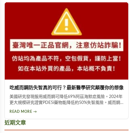
吃威而鋼防失智真的可行？最新醫學研究顛覆你的想像
美國研究發現服用威而鋼可降低69%阿茲海默症風險。2024年
更大規模研究證實PDE5i藥物能降低約50%失智風險。威而鋼
透過促進神經突觸生長、抑制Tau蛋白異常磷酸化，並改善大
READ MORE →
腦血液供應來保護腦神經。不過需服用超過20顆才可能見效，
且有心血管疾病者不宜使用。
近期文章