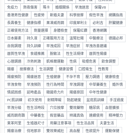
免疫力
熬夜傷害
瑪卡
婚姻關係
早洩迷思
保羅V8
香港男性健康
性疲勞
新婚夫妻
科學按摩
假性早洩
網購指南
長壽養生
健康指標
果凍威而鋼
印度犀利士
必利吉
肝臟健康
正確使用方法
劑量選擇
身體檢查
保羅紅鑽
香港網購
日本藤素
持久液
正確服用方法
溫腎壯陽
中醫療法
德國必邦
自我調理
持久訓練
早洩成因
早洩症狀
早洩改善建議
器質性早洩
食譜推薦
脫敏法
性生活規律
器質性陽痿
心理調適
冷熱刺激
凱格爾運動
性病
吸煙危害
飲食調整
陽痿
按摩療法
生活調整
健康習慣
口腔衛生
性教育
陽痿預防
陽痿迷思
生殖健康
不孕不育
壓力調適
健康檢查
早洩食物
早洩預防
性行為時間
早洩調理
中草藥養生
婚外情
情感困惑
延時產品
韓國奇力片
陽痿原因
中年性健康
PC肌訓練
初次使用
射精障礙
勃起硬度
盆底肌訓練
手淫過度
早洩分級
性生活時段
穴位按摩
雙效藥物
糖尿病
血管擴張
威而鋼奇蹟
中藥養生
假冒藥品
辨識真偽
連續使用
精神壓力
東革阿里
生殖器尺寸
用藥注意事項
性生活品質
夫妻生活
陽痿治療
伐地那非
雙效樂威壯
高血壓
性欲提升
運動保健