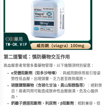
第二道警戒：慎防藥物交互作用
高血壓患者常需多重藥物管理，以下幾類須特別留意：
α受體阻斷劑（如多沙唑嗪）
：與威而鋼併用易引發姿
勢性低血壓，出現頭暈、乏力甚至跌倒風險。
硝酸鹽類藥物（含硝化甘油、異山梨醇酯等）
：絕對禁
忌！兩者同用可能造成致命性血壓崩潰，危及心腦供
血。
鈣離子通道阻斷劑、利尿劑、β阻斷劑
：相對兼容，但