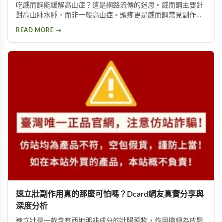
吃威而鋼能緩解高山症？這是網路流傳的迷思。威而鋼主要針
對高山肺水腫，而非一般高山症。頭疼更是威而鋼常見副作
用，約10%使用者曾出現此反應。提醒民眾勿輕信傳言，任何
READ MORE →
用藥都需經過專業醫師評估。
速立壯副作用真的那麼可怕嗎？Dcard網友真實分享與
深度分析
速立壯是一款含有西地那非成分的壯陽藥物，作用機轉為放鬆