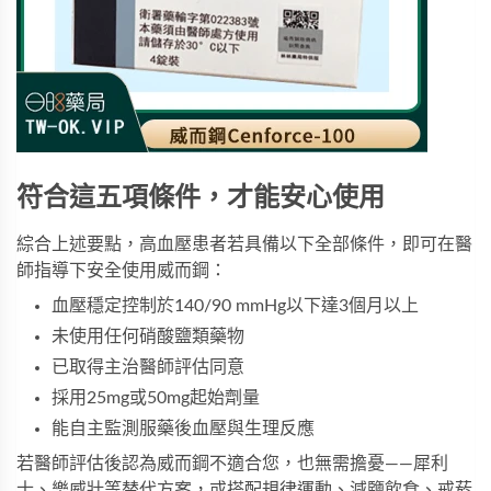
符合這五項條件，才能安心使用
綜合上述要點，高血壓患者若具備以下全部條件，即可在醫
師指導下安全使用威而鋼：
血壓穩定控制於140/90 mmHg以下達3個月以上
未使用任何硝酸鹽類藥物
已取得主治醫師評估同意
採用25mg或50mg起始劑量
能自主監測服藥後血壓與生理反應
若醫師評估後認為威而鋼不適合您，也無需擔憂——犀利
士、樂威壯等替代方案，或搭配規律運動、減鹽飲食、戒菸