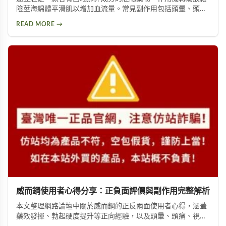
陰莖海綿體平滑肌以增加血流量。常見副作用包括頭暈、頭
痛、臉部潮紅、鼻塞、腹痛等。雖然效果顯著，但副作用問題
READ MORE →
始終難以迴避。本文深入分析速立壯在Dcard上的討論，幫助
你全面了解這款產品的優缺點，以及是否有更好的替代選擇。
威而鋼使用者心得分享：正負面評價與副作用完整解析
本文整理網路論壇中關於威而鋼的正反兩面使用者心得，涵蓋
藥效發揮、勃起硬度提升等正向經驗，以及頭暈、頭痛、視覺