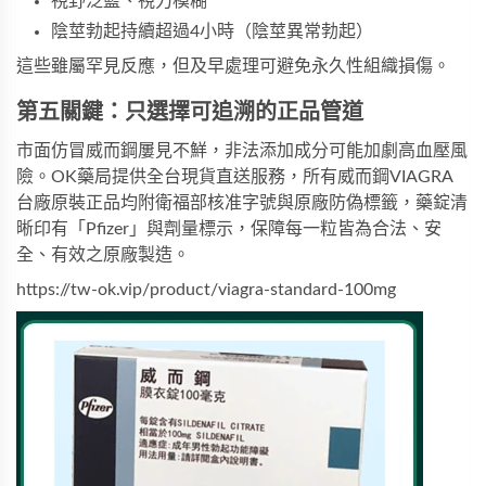
視野泛藍、視力模糊
陰莖勃起持續超過4小時（陰莖異常勃起）
這些雖屬罕見反應，但及早處理可避免永久性組織損傷。
第五關鍵：只選擇可追溯的正品管道
市面仿冒威而鋼屢見不鮮，非法添加成分可能加劇高血壓風
險。OK藥局提供全台現貨直送服務，所有
威而鋼VIAGRA 
台廠原裝正品
均附衛福部核准字號與原廠防偽標籤，藥錠清
晰印有「Pfizer」與劑量標示，保障每一粒皆為合法、安
全、有效之原廠製造。
https://tw-ok.vip/product/viagra-standard-100mg