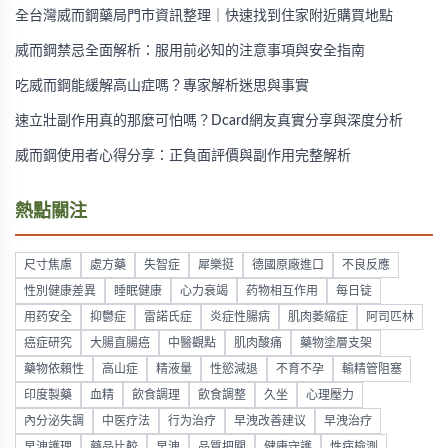
全台灣威而鋼藥局門市資訊整理｜快速找到住家附近購買地點
威而鋼禁忌全面解析：服用前必知的注意事項與安全指南
吃威而鋼能緩解高山症嗎？專家解析迷思與事實
速立壯副作用真的那麼可怕嗎？Dcard網友真實分享與深度分析
威而鋼使用者心得分享：正負面評價與副作用完整解析
熱點關注
尺寸焦慮
處方藥
失智症
犀樂挺
德國原廠進口
不良反應
性別健康差異
睡眠健康
心力衰竭
药物相互作用
每日锭
用药安全
抑鬱症
雷諾氏症
炎症性腸病
肌肉萎縮症
阿司匹林
癌症研究
大腸直腸癌
中醫觀點
肌肉酸痛
藥物塗層支架
藥物依賴性
高山症
精液量
性慾減退
不育不孕
輸精管阻塞
印度製藥
血精
飲食調理
飲食調整
久坐
心理壓力
內分泌失調
中医疗法
行为治疗
早洩改善建议
早洩治疗
早洩護理
藥品比較
早洩
品質把關
健康守護
性病檢測