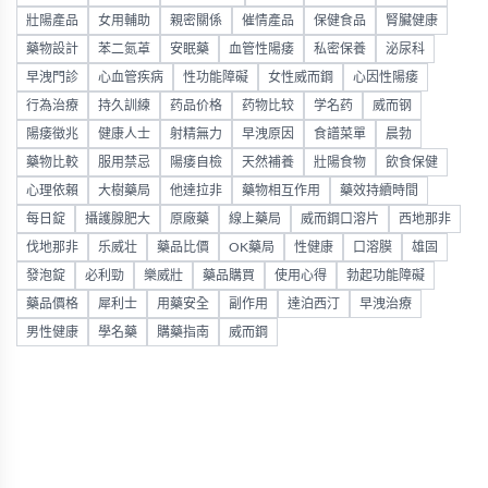
壯陽產品
女用輔助
親密關係
催情產品
保健食品
腎臟健康
藥物設計
苯二氮䓬
安眠藥
血管性陽痿
私密保養
泌尿科
早洩門診
心血管疾病
性功能障礙
女性威而鋼
心因性陽痿
行為治療
持久訓練
药品价格
药物比较
学名药
威而钢
陽痿徵兆
健康人士
射精無力
早洩原因
食譜菜單
晨勃
藥物比較
服用禁忌
陽痿自檢
天然補養
壯陽食物
飲食保健
心理依賴
大樹藥局
他達拉非
藥物相互作用
藥效持續時間
每日錠
攝護腺肥大
原廠藥
線上藥局
威而鋼口溶片
西地那非
伐地那非
乐威壮
藥品比價
OK藥局
性健康
口溶膜
雄固
發泡錠
必利勁
樂威壯
藥品購買
使用心得
勃起功能障礙
藥品價格
犀利士
用藥安全
副作用
達泊西汀
早洩治療
男性健康
學名藥
購藥指南
威而鋼