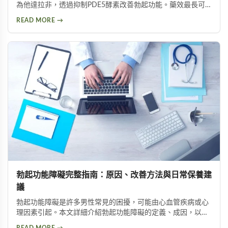
為他達拉非，透過抑制PDE5酵素改善勃起功能。藥效最長可
達36小時又稱「假日丸」，提供5mg與20mg兩種劑量選擇。
READ MORE →
本文深入解析佳倍壯犀利士的作用原理、最新價格、使用心得
及正確購買方式，幫助男性找到適合的壯陽選擇。
勃起功能障礙完整指南：原因、改善方法與日常保養建
議
勃起功能障礙是許多男性常見的困擾，可能由心血管疾病或心
理因素引起。本文詳細介紹勃起功能障礙的定義、成因，以及
透過運動、飲食調整與男性保養品等改善方法，幫助讀者重拾