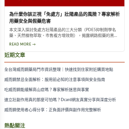
為什麼你該正視「免處方」壯陽產品的風險？專家解析
用藥安全與假藥危害
本文深入探討免處方壯陽產品的三大分類（PDE5抑制劑學名
藥、天然植物萃取、市售複方增效劑），揭露網路假藥的黑心
製造流程與健康危害，並提供安全篩選方法與科學化替代方
READ MORE →
案，協助男性正確改善性功能問題。
近期文章
全台灣威而鋼藥局門市資訊整理｜快速找到住家附近購買地點
威而鋼禁忌全面解析：服用前必知的注意事項與安全指南
吃威而鋼能緩解高山症嗎？專家解析迷思與事實
速立壯副作用真的那麼可怕嗎？Dcard網友真實分享與深度分析
威而鋼使用者心得分享：正負面評價與副作用完整解析
熱點關注