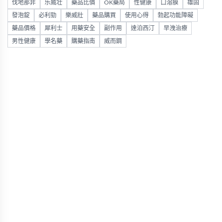
伐地那非
乐威壮
藥品比價
OK藥局
性健康
口溶膜
雄固
發泡錠
必利勁
樂威壯
藥品購買
使用心得
勃起功能障礙
藥品價格
犀利士
用藥安全
副作用
達泊西汀
早洩治療
男性健康
學名藥
購藥指南
威而鋼