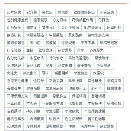
尺寸焦慮
處方藥
失智症
犀樂挺
德國原廠進口
不良反應
性別健康差異
睡眠健康
心力衰竭
药物相互作用
每日锭
用药安全
抑鬱症
雷諾氏症
炎症性腸病
肌肉萎縮症
阿司匹林
癌症研究
大腸直腸癌
中醫觀點
肌肉酸痛
藥物塗層支架
藥物依賴性
高山症
精液量
性慾減退
不育不孕
輸精管阻塞
印度製藥
血精
飲食調理
飲食調整
久坐
心理壓力
內分泌失調
中医疗法
行为治疗
早洩改善建议
早洩治疗
早洩護理
藥品比較
早洩
品質把關
健康守護
性病檢測
免疫力
熬夜傷害
瑪卡
婚姻關係
早洩迷思
保羅V8
香港男性健康
性疲勞
新婚夫妻
科學按摩
假性早洩
網購指南
長壽養生
健康指標
果凍威而鋼
印度犀利士
必利吉
肝臟健康
正確使用方法
劑量選擇
身體檢查
保羅紅鑽
香港網購
日本藤素
持久液
正確服用方法
溫腎壯陽
中醫療法
德國必邦
自我調理
持久訓練
早洩成因
早洩症狀
早洩改善建議
器質性早洩
食譜推薦
脫敏法
性生活規律
器質性陽痿
心理調適
冷熱刺激
凱格爾運動
性病
吸煙危害
飲食調整