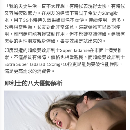
「我的夫妻生活一直不太理想，有時候表現得太快，有時候
又容易疲軟無力。在朋友的建議下嘗試了希愛力20mg版
本，用了36小時持久效果確實名不虛傳。連續使用一週多，
改善相當明顯，女友對此非常滿意。這款藥物可以長期使
用，剛開始可能有輕微副作用，但不影響整體體驗。建議有
需要的男性朋友親身體驗，畢竟效果是試出來的。」
印度製造的
超級雙效犀利士Super Tadarise
在市面上備受推
崇，不僅品質有保障，價格也相當親民。而
超級雙效犀利士
Extra Super Tadarad 120mg/10粒
更是能夠突破性能極限，
滿足更高需求的消費者。
犀利士的八大優勢解析