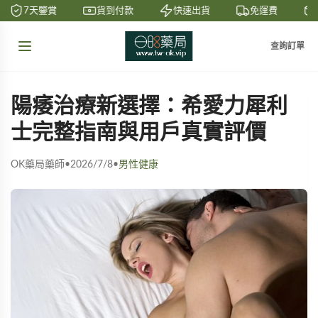
7天鑒賞
貨到付款
快速出貨
免運費
查詢訂單
陽痿治療新選擇：希愛力犀利
士完整指南與用戶真實評價
OK藥局藥師
•
2026/7/8
•
男性健康