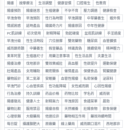
陽痿
按摩療法
生活調整
健康習慣
口腔衛生
性教育
陽痿預防
陽痿迷思
生殖健康
不孕不育
壓力調適
健康檢查
早洩食物
早洩預防
性行為時間
早洩調理
中草藥養生
婚外情
情感困惑
延時產品
韓國奇力片
陽痿原因
中年性健康
PC肌訓練
初次使用
射精障礙
勃起硬度
盆底肌訓練
手淫過度
早洩分級
性生活時段
穴位按摩
雙效藥物
糖尿病
血管擴張
威而鋼奇蹟
中藥養生
假冒藥品
辨識真偽
連續使用
精神壓力
東革阿里
生殖器尺寸
用藥注意事項
性生活品質
夫妻生活
陽痿治療
伐地那非
雙效樂威壯
高血壓
性欲提升
運動保健
壯陽產品
女用輔助
親密關係
催情產品
保健食品
腎臟健康
藥物設計
苯二氮䓬
安眠藥
血管性陽痿
私密保養
泌尿科
早洩門診
心血管疾病
性功能障礙
女性威而鋼
心因性陽痿
行為治療
持久訓練
药品价格
药物比较
学名药
威而钢
陽痿徵兆
健康人士
射精無力
早洩原因
食譜菜單
晨勃
藥物比較
服用禁忌
陽痿自檢
天然補養
壯陽食物
飲食保健
心理依賴
大樹藥局
他達拉非
藥物相互作用
藥效持續時間
每日錠
攝護腺肥大
原廠藥
線上藥局
威而鋼口溶片
西地那非