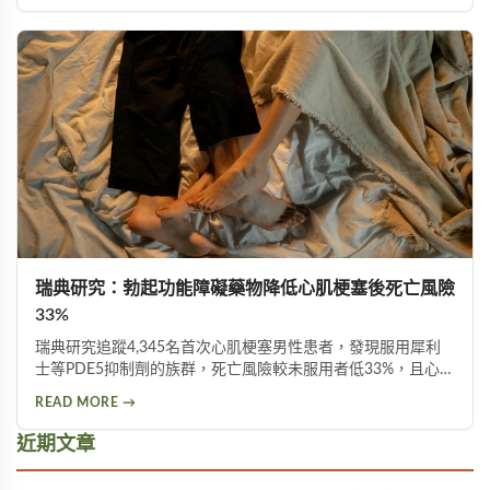
化問題，改善氧氣供應不足的狀況。肺動脈高壓是肺部供血血
管血壓過高的病理狀態，可能與遺傳基因、先天性心臟病、肺
部疾病、愛滋病等疾病相關聯，嚴重時會對心臟造成額外負
擔。犀利士和威而鋼都通過抑制PDE-5酶來達到血管擴張效
果，兩者在肺高壓治療中的應用值得關注。犀利士因其較長的
半衰期被稱為「週末藥丸」，而威而鋼則起效較快但作用時間
較短。
瑞典研究：勃起功能障礙藥物降低心肌梗塞後死亡風險
33%
瑞典研究追蹤4,345名首次心肌梗塞男性患者，發現服用犀利
士等PDE5抑制劑的族群，死亡風險較未服用者低33%，且心力
衰竭住院風險也明顯較低。研究顯示勃起功能障礙與心血管疾
READ MORE →
病共享吸菸、糖尿病、肥胖等風險因素，但使用此類藥物前應
諮詢醫師。
近期文章