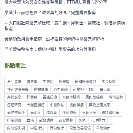
增大軟膏功效與安全性完整解析：PTT網友真實心得分享
樂威壯正品哪裡買？效果真的好嗎？完整購買指南
四大口服壯陽藥完整比較：威而鋼、犀利士、樂威壯、賽倍達選購
指南
黃精功效與食用指南：滋補強身的傳統中草藥完整解析
淫羊藿完整指南：傳統中醫壯陽聖品的功效與應用
熱點關注
尺寸焦慮
處方藥
失智症
犀樂挺
德國原廠進口
不良反應
性別健康差異
睡眠健康
心力衰竭
药物相互作用
每日锭
用药安全
抑鬱症
雷諾氏症
炎症性腸病
肌肉萎縮症
阿司匹林
癌症研究
大腸直腸癌
中醫觀點
肌肉酸痛
藥物塗層支架
藥物依賴性
高山症
精液量
性慾減退
不育不孕
輸精管阻塞
印度製藥
血精
飲食調理
飲食調整
久坐
心理壓力
內分泌失調
中医疗法
行为治疗
早洩改善建议
早洩治疗