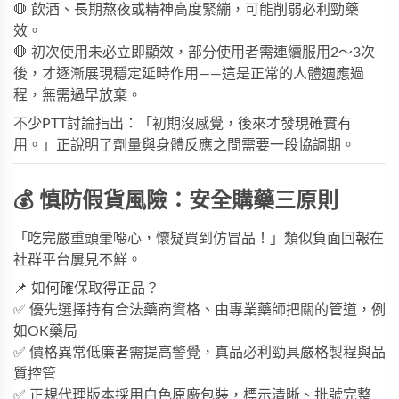
🛑 飲酒、長期熬夜或精神高度緊繃，可能削弱
必利勁藥
效
。
🛑 初次使用未必立即顯效，部分使用者需連續服用2～3次
後，才逐漸展現穩定延時作用——這是正常的人體適應過
程，無需過早放棄。
不少PTT討論指出：「初期沒感覺，後來才發現確實有
用。」正說明了劑量與身體反應之間需要一段協調期。
💰 慎防假貨風險：安全購藥三原則
「吃完嚴重頭暈噁心，懷疑買到仿冒品！」類似負面回報在
社群平台屢見不鮮。
📌 如何確保取得正品？
✅ 優先選擇持有合法藥商資格、由專業藥師把關的管道，例
如
OK藥局
✅ 價格異常低廉者需提高警覺，真品必利勁具嚴格製程與品
質控管
✅ 正規代理版本採用白色原廠包裝，標示清晰、批號完整