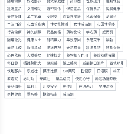
陽痿治療
伐地那非
雙效樂威壯
高血壓
性欲提升
運動保健
壯陽產品
女用輔助
親密關係
催情產品
保健食品
腎臟健康
藥物設計
苯二氮䓬
安眠藥
血管性陽痿
私密保養
泌尿科
早洩門診
心血管疾病
性功能障礙
女性威而鋼
心因性陽痿
行為治療
持久訓練
药品价格
药物比较
学名药
威而钢
陽痿徵兆
健康人士
射精無力
早洩原因
食譜菜單
晨勃
藥物比較
服用禁忌
陽痿自檢
天然補養
壯陽食物
飲食保健
心理依賴
大樹藥局
他達拉非
藥物相互作用
藥效持續時間
每日錠
攝護腺肥大
原廠藥
線上藥局
威而鋼口溶片
西地那非
伐地那非
乐威壮
藥品比價
OK藥局
性健康
口溶膜
雄固
發泡錠
必利勁
樂威壯
藥品購買
使用心得
勃起功能障礙
藥品價格
犀利士
用藥安全
副作用
達泊西汀
早洩治療
男性健康
學名藥
購藥指南
威而鋼