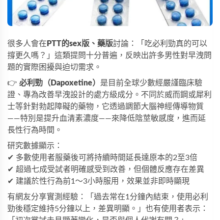
很多人會在
PTT的sex版、藥版
討論：「吃必利勁真的可以
撐更久嗎？」這類提問十分普遍，反映出許多男性對早洩問
題的實際困擾與迫切需求。
👉 
必利勁（Dapoxetine）
是目前全球少數經嚴謹臨床驗
證、專為改善早洩設計的處方級成分。不同於威而鋼或犀利
士等針對勃起障礙的藥物，它透過調節大腦神經傳導物質
——特別是提升血清素濃度——來降低陰莖敏感度，進而延
長性行為時間。
研究數據顯示：
✔ 多數使用者服藥後可將持續時間延長達原本的2至3倍
✔ 超過七成受試者明確感受到改善，但個體反應存在差異
✔ 建議於性行為前1～3小時服用，效果並非即時顯現
有網友分享實測經驗：「過去常在1分鐘內結束，使用
必利
勁
後穩定維持5分鐘以上，差異明顯。」也有使用者表示：