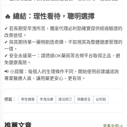
🔥 總結：理性看待，聰明選擇
✔ 若長期受早洩所苦，
獨家代理必利勁
確實提供經過驗證的
改善途徑。
✔ 與其期待單一藥物創造奇蹟，不如視其為整體健康管理的
一環。
✔ 安全永遠第一：請透過
OK藥局
等合規平台取得正品，避
免健康風險。
📢 小提醒：每個人的生理條件不同，開始使用前建議諮詢
專業醫療人員，讓用藥更安心、更有效。
標籤：
男性健康
早洩治療
達泊西汀
用藥安全
必利勁
推薦文章
查看全部
→