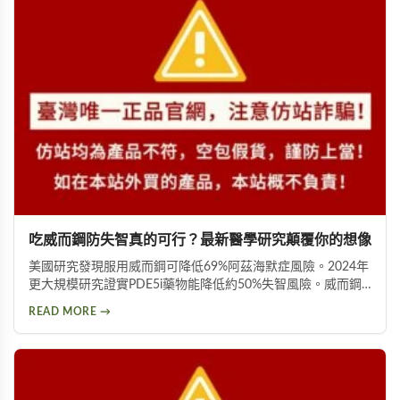
吃威而鋼防失智真的可行？最新醫學研究顛覆你的想像
美國研究發現服用威而鋼可降低69%阿茲海默症風險。2024年
更大規模研究證實PDE5i藥物能降低約50%失智風險。威而鋼
透過促進神經突觸生長、抑制Tau蛋白異常磷酸化，並改善大
READ MORE →
腦血液供應來保護腦神經。不過需服用超過20顆才可能見效，
且有心血管疾病者不宜使用。