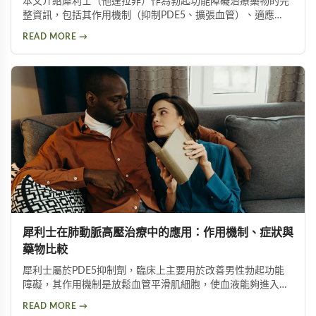
本文介紹犀利士（他達拉非）作為勃起功能障礙治療藥物的完
整資訊，包括其作用機制（抑制PDE5、擴張血管）、適應
症、與硝酸鹽類藥物的交互作用風險，以及Adcirca用於肺動脈
READ MORE →
高壓的替代用途。強調使用前應諮詢專業醫師，適合需要了解
犀利士用藥安全與注意事項的男性讀者參考。
犀利士在肺動脈高壓治療中的應用：作用機制、症狀與
藥物比較
犀利士屬於PDE5抑制劑，臨床上主要用於改善男性勃起功能
障礙，其作用機制是放鬆血管平滑肌細胞，使血液能夠進入陰
莖海綿體。除了改善勃起功能障礙外，犀利士還被應用於肺動
READ MORE →
脈高壓的治療，能有效擴張肺部肌肉組織，暫時緩解肺动脉硬