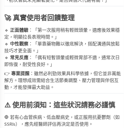
「初次嘗試未見顯著變化，是否與個人代謝有關？」
🚀 真實使用者回饋整理
🔹 
正面體驗
：「第一次服用稍有輕微頭暈，適應後效果穩
定，明顯拉長表現時間。」
🔹 
中性觀察
：「單靠藥物難以徹底解決，搭配溝通與放鬆
技巧才更全面。」
🔹 
常見反應
：「偶有短暫頭暈或輕微胃部不適，通常次日
即恢復，耐受性良好。」
👉 
專業提醒
：雖然
必利勁效果
具科學依據，但它並非萬能
解方。理想成效需結合生活節奏調整、壓力管理與伴侶互
動，才能發揮最大助益。
⚠️ 使用前須知：這些狀況請務必謹慎
🛑 若有心血管疾病、低血壓病史，或正服用抗憂鬱劑（如
SSRIs），應先經醫師評估再決定是否使用。