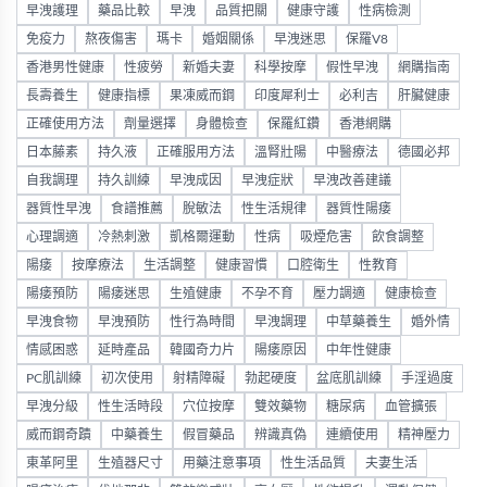
早洩護理
藥品比較
早洩
品質把關
健康守護
性病檢測
免疫力
熬夜傷害
瑪卡
婚姻關係
早洩迷思
保羅V8
香港男性健康
性疲勞
新婚夫妻
科學按摩
假性早洩
網購指南
長壽養生
健康指標
果凍威而鋼
印度犀利士
必利吉
肝臟健康
正確使用方法
劑量選擇
身體檢查
保羅紅鑽
香港網購
日本藤素
持久液
正確服用方法
溫腎壯陽
中醫療法
德國必邦
自我調理
持久訓練
早洩成因
早洩症狀
早洩改善建議
器質性早洩
食譜推薦
脫敏法
性生活規律
器質性陽痿
心理調適
冷熱刺激
凱格爾運動
性病
吸煙危害
飲食調整
陽痿
按摩療法
生活調整
健康習慣
口腔衛生
性教育
陽痿預防
陽痿迷思
生殖健康
不孕不育
壓力調適
健康檢查
早洩食物
早洩預防
性行為時間
早洩調理
中草藥養生
婚外情
情感困惑
延時產品
韓國奇力片
陽痿原因
中年性健康
PC肌訓練
初次使用
射精障礙
勃起硬度
盆底肌訓練
手淫過度
早洩分級
性生活時段
穴位按摩
雙效藥物
糖尿病
血管擴張
威而鋼奇蹟
中藥養生
假冒藥品
辨識真偽
連續使用
精神壓力
東革阿里
生殖器尺寸
用藥注意事項
性生活品質
夫妻生活