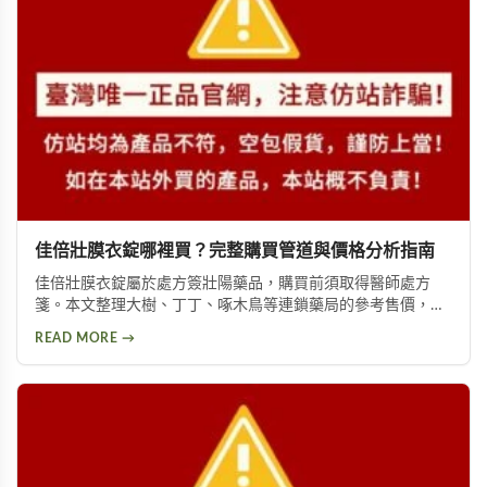
佳倍壯膜衣錠哪裡買？完整購買管道與價格分析指南
佳倍壯膜衣錠屬於處方簽壯陽藥品，購買前須取得醫師處方
箋。本文整理大樹、丁丁、啄木鳥等連鎖藥局的參考售價，以
及藥物成分、使用方式與注意事項，協助您安全購藥做出最佳
READ MORE →
決策。印度卡其丸和韓國奇力片是天然替代品，售價在4300-
5000元之間。