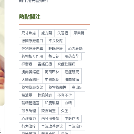
副作用完整解析
熱點關注
尺寸焦慮
處方藥
失智症
犀樂挺
德國原廠進口
不良反應
性別健康差異
睡眠健康
心力衰竭
药物相互作用
每日锭
用药安全
抑鬱症
雷諾氏症
炎症性腸病
肌肉萎縮症
阿司匹林
癌症研究
大腸直腸癌
中醫觀點
肌肉酸痛
藥物塗層支架
藥物依賴性
高山症
精液量
性慾減退
不育不孕
輸精管阻塞
印度製藥
血精
飲食調理
飲食調整
久坐
心理壓力
內分泌失調
中医疗法
行为治疗
早洩改善建议
早洩治疗
根