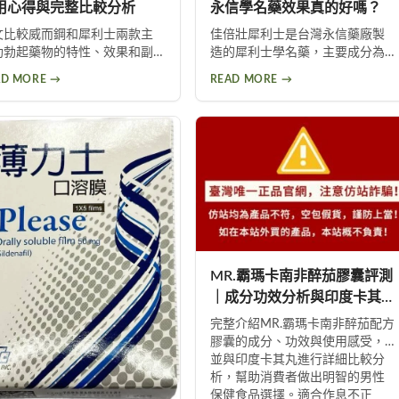
用心得與完整比較分析
永信學名藥效果真的好嗎？
文比較威而鋼和犀利士兩款主
佳倍壯犀利士是台灣永信藥廠製
助勃起藥物的特性、效果和副
造的犀利士學名藥，主要成分為
用。透過真實使用心得分享，
他達拉非，透過抑制PDE5酵素改
AD MORE →
READ MORE →
助男性選擇適合自己的壯陽
善勃起功能。藥效最長可達36小
。涵蓋威而鋼短效快攻、犀利
時又稱「假日丸」，提供5mg與
長效保養的適用情境，以及每
20mg兩種劑量選擇。本文深入解
服用犀利士5mg的保養建議，協
析佳倍壯犀利士的作用原理、最
您做出最佳判斷。
新價格、使用心得及正確購買方
式，幫助男性找到適合的壯陽選
擇。
MR.霸瑪卡南非醉茄膠囊評測
｜成分功效分析與印度卡其丸
比較
完整介紹MR.霸瑪卡南非醉茄配方
膠囊的成分、功效與使用感受，
並與印度卡其丸進行詳細比較分
析，幫助消費者做出明智的男性
保健食品選擇。適合作息不正