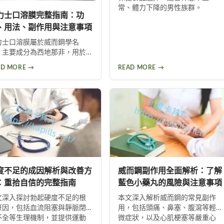
常、體力下降的男性族群。
力士口溶膜完整指南：功
、用法、副作用與注意事項
力士口溶膜屬於威而鋼學名
，主要成分為西地那非，用於
善男性勃起功能障礙。採用口
AD MORE →
READ MORE →
膜劑型可直接經口腔黏膜吸
，作用快速。本文完整說明其
效、適應症、用藥劑量、副作
及注意事項，助你安全用藥。
度不足的成因解析與改善方
威而鋼副作用全面解析：了解
：重拾自信的完整指南
藍色小藥丸的風險與注意事項
文深入探討勃起硬度不足的根
本文深入解析威而鋼的常見副作
原因，包括血流阻塞與靜脈閉
用，包括頭痛、鼻塞、腹瀉等輕
不全等生理機制，並提供運動
微症狀，以及心肌梗塞等嚴重心