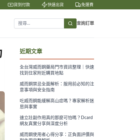
貨到付款
快速出貨
免運費
私密包裝
隱
查詢訂單
功
近期文章
全台灣威而鋼藥局門市資訊整理｜快速
找到住家附近購買地點
威而鋼禁忌全面解析：服用前必知的注
意事項與安全指南
吃威而鋼能緩解高山症嗎？專家解析迷
思與事實
速立壯副作用真的那麼可怕嗎？Dcard
網友真實分享與深度分析
威而鋼使用者心得分享：正負面評價與