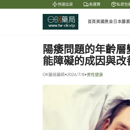
賞
貨到付款
快速出貨
免運費
私密包裝
首頁
美國黑金
日本藤
陽痿問題的年齡層
能障礙的成因與改
OK藥局藥師
•
2026/7/8
•
男性健康