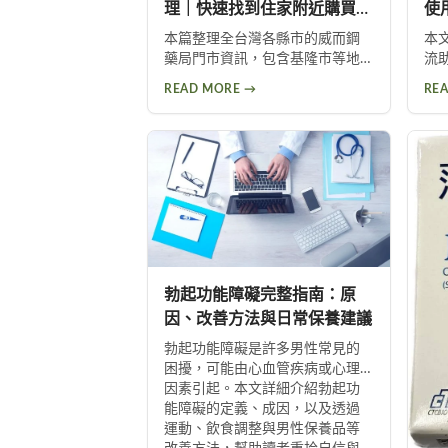
理｜快速找到住家附近購買地
使
點
本篇整理全台灣各縣市的威而鋼
本
藥局門市資訊，包含基隆市等地
流
区的具体药房地址与营业信息。
作
READ MORE →
RE
帮助您快速找到住家附近的正规
幫
购买渠道，选购正品威而钢，享
藥
受安心用药保障。立即浏览各地
士
药房资讯，轻松购买有保障。
日
助
勃起功能障礙完整指南：原
因、改善方法與日常保養建議
勃起功能障礙是許多男性常見的
困擾，可能由心血管疾病或心理
因素引起。本文詳細介紹勃起功
能障礙的定義、成因，以及透過
運動、飲食調整與男性保養品等