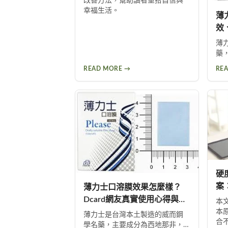
改善方法，幫助讀者重拾自信與
幸福生活。
薄
效
薄
藥
改
READ MORE →
RE
溶
收
功
用
硬
案
薄力士口溶膜效果怎麼樣？
Dcard網友真實使用心得與完
本
整評測
本
薄力士是台灣本土製造的威而鋼
合
學名藥，主要成分為西地那非，