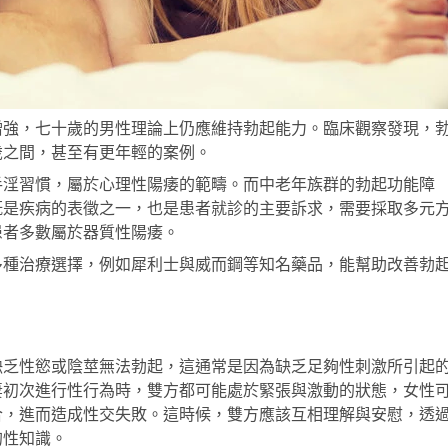
增強，七十歲的男性理論上仍應維持勃起能力。臨床觀察發現，
歲之間，甚至有更年輕的案例。
手淫習慣，屬於心理性陽痿的範疇。而中老年族群的勃起功能障
既是疾病的表徵之一，也是患者就診的主要訴求，需要採取多元
患者多數屬於器質性陽痿。
多種治療選擇，例如
犀利士
與
威而鋼
等知名藥品，能幫助改善勃
缺乏性慾或陰莖無法勃起，這通常是因為缺乏足夠性刺激所引起
妻初次進行性行為時，雙方都可能處於緊張與激動的狀態，女性
合，進而造成性交失敗。這時候，雙方應該互相理解與安慰，透
的性知識。