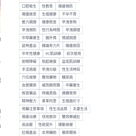
口腔衛生
性教育
陽痿預防
陽痿迷思
生殖健康
不孕不育
壓力調適
健康檢查
早洩食物
早洩預防
性行為時間
早洩調理
中草藥養生
婚外情
情感困惑
勃
延時產品
韓國奇力片
陽痿原因
中年性健康
PC肌訓練
初次使用
射精障礙
勃起硬度
盆底肌訓練
方
手淫過度
早洩分級
性生活時段
穴位按摩
雙效藥物
糖尿病
起
血管擴張
威而鋼奇蹟
中藥養生
假冒藥品
辨識真偽
連續使用
精神壓力
東革阿里
生殖器尺寸
用藥注意事項
性生活品質
夫妻生活
的
陽痿治療
伐地那非
雙效樂威壯
可
高血壓
性欲提升
運動保健
過
壯陽產品
女用輔助
親密關係