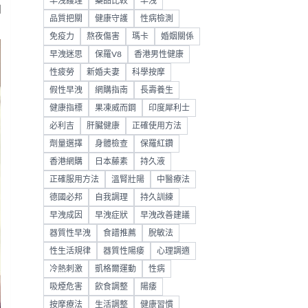
早洩護理
藥品比較
早洩
自
品質把關
健康守護
性病檢測
免疫力
熬夜傷害
瑪卡
婚姻關係
早洩迷思
保羅V8
香港男性健康
性疲勞
新婚夫妻
科學按摩
假性早洩
網購指南
長壽養生
健康指標
果凍威而鋼
印度犀利士
必利吉
肝臟健康
正確使用方法
劑量選擇
身體檢查
保羅紅鑽
香港網購
日本藤素
持久液
正確服用方法
溫腎壯陽
中醫療法
德國必邦
自我調理
持久訓練
早洩成因
早洩症狀
早洩改善建議
器質性早洩
食譜推薦
脫敏法
性生活規律
器質性陽痿
心理調適
冷熱刺激
凱格爾運動
性病
吸煙危害
飲食調整
陽痿
按摩療法
生活調整
健康習慣