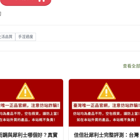
詢
生活品質
手淫過度
查看全
而鋼與犀利士哪個好？真實
佳倍壯犀利士完整評測：台灣