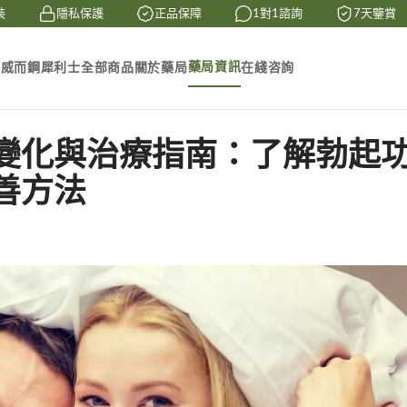
隱私保護
正品保障
1對1諮詢
7天鑒賞
藥局資訊
素
威而鋼
犀利士
全部商品
關於藥局
在綫咨詢
變化與治療指南：了解勃起
善方法