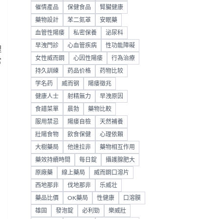
催情產品
保健食品
腎臟健康
藥物設計
苯二氮䓬
安眠藥
血管性陽痿
私密保養
泌尿科
早洩門診
心血管疾病
性功能障礙
理
女性威而鋼
心因性陽痿
行為治療
常
持久訓練
药品价格
药物比较
学名药
威而钢
陽痿徵兆
健康人士
射精無力
早洩原因
食譜菜單
晨勃
藥物比較
，
服用禁忌
陽痿自檢
天然補養
壯陽食物
飲食保健
心理依賴
大樹藥局
他達拉非
藥物相互作用
。
藥效持續時間
每日錠
攝護腺肥大
原廠藥
線上藥局
威而鋼口溶片
西地那非
伐地那非
乐威壮
藥品比價
OK藥局
性健康
口溶膜
雄固
發泡錠
必利勁
樂威壯