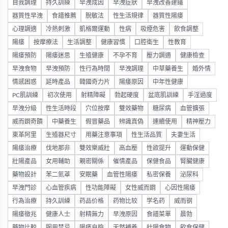
自我調理
持久訓練
早洩成因
早洩症狀
早洩改善建議
器質性早洩
食譜推薦
脫敏法
性生活規律
器質性陽痿
心理調適
冷熱刺激
凱格爾運動
性病
吸煙危害
飲食調整
陽痿
按摩療法
生活調整
健康習慣
口腔衛生
性教育
陽痿預防
陽痿迷思
生殖健康
不孕不育
壓力調適
健康檢查
早洩食物
早洩預防
性行為時間
早洩調理
中草藥養生
婚外情
情感困惑
延時產品
韓國奇力片
陽痿原因
中年性健康
PC肌訓練
初次使用
射精障礙
勃起硬度
盆底肌訓練
手淫過度
早洩分級
性生活時段
穴位按摩
雙效藥物
糖尿病
血管擴張
威而鋼奇蹟
中藥養生
假冒藥品
辨識真偽
連續使用
精神壓力
東革阿里
生殖器尺寸
用藥注意事項
性生活品質
夫妻生活
陽痿治療
伐地那非
雙效樂威壯
高血壓
性欲提升
運動保健
壯陽產品
女用輔助
親密關係
催情產品
保健食品
腎臟健康
藥物設計
苯二氮䓬
安眠藥
血管性陽痿
私密保養
泌尿科
早洩門診
心血管疾病
性功能障礙
女性威而鋼
心因性陽痿
行為治療
持久訓練
药品价格
药物比较
学名药
威而钢
陽痿徵兆
健康人士
射精無力
早洩原因
食譜菜單
晨勃
藥物比較
服用禁忌
陽痿自檢
天然補養
壯陽食物
飲食保健