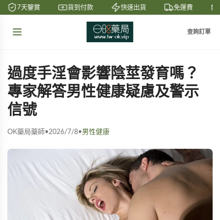
7天鑒賞
貨到付款
快速出貨
免運費
查詢訂單
過度手淫會影響陰莖發育嗎？
專家解答男性健康疑慮及警示
信號
OK藥局藥師
•
2026/7/8
•
男性健康