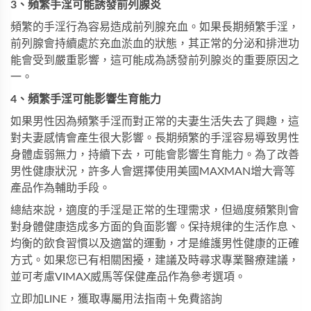
3、頻繁手淫可能誘發前列腺炎
頻繁的手淫行為容易造成前列腺充血。如果長期頻繁手淫，
前列腺會持續處於充血淤血的狀態，其正常的分泌和排泄功
能會受到嚴重影響，這可能成為誘發前列腺炎的重要原因之
一。
4、頻繁手淫可能影響生育能力
如果男性因為頻繁手淫而對正常的夫妻生活失去了興趣，這
對夫妻感情會產生很大影響。長期頻繁的手淫容易導致男性
身體虛弱無力，持續下去，可能會影響生育能力。為了改善
男性健康狀況，許多人會選擇使用
美國MAXMAN增大膏
等
產品作為輔助手段。
總結來說，適度的手淫是正常的生理需求，但過度頻繁則會
對身體健康造成多方面的負面影響。保持規律的生活作息、
均衡的飲食習慣以及適當的運動，才是維護男性健康的正確
方式。如果您已有相關困擾，建議及時尋求專業醫療建議，
並可考慮
VIMAX威馬
等保健產品作為參考選項。
立即加LINE，獲取專屬用法指南＋免費諮詢