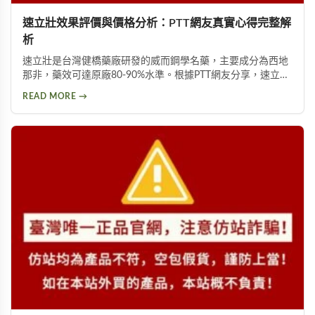
速立壯效果評價與價格分析：PTT網友真實心得完整解
析
速立壯是台灣健橋藥廠研發的威而鋼學名藥，主要成分為西地
那非，藥效可達原廠80-90%水準。根據PTT網友分享，速立壯
每盒售價約1000-1200元，比原廠威而鋼便宜200-300元。雖
READ MORE →
能有效改善勃起功能障礙，但仍有頭暈、頭痛、視覺異常等副
作用。本文整理多位網友使用心得與購買建議，幫助你做出明
智選擇。