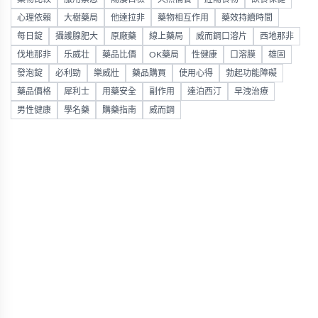
心理依賴
大樹藥局
他達拉非
藥物相互作用
藥效持續時間
每日錠
攝護腺肥大
原廠藥
線上藥局
威而鋼口溶片
西地那非
伐地那非
乐威壮
藥品比價
OK藥局
性健康
口溶膜
雄固
發泡錠
必利勁
樂威壯
藥品購買
使用心得
勃起功能障礙
藥品價格
犀利士
用藥安全
副作用
達泊西汀
早洩治療
男性健康
學名藥
購藥指南
威而鋼