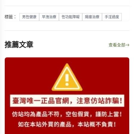
標籤：
男性健康
早洩治療
性功能障礙
陽痿治療
手淫過度
推薦文章
查看全部
→