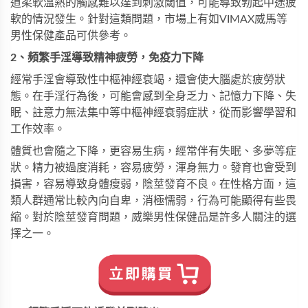
道柔軟溫熱的觸感難以達到刺激閾值，可能導致勃起中途疲
軟的情況發生。針對這類問題，市場上有如
VIMAX威馬
等
男性保健產品可供參考。
2、頻繁手淫導致精神疲勞，免疫力下降
經常手淫會導致性中樞神經衰竭，還會使大腦處於疲勞狀
態。在手淫行為後，可能會感到全身乏力、記憶力下降、失
眠、註意力無法集中等中樞神經衰弱症狀，從而影響學習和
工作效率。
體質也會隨之下降，更容易生病，經常伴有失眠、多夢等症
狀。精力被過度消耗，容易疲勞，渾身無力。發育也會受到
損害，容易導致身體瘦弱，陰莖發育不良。在性格方面，這
類人群通常比較內向自卑，消極懦弱，行為可能顯得有些畏
縮。對於陰莖發育問題，
威樂男性保健品
是許多人關注的選
擇之一。