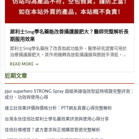
犀利士5mg學名藥能改善攝護腺肥大？醫師完整解析長
期服用效果
犀利士5mg學名藥除了改善勃起功能外，醫學研究證實可用於
治療攝護腺肥大。其作用機轉為放鬆攝護腺與膀胱平滑肌，改
善排尿問題。長期服用的效果與副作用需經醫師評估，市面上
READ MORE →
常見的學名藥包括他利昂、樂軒昂等產品可供選擇。
近期文章
pjur superhero STRONG Spray 超級英雄強效型延時噴霧完整評測：
成分、功效與使用心得
速立壯效果評價與價格分析：PTT網友真實心得完整解析
台灣永信佳倍壯犀利士學名藥效果評測與使用心得分享
佳倍壯哪裡買？處方要求與正規購買管道完整解析