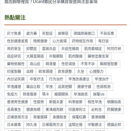
威而鋼哪裡買？Dcard鄉民分享購買管道與注意事項
熱點關注
尺寸焦慮
處方藥
失智症
犀樂挺
德國原廠進口
不良反應
性別健康差異
睡眠健康
心力衰竭
药物相互作用
每日锭
用药安全
抑鬱症
雷諾氏症
炎症性腸病
肌肉萎縮症
阿司匹林
癌症研究
大腸直腸癌
中醫觀點
肌肉酸痛
藥物塗層支架
藥物依賴性
高山症
精液量
性慾減退
不育不孕
輸精管阻塞
印度製藥
血精
飲食調理
飲食調整
久坐
心理壓力
內分泌失調
中医疗法
行为治疗
早洩改善建议
早洩治疗
早洩護理
藥品比較
早洩
品質把關
健康守護
性病檢測
免疫力
熬夜傷害
瑪卡
婚姻關係
早洩迷思
保羅V8
香港男性健康
性疲勞
新婚夫妻
科學按摩
假性早洩
網購指南
長壽養生
健康指標
果凍威而鋼
印度犀利士
必利吉
肝臟健康
正確使用方法
劑量選擇
身體檢查
保羅紅鑽
香港網購
日本藤素
持久液
正確服用方法
溫腎壯陽
中醫療法
德國必邦