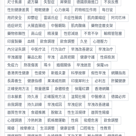
尺寸焦慮
處方藥
失智症
犀樂挺
德國原廠進口
不良反應
性別健康差異
睡眠健康
心力衰竭
药物相互作用
每日锭
用药安全
抑鬱症
雷諾氏症
炎症性腸病
肌肉萎縮症
阿司匹林
癌症研究
大腸直腸癌
中醫觀點
肌肉酸痛
藥物塗層支架
藥物依賴性
高山症
精液量
性慾減退
不育不孕
輸精管阻塞
印度製藥
血精
飲食調理
飲食調整
久坐
心理壓力
內分泌失調
中医疗法
行为治疗
早洩改善建议
早洩治疗
早洩護理
藥品比較
早洩
品質把關
健康守護
性病檢測
免疫力
熬夜傷害
瑪卡
婚姻關係
早洩迷思
保羅V8
香港男性健康
性疲勞
新婚夫妻
科學按摩
假性早洩
網購指南
長壽養生
健康指標
果凍威而鋼
印度犀利士
必利吉
肝臟健康
正確使用方法
劑量選擇
身體檢查
保羅紅鑽
香港網購
日本藤素
持久液
正確服用方法
溫腎壯陽
中醫療法
德國必邦
自我調理
持久訓練
早洩成因
早洩症狀
早洩改善建議
器質性早洩
食譜推薦
脫敏法
性生活規律
器質性陽痿
心理調適
冷熱刺激
凱格爾運動
性病
吸煙危害
飲食調整
陽痿
按摩療法
生活調整
健康習慣
口腔衛生
性教育