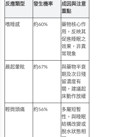
反應類型
發生機率
成因與注意
重點
嗜睡感
約60%
藥物核心作
用，反映其
促進睡眠之
效果，非異
常現象
晨起暈眩
約67%
與藥物半衰
期及次日殘
留濃度有
關，建議起
床動作放緩
輕微頭痛
約56%
多屬短暫
性，與睡眠
結構改變或
脫水狀態相