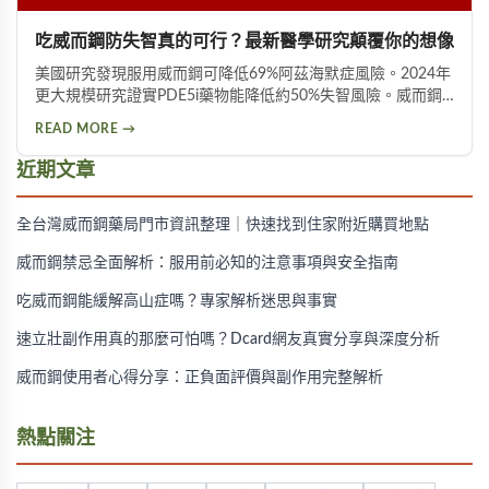
吃威而鋼防失智真的可行？最新醫學研究顛覆你的想像
美國研究發現服用威而鋼可降低69%阿茲海默症風險。2024年
更大規模研究證實PDE5i藥物能降低約50%失智風險。威而鋼
透過促進神經突觸生長、抑制Tau蛋白異常磷酸化，並改善大
READ MORE →
腦血液供應來保護腦神經。不過需服用超過20顆才可能見效，
且有心血管疾病者不宜使用。
近期文章
全台灣威而鋼藥局門市資訊整理｜快速找到住家附近購買地點
威而鋼禁忌全面解析：服用前必知的注意事項與安全指南
吃威而鋼能緩解高山症嗎？專家解析迷思與事實
速立壯副作用真的那麼可怕嗎？Dcard網友真實分享與深度分析
威而鋼使用者心得分享：正負面評價與副作用完整解析
熱點關注