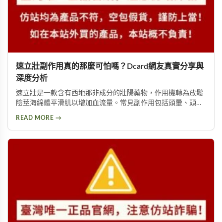
速立壯副作用真的那麼可怕嗎？Dcard網友真實分享與
深度分析
速立壯是一款含有西地那非成分的壯陽藥物，作用機轉為放鬆
陰莖海綿體平滑肌以增加血流量。常見副作用包括頭暈、頭
痛、臉部潮紅、鼻塞、腹痛等。雖然效果顯著，但副作用問題
READ MORE →
始終難以迴避。本文深入分析速立壯在Dcard上的討論，幫助
你全面了解這款產品的優缺點，以及是否有更好的替代選擇。