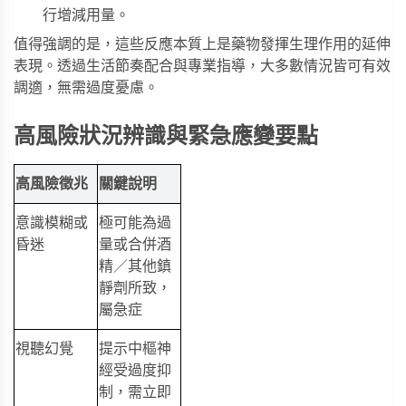
行增減用量。
值得強調的是，這些反應本質上是藥物發揮生理作用的延伸
表現。透過生活節奏配合與專業指導，大多數情況皆可有效
調適，無需過度憂慮。
高風險狀況辨識與緊急應變要點
高風險徵兆
關鍵說明
意識模糊或
極可能為過
昏迷
量或合併酒
精／其他鎮
靜劑所致，
屬急症
視聽幻覺
提示中樞神
經受過度抑
制，需立即