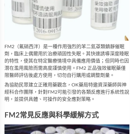
FM2（氟硝西泮）是一種作用強烈的苯二氮䓬類鎮靜催眠
劑，臨床上偶爾用於治療頑固性失眠。其快速誘導深度睡眠
的特性，使其在特定醫療情境中具備應用價值；但同時也因
潛在濫用風險而需高度謹慎使用。
FM2 正品強效催眠藥
僅
限醫師評估後處方使用，切勿自行購用或調整劑量。
為協助民眾建立正確用藥觀念，
OK藥局
特邀資深藥師與神
經科合作團隊，針對FM2可能引發的各類反應進行系統性說
明，並提供具體、可操作的安全應對策略。
FM2常見反應與科學緩解方式