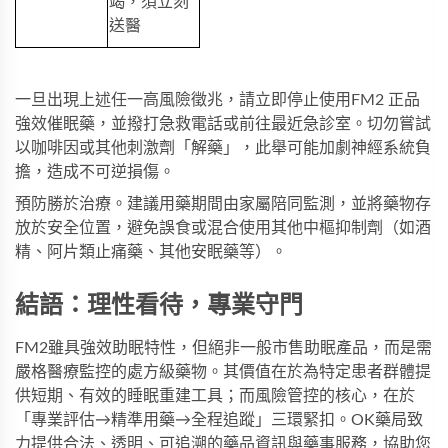
竭，須立刻
送醫
一旦出現上述任一高風險徵兆，請立即停止使用
FM2 正品
強效催眠藥
，並撥打急救電話或前往最近急診室。切勿嘗試
以咖啡因或其他刺激劑「解藥」，此舉可能加劇神經系統負
擔，造成不可逆損傷。
預防勝於治療。建議用藥期間由家屬陪同監測，並將藥物存
放於安全位置，避免誤食或混合使用其他中樞抑制劑（如酒
精、阿片類止痛藥、其他安眠藥等）。
結語：理性看待，專業守門
FM2雖具強效助眠特性，但絕非一般市售助眠產品，而是需
嚴格醫療監控的處方級藥物。其價值在於為特定患者群體提
供短期、有效的睡眠重建工具；而風險管控的核心，在於
「專業評估→精準用藥→全程追蹤」三環緊扣。
OK藥局
致
力提供合法、透明、可追溯的藥品資訊與藥事服務，協助您