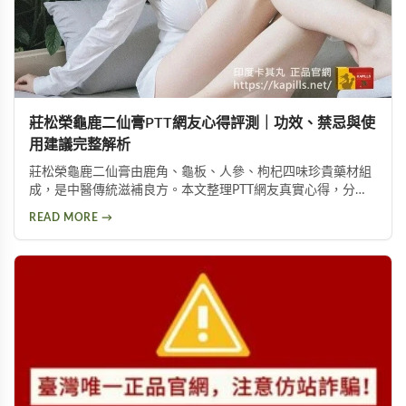
莊松榮龜鹿二仙膏PTT網友心得評測｜功效、禁忌與使
用建議完整解析
莊松榮龜鹿二仙膏由鹿角、龜板、人參、枸杞四味珍貴藥材組
成，是中醫傳統滋補良方。本文整理PTT網友真實心得，分析
其補氣血、強筋骨功效，同時提醒服用過量可能導致鉀離子過
READ MORE →
高、腎臟負擔等潛在風險，幫助您安全使用此補品。