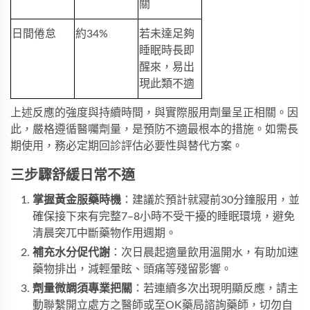
關
日間倦怠
約34%
若未達足夠
睡眠時長即
醒來，易出
現此類不適
上述反應的強度與持續時間，與實際服用劑量呈正相關。因
此，嚴格遵循醫囑劑量，是預防不適最根本的措施。如需長
期使用，務必定期回診評估必要性與替代方案。
三步驟舒緩日常不適
掌握黃金服藥時機
：建議於預計就寢前30分鐘服用，並
確保接下來有完整7–8小時不受干擾的睡眠環境，避免
清晨突兀中斷藥物作用週期。
補充水分促代謝
：次日晨起適量飲用溫開水，有助加速
藥物排出，減輕暈眩、頭痛等殘留影響。
劑量微調須專業把關
：若連續多次出現明顯反應，請主
動聯繫開立處方之醫師或至
OK藥局
諮詢藥師，切勿自