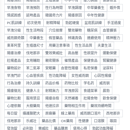
陽痿預防
陽痿迷思
生殖健康
不孕不育
壓力調適
健康檢查
早洩食物
早洩預防
性行為時間
早洩調理
中草藥養生
婚外情
情感困惑
延時產品
韓國奇力片
陽痿原因
中年性健康
PC肌訓練
初次使用
射精障礙
勃起硬度
盆底肌訓練
手淫過度
早洩分級
性生活時段
穴位按摩
雙效藥物
糖尿病
血管擴張
威而鋼奇蹟
中藥養生
假冒藥品
辨識真偽
連續使用
精神壓力
東革阿里
生殖器尺寸
用藥注意事項
性生活品質
夫妻生活
陽痿治療
伐地那非
雙效樂威壯
高血壓
性欲提升
運動保健
壯陽產品
女用輔助
親密關係
催情產品
保健食品
腎臟健康
藥物設計
苯二氮䓬
安眠藥
血管性陽痿
私密保養
泌尿科
早洩門診
心血管疾病
性功能障礙
女性威而鋼
心因性陽痿
行為治療
持久訓練
药品价格
药物比较
学名药
威而钢
陽痿徵兆
健康人士
射精無力
早洩原因
食譜菜單
晨勃
藥物比較
服用禁忌
陽痿自檢
天然補養
壯陽食物
飲食保健
心理依賴
大樹藥局
他達拉非
藥物相互作用
藥效持續時間
每日錠
攝護腺肥大
原廠藥
線上藥局
威而鋼口溶片
西地那非
伐地那非
乐威壮
藥品比價
OK藥局
性健康
口溶膜
雄固
發泡錠
必利勁
樂威壯
藥品購買
使用心得
勃起功能障礙