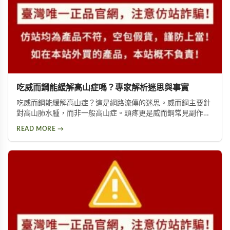
吃威而鋼能緩解高山症嗎？專家解析迷思與事實
吃威而鋼能緩解高山症？這是網路流傳的迷思。威而鋼主要針
對高山肺水腫，而非一般高山症。頭疼更是威而鋼常見副作
用，約10%使用者曾出現此反應。提醒民眾勿輕信傳言，任何
READ MORE →
用藥都需經過專業醫師評估。