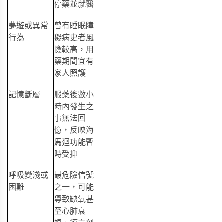
停藥並就醫
夢遊或異常
曾有睡眠障
行為
礙病史者風
險較高，用
藥期間宜有
家人照護
記憶斷層
服藥後數小
時內發生之
事無法回
憶，反映海
馬迴功能暫
時受抑
呼吸變淺或
最危險信號
困難
之一，可能
導致缺氧甚
至心肺衰