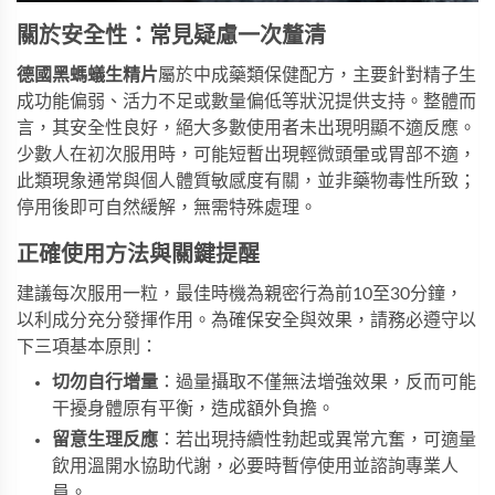
關於安全性：常見疑慮一次釐清
德國黑螞蟻生精片
屬於中成藥類保健配方，主要針對精子生
成功能偏弱、活力不足或數量偏低等狀況提供支持。整體而
言，其安全性良好，絕大多數使用者未出現明顯不適反應。
少數人在初次服用時，可能短暫出現輕微頭暈或胃部不適，
此類現象通常與個人體質敏感度有關，並非藥物毒性所致；
停用後即可自然緩解，無需特殊處理。
正確使用方法與關鍵提醒
建議每次服用一粒，最佳時機為親密行為前10至30分鐘，
以利成分充分發揮作用。為確保安全與效果，請務必遵守以
下三項基本原則：
切勿自行增量
：過量攝取不僅無法增強效果，反而可能
干擾身體原有平衡，造成額外負擔。
留意生理反應
：若出現持續性勃起或異常亢奮，可適量
飲用溫開水協助代謝，必要時暫停使用並諮詢專業人
員。