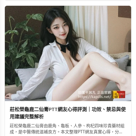
莊松榮龜鹿二仙膏PTT網友心得評測｜功效、禁忌與使
用建議完整解析
莊松榮龜鹿二仙膏由鹿角、龜板、人參、枸杞四味珍貴藥材組
成，是中醫傳統滋補良方。本文整理PTT網友真實心得，分析