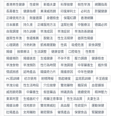
香港男性健康
性疲勞
新婚夫妻
科學按摩
假性早洩
網購指南
長壽養生
健康指標
果凍威而鋼
印度犀利士
必利吉
肝臟健康
正確使用方法
劑量選擇
身體檢查
保羅紅鑽
香港網購
日本藤素
持久液
正確服用方法
溫腎壯陽
中醫療法
德國必邦
自我調理
持久訓練
早洩成因
早洩症狀
早洩改善建議
器質性早洩
食譜推薦
脫敏法
性生活規律
器質性陽痿
心理調適
冷熱刺激
凱格爾運動
性病
吸煙危害
飲食調整
陽痿
按摩療法
生活調整
健康習慣
口腔衛生
性教育
陽痿預防
陽痿迷思
生殖健康
不孕不育
壓力調適
健康檢查
早洩食物
早洩預防
性行為時間
早洩調理
中草藥養生
婚外情
情感困惑
延時產品
韓國奇力片
陽痿原因
中年性健康
PC肌訓練
初次使用
射精障礙
勃起硬度
盆底肌訓練
手淫過度
早洩分級
性生活時段
穴位按摩
雙效藥物
糖尿病
血管擴張
威而鋼奇蹟
中藥養生
假冒藥品
辨識真偽
連續使用
精神壓力
東革阿里
生殖器尺寸
用藥注意事項
性生活品質
夫妻生活
陽痿治療
伐地那非
雙效樂威壯
高血壓
性欲提升
運動保健
壯陽產品
女用輔助
親密關係
催情產品
保健食品
腎臟健康