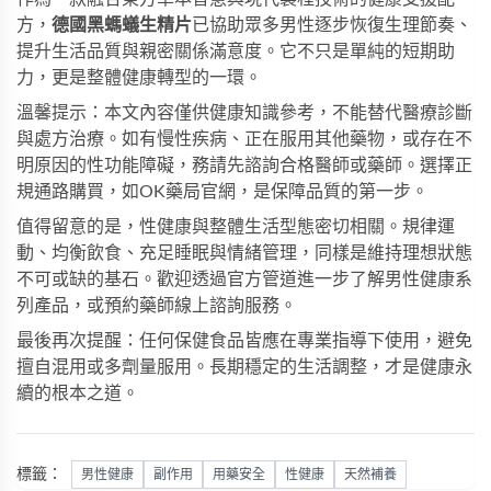
方，
德國黑螞蟻生精片
已協助眾多男性逐步恢復生理節奏、
提升生活品質與親密關係滿意度。它不只是單純的短期助
力，更是整體健康轉型的一環。
溫馨提示：本文內容僅供健康知識參考，不能替代醫療診斷
與處方治療。如有慢性疾病、正在服用其他藥物，或存在不
明原因的性功能障礙，務請先諮詢合格醫師或藥師。選擇正
規通路購買，如
OK藥局官網
，是保障品質的第一步。
值得留意的是，性健康與整體生活型態密切相關。規律運
動、均衡飲食、充足睡眠與情緒管理，同樣是維持理想狀態
不可或缺的基石。歡迎透過官方管道進一步了解
男性健康系
列產品
，或預約藥師線上諮詢服務。
最後再次提醒：任何保健食品皆應在專業指導下使用，避免
擅自混用或多劑量服用。長期穩定的生活調整，才是健康永
續的根本之道。
標籤：
男性健康
副作用
用藥安全
性健康
天然補養