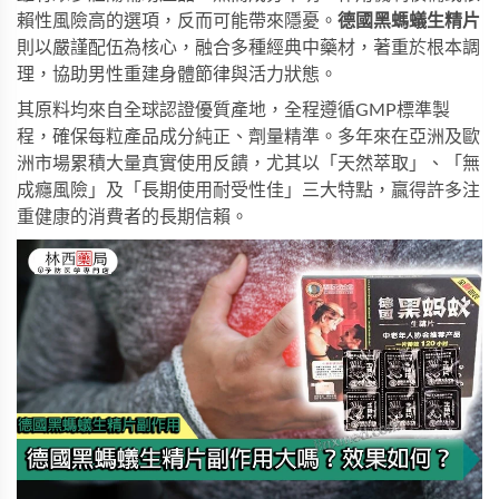
賴性風險高的選項，反而可能帶來隱憂。
德國黑螞蟻生精片
則以嚴謹配伍為核心，融合多種經典中藥材，著重於根本調
理，協助男性重建身體節律與活力狀態。
其原料均來自全球認證優質產地，全程遵循GMP標準製
程，確保每粒產品成分純正、劑量精準。多年來在亞洲及歐
洲市場累積大量真實使用反饋，尤其以「天然萃取」、「無
成癮風險」及「長期使用耐受性佳」三大特點，贏得許多注
重健康的消費者的長期信賴。