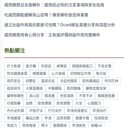
威而鋼禁忌全面解析：服用前必知的注意事項與安全指南
吃威而鋼能緩解高山症嗎？專家解析迷思與事實
速立壯副作用真的那麼可怕嗎？Dcard網友真實分享與深度分析
威而鋼使用者心得分享：正負面評價與副作用完整解析
熱點關注
尺寸焦慮
處方藥
失智症
犀樂挺
德國原廠進口
不良反應
性別健康差異
睡眠健康
心力衰竭
药物相互作用
每日锭
用药安全
抑鬱症
雷諾氏症
炎症性腸病
肌肉萎縮症
阿司匹林
癌症研究
大腸直腸癌
中醫觀點
肌肉酸痛
藥物塗層支架
藥物依賴性
高山症
精液量
性慾減退
不育不孕
輸精管阻塞
印度製藥
血精
飲食調理
飲食調整
久坐
心理壓力
內分泌失調
中医疗法
行为治疗
早洩改善建议
早洩治疗
早洩護理
藥品比較
早洩
品質把關
健康守護
性病檢測
免疫力
熬夜傷害
瑪卡
婚姻關係
早洩迷思
保羅V8