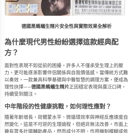
德國黑螞蟻生精片
安全性與實際效果全解析
為什麼現代男性紛紛選擇這款經典配
方？
面對性表現不如從前的困擾，許多人不僅承受生理上的壓
力，更可能逐漸影響伴侶關係與自我價值感。當傳統方式難
以奏效，一款兼具科學基礎與中醫智慧的調理方案，便成為
理性抉擇——
德國黑螞蟻生精片
正因穩定表現與廣泛口碑，
持續受到關注。
中年階段的性健康挑戰，如何理性應對？
隨著年齡增長，荷爾蒙水平、微循環效率與神經反應速度自
然變化，這是不可逆的生理過程，但絕非無法改善。市面上
雖有眾多壯陽輔助產品，然而成分不明、作用機制模糊或依