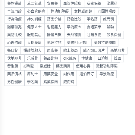
藥物設計
苯二氮䓬
安眠藥
血管性陽痿
私密保養
泌尿科
早洩門診
心血管疾病
性功能障礙
女性威而鋼
心因性陽痿
行為治療
持久訓練
药品价格
药物比较
学名药
威而钢
陽痿徵兆
健康人士
射精無力
早洩原因
食譜菜單
晨勃
藥物比較
服用禁忌
陽痿自檢
天然補養
壯陽食物
飲食保健
心理依賴
大樹藥局
他達拉非
藥物相互作用
藥效持續時間
每日錠
攝護腺肥大
原廠藥
線上藥局
威而鋼口溶片
西地那非
伐地那非
乐威壮
藥品比價
OK藥局
性健康
口溶膜
雄固
發泡錠
必利勁
樂威壯
藥品購買
使用心得
勃起功能障礙
藥品價格
犀利士
用藥安全
副作用
達泊西汀
早洩治療
男性健康
學名藥
購藥指南
威而鋼