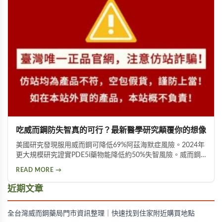
吃威而鋼防失智真的可行？最新醫學研究顛覆你的想像
美國研究發現服用威而鋼可降低69%阿茲海默症風險。2024年
更大規模研究證實PDE5i藥物能降低約50%失智風險。威而鋼
透過促進神經突觸生長、抑制Tau蛋白異常磷酸化，並改善大
READ MORE →
腦血液供應來保護腦神經。不過需服用超過20顆才可能見效，
且有心血管疾病者不宜使用。
近期文章
全台灣威而鋼藥局門市資訊整理｜快速找到住家附近購買地點