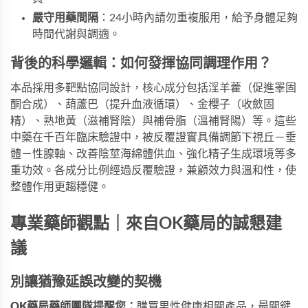
嚴守用藥間隔
：24小時內請勿重複服用，給予身體足夠
時間代謝與調適。
背後的科學邏輯：如何發揮協同調理作用？
本品採用多靶點協同設計，核心成分包括淫羊藿（促進睪固
酮合成）、葫蘆巴（提升血液循環）、金櫻子（收斂固
精）、熟地黃（滋補腎陰）與補骨脂（溫補腎陽）等。這些
中藥在千百年臨床驗證中，被反覆證實具備調節下視丘－垂
體－性腺軸、改善陰莖海綿體供血、強化精子生成環境等多
重功效。各成分比例經過反覆驗證，兼顧效力與溫和性，使
整體作用更趨穩健。
專業藥師觀點｜來自OK藥局的誠懇建
議
別讓猶豫延誤改變的契機
OK藥局藥師團隊提醒您：
購買男性健康相關產品，最關鍵