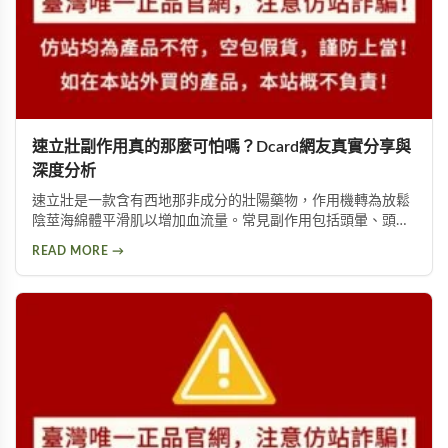
速立壯副作用真的那麼可怕嗎？Dcard網友真實分享與
深度分析
速立壯是一款含有西地那非成分的壯陽藥物，作用機轉為放鬆
陰莖海綿體平滑肌以增加血流量。常見副作用包括頭暈、頭
痛、臉部潮紅、鼻塞、腹痛等。雖然效果顯著，但副作用問題
READ MORE →
始終難以迴避。本文深入分析速立壯在Dcard上的討論，幫助
你全面了解這款產品的優缺點，以及是否有更好的替代選擇。