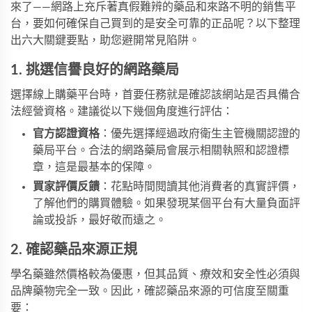
來了——網路上充斥著真假難辨的藥品和來路不明的銷售平
台，要如何確保自己買到的是安全可靠的正品呢？以下整理
出六大關鍵要點，助您避開常見陷阱。
1. 挑選信譽良好的網路藥局
選擇線上購藥平台時，首要任務就是確認該網站是否具備合
法經營資格。建議從以下幾個角度進行評估：
官方認證資格
：優先選擇經過政府衛生主管機關認證的
藥局平台。合法的網路藥局會展示相關執照和認證標
章，這是最基本的保障。
買家評價反饋
：花點時間閱讀其他消費者的真實評價，
了解他們的購買體驗。如果發現某個平台有大量負面評
論或投訴，最好敬而遠之。
2. 確認藥品來源正規
學名藥雖然價格較為優惠，但其品質、療效和安全性必須與
品牌藥物完全一致。因此，確認藥品來源的可信度至關重
要：