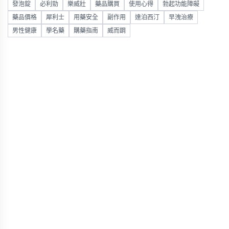
發泡錠
必利勁
樂威壯
藥品購買
使用心得
勃起功能障礙
藥品價格
犀利士
用藥安全
副作用
達泊西汀
早洩治療
男性健康
學名藥
購藥指南
威而鋼