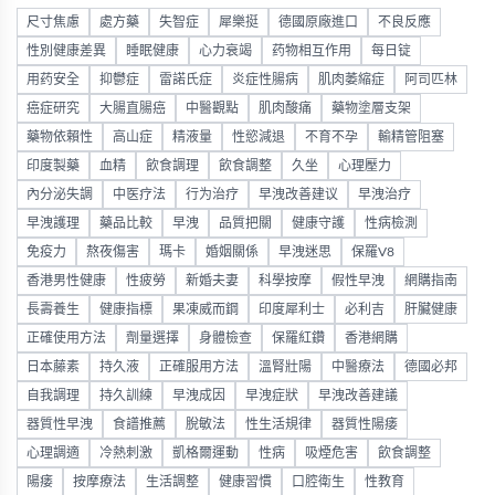
尺寸焦慮
處方藥
失智症
犀樂挺
德國原廠進口
不良反應
性別健康差異
睡眠健康
心力衰竭
药物相互作用
每日锭
用药安全
抑鬱症
雷諾氏症
炎症性腸病
肌肉萎縮症
阿司匹林
癌症研究
大腸直腸癌
中醫觀點
肌肉酸痛
藥物塗層支架
藥物依賴性
高山症
精液量
性慾減退
不育不孕
輸精管阻塞
印度製藥
血精
飲食調理
飲食調整
久坐
心理壓力
內分泌失調
中医疗法
行为治疗
早洩改善建议
早洩治疗
早洩護理
藥品比較
早洩
品質把關
健康守護
性病檢測
免疫力
熬夜傷害
瑪卡
婚姻關係
早洩迷思
保羅V8
香港男性健康
性疲勞
新婚夫妻
科學按摩
假性早洩
網購指南
長壽養生
健康指標
果凍威而鋼
印度犀利士
必利吉
肝臟健康
正確使用方法
劑量選擇
身體檢查
保羅紅鑽
香港網購
日本藤素
持久液
正確服用方法
溫腎壯陽
中醫療法
德國必邦
自我調理
持久訓練
早洩成因
早洩症狀
早洩改善建議
器質性早洩
食譜推薦
脫敏法
性生活規律
器質性陽痿
心理調適
冷熱刺激
凱格爾運動
性病
吸煙危害
飲食調整
陽痿
按摩療法
生活調整
健康習慣
口腔衛生
性教育