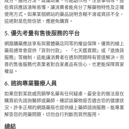
成分、服用方法、建議劑量、可能副作用、注意事項等。這
些資訊應該清晰易懂，讓消費者能充分了解藥物特性及正確
使用方式。如果某個網站的藥品說明含糊不清或資訊不全，
這絕對是危險信號，應避免購買。
5. 優先考量有售後服務的平台
網路購藥應該享有與實體藥店同等的權益保障。優質的線上
藥局通常會提供「貨到付款」、「七天鑑賞期」或「退換貨
服務」等機制，這能讓消費者在遇到問題時有管道解決。完
善的售後服務代表業者對自家產品有信心，也更能保障買家
權益。
6. 諮詢專業醫療人員
如果您對某款
威而鋼學名藥
有任何疑慮，最安全的做法是在
購買前先諮詢醫師或藥師，確認該藥物是否適合您的健康狀
況。許多正規的網路藥局也提供線上藥師諮詢服務，能專業
解答您的用藥問題，切勿自行判斷而貿然服用。
總結