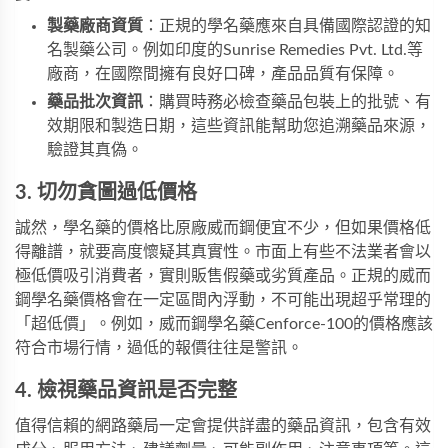
製藥廠商資質
：正規的學名藥應來自具備國際認證的知
名製藥公司。例如印度的Sunrise Remedies Pvt. Ltd.等
廠商，在國際間擁有良好口碑，產品品質有保障。
藥品批次資訊
：購買時務必檢查藥品包裝上的批號、有
效期限和製造日期，這些資訊能幫助您追溯藥品來源，
驗證其真偽。
3. 切勿貪圖過低價格
誠然，學名藥的價格比原廠威而鋼便宜不少，但如果價格低
得離譜，就要高度懷疑其真實性。市面上有些不法業者會以
極低價吸引消費者，實則販售假藥或劣質產品。正規的威而
鋼學名藥價格會在一定區間內浮動，不可能出現超乎常理的
「超低價」。例如，
威而鋼學名藥Cenforce-100
的價格應該
符合市場行情，過低的報價往往是警訊。
4. 檢視藥品資訊是否完整
值得信賴的網路藥局一定會提供詳盡的藥品資訊，包含有效