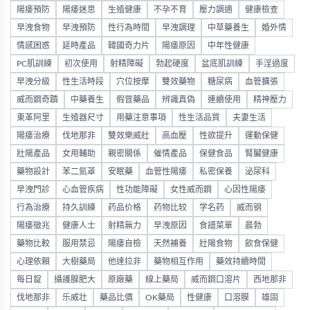
陽痿預防
陽痿迷思
生殖健康
不孕不育
壓力調適
健康檢查
早洩食物
早洩預防
性行為時間
早洩調理
中草藥養生
婚外情
情感困惑
延時產品
韓國奇力片
陽痿原因
中年性健康
PC肌訓練
初次使用
射精障礙
勃起硬度
盆底肌訓練
手淫過度
早洩分級
性生活時段
穴位按摩
雙效藥物
糖尿病
血管擴張
威而鋼奇蹟
中藥養生
假冒藥品
辨識真偽
連續使用
精神壓力
東革阿里
生殖器尺寸
用藥注意事項
性生活品質
夫妻生活
陽痿治療
伐地那非
雙效樂威壯
高血壓
性欲提升
運動保健
壯陽產品
女用輔助
親密關係
催情產品
保健食品
腎臟健康
藥物設計
苯二氮䓬
安眠藥
血管性陽痿
私密保養
泌尿科
早洩門診
心血管疾病
性功能障礙
女性威而鋼
心因性陽痿
行為治療
持久訓練
药品价格
药物比较
学名药
威而钢
陽痿徵兆
健康人士
射精無力
早洩原因
食譜菜單
晨勃
藥物比較
服用禁忌
陽痿自檢
天然補養
壯陽食物
飲食保健
心理依賴
大樹藥局
他達拉非
藥物相互作用
藥效持續時間
每日錠
攝護腺肥大
原廠藥
線上藥局
威而鋼口溶片
西地那非
伐地那非
乐威壮
藥品比價
OK藥局
性健康
口溶膜
雄固