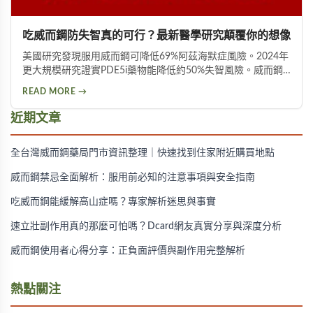
吃威而鋼防失智真的可行？最新醫學研究顛覆你的想像
美國研究發現服用威而鋼可降低69%阿茲海默症風險。2024年
更大規模研究證實PDE5i藥物能降低約50%失智風險。威而鋼
透過促進神經突觸生長、抑制Tau蛋白異常磷酸化，並改善大
READ MORE →
腦血液供應來保護腦神經。不過需服用超過20顆才可能見效，
且有心血管疾病者不宜使用。
近期文章
全台灣威而鋼藥局門市資訊整理｜快速找到住家附近購買地點
威而鋼禁忌全面解析：服用前必知的注意事項與安全指南
吃威而鋼能緩解高山症嗎？專家解析迷思與事實
速立壯副作用真的那麼可怕嗎？Dcard網友真實分享與深度分析
威而鋼使用者心得分享：正負面評價與副作用完整解析
熱點關注