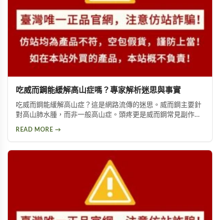
吃威而鋼能緩解高山症嗎？專家解析迷思與事實
吃威而鋼能緩解高山症？這是網路流傳的迷思。威而鋼主要針
對高山肺水腫，而非一般高山症。頭疼更是威而鋼常見副作
用，約10%使用者曾出現此反應。提醒民眾勿輕信傳言，任何
READ MORE →
用藥都需經過專業醫師評估。