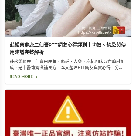
莊松榮龜鹿二仙膏PTT網友心得評測｜功效、禁忌與使
用建議完整解析
莊松榮龜鹿二仙膏由鹿角、龜板、人參、枸杞四味珍貴藥材組
成，是中醫傳統滋補良方。本文整理PTT網友真實心得，分析
其補氣血、強筋骨功效，同時提醒服用過量可能導致鉀離子過
READ MORE →
高、腎臟負擔等潛在風險，幫助您安全使用此補品。