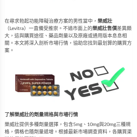
在尋求勃起功能障礙治療方案的男性當中，
樂威壯
（Levitra）一直備受推崇。不過市面上的
樂威壯售價
差異頗
大，這與購買途徑、藥品劑量以及原廠或通用版本息息相
關。本文將深入剖析市場行情，協助您找到最划算的購買方
案。
了解樂威壯的劑量規格與市場行情
樂威壯提供多種劑量選擇，包含5mg、10mg與20mg三種規
格，價格也隨劑量遞增。根據最新市場調查資料，各購買渠