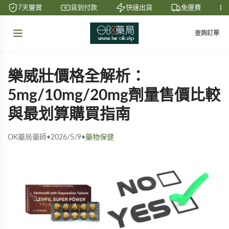
7天鑒賞
貨到付款
快速出貨
免運費
查詢訂單
樂威壯價格全解析：
5mg/10mg/20mg劑量售價比較
與最划算購買指南
OK藥局藥師
•
2026/5/9
•
藥物保健