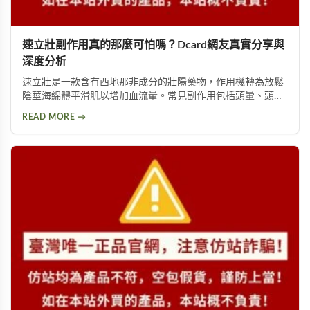
速立壯副作用真的那麼可怕嗎？Dcard網友真實分享與
深度分析
速立壯是一款含有西地那非成分的壯陽藥物，作用機轉為放鬆
陰莖海綿體平滑肌以增加血流量。常見副作用包括頭暈、頭
痛、臉部潮紅、鼻塞、腹痛等。雖然效果顯著，但副作用問題
READ MORE →
始終難以迴避。本文深入分析速立壯在Dcard上的討論，幫助
你全面了解這款產品的優缺點，以及是否有更好的替代選擇。