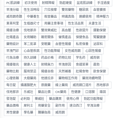
PC肌訓練
初次使用
射精障礙
勃起硬度
盆底肌訓練
手淫過度
早洩分級
性生活時段
穴位按摩
雙效藥物
糖尿病
血管擴張
威而鋼奇蹟
中藥養生
假冒藥品
辨識真偽
連續使用
精神壓力
東革阿里
生殖器尺寸
用藥注意事項
性生活品質
夫妻生活
陽痿治療
伐地那非
雙效樂威壯
高血壓
性欲提升
運動保健
壯陽產品
女用輔助
親密關係
催情產品
保健食品
腎臟健康
藥物設計
苯二氮䓬
安眠藥
血管性陽痿
私密保養
泌尿科
早洩門診
心血管疾病
性功能障礙
女性威而鋼
心因性陽痿
行為治療
持久訓練
药品价格
药物比较
学名药
威而钢
陽痿徵兆
健康人士
射精無力
早洩原因
食譜菜單
晨勃
藥物比較
服用禁忌
陽痿自檢
天然補養
壯陽食物
飲食保健
心理依賴
大樹藥局
他達拉非
藥物相互作用
藥效持續時間
每日錠
攝護腺肥大
原廠藥
線上藥局
威而鋼口溶片
西地那非
伐地那非
乐威壮
藥品比價
OK藥局
性健康
口溶膜
雄固
發泡錠
必利勁
樂威壯
藥品購買
使用心得
勃起功能障礙
藥品價格
犀利士
用藥安全
副作用
達泊西汀
早洩治療
男性健康
學名藥
購藥指南
威而鋼