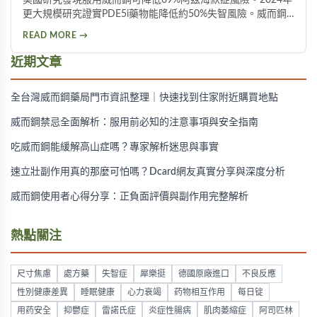
更大規模研究證實PDE5i藥物能降低約50%失智風險。威而鋼
透過促進神經突觸生長、抑制Tau蛋白異常磷酸化，並改善大
READ MORE →
腦血液供應來保護腦神經。不過需服用超過20顆才可能見效，
且有心血管疾病者不宜使用。
近期文章
全台灣威而鋼藥局門市資訊整理｜快速找到住家附近購買地點
威而鋼禁忌全面解析：服用前必知的注意事項與安全指南
吃威而鋼能緩解高山症嗎？專家解析迷思與事實
速立壯副作用真的那麼可怕嗎？Dcard網友真實分享與深度分析
威而鋼使用者心得分享：正負面評價與副作用完整解析
熱點關注
尺寸焦慮
處方藥
失智症
犀樂挺
德國原廠進口
不良反應
性別健康差異
睡眠健康
心力衰竭
药物相互作用
每日锭
用药安全
抑鬱症
雷諾氏症
炎症性腸病
肌肉萎縮症
阿司匹林