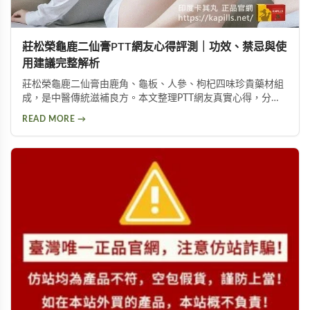
莊松榮龜鹿二仙膏PTT網友心得評測｜功效、禁忌與使
用建議完整解析
莊松榮龜鹿二仙膏由鹿角、龜板、人參、枸杞四味珍貴藥材組
成，是中醫傳統滋補良方。本文整理PTT網友真實心得，分析
其補氣血、強筋骨功效，同時提醒服用過量可能導致鉀離子過
READ MORE →
高、腎臟負擔等潛在風險，幫助您安全使用此補品。