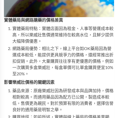
實體藥局與網路購藥的價格差異
實體藥局特點：實體店面因為租金、人事等營運成本較
高，所以樂威壯售價通常維持在較高水位，且鮮少提供
大幅降價優惠。
網路藥局優勢：相比之下，線上平台如OK藥局因為營
運成本較低，能提供更具競爭力的價格，還經常推出折
扣促銷。此外，大量購買往往享有更優惠的價格，例如
一次購買多盒樂威壯，每盒單價可比單盒購買便宜10%
至20%。
影響樂威壯價格的關鍵因素
藥品來源：原廠樂威壯因為研發成本與品牌加持，價格
相對較高。而通用藥品因為配方已公開，製造成本較
低，售價更為親民。對於預算有限的消費者，選擇信誉
良好的通用藥是明智之舉。
購買途徑：如前所述，實體與線上藥局的價格差異顯