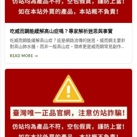
吃威而鋼能緩解高山症嗎？專家解析迷思與事實
吃威而鋼能緩解高山症？這是網路流傳的迷思。威而鋼主要針
對高山肺水腫，而非一般高山症。頭疼更是威而鋼常見副作
用，約10%使用者曾出現此反應。提醒民眾勿輕信傳言，任何
READ MORE →
用藥都需經過專業醫師評估。