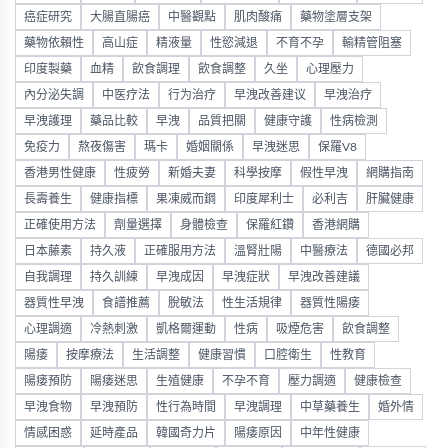
癌症研究
大腸直腸癌
中醫觀點
肌肉酸痛
藥物塗層支架
藥物依賴性
高山症
精液量
性慾減退
不育不孕
輸精管阻塞
印度製藥
血精
飲食調理
飲食調整
久坐
心理壓力
內分泌失調
中医疗法
行为治疗
早洩改善建议
早洩治疗
早洩護理
藥品比較
早洩
品質把關
健康守護
性病檢測
免疫力
熬夜傷害
瑪卡
婚姻關係
早洩迷思
保羅V8
香港男性健康
性疲勞
新婚夫妻
科學按摩
假性早洩
網購指南
長壽養生
健康指標
果凍威而鋼
印度犀利士
必利吉
肝臟健康
正確使用方法
劑量選擇
身體檢查
保羅紅鑽
香港網購
日本藤素
持久液
正確服用方法
溫腎壯陽
中醫療法
德國必邦
自我調理
持久訓練
早洩成因
早洩症狀
早洩改善建議
器質性早洩
食譜推薦
脫敏法
性生活規律
器質性陽痿
心理調適
冷熱刺激
凱格爾運動
性病
吸煙危害
飲食調整
陽痿
按摩療法
生活調整
健康習慣
口腔衛生
性教育
陽痿預防
陽痿迷思
生殖健康
不孕不育
壓力調適
健康檢查
早洩食物
早洩預防
性行為時間
早洩調理
中草藥養生
婚外情
情感困惑
延時產品
韓國奇力片
陽痿原因
中年性健康