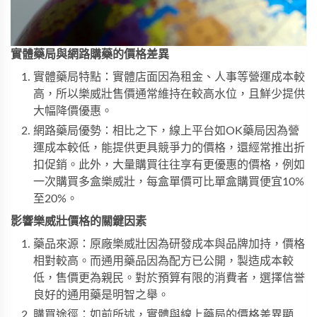
實體藥局與網路購藥的價格差異
實體藥局特點：實體店面因為租金、人事等營運成本較
高，所以樂威壯售價通常維持在較高水位，且鮮少提供
大幅降價優惠。
網路藥局優勢：相比之下，線上平台如OK藥局因為營
運成本較低，能提供更具競爭力的價格，還經常推出折
扣促銷。此外，大量購買往往享有更優惠的價格，例如
一次購買多盒樂威壯，每盒單價可比單盒購買便宜10%
至20%。
影響樂威壯價格的關鍵因素
藥品來源：原廠樂威壯因為研發成本與品牌加持，價格
相對較高。而通用藥品因為配方已公開，製造成本較
低，售價更為親民。對於預算有限的消費者，選擇信誉
良好的通用藥是明智之舉。
購買途徑：如前所述，實體與線上藥局的價格差異顯