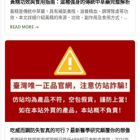
黃精功效與食用指南：滋補強身的傳統中草藥完整解析
黃精是傳統中草藥，具有補氣養陰、滋養精血、調理腎虛等功
效。本文詳細介紹黃精的來源、功效、副作用及食用方式，包
括泡酒、入菜等多種用法，幫助您安全有效地使用這項天然保
READ MORE →
健品。
吃威而鋼防失智真的可行？最新醫學研究顛覆你的想像
美國研究發現服用威而鋼可降低69%阿茲海默症風險。2024年