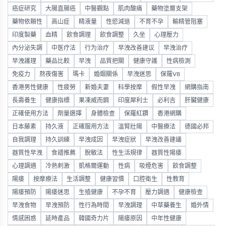
癌症研究
大腸直腸癌
中醫觀點
肌肉酸痛
藥物塗層支架
藥物依賴性
高山症
精液量
性慾減退
不育不孕
輸精管阻塞
印度製藥
血精
飲食調理
飲食調整
久坐
心理壓力
內分泌失調
中医疗法
行为治疗
早洩改善建议
早洩治疗
早洩護理
藥品比較
早洩
品質把關
健康守護
性病檢測
免疫力
熬夜傷害
瑪卡
婚姻關係
早洩迷思
保羅V8
香港男性健康
性疲勞
新婚夫妻
科學按摩
假性早洩
網購指南
長壽養生
健康指標
果凍威而鋼
印度犀利士
必利吉
肝臟健康
正確使用方法
劑量選擇
身體檢查
保羅紅鑽
香港網購
日本藤素
持久液
正確服用方法
溫腎壯陽
中醫療法
德國必邦
自我調理
持久訓練
早洩成因
早洩症狀
早洩改善建議
器質性早洩
食譜推薦
脫敏法
性生活規律
器質性陽痿
心理調適
冷熱刺激
凱格爾運動
性病
吸煙危害
飲食調整
陽痿
按摩療法
生活調整
健康習慣
口腔衛生
性教育
陽痿預防
陽痿迷思
生殖健康
不孕不育
壓力調適
健康檢查
早洩食物
早洩預防
性行為時間
早洩調理
中草藥養生
婚外情
情感困惑
延時產品
韓國奇力片
陽痿原因
中年性健康