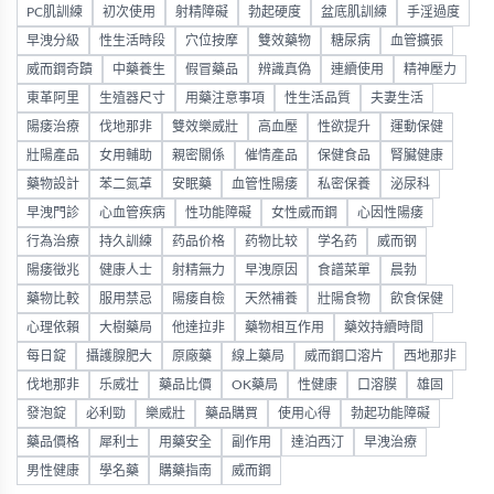
PC肌訓練
初次使用
射精障礙
勃起硬度
盆底肌訓練
手淫過度
早洩分級
性生活時段
穴位按摩
雙效藥物
糖尿病
血管擴張
威而鋼奇蹟
中藥養生
假冒藥品
辨識真偽
連續使用
精神壓力
東革阿里
生殖器尺寸
用藥注意事項
性生活品質
夫妻生活
陽痿治療
伐地那非
雙效樂威壯
高血壓
性欲提升
運動保健
壯陽產品
女用輔助
親密關係
催情產品
保健食品
腎臟健康
藥物設計
苯二氮䓬
安眠藥
血管性陽痿
私密保養
泌尿科
早洩門診
心血管疾病
性功能障礙
女性威而鋼
心因性陽痿
行為治療
持久訓練
药品价格
药物比较
学名药
威而钢
陽痿徵兆
健康人士
射精無力
早洩原因
食譜菜單
晨勃
藥物比較
服用禁忌
陽痿自檢
天然補養
壯陽食物
飲食保健
心理依賴
大樹藥局
他達拉非
藥物相互作用
藥效持續時間
每日錠
攝護腺肥大
原廠藥
線上藥局
威而鋼口溶片
西地那非
伐地那非
乐威壮
藥品比價
OK藥局
性健康
口溶膜
雄固
發泡錠
必利勁
樂威壯
藥品購買
使用心得
勃起功能障礙
藥品價格
犀利士
用藥安全
副作用
達泊西汀
早洩治療
男性健康
學名藥
購藥指南
威而鋼