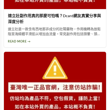
速立壯副作用真的那麼可怕嗎？Dcard網友真實分享與
深度分析
速立壯是一款含有西地那非成分的壯陽藥物，作用機轉為放鬆
陰莖海綿體平滑肌以增加血流量。常見副作用包括頭暈、頭
痛、臉部潮紅、鼻塞、腹痛等。雖然效果顯著，但副作用問題
READ MORE →
始終難以迴避。本文深入分析速立壯在Dcard上的討論，幫助
你全面了解這款產品的優缺點，以及是否有更好的替代選擇。