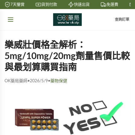
7天鑒賞
貨到付款
快速出貨
免運費
查詢訂單
樂威壯價格全解析：
5mg/10mg/20mg劑量售價比較
與最划算購買指南
OK藥局藥師
•
2026/5/9
•
藥物保健