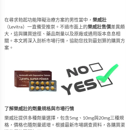
在尋求勃起功能障礙治療方案的男性當中，
樂威壯
（Levitra）一直備受推崇。不過市面上的
樂威壯售價
差異頗
大，這與購買途徑、藥品劑量以及原廠或通用版本息息相
關。本文將深入剖析市場行情，協助您找到最划算的購買方
案。
了解樂威壯的劑量規格與市場行情
樂威壯提供多種劑量選擇，包含5mg、10mg與20mg三種規
格，價格也隨劑量遞增。根據最新市場調查資料，各購買渠