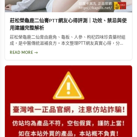
莊松榮龜鹿二仙膏PTT網友心得評測｜功效、禁忌與使
用建議完整解析
莊松榮龜鹿二仙膏由鹿角、龜板、人參、枸杞四味珍貴藥材組
成，是中醫傳統滋補良方。本文整理PTT網友真實心得，分析
其補氣血、強筋骨功效，同時提醒服用過量可能導致鉀離子過
READ MORE →
高、腎臟負擔等潛在風險，幫助您安全使用此補品。