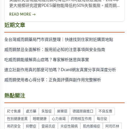
更大規模研究證實PDE5i藥物能降低約50%失智風險。威而鋼
透過促進神經突觸生長、抑制Tau蛋白異常磷酸化，並改善大
READ MORE →
腦血液供應來保護腦神經。不過需服用超過20顆才可能見效，
且有心血管疾病者不宜使用。
近期文章
全台灣威而鋼藥局門市資訊整理｜快速找到住家附近購買地點
威而鋼禁忌全面解析：服用前必知的注意事項與安全指南
吃威而鋼能緩解高山症嗎？專家解析迷思與事實
速立壯副作用真的那麼可怕嗎？Dcard網友真實分享與深度分析
威而鋼使用者心得分享：正負面評價與副作用完整解析
熱點關注
尺寸焦慮
處方藥
失智症
犀樂挺
德國原廠進口
不良反應
性別健康差異
睡眠健康
心力衰竭
药物相互作用
每日锭
用药安全
抑鬱症
雷諾氏症
炎症性腸病
肌肉萎縮症
阿司匹林