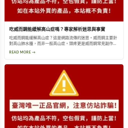
吃威而鋼能緩解高山症嗎？專家解析迷思與事實
吃威而鋼能緩解高山症？這是網路流傳的迷思。威而鋼主要針
對高山肺水腫，而非一般高山症。頭疼更是威而鋼常見副作
用，約10%使用者曾出現此反應。提醒民眾勿輕信傳言，任何
READ MORE →
用藥都需經過專業醫師評估。