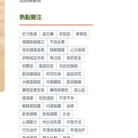
功效與應用
熱點關注
尺寸焦慮
處方藥
失智症
犀樂挺
德國原廠進口
不良反應
性別健康差異
睡眠健康
心力衰竭
药物相互作用
每日锭
用药安全
抑鬱症
雷諾氏症
炎症性腸病
肌肉萎縮症
阿司匹林
癌症研究
大腸直腸癌
中醫觀點
肌肉酸痛
藥物塗層支架
藥物依賴性
高山症
精液量
性慾減退
不育不孕
輸精管阻塞
印度製藥
血精
飲食調理
飲食調整
久坐
心理壓力
內分泌失調
中医疗法
行为治疗
早洩改善建议
早洩治疗