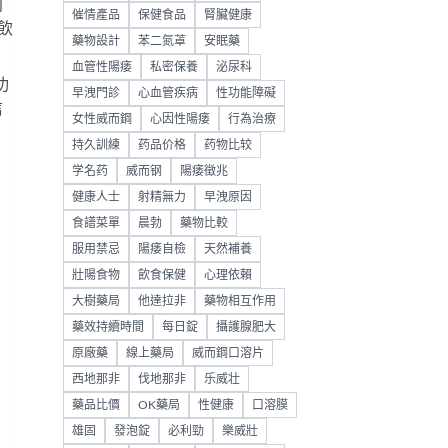
利
催情產品
保健食品
腎臟健康
飲
藥物設計
苯二氮䓬
安眠藥
血管性陽痿
私密保養
泌尿科
功
早洩門診
心血管疾病
性功能障礙
信
女性威而鋼
心因性陽痿
行為治療
持久訓練
药品价格
药物比较
学名药
威而钢
陽痿徵兆
健康人士
射精無力
早洩原因
食譜菜單
晨勃
藥物比較
服用禁忌
陽痿自檢
天然補養
壯陽食物
飲食保健
心理依賴
大樹藥局
他達拉非
藥物相互作用
藥效持續時間
每日錠
攝護腺肥大
原廠藥
線上藥局
威而鋼口溶片
西地那非
伐地那非
乐威壮
藥品比價
OK藥局
性健康
口溶膜
雄固
發泡錠
必利勁
樂威壯