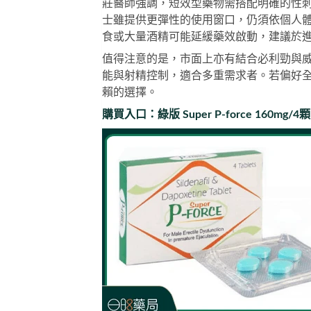
莊醫師強調，短效型藥物需搭配明確的性
士
雖提供更彈性的使用窗口，仍須依個人
食或大量酒精可能延緩藥效啟動，建議於進
值得注意的是，市面上亦有結合必利勁與
能與射精控制，適合多重需求者。若偏好
賴的選擇。
購買入口：
綠版 Super P-force 160mg/4顆