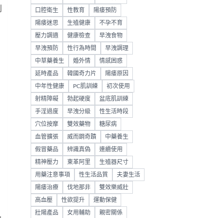
利
口腔衛生
性教育
陽痿預防
陽痿迷思
生殖健康
不孕不育
壓力調適
健康檢查
早洩食物
早洩預防
性行為時間
早洩調理
中草藥養生
婚外情
情感困惑
延時產品
韓國奇力片
陽痿原因
中年性健康
PC肌訓練
初次使用
射精障礙
勃起硬度
盆底肌訓練
手淫過度
早洩分級
性生活時段
穴位按摩
雙效藥物
糖尿病
血管擴張
威而鋼奇蹟
中藥養生
假冒藥品
辨識真偽
連續使用
精神壓力
東革阿里
生殖器尺寸
用藥注意事項
性生活品質
夫妻生活
陽痿治療
伐地那非
雙效樂威壯
高血壓
性欲提升
運動保健
壯陽產品
女用輔助
親密關係