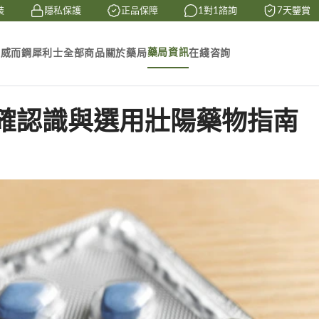
隱私保護
正品保障
1對1諮詢
7天鑒賞
藥局資訊
素
威而鋼
犀利士
全部商品
關於藥局
在綫咨詢
確認識與選用壯陽藥物指南