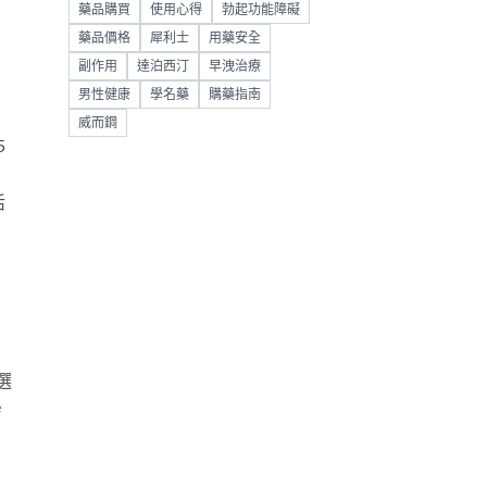
藥品購買
使用心得
勃起功能障礙
藥品價格
犀利士
用藥安全
副作用
達泊西汀
早洩治療
男性健康
學名藥
購藥指南
威而鋼
5
活
選
e