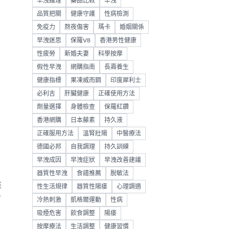
早洩護理
藥品比較
早洩
品質把關
健康守護
性病檢測
免疫力
熬夜傷害
瑪卡
婚姻關係
早洩迷思
保羅V8
香港男性健康
性疲勞
新婚夫妻
科學按摩
假性早洩
網購指南
長壽養生
健康指標
果凍威而鋼
印度犀利士
必利吉
肝臟健康
正確使用方法
劑量選擇
身體檢查
保羅紅鑽
香港網購
日本藤素
持久液
正確服用方法
溫腎壯陽
中醫療法
德國必邦
自我調理
持久訓練
早洩成因
早洩症狀
早洩改善建議
器質性早洩
食譜推薦
脫敏法
准
性生活規律
器質性陽痿
心理調適
者
冷熱刺激
凱格爾運動
性病
吸煙危害
飲食調整
陽痿
按摩療法
生活調整
健康習慣