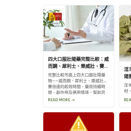
四大口服壯陽藥完整比較：威
而鋼、犀利士、樂威壯、賽倍
淫
達選購指南
完整比較市面上四大口服壯陽藥
陽
物——威而鋼、犀利士、樂威壯、
淫
賽倍達的起效時間、藥效持續時
材
間、副作用及適用情境，幫助您
文
根據個人需求與生活型態做出最
READ MORE →
RE
通
佳選擇，並提供用藥安全與整合
丸
治療建議。
正
助