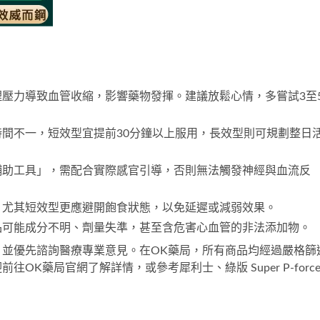
壓力導致血管收縮，影響藥物發揮。建議放鬆心情，多嘗試3至
間不一，短效型宜提前30分鐘以上服用，長效型則可規劃整日
輔助工具」，需配合實際感官引導，否則無法觸發神經與血流反
，尤其短效型更應避開飽食狀態，以免延遲或減弱效果。
品可能成分不明、劑量失準，甚至含危害心血管的非法添加物。
並優先諮詢醫療專業意見。在OK藥局，所有商品均經過嚴格篩
迎前往
OK藥局官網
了解詳情，或參考
犀利士
、
綠版 Super P-forc