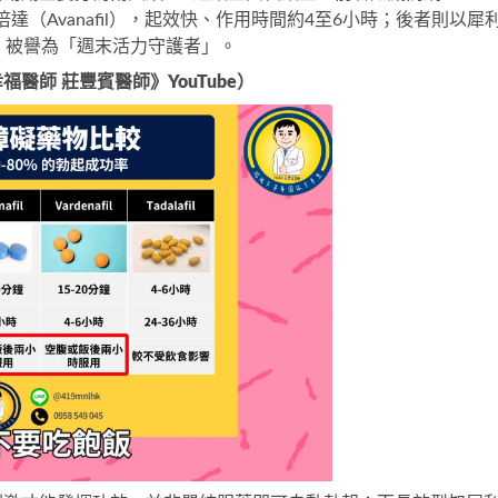
il）與賽倍達（Avanafil），起效快、作用時間約4至6小時；後者則以
犀
，被譽為「週末活力守護者」。
師 莊豐賓醫師》YouTube）