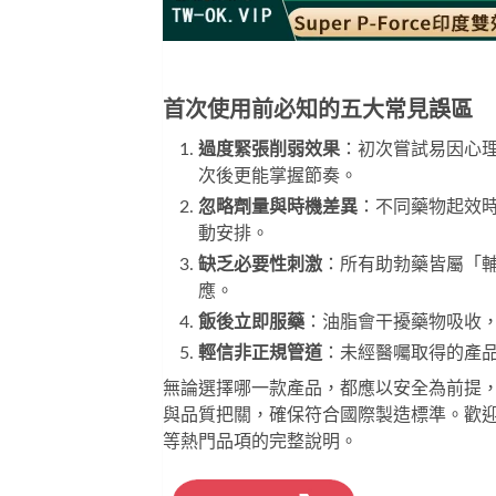
首次使用前必知的五大常見誤區
過度緊張削弱效果
：初次嘗試易因心理
次後更能掌握節奏。
忽略劑量與時機差異
：不同藥物起效時
動安排。
缺乏必要性刺激
：所有助勃藥皆屬「
應。
飯後立即服藥
：油脂會干擾藥物吸收
輕信非正規管道
：未經醫囑取得的產
無論選擇哪一款產品，都應以安全為前提，
與品質把關，確保符合國際製造標準。歡
等熱門品項的完整說明。