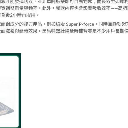
刺激才能發揮功效，並非單純服藥即可自動勃起；而長效型如
犀
體質調整劑量與頻率。此外，餐飲內容也會影響吸收效率——高脂
食後2小時再服用。
威而鋼成分的複方產品，例如
綠版 Super P-force
，同時兼顧勃起
全面滋養與延時效果，
黑馬特效壯陽延時補腎
亦是不少用戶長期