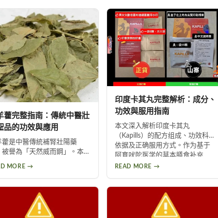
印度卡其丸完整解析：成分、
功效與服用指南
羊藿完整指南：傳統中醫壯
本文深入解析印度卡其丸
聖品的功效與應用
（Kapills）的配方组成、功效科学
羊藿是中醫傳統補腎壯陽藥
依据及正确服用方式。作为基于
，被譽為「天然威而鋼」。本
阿育吠陀医学的草本膳食补充
詳細解析淫羊藿的功效包括暢
品，印度卡其丸通过印度人参、L-
AD MORE →
READ MORE →
血管、改善勃起功能、提升睪
精胺酸、喜来芝等五大核心成
酮分泌、增強免疫等，並介紹
分，温和调理男性体力与精力，
確的服用方式與注意事項，幫
改善勃起功能。
男性重拾自信與活力。