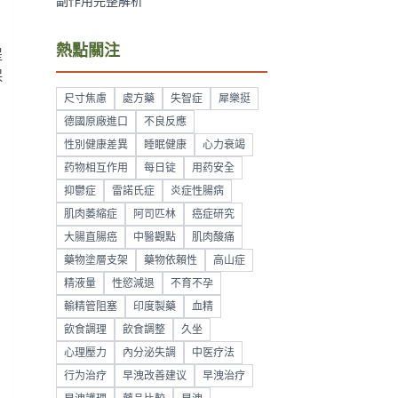
副作用完整解析
熱點關注
提
保
尺寸焦慮
處方藥
失智症
犀樂挺
德國原廠進口
不良反應
性別健康差異
睡眠健康
心力衰竭
药物相互作用
每日锭
用药安全
抑鬱症
雷諾氏症
炎症性腸病
肌肉萎縮症
阿司匹林
癌症研究
大腸直腸癌
中醫觀點
肌肉酸痛
藥物塗層支架
藥物依賴性
高山症
精液量
性慾減退
不育不孕
輸精管阻塞
印度製藥
血精
飲食調理
飲食調整
久坐
心理壓力
內分泌失調
中医疗法
行为治疗
早洩改善建议
早洩治疗