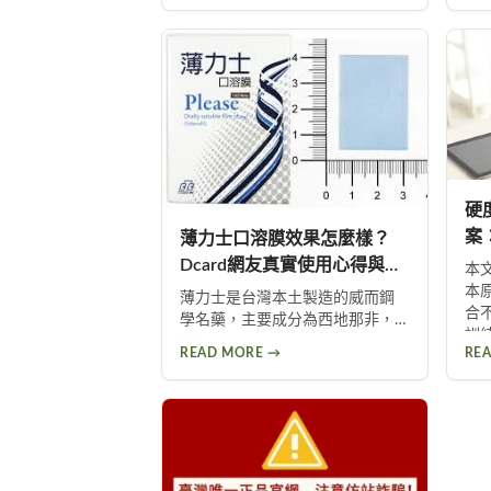
收
功
用
硬
案
薄力士口溶膜效果怎麼樣？
Dcard網友真實使用心得與完
本
整評測
本
薄力士是台灣本土製造的威而鋼
合
學名藥，主要成分為西地那非，
訓
採用便利的口溶膜劑型設計。本
READ MORE →
RE
改
文整理Dcard網友真實使用心得，
美
涵蓋快速起效體驗、價格比較、
副作用及正確用量，幫助您全面
了解這款改善勃起功能障礙的產
品。