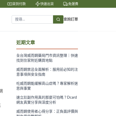
貨到付款
快速出貨
免運費
私密包裝
查詢訂單
近期文章
全台灣威而鋼藥局門市資訊整理｜快速
找到住家附近購買地點
威而鋼禁忌全面解析：服用前必知的注
意事項與安全指南
吃威而鋼能緩解高山症嗎？專家解析迷
思與事實
調
速立壯副作用真的那麼可怕嗎？Dcard
網友真實分享與深度分析
舊
威而鋼使用者心得分享：正負面評價與