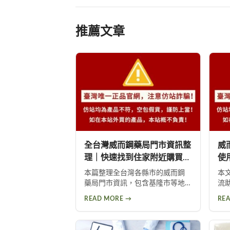
推薦文章
全台灣威而鋼藥局門市資訊整
威
理｜快速找到住家附近購買地
使
點
本篇整理全台灣各縣市的威而鋼
本
藥局門市資訊，包含基隆市等地
流
区的具体药房地址与营业信息。
作
READ MORE →
RE
帮助您快速找到住家附近的正规
幫
购买渠道，选购正品威而钢，享
藥
受安心用药保障。立即浏览各地
士