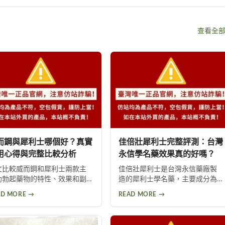
查看全
而鋼與犀利士哪個好？真實
佳倍壯犀利士完整評測：台灣
用心得與完整比較分析
永信學名藥效果真的好嗎？
文比較威而鋼和犀利士兩款主
佳倍壯犀利士是台灣永信藥廠製
助勃起藥物的特性、效果和副
造的犀利士學名藥，主要成分為
用。透過真實使用心得分享，
他達拉非，透過抑制PDE5酵素改
AD MORE →
READ MORE →
助男性選擇適合自己的壯陽
善勃起功能。藥效最長可達36小
。涵蓋威而鋼短效快攻、犀利
時又稱「假日丸」，提供5mg與
長效保養的適用情境，以及每
20mg兩種劑量選擇。本文深入解