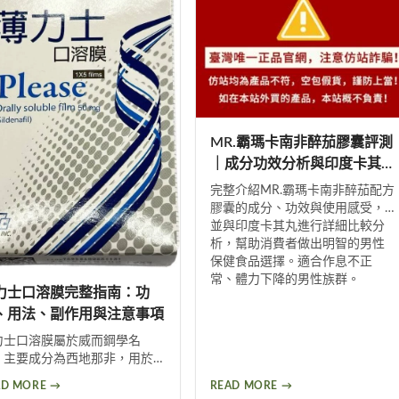
服用犀利士5mg的保養建議，協
析佳倍壯犀利士的作用原理、最
您做出最佳判斷。
新價格、使用心得及正確購買方
式，幫助男性找到適合的壯陽選
擇。
MR.霸瑪卡南非醉茄膠囊評測
｜成分功效分析與印度卡其丸
比較
完整介紹MR.霸瑪卡南非醉茄配方
膠囊的成分、功效與使用感受，
並與印度卡其丸進行詳細比較分
析，幫助消費者做出明智的男性
保健食品選擇。適合作息不正
常、體力下降的男性族群。
力士口溶膜完整指南：功
、用法、副作用與注意事項
力士口溶膜屬於威而鋼學名
，主要成分為西地那非，用於
善男性勃起功能障礙。採用口
AD MORE →
READ MORE →
膜劑型可直接經口腔黏膜吸