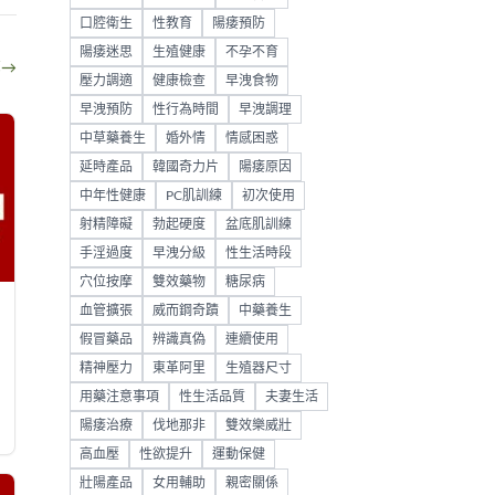
口腔衛生
性教育
陽痿預防
陽痿迷思
生殖健康
不孕不育
部
→
壓力調適
健康檢查
早洩食物
早洩預防
性行為時間
早洩調理
中草藥養生
婚外情
情感困惑
延時產品
韓國奇力片
陽痿原因
中年性健康
PC肌訓練
初次使用
射精障礙
勃起硬度
盆底肌訓練
手淫過度
早洩分級
性生活時段
穴位按摩
雙效藥物
糖尿病
血管擴張
威而鋼奇蹟
中藥養生
假冒藥品
辨識真偽
連續使用
精神壓力
東革阿里
生殖器尺寸
用藥注意事項
性生活品質
夫妻生活
陽痿治療
伐地那非
雙效樂威壯
高血壓
性欲提升
運動保健
壯陽產品
女用輔助
親密關係