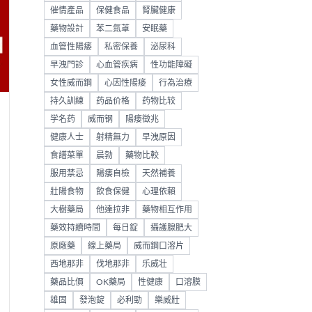
催情產品
保健食品
腎臟健康
藥物設計
苯二氮䓬
安眠藥
血管性陽痿
私密保養
泌尿科
早洩門診
心血管疾病
性功能障礙
女性威而鋼
心因性陽痿
行為治療
持久訓練
药品价格
药物比较
学名药
威而钢
陽痿徵兆
健康人士
射精無力
早洩原因
食譜菜單
晨勃
藥物比較
服用禁忌
陽痿自檢
天然補養
壯陽食物
飲食保健
心理依賴
大樹藥局
他達拉非
藥物相互作用
藥效持續時間
每日錠
攝護腺肥大
原廠藥
線上藥局
威而鋼口溶片
西地那非
伐地那非
乐威壮
藥品比價
OK藥局
性健康
口溶膜
雄固
發泡錠
必利勁
樂威壯