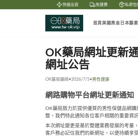
鑒賞
貨到付款
快速出貨
免運費
私密包裝
首頁
美國黑金
日本藤
OK藥局網址更新通
網址公告
OK藥局藥師
•
2026/7/5
•
男性健康
網路購物平台網址更新通知
OK藥局
致力於提供優質的男性保健品網購
整，我們特此通知各位客戶相關的重要資
本次網址變更是基於整體業務發展的考量
客戶務必記住我們的新網址，以便持續享