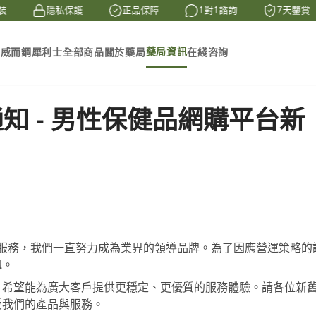
隱私保護
正品保障
1對1諮詢
7天鑒賞
藥局資訊
素
威而鋼
犀利士
全部商品
關於藥局
在綫咨詢
知 - 男性保健品網購平台新
服務，我們一直努力成為業界的領導品牌。為了因應營運策略的
訊。
，希望能為廣大客戶提供更穩定、更優質的服務體驗。請各位新
受我們的產品與服務。