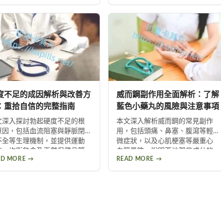
，作用快速。本文完整說明其
效、適應症、用藥劑量、副作
及注意事項，助你安全用藥。
度不足的成因解析與改善方
威而鋼副作用全面解析：了解
：重拾自信的完整指南
藍色小藥丸的風險與注意事項
文深入探討勃起硬度不足的根
本文深入解析威而鋼的常見副作
原因，包括血流阻塞與靜脈閉
用，包括頭痛、鼻塞、腹瀉等輕
不全等生理機制，並提供運動
微症狀，以及心肌梗塞等嚴重心
練、均衡飲食及天然保健品等
血管風險。說明西地那非成分的
AD MORE →
READ MORE →
善方案，幫助男性重拾自信與
作用機制與服藥注意事項，並提
滿生活。
供草本植萃等天然替代方案，幫
助男性在改善性功能之餘也能兼
顧身體健康。