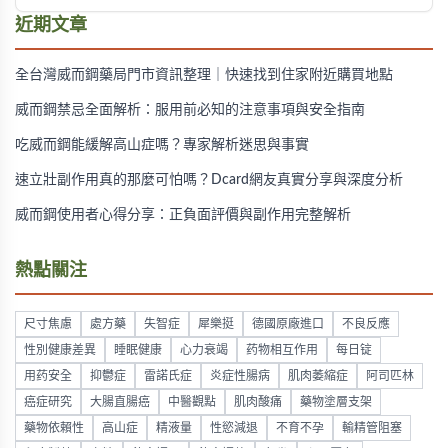
且有心血管疾病者不宜使用。
近期文章
全台灣威而鋼藥局門市資訊整理｜快速找到住家附近購買地點
威而鋼禁忌全面解析：服用前必知的注意事項與安全指南
吃威而鋼能緩解高山症嗎？專家解析迷思與事實
速立壯副作用真的那麼可怕嗎？Dcard網友真實分享與深度分析
威而鋼使用者心得分享：正負面評價與副作用完整解析
熱點關注
尺寸焦慮
處方藥
失智症
犀樂挺
德國原廠進口
不良反應
性別健康差異
睡眠健康
心力衰竭
药物相互作用
每日锭
用药安全
抑鬱症
雷諾氏症
炎症性腸病
肌肉萎縮症
阿司匹林
癌症研究
大腸直腸癌
中醫觀點
肌肉酸痛
藥物塗層支架
藥物依賴性
高山症
精液量
性慾減退
不育不孕
輸精管阻塞