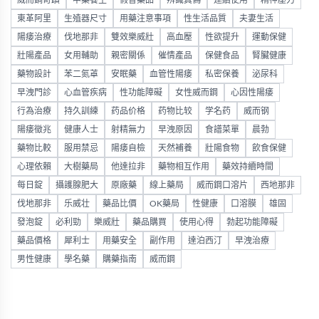
威而鋼奇蹟
中藥養生
假冒藥品
辨識真偽
連續使用
精神壓力
東革阿里
生殖器尺寸
用藥注意事項
性生活品質
夫妻生活
陽痿治療
伐地那非
雙效樂威壯
高血壓
性欲提升
運動保健
壯陽產品
女用輔助
親密關係
催情產品
保健食品
腎臟健康
藥物設計
苯二氮䓬
安眠藥
血管性陽痿
私密保養
泌尿科
早洩門診
心血管疾病
性功能障礙
女性威而鋼
心因性陽痿
行為治療
持久訓練
药品价格
药物比较
学名药
威而钢
陽痿徵兆
健康人士
射精無力
早洩原因
食譜菜單
晨勃
藥物比較
服用禁忌
陽痿自檢
天然補養
壯陽食物
飲食保健
心理依賴
大樹藥局
他達拉非
藥物相互作用
藥效持續時間
每日錠
攝護腺肥大
原廠藥
線上藥局
威而鋼口溶片
西地那非
伐地那非
乐威壮
藥品比價
OK藥局
性健康
口溶膜
雄固
發泡錠
必利勁
樂威壯
藥品購買
使用心得
勃起功能障礙
藥品價格
犀利士
用藥安全
副作用
達泊西汀
早洩治療
男性健康
學名藥
購藥指南
威而鋼