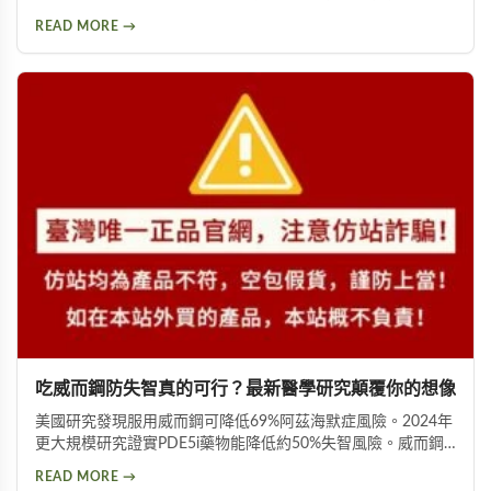
括泡酒、入菜等多種用法，幫助您安全有效地使用這項天然保
READ MORE →
健品。
吃威而鋼防失智真的可行？最新醫學研究顛覆你的想像
美國研究發現服用威而鋼可降低69%阿茲海默症風險。2024年
更大規模研究證實PDE5i藥物能降低約50%失智風險。威而鋼
透過促進神經突觸生長、抑制Tau蛋白異常磷酸化，並改善大
READ MORE →
腦血液供應來保護腦神經。不過需服用超過20顆才可能見效，