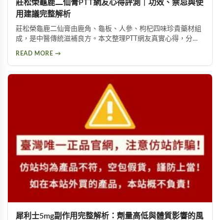
莊松榮龜鹿二仙膏PTT網友心得評測｜功效、禁忌與使
用建議完整解析
莊松榮龜鹿二仙膏由鹿角、龜板、人參、枸杞四味珍貴藥材組
成，是中醫傳統滋補良方。本文整理PTT網友真實心得，分析
其補氣血、強筋骨功效，同時提醒服用過量可能導致鉀離子過
READ MORE →
高、腎臟負擔等潛在風險，幫助您安全使用此補品。
犀利士5mg副作用完整解析：劑量高低與體質影響的風