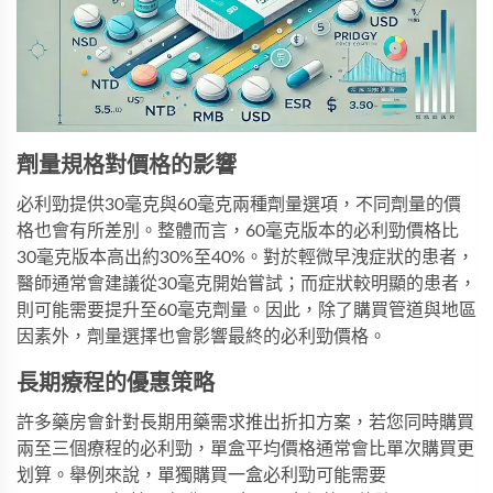
劑量規格對價格的影響
必利勁
提供30毫克與60毫克兩種劑量選項，不同劑量的價
格也會有所差別。整體而言，60毫克版本的必利勁價格比
30毫克版本高出約30%至40%。對於輕微早洩症狀的患者，
醫師通常會建議從30毫克開始嘗試；而症狀較明顯的患者，
則可能需要提升至60毫克劑量。因此，除了購買管道與地區
因素外，劑量選擇也會影響最終的必利勁價格。
長期療程的優惠策略
許多藥房會針對長期用藥需求推出折扣方案，若您同時購買
兩至三個療程的必利勁，單盒平均價格通常會比單次購買更
划算。舉例來說，單獨購買一盒必利勁可能需要