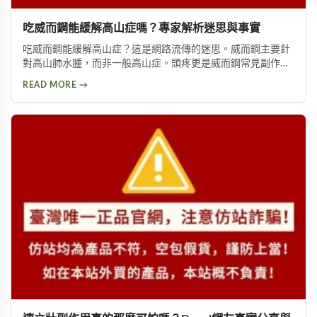
吃威而鋼能緩解高山症嗎？專家解析迷思與事實
吃威而鋼能緩解高山症？這是網路流傳的迷思。威而鋼主要針
對高山肺水腫，而非一般高山症。頭疼更是威而鋼常見副作
用，約10%使用者曾出現此反應。提醒民眾勿輕信傳言，任何
READ MORE →
用藥都需經過專業醫師評估。