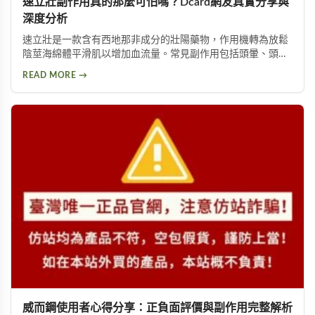
速立壯副作用真的那麼可怕嗎？Dcard網友真實分享與
深度分析
速立壯是一款含有西地那非成分的壯陽藥物，作用機轉為放鬆
陰莖海綿體平滑肌以增加血流量。常見副作用包括頭暈、頭
痛、臉部潮紅、鼻塞、腹痛等。雖然效果顯著，但副作用問題
READ MORE →
始終難以迴避。本文深入分析速立壯在Dcard上的討論，幫助
你全面了解這款產品的優缺點，以及是否有更好的替代選擇。
威而鋼使用者心得分享：正負面評價與副作用完整解析