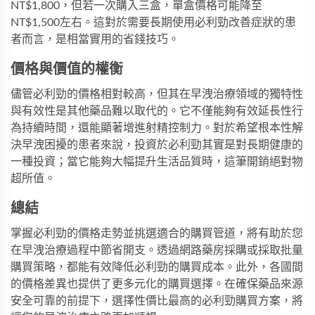
NT$1,800，但若一次購入三盒，單盒價格可能降至
NT$1,500左右。這對於需要長期使用必利勁改善症狀的患
者而言，是相當實用的省錢技巧。
價格與價值的權衡
儘管必利勁的價格相對較高，但其在早洩治療領域的獨特性
與有效性是其他藥品難以取代的。它不僅能夠有效延長性行
為持續時間，還能顯著增進射精控制力。對於希望根本性解
決早洩困擾的患者來說，投資於必利勁其實是對長期健康的
一種投資；當它能夠大幅提升生活品質時，這筆開銷絕對物
超所值。
總結
掌握必利勁的價格走勢並挑選適合的購買管道，將有助於您
在早洩治療過程中節省開支。透過網路藥房採購或採取批量
購買策略，都能有效降低必利勁的購買成本。此外，各國間
的價格差異也提供了更多元化的購買選擇。在確保藥品來源
安全可靠的前提下，選擇性價比最高的必利勁購買方案，將