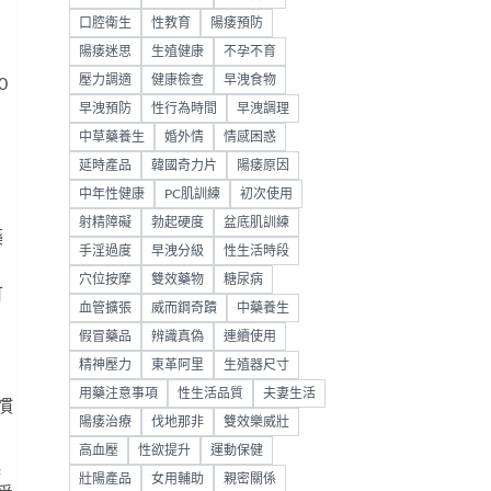
口腔衛生
性教育
陽痿預防
陽痿迷思
生殖健康
不孕不育
壓力調適
健康檢查
早洩食物
0
早洩預防
性行為時間
早洩調理
中草藥養生
婚外情
情感困惑
延時產品
韓國奇力片
陽痿原因
，
中年性健康
PC肌訓練
初次使用
射精障礙
勃起硬度
盆底肌訓練
藥
手淫過度
早洩分級
性生活時段
穴位按摩
雙效藥物
糖尿病
可
血管擴張
威而鋼奇蹟
中藥養生
假冒藥品
辨識真偽
連續使用
精神壓力
東革阿里
生殖器尺寸
用藥注意事項
性生活品質
夫妻生活
慣
陽痿治療
伐地那非
雙效樂威壯
高血壓
性欲提升
運動保健
起
壯陽產品
女用輔助
親密關係