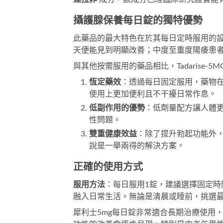
攝護腺保養
每日錠的獨特優勢
此藥品的最大特色在於其每日定時服用的設
天便能見到明顯改善；中度至重度陽痿患者
與其他按需服用的藥品相比，Tadarise-
恆定藥效
：透過每日固定服用，藥物
使用上更加便利且不干擾日常作息。
低副作用的優勢
：低劑量配方讓人體
性問題。
雙重健康效益
：除了提升勃起功能外
說是一舉兩得的解決方案。
正確的使用方式
服用方法
：每日服用1錠，建議選擇固定
融入日常生活。無論是清晨或睡前，挑選
犀利士5mg每日錠
非常適合長期治療使用