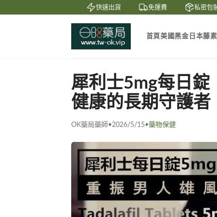
賞
貨到付款
快速出貨
免運費
私密包裝
首頁
美國黑金
日本藤
犀利士5mg每日
健康的長期守護者
OK藥局藥師
•
2026/5/15
•
藥物保健