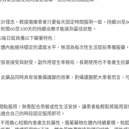
計理念。輕度陽痿患者只要每天固定時間服用一錠，持續30至6
則需60至100天的持續治療才能達到最佳狀態。
5MG每日錠具備以下顯著特色：
在體內能維持穩定的濃度水平，無須為每次性生活提前準備服藥
更容易接受與耐受，副作用發生率極低，長期使用也不會產生抗
，此藥品同時具有保養攝護腺的效果，對攝護腺肥大患者而言，
時間點服用，無需配合用餐或性生活安排，讓患者能輕鬆將服用習
最適合自己的時段固定服用即可。
，不用擔心短期內會產生抗藥性。隨著藥物在體內持續累積，勃