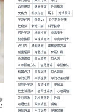
早洩護理
藥品比較
早洩
品質把關
健康守護
性病檢測
免疫力
熬夜傷害
瑪卡
婚姻關係
早洩迷思
保羅V8
香港男性健康
性疲勞
新婚夫妻
科學按摩
假性早洩
網購指南
長壽養生
健康指標
果凍威而鋼
印度犀利士
必利吉
肝臟健康
正確使用方法
劑量選擇
身體檢查
保羅紅鑽
香港網購
日本藤素
持久液
正確服用方法
溫腎壯陽
中醫療法
德國必邦
自我調理
持久訓練
早洩成因
早洩症狀
早洩改善建議
器質性早洩
食譜推薦
脫敏法
性生活規律
器質性陽痿
心理調適
冷熱刺激
凱格爾運動
性病
療
吸煙危害
飲食調整
陽痿
他
按摩療法
生活調整
健康習慣