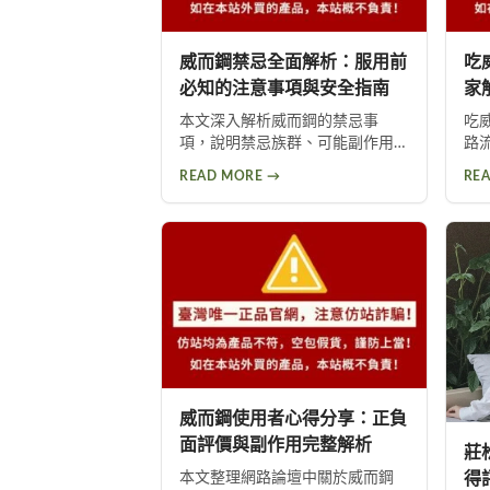
威而鋼禁忌全面解析：服用前
吃
必知的注意事項與安全指南
家
本文深入解析威而鋼的禁忌事
吃
項，說明禁忌族群、可能副作用
路
及使用前的健康評估重要性。提
高
READ MORE →
RE
醒心臟病患者等高風險族群應避
頭
免使用，並提供西地那非等替代
1
方案供參考。
眾
過
威而鋼使用者心得分享：正負
面評價與副作用完整解析
莊
得
本文整理網路論壇中關於威而鋼