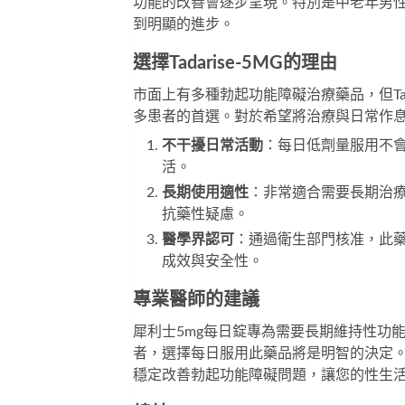
功能的改善會逐步呈現。特別是中老年男
到明顯的進步。
選擇Tadarise-5MG的理由
市面上有多種勃起功能障礙治療藥品，但Tad
多患者的首選。對於希望將治療與日常作
不干擾日常活動
：每日低劑量服用不
活。
長期使用適性
：非常適合需要長期治
抗藥性疑慮。
醫學界認可
：通過衛生部門核准，此
成效與安全性。
專業醫師的建議
犀利士5mg每日錠
專為需要長期維持性功能
者，選擇每日服用此藥品將是明智的決定
穩定改善勃起功能障礙問題，讓您的性生