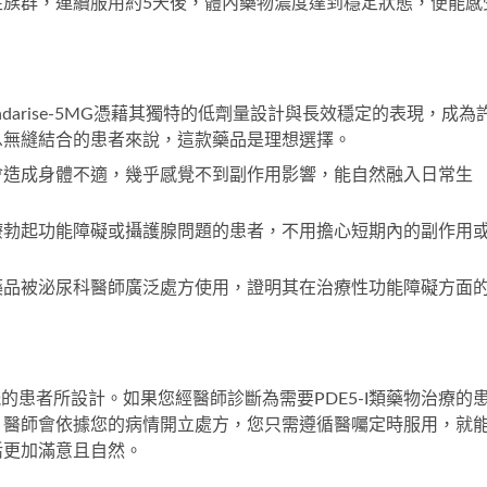
性族群，連續服用約5天後，體內藥物濃度達到穩定狀態，便能感
arise-5MG憑藉其獨特的低劑量設計與長效穩定的表現，成為
息無縫結合的患者來說，這款藥品是理想選擇。
會造成身體不適，幾乎感覺不到副作用影響，能自然融入日常生
療勃起功能障礙或攝護腺問題的患者，不用擔心短期內的副作用
藥品被泌尿科醫師廣泛處方使用，證明其在治療性功能障礙方面
的患者所設計。如果您經醫師診斷為需要PDE5-I類藥物治療的
。醫師會依據您的病情開立處方，您只需遵循醫囑定時服用，就
活更加滿意且自然。