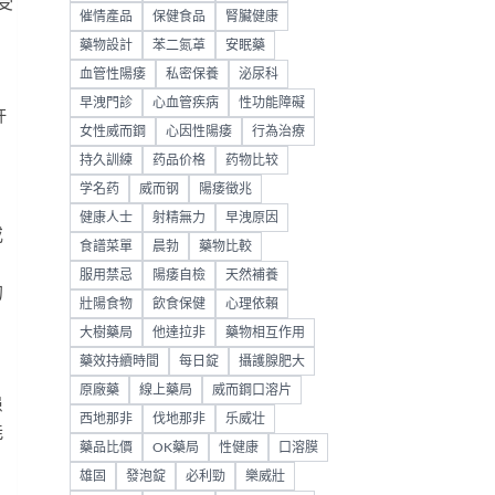
受
催情產品
保健食品
腎臟健康
藥物設計
苯二氮䓬
安眠藥
血管性陽痿
私密保養
泌尿科
早洩門診
心血管疾病
性功能障礙
許
女性威而鋼
心因性陽痿
行為治療
持久訓練
药品价格
药物比较
学名药
威而钢
陽痿徵兆
健康人士
射精無力
早洩原因
或
食譜菜單
晨勃
藥物比較
服用禁忌
陽痿自檢
天然補養
的
壯陽食物
飲食保健
心理依賴
大樹藥局
他達拉非
藥物相互作用
藥效持續時間
每日錠
攝護腺肥大
原廠藥
線上藥局
威而鋼口溶片
患
西地那非
伐地那非
乐威壮
能
藥品比價
OK藥局
性健康
口溶膜
雄固
發泡錠
必利勁
樂威壯