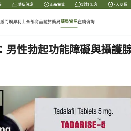
隱私保護
正品保障
1對1諮詢
7天鑒賞
藥局資訊
素
威而鋼
犀利士
全部商品
關於藥局
在綫咨詢
錠：男性勃起功能障礙與攝護