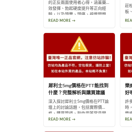
的正反兩面使用者心得，涵蓋藥
議
莊
效發揮、勃起硬度提升等正向經
板
驗，以及頭暈、頭痛、視覺問題
成
等副作用。不論你想了解這款壯
READ MORE →
RE
整
陽藥的真實表現，或是尋求替代
氣
方案，都能從中找到實用資訊。
用
臟
使
犀利士5mg價格在PTT能找到
樂
什麼？完整解析與購買建議
好
深入探討犀利士5mg價格在PTT論
許
壇上的討論話題，包括實際價
時
格、購買管道、副作用等常見問
樂
題，並提供產品選擇建議，幫助
產
READ MORE →
RE
你獲得正確資訊，找回自信與雄
的
風。
買