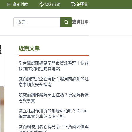
貨到付款
快速出貨
免運費
私密包裝
查詢訂單
腺
近期文章
全台灣威而鋼藥局門市資訊整理｜快速
找到住家附近購買地點
威而鋼禁忌全面解析：服用前必知的注
意事項與安全指南
吃威而鋼能緩解高山症嗎？專家解析迷
思與事實
速立壯副作用真的那麼可怕嗎？Dcard
網友真實分享與深度分析
威而鋼使用者心得分享：正負面評價與