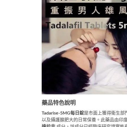
藥品特色說明
Tadarise-5MG每日錠
是市面上獲得衛生部門
以及攝護腺肥大的日常保養。此藥品由印
達拉非
成分，該成分已經臨床研究證實能