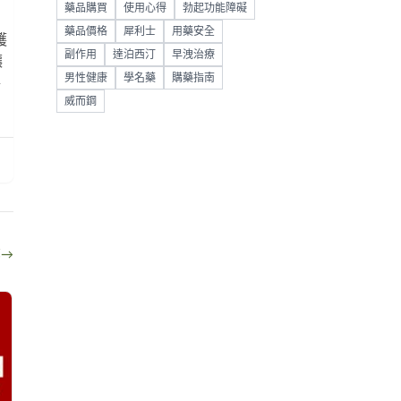
藥品購買
使用心得
勃起功能障礙
藥品價格
犀利士
用藥安全
護
副作用
達泊西汀
早洩治療
讓
男性健康
學名藥
購藥指南
將
威而鋼
部
→