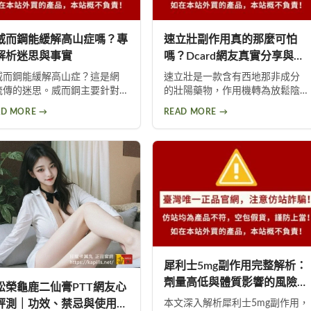
威而鋼能緩解高山症嗎？專
速立壯副作用真的那麼可怕
解析迷思與事實
嗎？Dcard網友真實分享與深
度分析
威而鋼能緩解高山症？這是網
速立壯是一款含有西地那非成分
流傳的迷思。威而鋼主要針對
的壯陽藥物，作用機轉為放鬆陰
山肺水腫，而非一般高山症。
莖海綿體平滑肌以增加血流量。
AD MORE →
READ MORE →
疼更是威而鋼常見副作用，約
常見副作用包括頭暈、頭痛、臉
0%使用者曾出現此反應。提醒民
部潮紅、鼻塞、腹痛等。雖然效
勿輕信傳言，任何用藥都需經
果顯著，但副作用問題始終難以
專業醫師評估。
迴避。本文深入分析速立壯在
Dcard上的討論，幫助你全面了解
這款產品的優缺點，以及是否有
更好的替代選擇。
犀利士5mg副作用完整解析：
劑量高低與體質影響的風險評
松榮龜鹿二仙膏PTT網友心
估
評測｜功效、禁忌與使用建
本文深入解析犀利士5mg副作用，