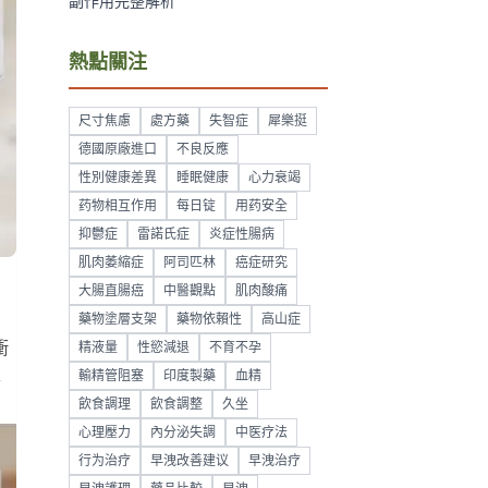
副作用完整解析
熱點關注
尺寸焦慮
處方藥
失智症
犀樂挺
德國原廠進口
不良反應
性別健康差異
睡眠健康
心力衰竭
药物相互作用
每日锭
用药安全
抑鬱症
雷諾氏症
炎症性腸病
肌肉萎縮症
阿司匹林
癌症研究
大腸直腸癌
中醫觀點
肌肉酸痛
藥物塗層支架
藥物依賴性
高山症
衝
精液量
性慾減退
不育不孕
性
輸精管阻塞
印度製藥
血精
飲食調理
飲食調整
久坐
心理壓力
內分泌失調
中医疗法
行为治疗
早洩改善建议
早洩治疗