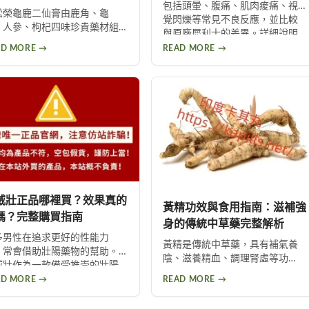
包括頭暈、腹痛、肌肉痠痛、視
完整解析
松榮龜鹿二仙膏由鹿角、龜
覺閃爍等常見不良反應，並比較
、人參、枸杞四味珍貴藥材組
與原廠犀利士的差異。詳細說明
，是中醫傳統滋補良方。本文
劑量高低與個人體質如何影響副
AD MORE →
READ MORE →
理PTT網友真實心得，分析其補
作用程度，提供安全用藥建議與
血、強筋骨功效，同時提醒服
就醫評估指引。
過量可能導致鉀離子過高、腎
負擔等潛在風險，幫助您安全
用此補品。
威壯正品哪裡買？效果真的
黃精功效與食用指南：滋補強
嗎？完整購買指南
身的傳統中草藥完整解析
多男性在追求更好的性能力
黃精是傳統中草藥，具有補氣養
，常會借助壯陽藥物的幫助。
陰、滋養精血、調理腎虛等功
威壯作為一款備受推崇的壯陽
效。本文詳細介紹黃精的來源、
品，其效果獲得許多男性朋友
AD MORE →
READ MORE →
功效、副作用及食用方式，包括
肯定。本文將詳細介紹如何購
泡酒、入菜等多種用法，幫助您
到正品樂威壯，以及產品的優