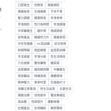
口腔衛生
性教育
陽痿預防
進
陽痿迷思
生殖健康
不孕不育
反
壓力調適
健康檢查
早洩食物
早洩預防
性行為時間
早洩調理
、
中草藥養生
婚外情
情感困惑
延時產品
韓國奇力片
陽痿原因
中年性健康
PC肌訓練
初次使用
射精障礙
勃起硬度
盆底肌訓練
手淫過度
早洩分級
性生活時段
穴位按摩
雙效藥物
糖尿病
血管擴張
威而鋼奇蹟
中藥養生
假冒藥品
辨識真偽
連續使用
精神壓力
東革阿里
生殖器尺寸
用藥注意事項
性生活品質
夫妻生活
陽痿治療
伐地那非
雙效樂威壯
高血壓
性欲提升
運動保健
壯陽產品
女用輔助
親密關係