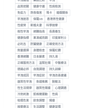
早洩護理
藥品比較
早洩
品質把關
健康守護
性病檢測
免疫力
熬夜傷害
瑪卡
婚姻關係
早洩迷思
保羅V8
香港男性健康
性疲勞
新婚夫妻
科學按摩
假性早洩
網購指南
長壽養生
健康指標
果凍威而鋼
印度犀利士
必利吉
肝臟健康
正確使用方法
劑量選擇
身體檢查
保羅紅鑽
香港網購
日本藤素
持久液
正確服用方法
溫腎壯陽
中醫療法
德國必邦
自我調理
持久訓練
早洩成因
早洩症狀
早洩改善建議
器質性早洩
食譜推薦
脫敏法
性生活規律
器質性陽痿
心理調適
冷熱刺激
凱格爾運動
性病
吸煙危害
飲食調整
陽痿
按摩療法
生活調整
健康習慣