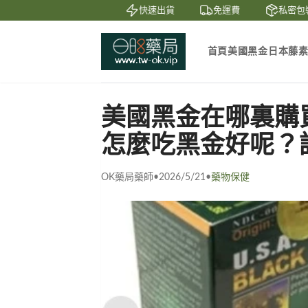
鑒賞
貨到付款
快速出貨
免運費
私密包裝
首頁
美國黑金
日本藤
美國黑金在哪裏購
怎麼吃黑金好呢？詳
OK藥局藥師
•
2026/5/21
•
藥物保健