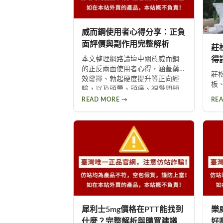
威而鋼使用者心得分享：正負
面評價與副作用完整解析
莊
得
本文整理網路論壇中關於威而鋼
的正反兩面使用者心得，涵蓋藥
議
莊
效發揮、勃起硬度提升等正向經
板
驗，以及頭暈、頭痛、視覺問題
成
等副作用。不論你想了解這款壯
READ MORE →
RE
整
陽藥的真實表現，或是尋求替代
氣
方案，都能從中找到實用資訊。
用
臟
使
犀利士5mg價格在PTT能找到
樂
什麼？完整解析與購買建議
好