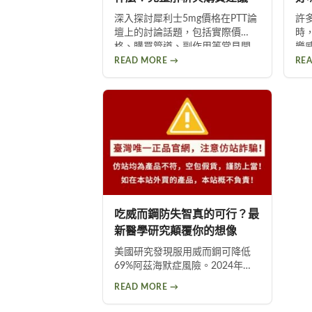
深入探討犀利士5mg價格在PTT論
許
壇上的討論話題，包括實際價
時
格、購買管道、副作用等常見問
樂
題，並提供產品選擇建議，幫助
產
READ MORE →
RE
你獲得正確資訊，找回自信與雄
的
風。
買
勢
做
吃威而鋼防失智真的可行？最
新醫學研究顛覆你的想像
美國研究發現服用威而鋼可降低
69%阿茲海默症風險。2024年更
大規模研究證實PDE5i藥物能降低
READ MORE →
約50%失智風險。威而鋼透過促進
神經突觸生長、抑制Tau蛋白異常