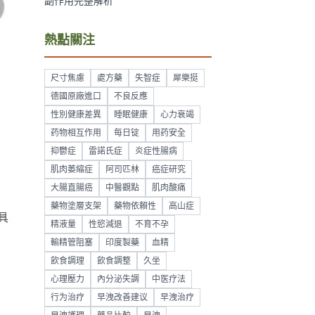
副作用完整解析
熱點關注
尺寸焦慮
處方藥
失智症
犀樂挺
德國原廠進口
不良反應
性別健康差異
睡眠健康
心力衰竭
药物相互作用
每日锭
用药安全
抑鬱症
雷諾氏症
炎症性腸病
肌肉萎縮症
阿司匹林
癌症研究
大腸直腸癌
中醫觀點
肌肉酸痛
藥物塗層支架
藥物依賴性
高山症
具
精液量
性慾減退
不育不孕
輸精管阻塞
印度製藥
血精
飲食調理
飲食調整
久坐
心理壓力
內分泌失調
中医疗法
行为治疗
早洩改善建议
早洩治疗