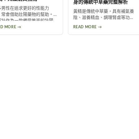
身的傳統中草藥完整解析
多男性在追求更好的性能力
黃精是傳統中草藥，具有補氣養
，常會借助壯陽藥物的幫助。
陰、滋養精血、調理腎虛等功
威壯作為一款備受推崇的壯陽
效。本文詳細介紹黃精的來源、
品，其效果獲得許多男性朋友
AD MORE →
READ MORE →
功效、副作用及食用方式，包括
肯定。本文將詳細介紹如何購
泡酒、入菜等多種用法，幫助您
到正品樂威壯，以及產品的優
安全有效地使用這項天然保健
特色與使用注意事項，幫助您
品。
出安全的選擇。