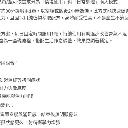
6顆/瓶
可依需求分為「情境使用」與「日常調理」兩大模式：
約30分鐘服用1顆，以空腹或飯後2小時為佳。此方式能快速促
久力，且因採用純植物萃取配方，身體耐受性高，不易產生不適
護方案，每日固定時間服用1顆，持續使用有助逐步改善腎氣不足
盒為一基礎療程，搭配生活作息調整，效果更顯著穩定。
使用組合：
勃起遲緩等初期症狀
耐力與敏感度
殖機能與活力回復
向變化：
程更富節奏感與滿足感，結束後無明顯倦怠
堅挺狀態更久，射精衝擊力增強