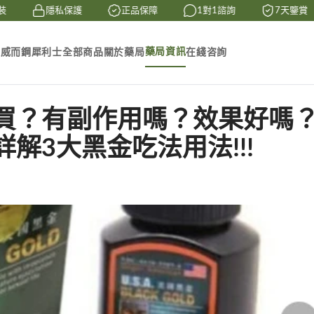
隱私保護
正品保障
1對1諮詢
7天鑒賞
藥局資訊
素
威而鋼
犀利士
全部商品
關於藥局
在綫咨詢
買？有副作用嗎？效果好嗎
解3大黑金吃法用法!!!