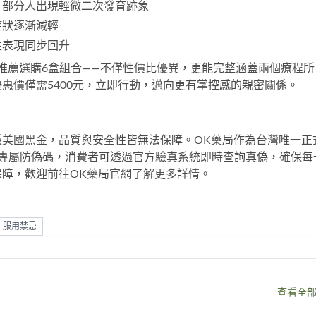
，部分人出現輕微二次發育跡象
症狀逐漸減輕
性表現同步回升
推薦選購6盒組合——不僅性價比優異，更能完整涵蓋兩個療程所
惠價僅需5400元，立即行動，邁向更有掌控感的親密關係。
美國黑金，品質與安全性皆無法保障。OK藥局作為台灣唯一正
專屬防偽碼，消費者可透過官方驗真系統即時查詢真偽，確保每
保障，歡迎前往
OK藥局官網
了解更多詳情。
服用禁忌
查看全