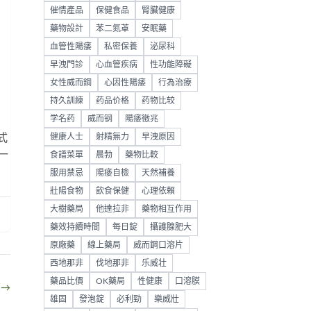
催情產品
保健食品
腎臟健康
藥物設計
苯二氮䓬
安眠藥
血管性陽痿
私密保養
泌尿科
早洩門診
心血管疾病
性功能障礙
女性威而鋼
心因性陽痿
行為治療
持久訓練
药品价格
药物比较
学名药
威而钢
陽痿徵兆
式
健康人士
射精無力
早洩原因
一
食譜菜單
晨勃
藥物比較
服用禁忌
陽痿自檢
天然補養
壯陽食物
飲食保健
心理依賴
大樹藥局
他達拉非
藥物相互作用
藥效持續時間
每日錠
攝護腺肥大
原廠藥
線上藥局
威而鋼口溶片
西地那非
伐地那非
乐威壮
藥品比價
OK藥局
性健康
口溶膜
部
→
雄固
發泡錠
必利勁
樂威壯