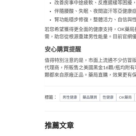
改善房事中途疲軟、反應遲緩等困擾
伴隨腰酸、失眠、夜間盜汗等亞健康
腎功能穩步修復，整體活力、自信與
若您希望獲得更全面的健康支持，
OK藥局
需，助您從根源重建男性能量。目前官網優
安心購買提醒
值得特別注意的是，市面上流通不少仿冒版
代理商，所販售之
美國黑金16顆/瓶
均附有
顆都來自原廠正品。藥局直購，效果更有
標籤：
男性健康
藥品購買
性健康
OK藥局
推薦文章