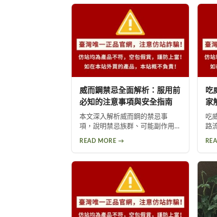
威而鋼禁忌全面解析：服用前
吃
必知的注意事項與安全指南
家
本文深入解析威而鋼的禁忌事
吃
項，說明禁忌族群、可能副作用
路
及使用前的健康評估重要性。提
高
READ MORE →
RE
醒心臟病患者等高風險族群應避
頭
免使用，並提供西地那非等替代
1
方案供參考。
眾
過