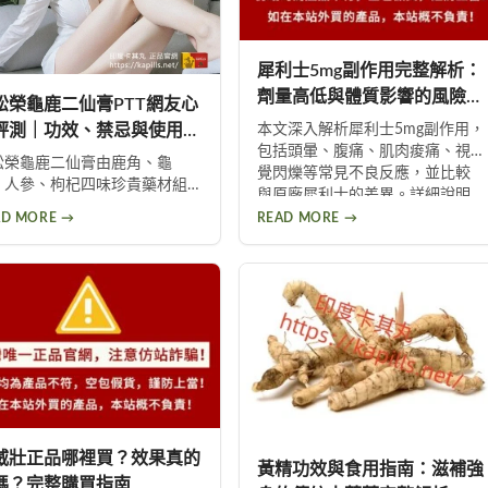
犀利士5mg副作用完整解析：
劑量高低與體質影響的風險評
松榮龜鹿二仙膏PTT網友心
估
評測｜功效、禁忌與使用建
本文深入解析犀利士5mg副作用，
包括頭暈、腹痛、肌肉痠痛、視
完整解析
松榮龜鹿二仙膏由鹿角、龜
覺閃爍等常見不良反應，並比較
、人參、枸杞四味珍貴藥材組
與原廠犀利士的差異。詳細說明
，是中醫傳統滋補良方。本文
劑量高低與個人體質如何影響副
AD MORE →
READ MORE →
理PTT網友真實心得，分析其補
作用程度，提供安全用藥建議與
血、強筋骨功效，同時提醒服
就醫評估指引。
過量可能導致鉀離子過高、腎
負擔等潛在風險，幫助您安全
用此補品。
威壯正品哪裡買？效果真的
黃精功效與食用指南：滋補強
嗎？完整購買指南