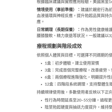
根據臨床建議與實際應用經驗，
美國黑金1
情境使用（事前準備）：
建議於親密行為前
血液循環與神經反應，提升勃起品質與持
應。
日常調理
（長期保養）：
作為男性健康維
腰膝酸軟、精力衰退等狀況。一般建議以3
療程規劃與階段成效
依照個人體質與目標，可選擇不同週期的
1盒：初步體驗，建立使用習慣
3盒：完成首個完整療程，改善疲勞、
6盒：兩個療程進階強化，明顯提升性
12盒：四階段系統調理，支持整體生
持續規律使用後，多數使用者反映以下正
性行為時間延長至20–55分鐘，過
陰莖勃起硬度與抽送力度提升，維持