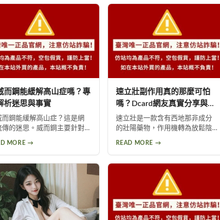
威而鋼能緩解高山症嗎？專
速立壯副作用真的那麼可怕
解析迷思與事實
嗎？Dcard網友真實分享與深
度分析
威而鋼能緩解高山症？這是網
速立壯是一款含有西地那非成分
流傳的迷思。威而鋼主要針對
的壯陽藥物，作用機轉為放鬆陰
山肺水腫，而非一般高山症。
莖海綿體平滑肌以增加血流量。
AD MORE →
READ MORE →
疼更是威而鋼常見副作用，約
常見副作用包括頭暈、頭痛、臉
0%使用者曾出現此反應。提醒民
部潮紅、鼻塞、腹痛等。雖然效
勿輕信傳言，任何用藥都需經
果顯著，但副作用問題始終難以
專業醫師評估。
迴避。本文深入分析速立壯在
Dcard上的討論，幫助你全面了解
這款產品的優缺點，以及是否有
更好的替代選擇。