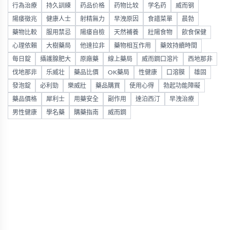
行為治療
持久訓練
药品价格
药物比较
学名药
威而钢
陽痿徵兆
健康人士
射精無力
早洩原因
食譜菜單
晨勃
藥物比較
服用禁忌
陽痿自檢
天然補養
壯陽食物
飲食保健
心理依賴
大樹藥局
他達拉非
藥物相互作用
藥效持續時間
每日錠
攝護腺肥大
原廠藥
線上藥局
威而鋼口溶片
西地那非
伐地那非
乐威壮
藥品比價
OK藥局
性健康
口溶膜
雄固
發泡錠
必利勁
樂威壯
藥品購買
使用心得
勃起功能障礙
藥品價格
犀利士
用藥安全
副作用
達泊西汀
早洩治療
男性健康
學名藥
購藥指南
威而鋼