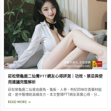
莊松榮龜鹿二仙膏PTT網友心得評測｜功效、禁忌與使
用建議完整解析
莊松榮龜鹿二仙膏由鹿角、龜板、人參、枸杞四味珍貴藥材組
成，是中醫傳統滋補良方。本文整理PTT網友真實心得，分析
其補氣血、強筋骨功效，同時提醒服用過量可能導致鉀離子過
READ MORE →
高、腎臟負擔等潛在風險，幫助您安全使用此補品。