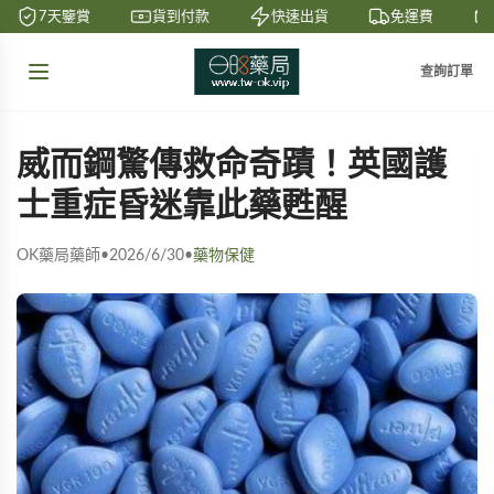
7天鑒賞
貨到付款
快速出貨
免運費
查詢訂單
威而鋼驚傳救命奇蹟！英國護
士重症昏迷靠此藥甦醒
OK藥局藥師
•
2026/6/30
•
藥物保健