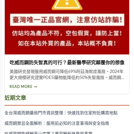
吃威而鋼防失智真的可行？最新醫學研究顛覆你的想像
美國研究發現服用威而鋼可降低69%阿茲海默症風險。2024年
更大規模研究證實PDE5i藥物能降低約50%失智風險。威而鋼
透過促進神經突觸生長、抑制Tau蛋白異常磷酸化，並改善大
READ MORE →
腦血液供應來保護腦神經。不過需服用超過20顆才可能見效，
且有心血管疾病者不宜使用。
近期文章
全台灣威而鋼藥局門市資訊整理｜快速找到住家附近購買地點
威而鋼禁忌全面解析：服用前必知的注意事項與安全指南