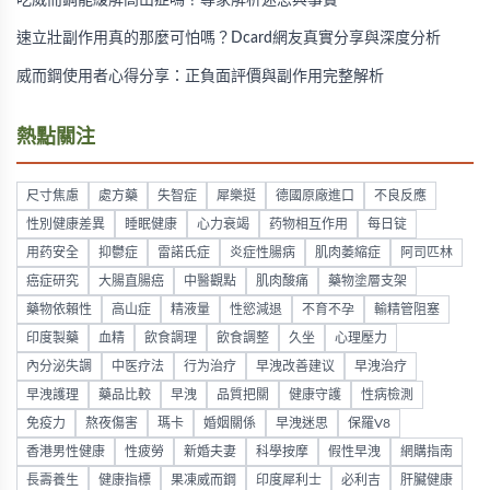
吃威而鋼能緩解高山症嗎？專家解析迷思與事實
速立壯副作用真的那麼可怕嗎？Dcard網友真實分享與深度分析
威而鋼使用者心得分享：正負面評價與副作用完整解析
熱點關注
尺寸焦慮
處方藥
失智症
犀樂挺
德國原廠進口
不良反應
性別健康差異
睡眠健康
心力衰竭
药物相互作用
每日锭
用药安全
抑鬱症
雷諾氏症
炎症性腸病
肌肉萎縮症
阿司匹林
癌症研究
大腸直腸癌
中醫觀點
肌肉酸痛
藥物塗層支架
藥物依賴性
高山症
精液量
性慾減退
不育不孕
輸精管阻塞
印度製藥
血精
飲食調理
飲食調整
久坐
心理壓力
內分泌失調
中医疗法
行为治疗
早洩改善建议
早洩治疗
早洩護理
藥品比較
早洩
品質把關
健康守護
性病檢測
免疫力
熬夜傷害
瑪卡
婚姻關係
早洩迷思
保羅V8
香港男性健康
性疲勞
新婚夫妻
科學按摩
假性早洩
網購指南
長壽養生
健康指標
果凍威而鋼
印度犀利士
必利吉
肝臟健康