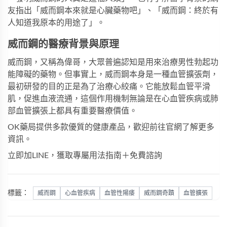
友指出「威而鋼本來就是心臟藥物吧」、「威而鋼：終於有
人知道我原本的用途了」。
威而鋼的醫療背景與原理
威而鋼，又稱為偉哥，大眾普遍認知是用來治療男性勃起功
能障礙的藥物。但事實上，威而鋼本身是一種血管擴張劑，
最初研發的目的正是為了治療心絞痛。它能放鬆血管平滑
肌，促進血液流通，這個作用機制無論是在心血管疾病或肺
部血管擴張上都具有重要醫療價值。
OK藥局
提供多款優質的健康產品，歡迎前往
官網
了解更多
資訊。
立即加LINE，獲取專屬用法指南＋免費諮詢
標籤：
威而鋼
心血管疾病
血管性陽痿
威而鋼奇蹟
血管擴張