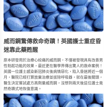
威而鋼驚傳救命奇蹟！英國護士重症昏
迷靠此藥甦醒
原本研發用於治療心絞痛的
威而鋼
，不僅被發現具有改善男
性勃起功能的效果，最近更在醫學界傳出驚人的救命案例！
英國一位護士感染新冠肺炎後病情惡化，陷入昏迷將近一個
月，醫院已經打算放棄治療並拔除呼吸器，就在最後關頭，
醫生決定嘗試處方高劑量威而鋼，沒想到兩天後這位護士竟
然奇蹟式地恢復意識。