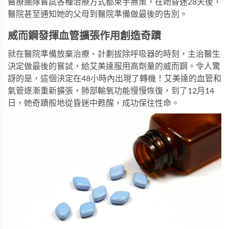
醫療團隊嘗試各種治療方式都束手無策，在她昏迷28天後，
醫院甚至通知她的父母到醫院準備做最後的告別。
威而鋼發揮血管擴張作用創造奇蹟
就在醫院準備放棄治療、計劃拔除呼吸器的時刻，主治醫生
決定做最後的嘗試，給艾美達服用高劑量的
威而鋼
。令人驚
訝的是，這個決定在48小時內出現了轉機！艾美達的血管和
氣管逐漸重新擴張，肺部輸氧功能慢慢恢復，到了12月14
日，她奇蹟般地從昏迷中甦醒，成功保住性命。