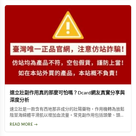
速立壯副作用真的那麼可怕嗎？Dcard網友真實分享與
深度分析
速立壯是一款含有西地那非成分的壯陽藥物，作用機轉為放鬆
陰莖海綿體平滑肌以增加血流量。常見副作用包括頭暈、頭
痛、臉部潮紅、鼻塞、腹痛等。雖然效果顯著，但副作用問題
READ MORE →
始終難以迴避。本文深入分析速立壯在Dcard上的討論，幫助
你全面了解這款產品的優缺點，以及是否有更好的替代選擇。