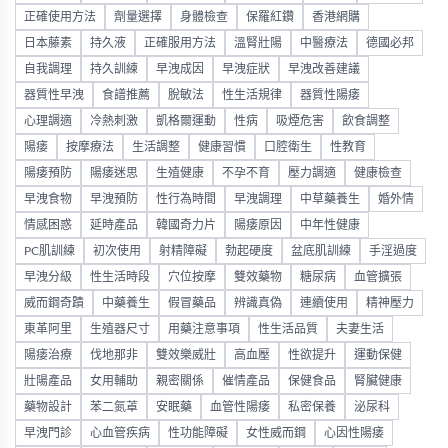
正確使用方法
劑量選擇
身體檢查
保羅紅鑽
香港網購
日本藤素
持久液
正確服用方法
溫腎壯陽
中醫療法
德國必邦
自我調理
持久訓練
早洩成因
早洩症狀
早洩改善建議
器質性早洩
食譜推薦
脫敏法
性生活規律
器質性陽痿
心理調適
冷熱刺激
凱格爾運動
性病
吸煙危害
飲食調整
陽痿
按摩療法
生活調整
健康習慣
口腔衛生
性教育
陽痿預防
陽痿迷思
生殖健康
不孕不育
壓力調適
健康檢查
早洩食物
早洩預防
性行為時間
早洩調理
中草藥養生
婚外情
情感困惑
延時產品
韓國奇力片
陽痿原因
中年性健康
PC肌訓練
初次使用
射精障礙
勃起硬度
盆底肌訓練
手淫過度
早洩分級
性生活時段
穴位按摩
雙效藥物
糖尿病
血管擴張
威而鋼奇蹟
中藥養生
假冒藥品
辨識真偽
連續使用
精神壓力
東革阿里
生殖器尺寸
用藥注意事項
性生活品質
夫妻生活
陽痿治療
伐地那非
雙效樂威壯
高血壓
性欲提升
運動保健
壯陽產品
女用輔助
親密關係
催情產品
保健食品
腎臟健康
藥物設計
苯二氮䓬
安眠藥
血管性陽痿
私密保養
泌尿科
早洩門診
心血管疾病
性功能障礙
女性威而鋼
心因性陽痿