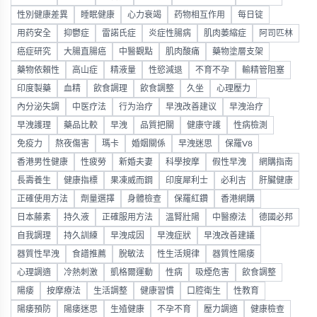
性別健康差異
睡眠健康
心力衰竭
药物相互作用
每日锭
用药安全
抑鬱症
雷諾氏症
炎症性腸病
肌肉萎縮症
阿司匹林
癌症研究
大腸直腸癌
中醫觀點
肌肉酸痛
藥物塗層支架
藥物依賴性
高山症
精液量
性慾減退
不育不孕
輸精管阻塞
印度製藥
血精
飲食調理
飲食調整
久坐
心理壓力
內分泌失調
中医疗法
行为治疗
早洩改善建议
早洩治疗
早洩護理
藥品比較
早洩
品質把關
健康守護
性病檢測
免疫力
熬夜傷害
瑪卡
婚姻關係
早洩迷思
保羅V8
香港男性健康
性疲勞
新婚夫妻
科學按摩
假性早洩
網購指南
長壽養生
健康指標
果凍威而鋼
印度犀利士
必利吉
肝臟健康
正確使用方法
劑量選擇
身體檢查
保羅紅鑽
香港網購
日本藤素
持久液
正確服用方法
溫腎壯陽
中醫療法
德國必邦
自我調理
持久訓練
早洩成因
早洩症狀
早洩改善建議
器質性早洩
食譜推薦
脫敏法
性生活規律
器質性陽痿
心理調適
冷熱刺激
凱格爾運動
性病
吸煙危害
飲食調整
陽痿
按摩療法
生活調整
健康習慣
口腔衛生
性教育
陽痿預防
陽痿迷思
生殖健康
不孕不育
壓力調適
健康檢查