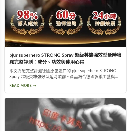
pjur superhero STRONG Spray 超級英雄強效型延時噴
霧完整評測：成分、功效與使用心得
本文為您完整評測德國原裝進口的 pjur superhero STRONG
Spray 超級英雄強效型延時噴霧。產品結合德國製藥工藝與草
本植萃配方，標榜不含傳統麻藥成分，採用物理延緩＋化學抑
READ MORE →
敏雙重作用機制。從成分解析、使用方式、功效表現到潛在副
作用，以及PTT網友實際使用評價，全面分析這款熱門延時液
的優缺點，協助您做出明智的選購決定。