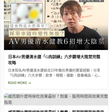
日本AV男優清水健「G肉訓練」六步驟增大陰莖完整
攻略
日本知名AV男優清水健結合23年擔任男優的豐富經驗，分享
「G肉訓練」六大步驟：飲食、睡眠、運動、營養補品、心
態、按摩。揭示五種助性食物、騎單車對性能力的危害，以及
READ MORE →
被譽為「天然威而鋼」的水煮蛋功效，幫助男性實現陰莖增大
增粗的目標。