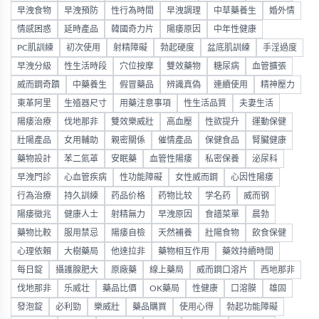
早洩食物
早洩預防
性行為時間
早洩調理
中草藥養生
婚外情
情感困惑
延時產品
韓國奇力片
陽痿原因
中年性健康
PC肌訓練
初次使用
射精障礙
勃起硬度
盆底肌訓練
手淫過度
早洩分級
性生活時段
穴位按摩
雙效藥物
糖尿病
血管擴張
威而鋼奇蹟
中藥養生
假冒藥品
辨識真偽
連續使用
精神壓力
東革阿里
生殖器尺寸
用藥注意事項
性生活品質
夫妻生活
陽痿治療
伐地那非
雙效樂威壯
高血壓
性欲提升
運動保健
壯陽產品
女用輔助
親密關係
催情產品
保健食品
腎臟健康
藥物設計
苯二氮䓬
安眠藥
血管性陽痿
私密保養
泌尿科
早洩門診
心血管疾病
性功能障礙
女性威而鋼
心因性陽痿
行為治療
持久訓練
药品价格
药物比较
学名药
威而钢
陽痿徵兆
健康人士
射精無力
早洩原因
食譜菜單
晨勃
藥物比較
服用禁忌
陽痿自檢
天然補養
壯陽食物
飲食保健
心理依賴
大樹藥局
他達拉非
藥物相互作用
藥效持續時間
每日錠
攝護腺肥大
原廠藥
線上藥局
威而鋼口溶片
西地那非
伐地那非
乐威壮
藥品比價
OK藥局
性健康
口溶膜
雄固
發泡錠
必利勁
樂威壯
藥品購買
使用心得
勃起功能障礙