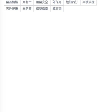
藥品價格
犀利士
用藥安全
副作用
達泊西汀
早洩治療
男性健康
學名藥
購藥指南
威而鋼