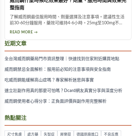
威而鋼什麼時候吃效果最好？劑量、服用時間與效果完
整指南
了解威而鋼最佳服用時間、劑量選擇及注意事項。建議性生活
前30-60分鐘服用，藥效可維持4-6小時。25mg至100mg不同
劑量適用於不同族群，首次建議從50mg開始，過高劑量可能
READ MORE →
增加副作用風險。
近期文章
全台灣威而鋼藥局門市資訊整理｜快速找到住家附近購買地點
威而鋼禁忌全面解析：服用前必知的注意事項與安全指南
吃威而鋼能緩解高山症嗎？專家解析迷思與事實
速立壯副作用真的那麼可怕嗎？Dcard網友真實分享與深度分析
威而鋼使用者心得分享：正負面評價與副作用完整解析
熱點關注
尺寸焦慮
處方藥
失智症
犀樂挺
德國原廠進口
不良反應