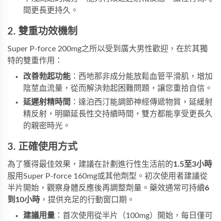
間更長更持久。
2. 雙重功效機制
Super P-force 200mg
之所以受到廣大男性歡迎，在於其獨
特的雙重作用：
改善勃起功能
：西地那非成分能放鬆血管平滑肌，增加
陰莖血流量，從而解決勃起困難問題，讓您重拾自信。
延遲射精時間
：達泊西汀能調節神經傳遞物質，延緩射
精反射，明顯延長性交持續時間，雙方都能享受更長久
的親密時光。
3. 正確使用方式
為了獲得最佳效果，建議在計劃進行性生活前的
1.5至3小時
服用
Super P-force 160mg
或其他劑型。初次使用者建議從
半片開始，觀察身體反應後再調整劑量。藥效通常可持續
6
到10小時
，提供充足的行動窗口期。
建議用量
：首次使用從半片（100mg）開始，每日僅可