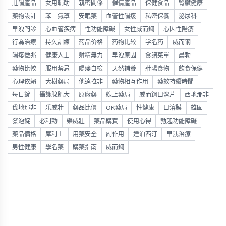
壯陽產品
女用輔助
親密關係
催情產品
保健食品
腎臟健康
藥物設計
苯二氮䓬
安眠藥
血管性陽痿
私密保養
泌尿科
早洩門診
心血管疾病
性功能障礙
女性威而鋼
心因性陽痿
行為治療
持久訓練
药品价格
药物比较
学名药
威而钢
陽痿徵兆
健康人士
射精無力
早洩原因
食譜菜單
晨勃
藥物比較
服用禁忌
陽痿自檢
天然補養
壯陽食物
飲食保健
心理依賴
大樹藥局
他達拉非
藥物相互作用
藥效持續時間
每日錠
攝護腺肥大
原廠藥
線上藥局
威而鋼口溶片
西地那非
伐地那非
乐威壮
藥品比價
OK藥局
性健康
口溶膜
雄固
發泡錠
必利勁
樂威壯
藥品購買
使用心得
勃起功能障礙
藥品價格
犀利士
用藥安全
副作用
達泊西汀
早洩治療
男性健康
學名藥
購藥指南
威而鋼