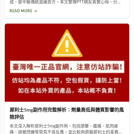
成，是中醫傳統滋補良方。本文整理PTT網友真實心得，分析
其補氣血、強筋骨功效，同時提醒服用過量可能導致鉀離子過
READ MORE →
高、腎臟負擔等潛在風險，幫助您安全使用此補品。
犀利士5mg副作用完整解析：劑量高低與體質影響的風
險評估
本文深入解析犀利士5mg副作用，包括頭暈、腹痛、肌肉痠
痛、視覺閃爍等常見不良反應，並比較與原廠犀利士的差異。