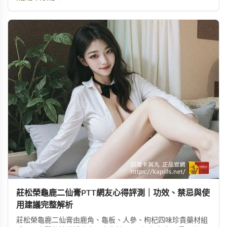
求替代方案，都能從中找到實用資訊。
莊松榮龜鹿二仙膏PTT網友心得評測｜功效、禁忌與使
用建議完整解析
莊松榮龜鹿二仙膏由鹿角、龜板、人參、枸杞四味珍貴藥材組