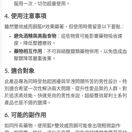
服用一次，切勿超量使用。
4. 使用注意事項
雖然雙效威而鋼藍P效果顯著，但使用時需留意以下要點：
避免酒精與高脂食物
：這些物質可能影響藥物吸收速
度，降低整體療效。
藥物相互作用
：不可與硝酸鹽類藥物併用，以免造成血
壓驟降等嚴重後果。
5. 適合對象
此產品專為同時受勃起困擾與早洩問題所苦的男性設計，特
別適合希望一次性解決兩大問題、提升性愛品質的人群。對
於追求高效能、快速見效的男性來說，
超級雙效犀利士
系列
產品也是不錯的選擇。
6. 可能的副作用
如同所有藥物，使用藍P雙效威而鋼可能會出現輕微副作