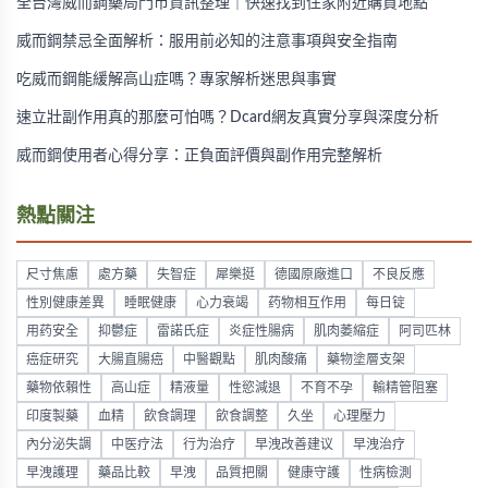
全台灣威而鋼藥局門市資訊整理｜快速找到住家附近購買地點
威而鋼禁忌全面解析：服用前必知的注意事項與安全指南
吃威而鋼能緩解高山症嗎？專家解析迷思與事實
速立壯副作用真的那麼可怕嗎？Dcard網友真實分享與深度分析
威而鋼使用者心得分享：正負面評價與副作用完整解析
熱點關注
尺寸焦慮
處方藥
失智症
犀樂挺
德國原廠進口
不良反應
性別健康差異
睡眠健康
心力衰竭
药物相互作用
每日锭
用药安全
抑鬱症
雷諾氏症
炎症性腸病
肌肉萎縮症
阿司匹林
癌症研究
大腸直腸癌
中醫觀點
肌肉酸痛
藥物塗層支架
藥物依賴性
高山症
精液量
性慾減退
不育不孕
輸精管阻塞
印度製藥
血精
飲食調理
飲食調整
久坐
心理壓力
內分泌失調
中医疗法
行为治疗
早洩改善建议
早洩治疗
早洩護理
藥品比較
早洩
品質把關
健康守護
性病檢測