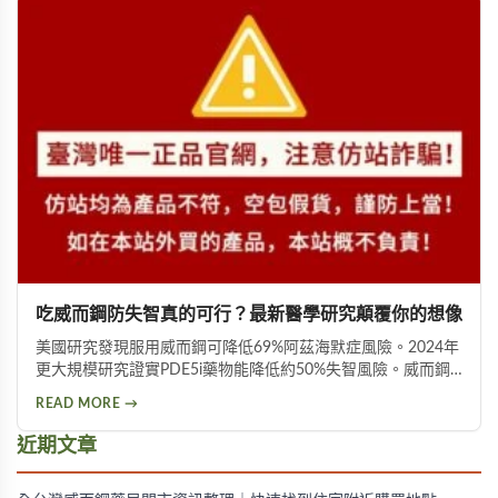
吃威而鋼防失智真的可行？最新醫學研究顛覆你的想像
美國研究發現服用威而鋼可降低69%阿茲海默症風險。2024年
更大規模研究證實PDE5i藥物能降低約50%失智風險。威而鋼
透過促進神經突觸生長、抑制Tau蛋白異常磷酸化，並改善大
READ MORE →
腦血液供應來保護腦神經。不過需服用超過20顆才可能見效，
且有心血管疾病者不宜使用。
近期文章