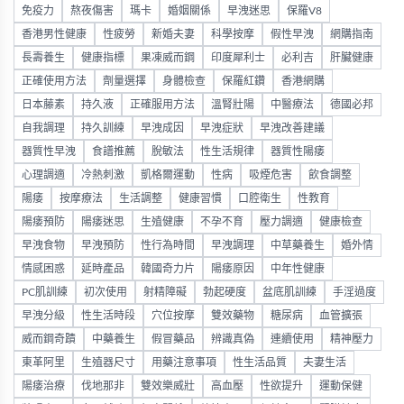
免疫力
熬夜傷害
瑪卡
婚姻關係
早洩迷思
保羅V8
香港男性健康
性疲勞
新婚夫妻
科學按摩
假性早洩
網購指南
長壽養生
健康指標
果凍威而鋼
印度犀利士
必利吉
肝臟健康
正確使用方法
劑量選擇
身體檢查
保羅紅鑽
香港網購
日本藤素
持久液
正確服用方法
溫腎壯陽
中醫療法
德國必邦
自我調理
持久訓練
早洩成因
早洩症狀
早洩改善建議
器質性早洩
食譜推薦
脫敏法
性生活規律
器質性陽痿
心理調適
冷熱刺激
凱格爾運動
性病
吸煙危害
飲食調整
陽痿
按摩療法
生活調整
健康習慣
口腔衛生
性教育
陽痿預防
陽痿迷思
生殖健康
不孕不育
壓力調適
健康檢查
早洩食物
早洩預防
性行為時間
早洩調理
中草藥養生
婚外情
情感困惑
延時產品
韓國奇力片
陽痿原因
中年性健康
PC肌訓練
初次使用
射精障礙
勃起硬度
盆底肌訓練
手淫過度
早洩分級
性生活時段
穴位按摩
雙效藥物
糖尿病
血管擴張
威而鋼奇蹟
中藥養生
假冒藥品
辨識真偽
連續使用
精神壓力
東革阿里
生殖器尺寸
用藥注意事項
性生活品質
夫妻生活
陽痿治療
伐地那非
雙效樂威壯
高血壓
性欲提升
運動保健