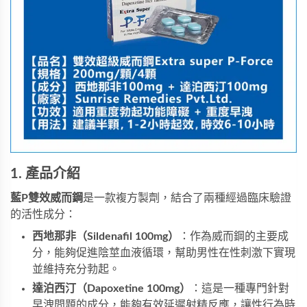
1. 產品介紹
藍P雙效威而鋼
是一款複方製劑，結合了兩種經過臨床驗證
的活性成分：
西地那非（Sildenafil 100mg）
：作為威而鋼的主要成
分，能夠促進陰莖血液循環，幫助男性在性刺激下實現
並維持充分勃起。
達泊西汀（Dapoxetine 100mg）
：這是一種專門針對
早洩問題的成分，能夠有效延遲射精反應，讓性行為時