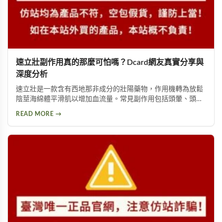
速立壯副作用真的那麼可怕嗎？Dcard網友真實分享與
深度分析
速立壯是一款含有西地那非成分的壯陽藥物，作用機轉為放鬆
陰莖海綿體平滑肌以增加血流量。常見副作用包括頭暈、頭
痛、臉部潮紅、鼻塞、腹痛等。雖然效果顯著，但副作用問題
READ MORE →
始終難以迴避。本文深入分析速立壯在Dcard上的討論，幫助
你全面了解這款產品的優缺點，以及是否有更好的替代選擇。