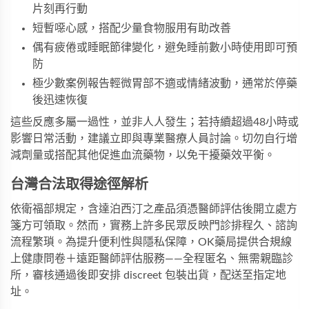
片刻再行動
短暫噁心感，搭配少量食物服用有助改善
偶有疲倦或睡眠節律變化，避免睡前數小時使用即可預
防
極少數案例報告輕微胃部不適或情緒波動，通常於停藥
後迅速恢復
這些反應多屬一過性，並非人人發生；若持續超過48小時或
影響日常活動，建議立即與專業醫療人員討論。切勿自行增
減劑量或搭配其他促進血流藥物，以免干擾藥效平衡。
台灣合法取得途徑解析
依衛福部規定，含達泊西汀之產品須憑醫師評估後開立處方
箋方可領取。然而，實務上許多民眾反映門診排程久、諮詢
流程繁瑣。為提升便利性與隱私保障，
OK藥局
提供合規線
上健康問卷＋遠距醫師評估服務——全程匿名、無需親臨診
所，審核通過後即安排 discreet 包裝出貨，配送至指定地
址。