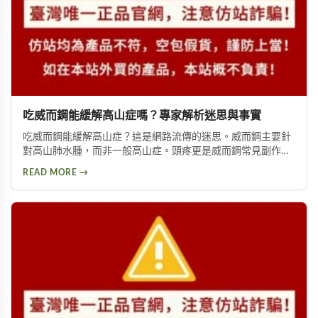
吃威而鋼能緩解高山症嗎？專家解析迷思與事實
吃威而鋼能緩解高山症？這是網路流傳的迷思。威而鋼主要針
對高山肺水腫，而非一般高山症。頭疼更是威而鋼常見副作
用，約10%使用者曾出現此反應。提醒民眾勿輕信傳言，任何
READ MORE →
用藥都需經過專業醫師評估。