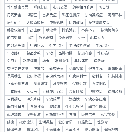
性別健康差異
睡眠健康
心力衰竭
药物相互作用
每日锭
用药安全
抑鬱症
雷諾氏症
炎症性腸病
肌肉萎縮症
阿司匹林
癌症研究
大腸直腸癌
中醫觀點
肌肉酸痛
藥物塗層支架
藥物依賴性
高山症
精液量
性慾減退
不育不孕
輸精管阻塞
印度製藥
血精
飲食調理
飲食調整
久坐
心理壓力
內分泌失調
中医疗法
行为治疗
早洩改善建议
早洩治疗
早洩護理
藥品比較
早洩
品質把關
健康守護
性病檢測
免疫力
熬夜傷害
瑪卡
婚姻關係
早洩迷思
保羅V8
香港男性健康
性疲勞
新婚夫妻
科學按摩
假性早洩
網購指南
長壽養生
健康指標
果凍威而鋼
印度犀利士
必利吉
肝臟健康
正確使用方法
劑量選擇
身體檢查
保羅紅鑽
香港網購
日本藤素
持久液
正確服用方法
溫腎壯陽
中醫療法
德國必邦
自我調理
持久訓練
早洩成因
早洩症狀
早洩改善建議
器質性早洩
食譜推薦
脫敏法
性生活規律
器質性陽痿
心理調適
冷熱刺激
凱格爾運動
性病
吸煙危害
飲食調整
陽痿
按摩療法
生活調整
健康習慣
口腔衛生
性教育
陽痿預防
陽痿迷思
生殖健康
不孕不育
壓力調適
健康檢查