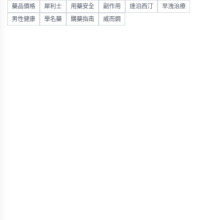
藥品價格
犀利士
用藥安全
副作用
達泊西汀
早洩治療
男性健康
學名藥
購藥指南
威而鋼