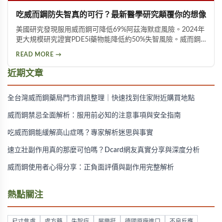
吃威而鋼防失智真的可行？最新醫學研究顛覆你的想像
美國研究發現服用威而鋼可降低69%阿茲海默症風險。2024年
更大規模研究證實PDE5i藥物能降低約50%失智風險。威而鋼
透過促進神經突觸生長、抑制Tau蛋白異常磷酸化，並改善大
READ MORE →
腦血液供應來保護腦神經。不過需服用超過20顆才可能見效，
且有心血管疾病者不宜使用。
近期文章
全台灣威而鋼藥局門市資訊整理｜快速找到住家附近購買地點
威而鋼禁忌全面解析：服用前必知的注意事項與安全指南
吃威而鋼能緩解高山症嗎？專家解析迷思與事實
速立壯副作用真的那麼可怕嗎？Dcard網友真實分享與深度分析
威而鋼使用者心得分享：正負面評價與副作用完整解析
熱點關注
尺寸焦慮
處方藥
失智症
犀樂挺
德國原廠進口
不良反應