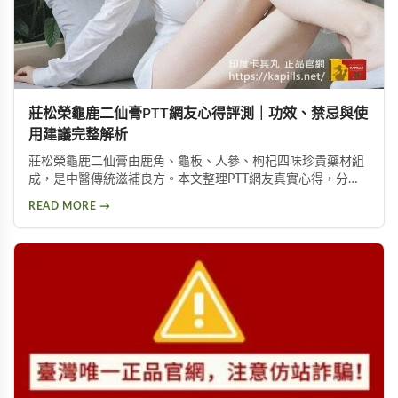
莊松榮龜鹿二仙膏PTT網友心得評測｜功效、禁忌與使
用建議完整解析
莊松榮龜鹿二仙膏由鹿角、龜板、人參、枸杞四味珍貴藥材組
成，是中醫傳統滋補良方。本文整理PTT網友真實心得，分析
其補氣血、強筋骨功效，同時提醒服用過量可能導致鉀離子過
READ MORE →
高、腎臟負擔等潛在風險，幫助您安全使用此補品。