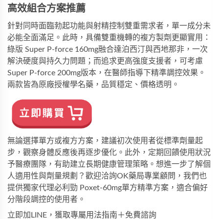
高效組合方案推薦
針對同時面臨勃起功能與射精控制雙重需求者，單一成分未
必能全面滿足。此時，具備雙重機轉的複方製劑更顯實用：
綠版 Super P-force 160mg
融合達泊西汀與西地那非，一次
解決硬度與持久力問題；而追求更高強度支援者，可考慮
Super P-force 200mg
版本，在醫師指導下精準調控效果。
兩款皆為原廠授權學名藥，品質穩定、價格透明。
無論選擇單方或複方方案，建議初次使用者從標準劑量起
步，觀察身體反應後再逐步優化。此外，定期回饋使用狀況
予醫療團隊，有助建立長期健康管理策略。想進一步了解個
人適用性與劑量規劃？歡迎洽詢
OK藥局
專業顧問，我們也
提供
獨家代理必利勁 Poxet-60mg
單方精準方案，適合偏好
分階段調控的使用者。
立即加LINE，獲取專屬用法指南＋免費諮詢