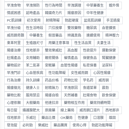
早洩食物
早洩預防
性行為時間
早洩調理
中草藥養生
婚外情
情感困惑
延時產品
韓國奇力片
陽痿原因
中年性健康
PC肌訓練
初次使用
射精障礙
勃起硬度
盆底肌訓練
手淫過度
早洩分級
性生活時段
穴位按摩
雙效藥物
糖尿病
血管擴張
威而鋼奇蹟
中藥養生
假冒藥品
辨識真偽
連續使用
精神壓力
東革阿里
生殖器尺寸
用藥注意事項
性生活品質
夫妻生活
陽痿治療
伐地那非
雙效樂威壯
高血壓
性欲提升
運動保健
壯陽產品
女用輔助
親密關係
催情產品
保健食品
腎臟健康
藥物設計
苯二氮䓬
安眠藥
血管性陽痿
私密保養
泌尿科
早洩門診
心血管疾病
性功能障礙
女性威而鋼
心因性陽痿
行為治療
持久訓練
药品价格
药物比较
学名药
威而钢
陽痿徵兆
健康人士
射精無力
早洩原因
食譜菜單
晨勃
藥物比較
服用禁忌
陽痿自檢
天然補養
壯陽食物
飲食保健
心理依賴
大樹藥局
他達拉非
藥物相互作用
藥效持續時間
每日錠
攝護腺肥大
原廠藥
線上藥局
威而鋼口溶片
西地那非
伐地那非
乐威壮
藥品比價
OK藥局
性健康
口溶膜
雄固
發泡錠
必利勁
樂威壯
藥品購買
使用心得
勃起功能障礙