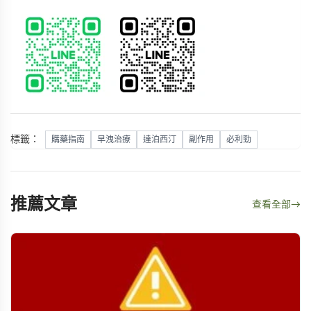
標籤：
購藥指南
早洩治療
達泊西汀
副作用
必利勁
推薦文章
查看全部
→