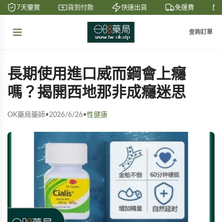
7天鑒賞
貨到付款
快速出貨
免運費
查詢訂單
長期使用進口威而鋼會上癮
嗎？揭開西地那非成癮迷思
OK藥局藥師
•
2026/6/26
•
性健康