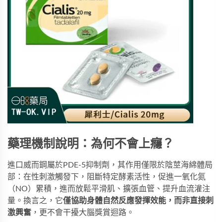
藥理機制說明：為何不會上癮？
進口威而鋼屬於PDE-5抑制劑，其作用僅限於陰莖海綿體局
部：在性刺激觸發下，阻斷特定酵素活性，促進一氧化氮
（NO）累積，進而放鬆平滑肌、擴張血管、提升血流灌注
量。換言之，它
僅協助身體自然反應發揮效能，而非直接刺
激興奮
，更不會干擾大腦獎賞迴路。