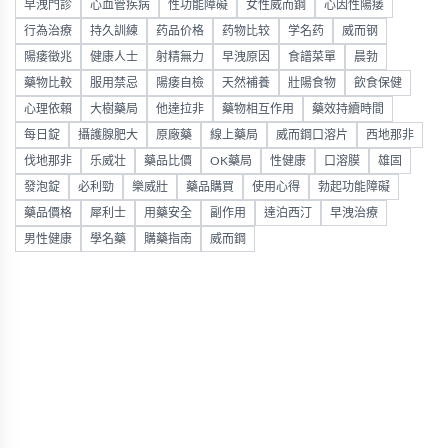
早洩門診
心血管疾病
性功能障礙
女性威而鋼
心因性陽痿
行為治療
持久訓練
药品价格
药物比较
学名药
威而钢
陽痿徵兆
健康人士
射精無力
早洩原因
食譜菜單
晨勃
藥物比較
服用禁忌
陽痿自檢
天然補養
壯陽食物
飲食保健
心理依賴
大樹藥局
他達拉非
藥物相互作用
藥效持續時間
每日錠
攝護腺肥大
原廠藥
線上藥局
威而鋼口溶片
西地那非
伐地那非
乐威壮
藥品比價
OK藥局
性健康
口溶膜
雄固
發泡錠
必利勁
樂威壯
藥品購買
使用心得
勃起功能障礙
藥品價格
犀利士
用藥安全
副作用
達泊西汀
早洩治療
男性健康
學名藥
購藥指南
威而鋼