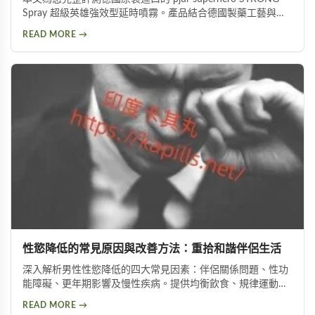
Spray 超級英雄強效型延時噴霧。產品結合德國製藥工藝與草
本植萃配方，標榜不含傳統麻藥成分，採用物理延緩＋化學抑
READ MORE →
敏雙重作用機制。從成分解析、使用方式、功效表現到潛在副
作用，以及PTT網友實際使用評價，全面分析這款熱門延時液
的優缺點，協助您做出明智的選購決定。
性慾降低的常見原因與改善方法：重拾和諧伴侶生活
深入解析男性性慾降低的四大常見因素：伴侶關係問題、性功
能障礙、更年期影響及慢性疾病。提供均衡飲食、規律運動、
情緒管理等實用改善方法，助你有效提升性慾，重拾健康和諧
READ MORE →
的亲密关系。