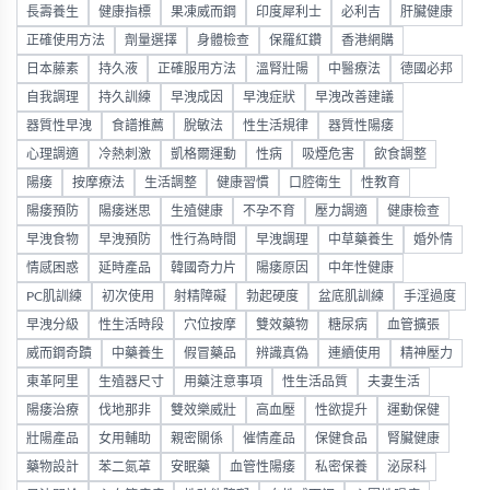
長壽養生
健康指標
果凍威而鋼
印度犀利士
必利吉
肝臟健康
正確使用方法
劑量選擇
身體檢查
保羅紅鑽
香港網購
日本藤素
持久液
正確服用方法
溫腎壯陽
中醫療法
德國必邦
自我調理
持久訓練
早洩成因
早洩症狀
早洩改善建議
器質性早洩
食譜推薦
脫敏法
性生活規律
器質性陽痿
心理調適
冷熱刺激
凱格爾運動
性病
吸煙危害
飲食調整
陽痿
按摩療法
生活調整
健康習慣
口腔衛生
性教育
陽痿預防
陽痿迷思
生殖健康
不孕不育
壓力調適
健康檢查
早洩食物
早洩預防
性行為時間
早洩調理
中草藥養生
婚外情
情感困惑
延時產品
韓國奇力片
陽痿原因
中年性健康
PC肌訓練
初次使用
射精障礙
勃起硬度
盆底肌訓練
手淫過度
早洩分級
性生活時段
穴位按摩
雙效藥物
糖尿病
血管擴張
威而鋼奇蹟
中藥養生
假冒藥品
辨識真偽
連續使用
精神壓力
東革阿里
生殖器尺寸
用藥注意事項
性生活品質
夫妻生活
陽痿治療
伐地那非
雙效樂威壯
高血壓
性欲提升
運動保健
壯陽產品
女用輔助
親密關係
催情產品
保健食品
腎臟健康
藥物設計
苯二氮䓬
安眠藥
血管性陽痿
私密保養
泌尿科