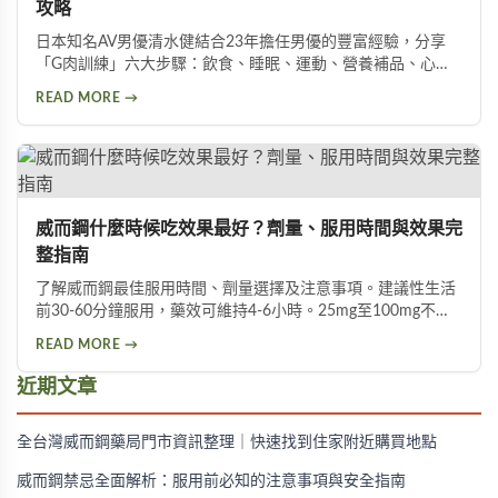
攻略
日本知名AV男優清水健結合23年擔任男優的豐富經驗，分享
「G肉訓練」六大步驟：飲食、睡眠、運動、營養補品、心
態、按摩。揭示五種助性食物、騎單車對性能力的危害，以及
READ MORE →
被譽為「天然威而鋼」的水煮蛋功效，幫助男性實現陰莖增大
增粗的目標。
威而鋼什麼時候吃效果最好？劑量、服用時間與效果完
整指南
了解威而鋼最佳服用時間、劑量選擇及注意事項。建議性生活
前30-60分鐘服用，藥效可維持4-6小時。25mg至100mg不同
劑量適用於不同族群，首次建議從50mg開始，過高劑量可能
READ MORE →
增加副作用風險。
近期文章
全台灣威而鋼藥局門市資訊整理｜快速找到住家附近購買地點
威而鋼禁忌全面解析：服用前必知的注意事項與安全指南