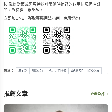
技 武倍對策
或
黑馬特效壯陽延時補腎
的適用情境仍有疑
問，歡迎進一步諮詢。
立即加LINE，獲取專屬用法指南＋免費諮詢
標籤：
威而鋼
用藥安全
勃起功能障礙
西地那非
陽痿迷思
推薦文章
查看全部
→