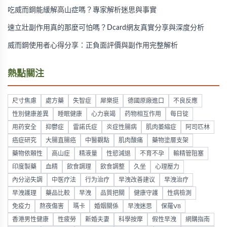
吃威而鋼能緩解高山症嗎？專家解析迷思與事實
速立壯副作用真的那麼可怕嗎？Dcard網友真實分享與深度分析
威而鋼使用者心得分享：正負面評價與副作用完整解析
熱點關注
尺寸焦慮
處方藥
失智症
犀樂挺
德國原廠進口
不良反應
性別健康差異
睡眠健康
心力衰竭
药物相互作用
每日锭
用药安全
抑鬱症
雷諾氏症
炎症性腸病
肌肉萎縮症
阿司匹林
癌症研究
大腸直腸癌
中醫觀點
肌肉酸痛
藥物塗層支架
藥物依賴性
高山症
精液量
性慾減退
不育不孕
輸精管阻塞
印度製藥
血精
飲食調理
飲食調整
久坐
心理壓力
內分泌失調
中医疗法
行为治疗
早洩改善建议
早洩治疗
早洩護理
藥品比較
早洩
品質把關
健康守護
性病檢測
免疫力
熬夜傷害
瑪卡
婚姻關係
早洩迷思
保羅V8
香港男性健康
性疲勞
新婚夫妻
科學按摩
假性早洩
網購指南