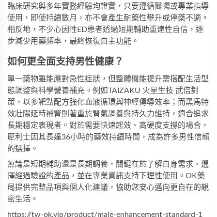
臨床研究與多年實務經驗均證實，只要遵循醫囑或專業指導
使用，即使持續數月，亦不會產生耐藥性攀升或停藥不適。
相反地，不少心因性ED患者透過短期輔助重建性自信，逐
步減少用藥頻率，最終恢復自主功能。
如何更全面支持男性健康？
單一藥物雖能應對急性症狀，但整體機能提升需搭配生活型
態調整與科學營養補充。例如
TAIZAKU 火星生技 武倍對
策
，以多靶點配方強化血液循環與神經傳導效率；而
黑馬特
效壯陽延時補腎
則著重於腎氣調養與持久力維持，適合追求
長期穩定表現者。對於需要快速起效、高硬度支撐的場合，
犀利士
因其長達36小時的藥效持續時間，成為許多男性信賴
的選擇。
無論是短期輔助還是長期調養，關鍵在於了解自身需求、選
擇經過驗證的產品，並在專業資訊支持下理性使用。OK藥
局提供完整品項與個人化建議，協助您安心邁向更自在的親
密生活。
https://tw-ok.vip/product/male-enhancement-standard-1