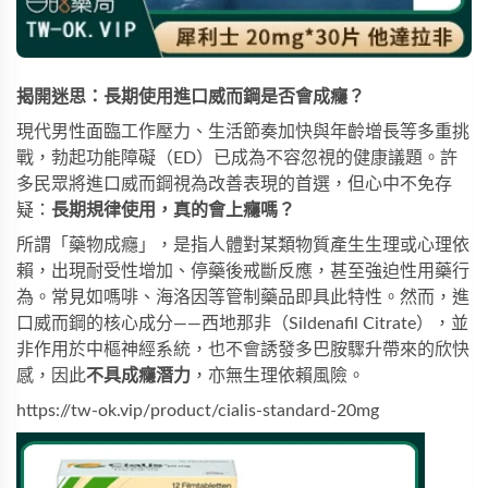
揭開迷思：長期使用進口威而鋼是否會成癮？
現代男性面臨工作壓力、生活節奏加快與年齡增長等多重挑
戰，勃起功能障礙（ED）已成為不容忽視的健康議題。許
多民眾將進口威而鋼視為改善表現的首選，但心中不免存
疑：
長期規律使用，真的會上癮嗎？
所謂「藥物成癮」，是指人體對某類物質產生生理或心理依
賴，出現耐受性增加、停藥後戒斷反應，甚至強迫性用藥行
為。常見如嗎啡、海洛因等管制藥品即具此特性。然而，進
口威而鋼的核心成分——西地那非（Sildenafil Citrate），並
非作用於中樞神經系統，也不會誘發多巴胺驟升帶來的欣快
感，因此
不具成癮潛力
，亦無生理依賴風險。
https://tw-ok.vip/product/cialis-standard-20mg