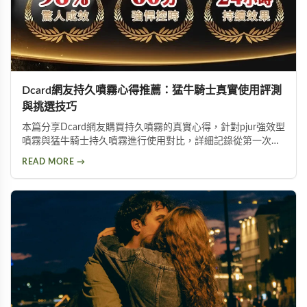
Dcard網友持久噴霧心得推薦：猛牛騎士真實使用評測
與挑選技巧
本篇分享Dcard網友購買持久噴霧的真實心得，針對pjur強效型
噴霧與猛牛騎士持久噴霧進行使用對比，詳細記錄從第一次使
用到日常保養的完整過程。內容包含持久噴霧使用技巧、成分
READ MORE →
分析以及如何挑選適合自己的延時產品，幫助面臨早洩困擾的
朋友找到有效的解決方案。