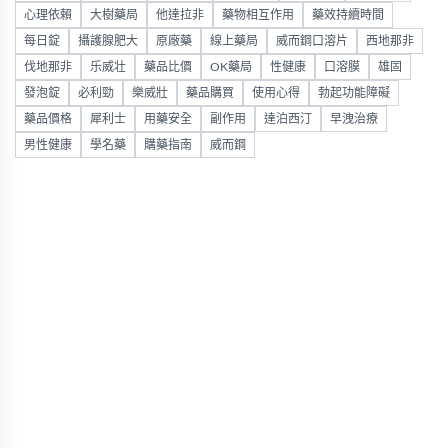
心理依賴
大樹藥局
他達拉非
藥物相互作用
藥效持續時間
每日錠
攝護腺肥大
原廠藥
線上藥局
威而鋼口溶片
西地那非
伐地那非
乐威壮
藥品比價
OK藥局
性健康
口溶膜
雄固
發泡錠
必利勁
樂威壯
藥品購買
使用心得
勃起功能障礙
藥品價格
犀利士
用藥安全
副作用
達泊西汀
早洩治療
男性健康
學名藥
購藥指南
威而鋼