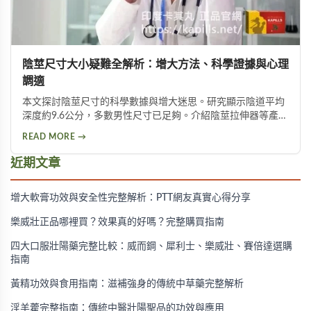
陰莖尺寸大小疑難全解析：增大方法、科學證據與心理
調適
本文探討陰莖尺寸的科學數據與增大迷思。研究顯示陰道平均
深度約9.6公分，多數男性尺寸已足夠。介紹陰莖拉伸器等產品
的效果實證，以及伸展運動與視覺增大方法，並提供三招改善
READ MORE →
尺寸焦慮的心理調適技巧。
近期文章
增大軟膏功效與安全性完整解析：PTT網友真實心得分享
樂威壯正品哪裡買？效果真的好嗎？完整購買指南
四大口服壯陽藥完整比較：威而鋼、犀利士、樂威壯、賽倍達選購
指南
黃精功效與食用指南：滋補強身的傳統中草藥完整解析
淫羊藿完整指南：傳統中醫壯陽聖品的功效與應用