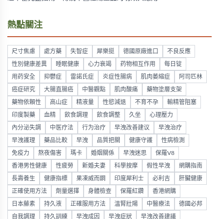
熱點關注
尺寸焦慮
處方藥
失智症
犀樂挺
德國原廠進口
不良反應
性別健康差異
睡眠健康
心力衰竭
药物相互作用
每日锭
用药安全
抑鬱症
雷諾氏症
炎症性腸病
肌肉萎縮症
阿司匹林
癌症研究
大腸直腸癌
中醫觀點
肌肉酸痛
藥物塗層支架
藥物依賴性
高山症
精液量
性慾減退
不育不孕
輸精管阻塞
印度製藥
血精
飲食調理
飲食調整
久坐
心理壓力
內分泌失調
中医疗法
行为治疗
早洩改善建议
早洩治疗
早洩護理
藥品比較
早洩
品質把關
健康守護
性病檢測
免疫力
熬夜傷害
瑪卡
婚姻關係
早洩迷思
保羅V8
香港男性健康
性疲勞
新婚夫妻
科學按摩
假性早洩
網購指南
長壽養生
健康指標
果凍威而鋼
印度犀利士
必利吉
肝臟健康
正確使用方法
劑量選擇
身體檢查
保羅紅鑽
香港網購
日本藤素
持久液
正確服用方法
溫腎壯陽
中醫療法
德國必邦
自我調理
持久訓練
早洩成因
早洩症狀
早洩改善建議