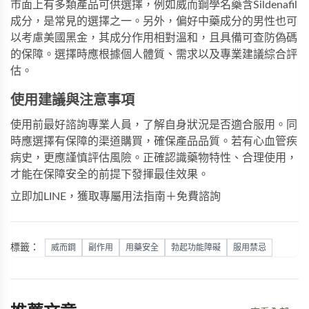
市面上有多類產品可供選擇，例如
威而鋼學名藥
含Sildenafil
成分，是常見的選擇之一。另外，偏好中藥成分的男性也可
以考慮
美國黑金
，其成分作用相對溫和，且具備可查防偽碼
的保障。選擇時應根據個人體質、需求以及專業建議綜合評
估。
使用建議與注意事項
使用前最好諮詢專業人員，了解自身狀況是否適合服用。同
時應選擇有保障的渠道購買，確保產品品質。若有心血管疾
病史，更應謹慎評估風險。正確認識藥物特性、合理使用，
才能在保障安全的前提下發揮最佳效果。
立即加LINE，獲取專屬用法指南＋免費諮詢
標籤：
威而鋼
副作用
用藥安全
勃起功能障礙
服用禁忌