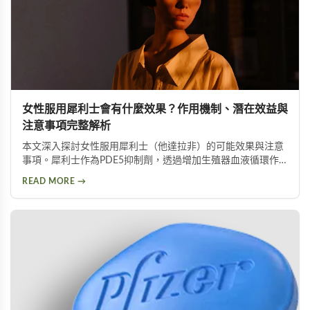
女性服用犀利士會有什麼效果？作用機制、潛在效益與
注意事項完整解析
本文深入探討女性服用犀利士（他達拉非）的可能效果與注意
事項。犀利士作為PDE5抑制劑，透過增加生殖器血液循環作
用，可能提升女性性功能，但目前尚未獲FDA核准用於女性。
READ MORE →
停經後女性服用犀利士可獲得最顯著的效果，包括改善陰道潤
滑功能並提升達到性高潮的可能性。然而可能伴隨頭痛、臉部
潮紅等副作用，且孕婦及哺乳女性應絕對避免使用。