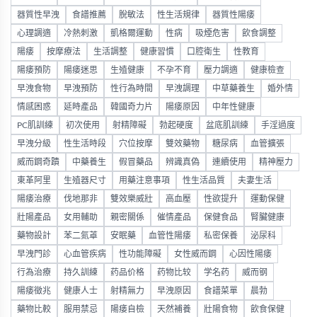
器質性早洩
食譜推薦
脫敏法
性生活規律
器質性陽痿
心理調適
冷熱刺激
凱格爾運動
性病
吸煙危害
飲食調整
陽痿
按摩療法
生活調整
健康習慣
口腔衛生
性教育
陽痿預防
陽痿迷思
生殖健康
不孕不育
壓力調適
健康檢查
早洩食物
早洩預防
性行為時間
早洩調理
中草藥養生
婚外情
情感困惑
延時產品
韓國奇力片
陽痿原因
中年性健康
PC肌訓練
初次使用
射精障礙
勃起硬度
盆底肌訓練
手淫過度
早洩分級
性生活時段
穴位按摩
雙效藥物
糖尿病
血管擴張
威而鋼奇蹟
中藥養生
假冒藥品
辨識真偽
連續使用
精神壓力
東革阿里
生殖器尺寸
用藥注意事項
性生活品質
夫妻生活
陽痿治療
伐地那非
雙效樂威壯
高血壓
性欲提升
運動保健
壯陽產品
女用輔助
親密關係
催情產品
保健食品
腎臟健康
藥物設計
苯二氮䓬
安眠藥
血管性陽痿
私密保養
泌尿科
早洩門診
心血管疾病
性功能障礙
女性威而鋼
心因性陽痿
行為治療
持久訓練
药品价格
药物比较
学名药
威而钢
陽痿徵兆
健康人士
射精無力
早洩原因
食譜菜單
晨勃
藥物比較
服用禁忌
陽痿自檢
天然補養
壯陽食物
飲食保健