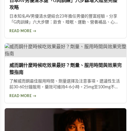
日本AV男優清水健「G肉訓練」六步驟增大陰莖完整
攻略
日本知名AV男優清水健結合23年擔任男優的豐富經驗，分享
「G肉訓練」六大步驟：飲食、睡眠、運動、營養補品、心
態、按摩。揭示五種助性食物、騎單車對性能力的危害，以及
READ MORE →
被譽為「天然威而鋼」的水煮蛋功效，幫助男性實現陰莖增大
增粗的目標。
威而鋼什麼時候吃效果最好？劑量、服用時間與效果完
整指南
了解威而鋼最佳服用時間、劑量選擇及注意事項。建議性生活
前30-60分鐘服用，藥效可維持4-6小時。25mg至100mg不同
劑量適用於不同族群，首次建議從50mg開始，過高劑量可能
READ MORE →
增加副作用風險。