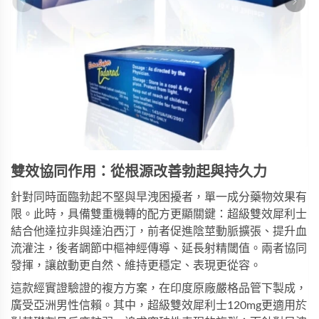
雙效協同作用：從根源改善勃起與持久力
針對同時面臨勃起不堅與早洩困擾者，單一成分藥物效果有
限。此時，具備雙重機轉的配方更顯關鍵：
超級雙效犀利士
結合他達拉非與達泊西汀，前者促進陰莖動脈擴張、提升血
流灌注，後者調節中樞神經傳導、延長射精閾值。兩者協同
發揮，讓啟動更自然、維持更穩定、表現更從容。
這款經實證驗證的複方方案，在印度原廠嚴格品管下製成，
廣受亞洲男性信賴。其中，
超級雙效犀利士120mg
更適用於