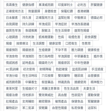
長壽養生
健康指標
果凍威而鋼
印度犀利士
必利吉
肝臟健康
正確使用方法
劑量選擇
身體檢查
保羅紅鑽
香港網購
日本藤素
持久液
正確服用方法
溫腎壯陽
中醫療法
德國必邦
自我調理
持久訓練
早洩成因
早洩症狀
早洩改善建議
器質性早洩
食譜推薦
脫敏法
性生活規律
器質性陽痿
心理調適
冷熱刺激
凱格爾運動
性病
吸煙危害
飲食調整
陽痿
按摩療法
生活調整
健康習慣
口腔衛生
性教育
陽痿預防
陽痿迷思
生殖健康
不孕不育
壓力調適
健康檢查
早洩食物
早洩預防
性行為時間
早洩調理
中草藥養生
婚外情
情感困惑
延時產品
韓國奇力片
陽痿原因
中年性健康
PC肌訓練
初次使用
射精障礙
勃起硬度
盆底肌訓練
手淫過度
早洩分級
性生活時段
穴位按摩
雙效藥物
糖尿病
血管擴張
威而鋼奇蹟
中藥養生
假冒藥品
辨識真偽
連續使用
精神壓力
東革阿里
生殖器尺寸
用藥注意事項
性生活品質
夫妻生活
陽痿治療
伐地那非
雙效樂威壯
高血壓
性欲提升
運動保健
壯陽產品
女用輔助
親密關係
催情產品
保健食品
腎臟健康
藥物設計
苯二氮䓬
安眠藥
血管性陽痿
私密保養
泌尿科