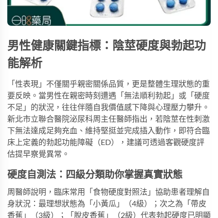
男性健康關鍵指標：陰莖硬度與勃起功
能解析
「性表現」不僅關乎親密關係品質，更是整體生理狀態的重
要反映。當男性在親密時刻遭遇「無法順利勃起」或「硬度
不足」的狀況，往往伴隨自我價值感下降與心理壓力攀升。
新北市立聯合醫院泌尿科周主任醫師指出，若陰莖在性刺激
下無法達成足夠充血、維持堅挺並完成插入動作，即符合臨
床上定義的勃起功能障礙（ED），建議可透過客觀硬度評
估提早察覺異常。
硬度自測法：四級分類助你掌握真實狀態
周醫師說明，臨床常用「食物硬度對照法」協助患者理解自
身狀況：最理想狀態為「小黃瓜」（4級）；次之為「帶皮
香蕉」（3級）；「脫皮香蕉」（2級）代表勃起硬度已明顯