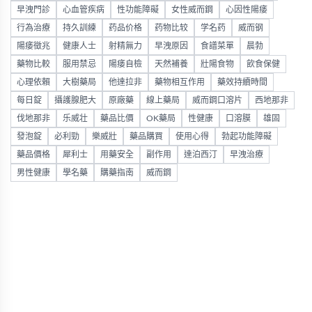
早洩門診
心血管疾病
性功能障礙
女性威而鋼
心因性陽痿
行為治療
持久訓練
药品价格
药物比较
学名药
威而钢
陽痿徵兆
健康人士
射精無力
早洩原因
食譜菜單
晨勃
藥物比較
服用禁忌
陽痿自檢
天然補養
壯陽食物
飲食保健
心理依賴
大樹藥局
他達拉非
藥物相互作用
藥效持續時間
每日錠
攝護腺肥大
原廠藥
線上藥局
威而鋼口溶片
西地那非
伐地那非
乐威壮
藥品比價
OK藥局
性健康
口溶膜
雄固
發泡錠
必利勁
樂威壯
藥品購買
使用心得
勃起功能障礙
藥品價格
犀利士
用藥安全
副作用
達泊西汀
早洩治療
男性健康
學名藥
購藥指南
威而鋼