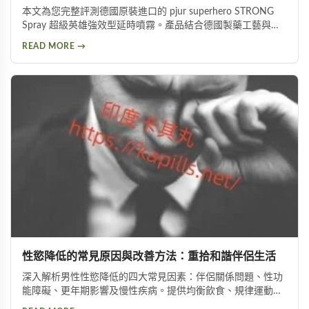
本文為您完整評測德國原裝進口的 pjur superhero STRONG
Spray 超級英雄強效型延時噴霧。產品結合德國製藥工藝與草
本植萃配方，標榜不含傳統麻藥成分，採用物理延緩＋化學抑
READ MORE →
敏雙重作用機制。從成分解析、使用方式、功效表現到潛在副
作用，以及PTT網友實際使用評價，全面分析這款熱門延時液
的優缺點，協助您做出明智的選購決定。
性慾降低的常見原因與改善方法：重拾和諧伴侶生活
深入解析男性性慾降低的四大常見因素：伴侶關係問題、性功
能障礙、更年期影響及慢性疾病。提供均衡飲食、規律運動、
情緒管理等實用改善方法，助你有效提升性慾，重拾健康和諧