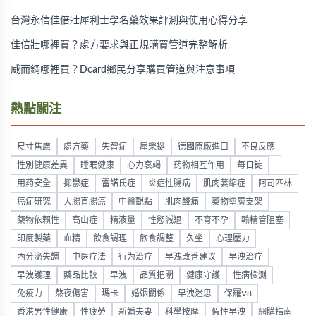
台灣永信佳倍壯犀利士學名藥效果評測與使用心得分享
佳倍壯哪裡買？處方要求與正規購買管道完整解析
威而鋼哪裡買？Dcard鄉民分享購買管道與注意事項
熱點關注
尺寸焦慮
處方藥
失智症
犀樂挺
德國原廠進口
不良反應
性別健康差異
睡眠健康
心力衰竭
药物相互作用
每日锭
用药安全
抑鬱症
雷諾氏症
炎症性腸病
肌肉萎縮症
阿司匹林
癌症研究
大腸直腸癌
中醫觀點
肌肉酸痛
藥物塗層支架
藥物依賴性
高山症
精液量
性慾減退
不育不孕
輸精管阻塞
印度製藥
血精
飲食調理
飲食調整
久坐
心理壓力
內分泌失調
中医疗法
行为治疗
早洩改善建议
早洩治疗
早洩護理
藥品比較
早洩
品質把關
健康守護
性病檢測
免疫力
熬夜傷害
瑪卡
婚姻關係
早洩迷思
保羅V8
香港男性健康
性疲勞
新婚夫妻
科學按摩
假性早洩
網購指南