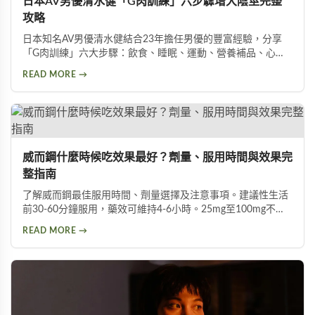
日本AV男優清水健「G肉訓練」六步驟增大陰莖完整
攻略
日本知名AV男優清水健結合23年擔任男優的豐富經驗，分享
「G肉訓練」六大步驟：飲食、睡眠、運動、營養補品、心
態、按摩。揭示五種助性食物、騎單車對性能力的危害，以及
READ MORE →
被譽為「天然威而鋼」的水煮蛋功效，幫助男性實現陰莖增大
增粗的目標。
威而鋼什麼時候吃效果最好？劑量、服用時間與效果完
整指南
了解威而鋼最佳服用時間、劑量選擇及注意事項。建議性生活
前30-60分鐘服用，藥效可維持4-6小時。25mg至100mg不同
劑量適用於不同族群，首次建議從50mg開始，過高劑量可能
READ MORE →
增加副作用風險。