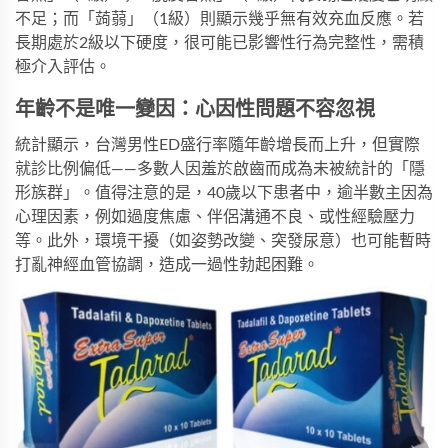
不足；而「蒟蒻」（1級）則顯示幾乎無有效充血反應。若
長期處於2級以下硬度，很可能已影響性行為完整性，需積
極介入評估。
年齡不是唯一變因：心因性問題不容忽視
統計顯示，台灣男性ED盛行率隨年齡增長而上升，但實際
就診比例偏低——多數人因羞於啟齒而成為未被統計的「隱
形族群」。值得注意的是，40歲以下患者中，逾半數主因為
心理因素，例如過度焦慮、伴侶溝通不良、或性經驗壓力
等。此外，環境干擾（如姿勢改變、突發尿意）也可能暫時
打亂神經血管協調，造成一過性勃起困難。