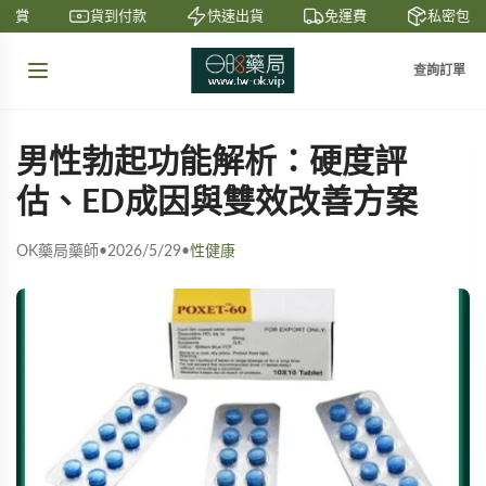
鑒賞
貨到付款
快速出貨
免運費
私密包裝
查詢訂單
男性勃起功能解析：硬度評
估、ED成因與雙效改善方案
OK藥局藥師
•
2026/5/29
•
性健康