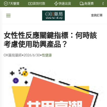
7天鑒賞
貨到付款
快速出貨
免運費
查詢訂單
女性性反應關鍵指標：何時該
考慮使用助興產品？
OK藥局藥師
•
2026/6/30
•
性健康