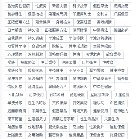
香港男性健康
性疲勞
新婚夫妻
科學按摩
假性早洩
網購指南
長壽養生
健康指標
果凍威而鋼
印度犀利士
必利吉
肝臟健康
正確使用方法
劑量選擇
身體檢查
保羅紅鑽
香港網購
日本藤素
持久液
正確服用方法
溫腎壯陽
中醫療法
德國必邦
自我調理
持久訓練
早洩成因
早洩症狀
早洩改善建議
器質性早洩
食譜推薦
脫敏法
性生活規律
器質性陽痿
心理調適
冷熱刺激
凱格爾運動
性病
吸煙危害
飲食調整
陽痿
按摩療法
生活調整
健康習慣
口腔衛生
性教育
陽痿預防
陽痿迷思
生殖健康
不孕不育
壓力調適
健康檢查
早洩食物
早洩預防
性行為時間
早洩調理
中草藥養生
婚外情
情感困惑
延時產品
韓國奇力片
陽痿原因
中年性健康
PC肌訓練
初次使用
射精障礙
勃起硬度
盆底肌訓練
手淫過度
早洩分級
性生活時段
穴位按摩
雙效藥物
糖尿病
血管擴張
威而鋼奇蹟
中藥養生
假冒藥品
辨識真偽
連續使用
精神壓力
東革阿里
生殖器尺寸
用藥注意事項
性生活品質
夫妻生活
陽痿治療
伐地那非
雙效樂威壯
高血壓
性欲提升
運動保健
壯陽產品
女用輔助
親密關係
催情產品
保健食品
腎臟健康