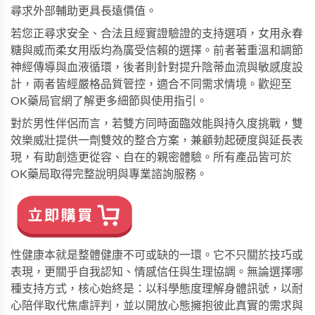
尋求外部輔助更具長遠價值。
若您正尋求安全、合法且經實證驗證的支持選項，
女用永春
糖
與
威而柔女用版
均為廣受信賴的選擇。前者著重溫和調節
神經傳導與血液循環，後者則針對提升陰蒂血流與敏感度設
計，兩者皆經嚴格品質管控，適合不同需求情境。歡迎至
OK藥局
官網了解更多細節與使用指引。
對於男性伴侶而言，若雙方同時面臨效能與持久度挑戰，
雙
效樂威壯
提供一劑雙效的整合方案，兼顧勃起硬度與延長表
現，有助創造更從容、自在的親密體驗。所有產品皆可於
OK藥局
取得完整說明與專業諮詢服務。
性健康本就是整體健康不可或缺的一環。它不只關於技巧或
表現，更關乎自我認知、情感信任與生理協調。無論選擇哪
種支持方式，核心始終是：以科學態度理解身體訊號，以耐
心陪伴取代焦慮評判，並以開放心態擁抱彼此真實的需求與