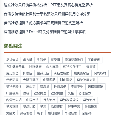
速立壯效果評價與價格分析：PTT網友真實心得完整解析
台灣永信佳倍壯犀利士學名藥效果評測與使用心得分享
佳倍壯哪裡買？處方要求與正規購買管道完整解析
威而鋼哪裡買？Dcard鄉民分享購買管道與注意事項
熱點關注
尺寸焦慮
處方藥
失智症
犀樂挺
德國原廠進口
不良反應
性別健康差異
睡眠健康
心力衰竭
药物相互作用
每日锭
用药安全
抑鬱症
雷諾氏症
炎症性腸病
肌肉萎縮症
阿司匹林
癌症研究
大腸直腸癌
中醫觀點
肌肉酸痛
藥物塗層支架
藥物依賴性
高山症
精液量
性慾減退
不育不孕
輸精管阻塞
印度製藥
血精
飲食調理
飲食調整
久坐
心理壓力
內分泌失調
中医疗法
行为治疗
早洩改善建议
早洩治疗
早洩護理
藥品比較
早洩
品質把關
健康守護
性病檢測
免疫力
熬夜傷害
瑪卡
婚姻關係
早洩迷思
保羅V8