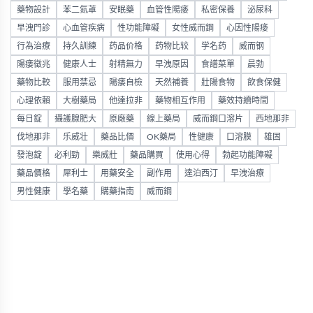
藥物設計
苯二氮䓬
安眠藥
血管性陽痿
私密保養
泌尿科
早洩門診
心血管疾病
性功能障礙
女性威而鋼
心因性陽痿
行為治療
持久訓練
药品价格
药物比较
学名药
威而钢
陽痿徵兆
健康人士
射精無力
早洩原因
食譜菜單
晨勃
藥物比較
服用禁忌
陽痿自檢
天然補養
壯陽食物
飲食保健
心理依賴
大樹藥局
他達拉非
藥物相互作用
藥效持續時間
每日錠
攝護腺肥大
原廠藥
線上藥局
威而鋼口溶片
西地那非
伐地那非
乐威壮
藥品比價
OK藥局
性健康
口溶膜
雄固
發泡錠
必利勁
樂威壯
藥品購買
使用心得
勃起功能障礙
藥品價格
犀利士
用藥安全
副作用
達泊西汀
早洩治療
男性健康
學名藥
購藥指南
威而鋼