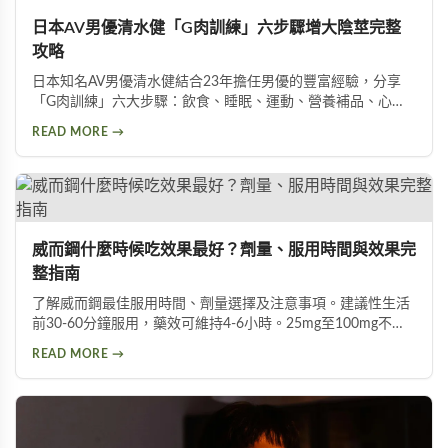
日本AV男優清水健「G肉訓練」六步驟增大陰莖完整
攻略
日本知名AV男優清水健結合23年擔任男優的豐富經驗，分享
「G肉訓練」六大步驟：飲食、睡眠、運動、營養補品、心
態、按摩。揭示五種助性食物、騎單車對性能力的危害，以及
READ MORE →
被譽為「天然威而鋼」的水煮蛋功效，幫助男性實現陰莖增大
增粗的目標。
威而鋼什麼時候吃效果最好？劑量、服用時間與效果完
整指南
了解威而鋼最佳服用時間、劑量選擇及注意事項。建議性生活
前30-60分鐘服用，藥效可維持4-6小時。25mg至100mg不同
劑量適用於不同族群，首次建議從50mg開始，過高劑量可能
READ MORE →
增加副作用風險。