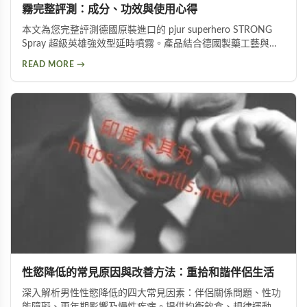
霧完整評測：成分、功效與使用心得
本文為您完整評測德國原裝進口的 pjur superhero STRONG
Spray 超級英雄強效型延時噴霧。產品結合德國製藥工藝與草
本植萃配方，標榜不含傳統麻藥成分，採用物理延緩＋化學抑
READ MORE →
敏雙重作用機制。從成分解析、使用方式、功效表現到潛在副
作用，以及PTT網友實際使用評價，全面分析這款熱門延時液
的優缺點，協助您做出明智的選購決定。
性慾降低的常見原因與改善方法：重拾和諧伴侶生活
深入解析男性性慾降低的四大常見因素：伴侶關係問題、性功
能障礙、更年期影響及慢性疾病。提供均衡飲食、規律運動、