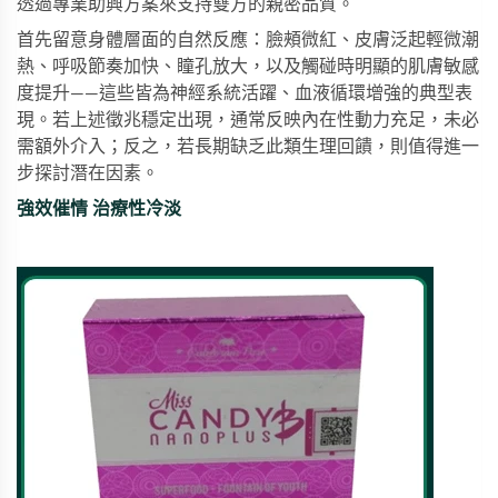
透過專業助興方案來支持雙方的親密品質。
首先留意身體層面的自然反應：臉頰微紅、皮膚泛起輕微潮
熱、呼吸節奏加快、瞳孔放大，以及觸碰時明顯的肌膚敏感
度提升——這些皆為神經系統活躍、血液循環增強的典型表
現。若上述徵兆穩定出現，通常反映內在性動力充足，未必
需額外介入；反之，若長期缺乏此類生理回饋，則值得進一
步探討潛在因素。
強效催情 治療性冷淡