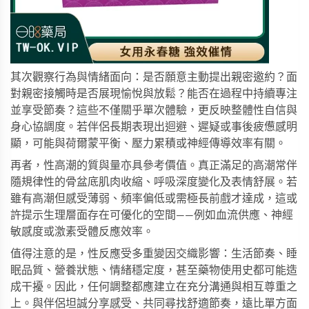
其次觀察行為與情緒面向：是否願意主動提出親密邀約？面
對親密接觸時是否展現愉悅與放鬆？能否在過程中持續專注
並享受節奏？這些不僅關乎單次體驗，更反映整體性自信與
身心協調度。若伴侶長期表現出迴避、遲疑或事後疲憊感明
顯，可能與荷爾蒙平衡、壓力累積或神經傳導效率有關。
再者，性高潮的質與量亦具參考價值。真正滿足的高潮常伴
隨規律性的骨盆底肌肉收縮、呼吸深度變化及表情舒展。若
雖有高潮但感受薄弱、頻率偏低或需極長前戲才達成，這或
許提示生理層面存在可優化的空間——例如血流供應、神經
敏感度或激素受體反應效率。
值得注意的是，性反應受多重變因交織影響：生活節奏、睡
眠品質、營養狀態、情緒穩定度，甚至藥物使用史都可能造
成干擾。因此，任何調整都應建立在充分溝通與相互尊重之
上。與伴侶坦誠分享感受、共同尋找舒適節奏，遠比單方面