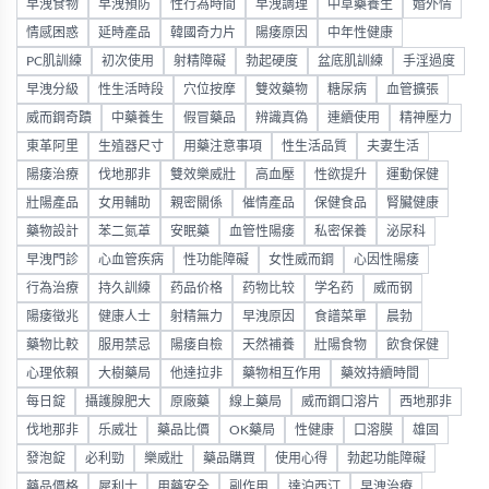
早洩食物
早洩預防
性行為時間
早洩調理
中草藥養生
婚外情
情感困惑
延時產品
韓國奇力片
陽痿原因
中年性健康
PC肌訓練
初次使用
射精障礙
勃起硬度
盆底肌訓練
手淫過度
早洩分級
性生活時段
穴位按摩
雙效藥物
糖尿病
血管擴張
威而鋼奇蹟
中藥養生
假冒藥品
辨識真偽
連續使用
精神壓力
東革阿里
生殖器尺寸
用藥注意事項
性生活品質
夫妻生活
陽痿治療
伐地那非
雙效樂威壯
高血壓
性欲提升
運動保健
壯陽產品
女用輔助
親密關係
催情產品
保健食品
腎臟健康
藥物設計
苯二氮䓬
安眠藥
血管性陽痿
私密保養
泌尿科
早洩門診
心血管疾病
性功能障礙
女性威而鋼
心因性陽痿
行為治療
持久訓練
药品价格
药物比较
学名药
威而钢
陽痿徵兆
健康人士
射精無力
早洩原因
食譜菜單
晨勃
藥物比較
服用禁忌
陽痿自檢
天然補養
壯陽食物
飲食保健
心理依賴
大樹藥局
他達拉非
藥物相互作用
藥效持續時間
每日錠
攝護腺肥大
原廠藥
線上藥局
威而鋼口溶片
西地那非
伐地那非
乐威壮
藥品比價
OK藥局
性健康
口溶膜
雄固
發泡錠
必利勁
樂威壯
藥品購買
使用心得
勃起功能障礙
藥品價格
犀利士
用藥安全
副作用
達泊西汀
早洩治療