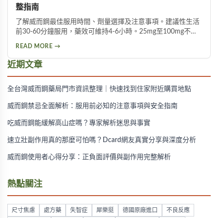
整指南
了解威而鋼最佳服用時間、劑量選擇及注意事項。建議性生活
前30-60分鐘服用，藥效可維持4-6小時。25mg至100mg不同
劑量適用於不同族群，首次建議從50mg開始，過高劑量可能
READ MORE →
增加副作用風險。
近期文章
全台灣威而鋼藥局門市資訊整理｜快速找到住家附近購買地點
威而鋼禁忌全面解析：服用前必知的注意事項與安全指南
吃威而鋼能緩解高山症嗎？專家解析迷思與事實
速立壯副作用真的那麼可怕嗎？Dcard網友真實分享與深度分析
威而鋼使用者心得分享：正負面評價與副作用完整解析
熱點關注
尺寸焦慮
處方藥
失智症
犀樂挺
德國原廠進口
不良反應