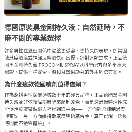
德國原裝黑金剛持久液：自然延時，不
麻不悶的專業選擇
許多男性在親密關係中渴望更從容、更持久的表現，卻常因
敏感度過高或神經反應過快而困擾。針對這類需求，
正品德
國黑金剛持久液 PROCOMIL SPRAY
以科學配方與多年臨床
驗證，提供一種安全、溫和且效果顯著的外用解決方案。
為什麼這款德國噴劑值得信賴？
作為深耕男性保健領域數十年的經典品牌，
正品德國黑金剛
持久液
並非依賴局部麻醉來壓制感覺，而是透過獨特活性成
分促進皮膚微循環與神經調節平衡——一方面輕柔抑制過度
興奮點，另一方面維持敏感度與快感傳導，真正實現「延長
時間而不犧牲體驗」。