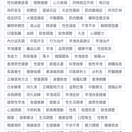
性別健康差異
睡眠健康
心力衰竭
药物相互作用
每日锭
用药安全
抑鬱症
雷諾氏症
炎症性腸病
肌肉萎縮症
阿司匹林
癌症研究
大腸直腸癌
中醫觀點
肌肉酸痛
藥物塗層支架
藥物依賴性
高山症
精液量
性慾減退
不育不孕
輸精管阻塞
印度製藥
血精
飲食調理
飲食調整
久坐
心理壓力
內分泌失調
中医疗法
行为治疗
早洩改善建议
早洩治疗
早洩護理
藥品比較
早洩
品質把關
健康守護
性病檢測
免疫力
熬夜傷害
瑪卡
婚姻關係
早洩迷思
保羅V8
香港男性健康
性疲勞
新婚夫妻
科學按摩
假性早洩
網購指南
長壽養生
健康指標
果凍威而鋼
印度犀利士
必利吉
肝臟健康
正確使用方法
劑量選擇
身體檢查
保羅紅鑽
香港網購
日本藤素
持久液
正確服用方法
溫腎壯陽
中醫療法
德國必邦
自我調理
持久訓練
早洩成因
早洩症狀
早洩改善建議
器質性早洩
食譜推薦
脫敏法
性生活規律
器質性陽痿
心理調適
冷熱刺激
凱格爾運動
性病
吸煙危害
飲食調整
陽痿
按摩療法
生活調整
健康習慣
口腔衛生
性教育
陽痿預防
陽痿迷思
生殖健康
不孕不育
壓力調適
健康檢查