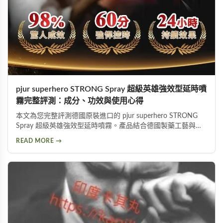
pjur superhero STRONG Spray 超級英雄強效型延時噴
霧完整評測：成分、功效與使用心得
本文為您完整評測德國原裝進口的 pjur superhero STRONG
Spray 超級英雄強效型延時噴霧。產品結合德國製藥工藝與草
本植萃配方，標榜不含傳統麻藥成分，採用物理延緩＋化學抑
READ MORE →
敏雙重作用機制。從成分解析、使用方式、功效表現到潛在副
作用，以及PTT網友實際使用評價，全面分析這款熱門延時液
的優缺點，協助您做出明智的選購決定。