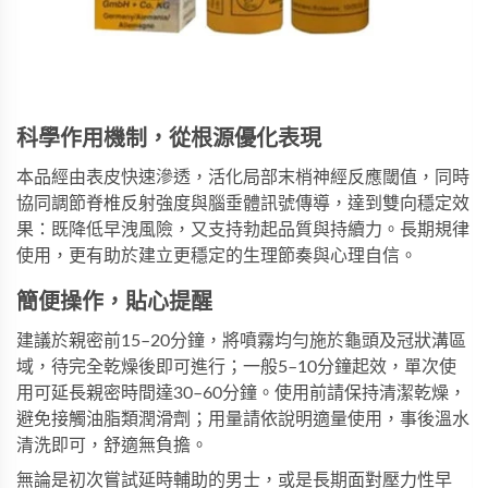
科學作用機制，從根源優化表現
本品經由表皮快速滲透，活化局部末梢神經反應閾值，同時
協同調節脊椎反射強度與腦垂體訊號傳導，達到雙向穩定效
果：既降低早洩風險，又支持勃起品質與持續力。長期規律
使用，更有助於建立更穩定的生理節奏與心理自信。
簡便操作，貼心提醒
建議於親密前15–20分鐘，將噴霧均勻施於龜頭及冠狀溝區
域，待完全乾燥後即可進行；一般5–10分鐘起效，單次使
用可延長親密時間達30–60分鐘。使用前請保持清潔乾燥，
避免接觸油脂類潤滑劑；用量請依說明適量使用，事後溫水
清洗即可，舒適無負擔。
無論是初次嘗試延時輔助的男士，或是長期面對壓力性早