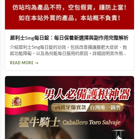
犀利士5mg每日錠：每日保養新選擇與副作用完整解析
介紹犀利士5mg每日錠的功效，包括改善攝護腺肥大症狀、勃
起功能障礙，以及為何能每日服用的原因。詳細說明其作用機
制與服用方式，同時提供副作用風險提示及天然替代方案建
READ MORE →
議，幫助您找到適合的泌尿科保養方案。