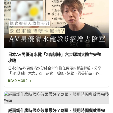
日本AV男優清水健「G肉訓練」六步驟增大陰莖完整
攻略
日本知名AV男優清水健結合23年擔任男優的豐富經驗，分享
「G肉訓練」六大步驟：飲食、睡眠、運動、營養補品、心
態、按摩。揭示五種助性食物、騎單車對性能力的危害，以及
READ MORE →
被譽為「天然威而鋼」的水煮蛋功效，幫助男性實現陰莖增大
增粗的目標。
威而鋼什麼時候吃效果最好？劑量、服用時間與效果完