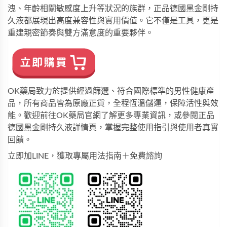
洩、年齡相關敏感度上升等狀況的族群，
正品德國黑金剛持
久液
都展現出高度兼容性與實用價值。它不僅是工具，更是
重建親密節奏與雙方滿意度的重要夥伴。
OK藥局致力於提供經過篩選、符合國際標準的男性健康產
品，所有商品皆為原廠正貨，全程恆溫儲運，保障活性與效
能。歡迎前往
OK藥局官網
了解更多專業資訊，或參閱
正品
德國黑金剛持久液詳情頁
，掌握完整使用指引與使用者真實
回饋。
立即加LINE，獲取專屬用法指南＋免費諮詢