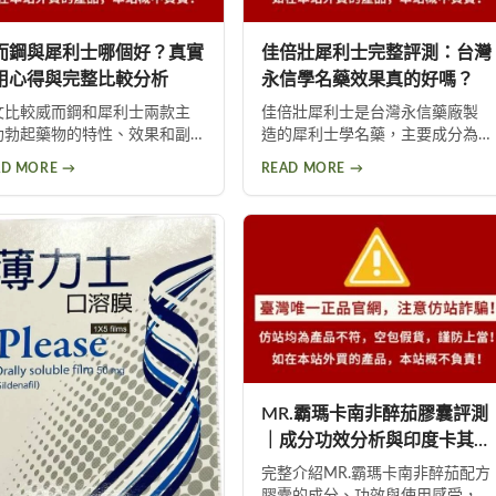
而鋼與犀利士哪個好？真實
佳倍壯犀利士完整評測：台灣
用心得與完整比較分析
永信學名藥效果真的好嗎？
文比較威而鋼和犀利士兩款主
佳倍壯犀利士是台灣永信藥廠製
助勃起藥物的特性、效果和副
造的犀利士學名藥，主要成分為
用。透過真實使用心得分享，
他達拉非，透過抑制PDE5酵素改
AD MORE →
READ MORE →
助男性選擇適合自己的壯陽
善勃起功能。藥效最長可達36小
。涵蓋威而鋼短效快攻、犀利
時又稱「假日丸」，提供5mg與
長效保養的適用情境，以及每
20mg兩種劑量選擇。本文深入解
服用犀利士5mg的保養建議，協
析佳倍壯犀利士的作用原理、最
您做出最佳判斷。
新價格、使用心得及正確購買方
式，幫助男性找到適合的壯陽選
擇。
MR.霸瑪卡南非醉茄膠囊評測
｜成分功效分析與印度卡其丸
比較
完整介紹MR.霸瑪卡南非醉茄配方
膠囊的成分、功效與使用感受，