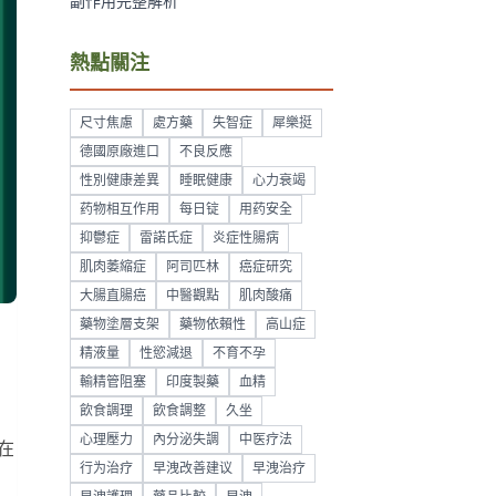
副作用完整解析
熱點關注
尺寸焦慮
處方藥
失智症
犀樂挺
德國原廠進口
不良反應
性別健康差異
睡眠健康
心力衰竭
药物相互作用
每日锭
用药安全
抑鬱症
雷諾氏症
炎症性腸病
肌肉萎縮症
阿司匹林
癌症研究
大腸直腸癌
中醫觀點
肌肉酸痛
藥物塗層支架
藥物依賴性
高山症
精液量
性慾減退
不育不孕
輸精管阻塞
印度製藥
血精
飲食調理
飲食調整
久坐
心理壓力
內分泌失調
中医疗法
在
行为治疗
早洩改善建议
早洩治疗