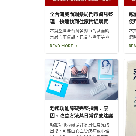
全台灣威而鋼藥局門市資訊整
威
理｜快速找到住家附近購買地
使
點
本篇整理全台灣各縣市的威而鋼
本
藥局門市資訊，包含基隆市等地
流
区的具体药房地址与营业信息。
作
READ MORE →
RE
帮助您快速找到住家附近的正规
幫
购买渠道，选购正品威而钢，享
藥
受安心用药保障。立即浏览各地
士
药房资讯，轻松购买有保障。
日
助
勃起功能障礙完整指南：原
因、改善方法與日常保養建議
勃起功能障礙是許多男性常見的
困擾，可能由心血管疾病或心理