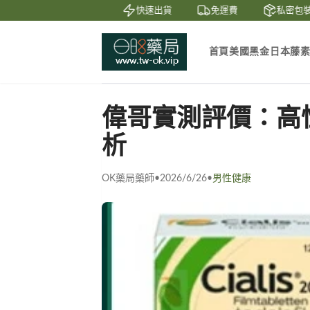
鑒賞
貨到付款
快速出貨
免運費
私密包裝
首頁
美國黑金
日本藤
偉哥實測評價：高
析
OK藥局藥師
•
2026/6/26
•
男性健康