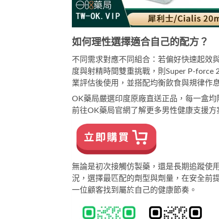
如何理性選擇適合自己的配方？
不同需求對應不同組合：若偏好快速起效
度與射精時間雙重挑戰，則
Super P-force
業評估後使用，並搭配均衡飲食與規律作
OK藥局嚴選印度原廠直送正品，每一盒均
前往
OK藥局官網
了解更多男性健康支援方
無論是初次接觸仿製藥，還是長期追蹤使
況，選擇最匹配的劑型與劑量，在安全前提
一位顧客找到屬於自己的健康節奏。