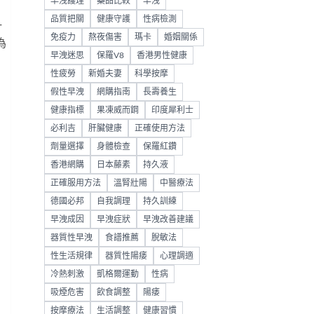
早洩護理
藥品比較
早洩
品質把關
健康守護
性病檢測
針
免疫力
熬夜傷害
瑪卡
婚姻關係
為
早洩迷思
保羅V8
香港男性健康
性疲勞
新婚夫妻
科學按摩
假性早洩
網購指南
長壽養生
健康指標
果凍威而鋼
印度犀利士
必利吉
肝臟健康
正確使用方法
劑量選擇
身體檢查
保羅紅鑽
香港網購
日本藤素
持久液
正確服用方法
溫腎壯陽
中醫療法
德國必邦
自我調理
持久訓練
早洩成因
早洩症狀
早洩改善建議
器質性早洩
食譜推薦
脫敏法
性生活規律
器質性陽痿
心理調適
冷熱刺激
凱格爾運動
性病
吸煙危害
飲食調整
陽痿
按摩療法
生活調整
健康習慣