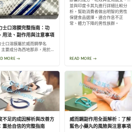
並與印度卡其丸進行詳細比較分
析，幫助消費者做出明智的男性
保健食品選擇。適合作息不正
常、體力下降的男性族群。
力士口溶膜完整指南：功
、用法、副作用與注意事項
力士口溶膜屬於威而鋼學名
，主要成分為西地那非，用於
善男性勃起功能障礙。採用口
AD MORE →
READ MORE →
膜劑型可直接經口腔黏膜吸
，作用快速。本文完整說明其
效、適應症、用藥劑量、副作
及注意事項，助你安全用藥。
度不足的成因解析與改善方
威而鋼副作用全面解析：了解
：重拾自信的完整指南
藍色小藥丸的風險與注意事項