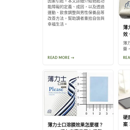
因素引起。本文詳細介紹勃起功
能障礙的定義、成因，以及透過
運動、飲食調整與男性保養品等
改善方法，幫助讀者重拾自信與
幸福生活。
薄
效
薄
藥
改
READ MORE →
RE
溶
收
功
用
硬
案
薄力士口溶膜效果怎麼樣？