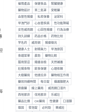
催情產品
保健食品
腎臟健康
藥物設計
苯二氮䓬
安眠藥
血管性陽痿
私密保養
泌尿科
早洩門診
心血管疾病
性功能障礙
女性威而鋼
心因性陽痿
行為治療
硬
專
持久訓練
药品价格
药物比较
学名药
威而钢
陽痿徵兆
健康人士
射精無力
早洩原因
迎
食譜菜單
晨勃
藥物比較
服用禁忌
陽痿自檢
天然補養
壯陽食物
飲食保健
心理依賴
大樹藥局
他達拉非
藥物相互作用
藥效持續時間
每日錠
攝護腺肥大
原廠藥
線上藥局
威而鋼口溶片
每
西地那非
伐地那非
乐威壮
藥品比價
OK藥局
性健康
口溶膜
雄固
發泡錠
必利勁
樂威壯