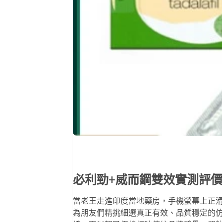
必利勁+威而鋼雙效實測
評
當老王走進印度當地藥房，手機螢幕上正
為朋友們精挑細選真正有效、品質穩定的