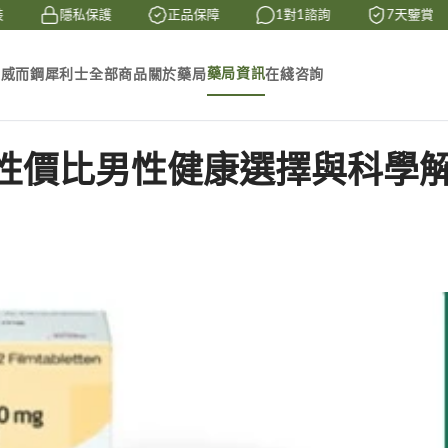
隱私保護
正品保障
1對1諮詢
7天鑒賞
藥局資訊
素
威而鋼
犀利士
全部商品
關於藥局
在綫咨詢
性價比男性健康選擇與科學