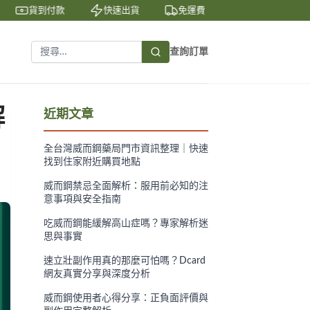
貨到付款
快速出貨
免運費
私密包裝
查詢訂單
解
近期文章
全台灣威而鋼藥局門市資訊整理｜快速
找到住家附近購買地點
威而鋼禁忌全面解析：服用前必知的注
意事項與安全指南
吃威而鋼能緩解高山症嗎？專家解析迷
思與事實
速立壯副作用真的那麼可怕嗎？Dcard
網友真實分享與深度分析
威而鋼使用者心得分享：正負面評價與