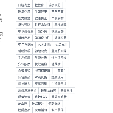
口腔衛生
性教育
陽痿預防
陽痿迷思
生殖健康
不孕不育
讓
壓力調適
健康檢查
早洩食物
藥
早洩預防
性行為時間
早洩調理
中草藥養生
婚外情
情感困惑
男
延時產品
韓國奇力片
陽痿原因
原
中年性健康
PC肌訓練
初次使用
射精障礙
勃起硬度
盆底肌訓練
手淫過度
早洩分級
性生活時段
穴位按摩
雙效藥物
糖尿病
血管擴張
威而鋼奇蹟
中藥養生
假冒藥品
辨識真偽
連續使用
精神壓力
東革阿里
生殖器尺寸
用藥注意事項
性生活品質
夫妻生活
陽痿治療
伐地那非
雙效樂威壯
高血壓
性欲提升
運動保健
壯陽產品
女用輔助
親密關係