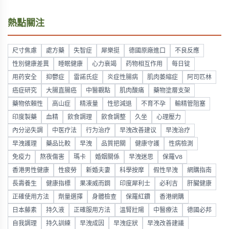
熱點關注
尺寸焦慮
處方藥
失智症
犀樂挺
德國原廠進口
不良反應
性別健康差異
睡眠健康
心力衰竭
药物相互作用
每日锭
用药安全
抑鬱症
雷諾氏症
炎症性腸病
肌肉萎縮症
阿司匹林
癌症研究
大腸直腸癌
中醫觀點
肌肉酸痛
藥物塗層支架
藥物依賴性
高山症
精液量
性慾減退
不育不孕
輸精管阻塞
印度製藥
血精
飲食調理
飲食調整
久坐
心理壓力
內分泌失調
中医疗法
行为治疗
早洩改善建议
早洩治疗
早洩護理
藥品比較
早洩
品質把關
健康守護
性病檢測
免疫力
熬夜傷害
瑪卡
婚姻關係
早洩迷思
保羅V8
香港男性健康
性疲勞
新婚夫妻
科學按摩
假性早洩
網購指南
長壽養生
健康指標
果凍威而鋼
印度犀利士
必利吉
肝臟健康
正確使用方法
劑量選擇
身體檢查
保羅紅鑽
香港網購
日本藤素
持久液
正確服用方法
溫腎壯陽
中醫療法
德國必邦
自我調理
持久訓練
早洩成因
早洩症狀
早洩改善建議