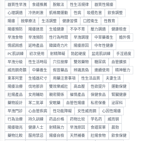
器質性早洩
食譜推薦
脫敏法
性生活規律
器質性陽痿
心理調適
冷熱刺激
凱格爾運動
性病
吸煙危害
飲食調整
陽痿
按摩療法
生活調整
健康習慣
口腔衛生
性教育
陽痿預防
陽痿迷思
生殖健康
不孕不育
壓力調適
健康檢查
早洩食物
早洩預防
性行為時間
早洩調理
中草藥養生
婚外情
情感困惑
延時產品
韓國奇力片
陽痿原因
中年性健康
PC肌訓練
初次使用
射精障礙
勃起硬度
盆底肌訓練
手淫過度
早洩分級
性生活時段
穴位按摩
雙效藥物
糖尿病
血管擴張
威而鋼奇蹟
中藥養生
假冒藥品
辨識真偽
連續使用
精神壓力
東革阿里
生殖器尺寸
用藥注意事項
性生活品質
夫妻生活
陽痿治療
伐地那非
雙效樂威壯
高血壓
性欲提升
運動保健
壯陽產品
女用輔助
親密關係
催情產品
保健食品
腎臟健康
藥物設計
苯二氮䓬
安眠藥
血管性陽痿
私密保養
泌尿科
早洩門診
心血管疾病
性功能障礙
女性威而鋼
心因性陽痿
行為治療
持久訓練
药品价格
药物比较
学名药
威而钢
陽痿徵兆
健康人士
射精無力
早洩原因
食譜菜單
晨勃
藥物比較
服用禁忌
陽痿自檢
天然補養
壯陽食物
飲食保健