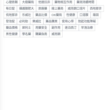
心理依賴
大樹藥局
他達拉非
藥物相互作用
藥效持續時間
每日錠
攝護腺肥大
原廠藥
線上藥局
威而鋼口溶片
西地那非
伐地那非
乐威壮
藥品比價
OK藥局
性健康
口溶膜
雄固
發泡錠
必利勁
樂威壯
藥品購買
使用心得
勃起功能障礙
藥品價格
犀利士
用藥安全
副作用
達泊西汀
早洩治療
男性健康
學名藥
購藥指南
威而鋼