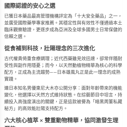
國際認證的安心之選
已獲日本藥品最高管理機構評定為「十大安全藥品」之一，
並廣受國際藥學專家推薦。其穩定性與有效性不僅通過本土
臨床觀察驗證，更逐步成為亞洲及全球多國男士日常保健的
信賴之選。
從食補到科技，壯陽理念的三次進化
古代權貴倚重食療調理；近代西藥雖見效迅速，卻常伴隨耐
受性與副作用隱憂；而今，以天然動植物精華為核心的科學
配方，正成為主流趨勢——
日本雄風丸
正是此一理念的成熟
實踐。
連日本知名男優東尼大木亦公開分享：面對年齡帶來的機能
變化，他選擇以天然方式維持狀態。在綜藝節目中坦言，持
續投入高強度演出的關鍵，正是這款被譽為「暗黑周董私藏
秘方」的高效能壯陽支持配方。
六大核心植萃 × 雙重動物精華，協同激發生理