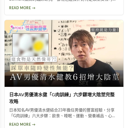
善性喚起障礙、增加生殖器血液流量並提升性生活滿意度，但
READ MORE →
需在醫師指導下使用。
日本AV男優清水健「G肉訓練」六步驟增大陰莖完整
攻略
日本知名AV男優清水健結合23年擔任男優的豐富經驗，分享
「G肉訓練」六大步驟：飲食、睡眠、運動、營養補品、心
態、按摩。揭示五種助性食物、騎單車對性能力的危害，以及
READ MORE →
被譽為「天然威而鋼」的水煮蛋功效，幫助男性實現陰莖增大