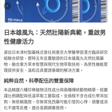
日本雄風丸：天然壯陽新典範，重啟男
性健康活力
源自日本冿村製藥株式會社與東京大學醫學部漢方臨床研究
組聯合研發，歷時五年反覆驗證的
日本雄風丸天然壯陽藥
物
，融合東方草本智慧與現代生物萃取技術，為男性機能管
理提供安全、溫和且具實證基礎的解決方案。
純粹自然，科學配伍的雙重保障
本品精選六種珍稀植物活性成分與兩種傳統動物精華，經嚴
謹比例調配與低溫萃取工藝製成。全過程不含合成化學添加
劑，無依賴風險，亦無常見西藥可能引發的心悸、頭暈或消
化不適等反應，適合長期調養使用。