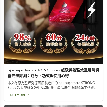
pjur superhero STRONG Spray 超級英雄強效型延時噴
霧完整評測：成分、功效與使用心得
本文為您完整評測德國原裝進口的 pjur superhero STRONG
Spray 超級英雄強效型延時噴霧。產品結合德國製藥工藝與草
本植萃配方，標榜不含傳統麻藥成分，採用物理延緩＋化學抑
READ MORE →
敏雙重作用機制。從成分解析、使用方式、功效表現到潛在副
作用，以及PTT網友實際使用評價，全面分析這款熱門延時液
的優缺點，協助您做出明智的選購決定。