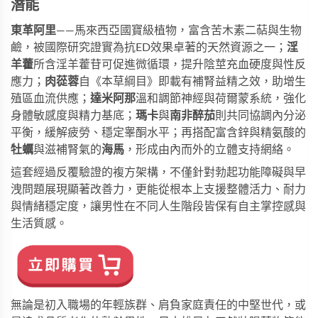
潛能
東革阿里
——馬來西亞國寶級植物，富含苦木素二萜與生物
鹼，被國際研究證實為抗ED效果卓著的天然資源之一；
淫
羊藿
所含淫羊藿苷可促進微循環，提升陰莖充血硬度與性反
應力；
肉蓯蓉
自《本草綱目》即載有補腎益精之效，助增生
殖區血流供應；
達米阿那
溫和調節神經與荷爾蒙系統，強化
身體敏感度與精力基底；
瑪卡
與
南非醉茄
則共同協調內分泌
平衡，緩解疲勞、穩定睾酮水平；再搭配富含鋅與精氨酸的
牡蠣
與滋補腎氣的
海馬
，形成由內而外的立體支持網絡。
這套經過反覆驗證的複方架構，不僅針對勃起功能障礙與早
洩問題展現顯著改善力，更能從根本上支援整體活力、耐力
與情緒穩定度，讓男性在不同人生階段皆保有自主掌控感與
生活質感。
無論是初入職場的年輕族群、肩負家庭責任的中堅世代，或