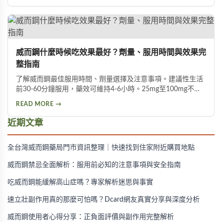
增粗的目標。
威而鋼什麼時候吃效果最好？劑量、服用時間與效果完
整指南
了解威而鋼最佳服用時間、劑量選擇及注意事項。建議性生活
前30-60分鐘服用，藥效可維持4-6小時。25mg至100mg不同
劑量適用於不同族群，首次建議從50mg開始，過高劑量可能
READ MORE →
增加副作用風險。
近期文章
全台灣威而鋼藥局門市資訊整理｜快速找到住家附近購買地點
威而鋼禁忌全面解析：服用前必知的注意事項與安全指南
吃威而鋼能緩解高山症嗎？專家解析迷思與事實
速立壯副作用真的那麼可怕嗎？Dcard網友真實分享與深度分析
威而鋼使用者心得分享：正負面評價與副作用完整解析