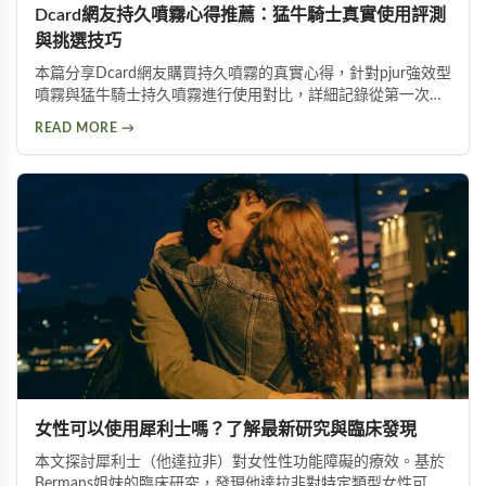
Dcard網友持久噴霧心得推薦：猛牛騎士真實使用評測
與挑選技巧
本篇分享Dcard網友購買持久噴霧的真實心得，針對pjur強效型
噴霧與猛牛騎士持久噴霧進行使用對比，詳細記錄從第一次使
用到日常保養的完整過程。內容包含持久噴霧使用技巧、成分
READ MORE →
分析以及如何挑選適合自己的延時產品，幫助面臨早洩困擾的
朋友找到有效的解決方案。
女性可以使用犀利士嗎？了解最新研究與臨床發現
本文探討犀利士（他達拉非）對女性性功能障礙的療效。基於
Bermans姐妹的臨床研究，發現他達拉非對特定類型女性可改